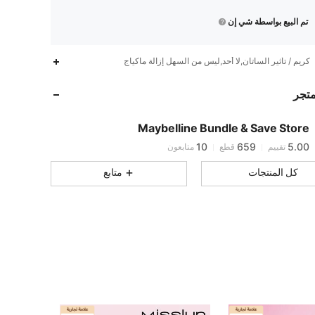
تم البيع بواسطة شي إن
كريم / تأثير الساتان,لا أحد,ليس من السهل إزالة ماكياج
10
659
5.00
10
659
5.00
متجر
10
659
5.00
10
659
5.00
Maybelline Bundle & Save Store
10
659
5.00
تقييم
قطع
متابعون
10
659
5.00
كل المنتجات
متابع
10
659
5.00
10
659
5.00
10
659
5.00
10
659
5.00