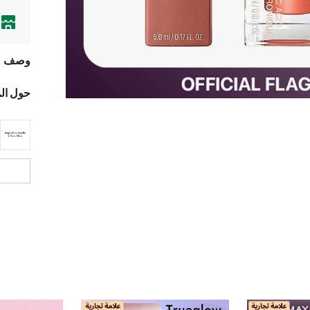
وصف
حول ال