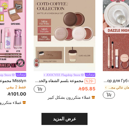
hip Store
JOOCYEE Flagship Store
SHEGLAM [2Pcs] Glowchi Dazzler Набор для Губ и Хайлайтер ماركة تجميل ومكياج للنساء والفتيات
مجموعة بلسم الشفاه والخدود المزجج أو المطفي من JOOCYEE، إصدار محدود من سلسلة القهوة أحمر الخدود والأحمر الشفاه، مكياج مطفي وناعم للتنقل واللبس اليومي
%29-
فقط 2 بيقي
في لمعان عالي مجموعات المكياج
95.85
101.00
عملاء متكررون بشكل كبير
عملاء متكررو
عرض المزيد