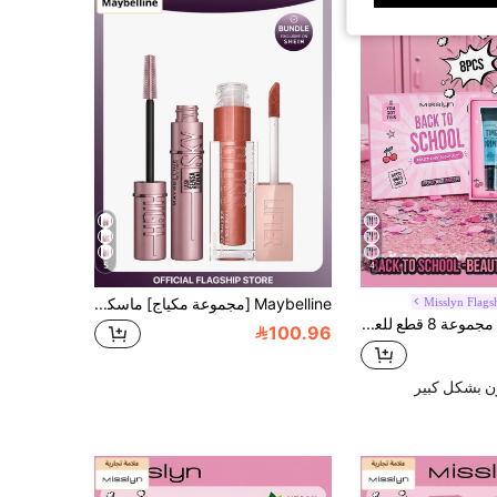
5
4
Misslyn Flags
Maybelline [مجموعة مكياج] ماسكارا LASH SENSATIONAL SKY HIGH قابلة للغسل ومطولة + ملمع شفاه Lifter Gloss® مع حمض الهيالورونيك أسود جداً + توباز 0.24 أونصة/7.2 مل + 0.18 أونصة/5.4 مل
Misslyn مجموعة 8 قطع للعودة إلى المدرسة وأيقونات اليوم الأول، برايمر مرطب، ملمع شفاه أحمر، ماسكارا سوداء مكثفة، جل حواجب شفاف وكونسيلر، عالية الصبغة لمكياج الحفلات وفعاليات الحرم الجامعي للطلاب الجدد، إطلالة ساحرة طويلة الأمد طوال اليوم
100.96
ن بشكل كبير