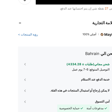
تى
27
نقطة شي إن يتم احتسابها عند الدفع.
امة التجارية
Mayb
أصلي %100
رؤية المنتجات >
ن الي
Bahrain
شحن مجاني(طلبات ≥ 334.28)
التوصيل المتوقع:
6-7 يوم عمل
خدمة الدفع عند الاستلام
لا يمكن إرجاع أو استبدال المنتجات في هذه الفئة.
أمن التسوق
مدفوعات آمنة
حماية الخصوصية