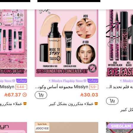
hip Store
Misslyn Flagship Store
Misslyn
Misslyn مجموعة قلم تحديد العين وماسكارا جذابة، BOSS BABE! قلم تحديد العين الأسود، قلم تحديد عين سائل مقاوم للماء، شديد الصبغة ومقاوم للماء، يخلق خطوط غنية ودقيقة، متوفر ب- 4 ألوان نابضة بالحياة: بني، أسود، أحمر وأزرق، قلم تحديد عين سائل مطفي طويل الأمد.
Misslyn مجموعة أساس وكونسيلر من ماركة - 2 قطعة، أساس مقاوم للماء وطويل الأمد، بشرة متناسقة، مقاوم للماء وطويل الأمد، لا يترك بقع، ملمس ناعم، تغطية عالية، مغذي للبشرة
%44-
%9-
67.37
30.03
عملاء متكررون بشكل كبير
عملاء متكررو
ل كبير