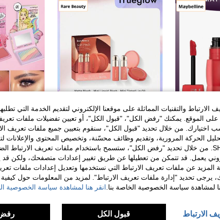
الارتباط والتقنيات المماثلة على موقعنا الإلكتروني لتقديم الخدمة التي تطلبه
لى الموقع. يمكنك "رفض الكل"، "قبول الكل"، أو تعيين تفضيلات ملفات تعريف
5
ختيارك. من خلال تحديد "قبول الكل"، سنقوم بتعيين جميع ملفات تعريف الارتب
حليل الحركة المرورية، وتقديم وظائف محسّنة، وتخصيص المحتوى والإعلانات لت
Maybelline [مجموعة مكياج] سوبر ستاي تيدي تينت™ صبغة شفاه سائلة + ليفتير غلوس® ملمع شفاه بمكياج مع حمض الهيالورونيك 30 كوكيتيش + توباز 0.17 أونصة/5 مل + 0.18 أونصة/5.4 مل
Trueglow
hip Store
الخاصة بك مع SHEIN. من خلال تحديد "رفض الكل"، ستسمح باستخدام ملفات تعريف الارتباط 
Rare Beauty 3 قطع مجموعة أحمر خدود ودهان الشفاه الناعم
%78-
%21-
روني يعمل. قد تتمكن من تعطيلها عن طريق تغيير إعدادات متصفحك، ولكن قد ي
22.49
130.15
 المزيد عن ملفات تعريف الارتباط التي نستخدمها وتعديل إعدادات ملفات تعري
عملاء متكررو
ك، يرجى تحديد "إدارة ملفات تعريف الارتباط". لمزيد من المعلومات حول كيفية مع
نا لمشاهدة سياسة الخصوصية الخاصة بنا.
انقر هنا لمشاهدة سياسة الخصوصية الخ
يف الارتباط
قبول الكل
رفض 