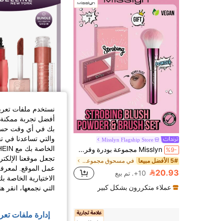
نستخدم ملفات تعريف 
أفضل تجربة ممكنة ع
بك في أي وقت حسب ا
والتي تساعدنا في ت
Misslyn Flagship Store
Misslyn مجموعة بودرة وفرشاة تبريز من ، أحمر خدود ماتي، لون أحمر خدود حلمي، صبغة طويلة الأمد، نحت وتنوير، حجم محمول، لون توت، مناسب للسفر والأنشطة الخارجية، أحمر خدود مقاوم للعرق، مدمج ماتي وجميل، أداء لوني عالي، مناسب للمبتدئين، مكياج Y2K، مكياج رأس السنة الجديدة، هدية للحفلات والشاطئ والتخييم والأنشطة الخارجية، مكياج بنات عصري لرأس السنة الجديدة، الأفضل للعب الأدوار، جو مدرسي ملون وجذاب، عيد الربيع
%9-
87.96
تجعل موقعنا الإلكت
5# الأفضل مبيعا
في مسحوق مجموعات المكياج
عمل الموقع. لمعرفة
20.93
10+. تم بيع
الاختيارية الخاصة ب
عملاء متكررون بشكل كبير
التي نجمعها، انقر ه
إدارة ملفات تعر