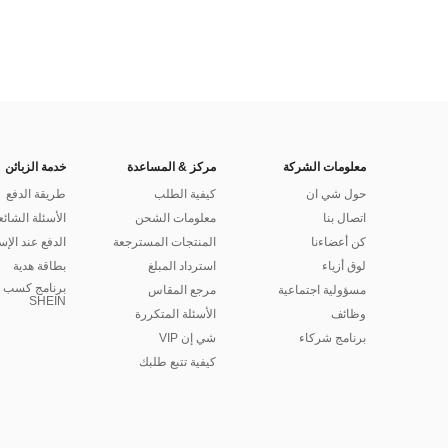
معلومات الشركة
مركز & المساعدة
خدمة الزبائن
حول شي ان
كيفية الطلب
طريقة الدفع
اتصال بنا
معلومات الشحن
الأسئلة الشائع
كن أعضاءنا
المنتجات المسترجعة
الدفع عند الإس
لوق أزياء
استرداد المبلغ
بطاقة هدية
برنامج كسب ا
مسؤولية اجتماعية
مرجع المقاس
SHEIN
وظائف
الأسئلة المتكررة
برنامج شركاء
شي إن VIP
كيفية تتبع طلبك