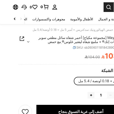
0
0
ة و الجمال
الأطفال والأمومة
مجوهرات واكسسوارات
الحقائب والأمتعة
Maybelline [مجموعة مكياج] أحمر شفاه سائل مطفي سوبر
ت إنك® + ملمع شفاه ليفتير غلوس® مع حمض
دكتريس + أمبر 5 مل + 0.18 أونصة/5.4 مل
SKU: sb26060118184289
10

104.00
PRICE AND AVAILABIL
الشبكة
أضف إلى عربة التسوق بنجاح