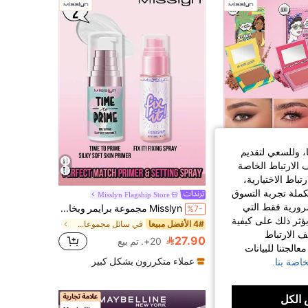
ا، وللسعي لتقديم
 الارتباط الخاصة
اط الاختيارية،
كملة تجربة التسوق
Misslyn Flagship Store
Misslyn Flags
الضرورية فقط التي
مجموعة مكياج الوجه من MISSLYN 3 قطع، برونزر، بودرة أحمر خدود & ثلاثي إضاءة نمط ، لوحة وجه قابلة للبناء والدمج، تحديد طبيعي منحوت، خدود وردية & إشراق متألق، لمسة نهائية خفيفة الوزن وطويلة الأمد، مكياج يومي، حفلات، سفر، هدية جمال Y2K
Misslyn مجموعة برايمر وبخاخ تثبيت متطابقة 2 قطعة، برايمر مرطب حريري وبخاخ تثبيت بنهاية مطفأة، برايمر بقوام جيلي وبخاخ تثبيت مطفئ، صيغة عالية الرطوبة وتبريد، مناسب للبشرة الجافة، طويل الأمد وخفيف الوزن، ترطيب منعش
%7-
ؤثر ذلك على كيفية
4# الأفضل مبيعا
في سائل مجموعات المكياج
ف الارتباط
27.90
20+. تم بيع
ن بشكل كبير
الجتنا للبيانات
عملاء متكررون بشكل كبير
اصة بنا.
الكل