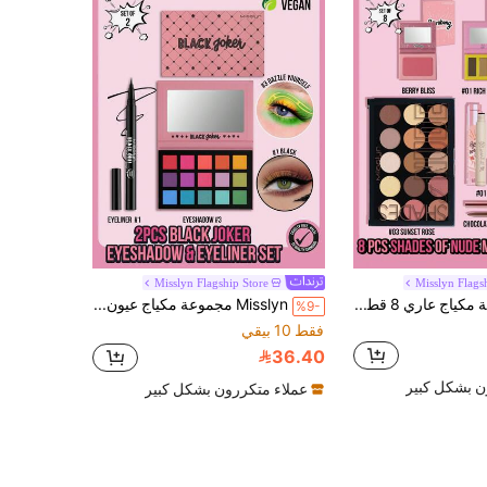
Misslyn Flagship Store
Misslyn Flags
Misslyn مجموعة مكياج عاري 8 قطع من ، لوحة ظلال عيون عارية، بخاخ تثبيت، بودرة حواجب ثلاثية الألوان، هايلايتر وأحمر خدود، أحمر خدود، جل حواجب مكثف، آيلاينر سائل شوكولاتة مقاوم للماء، بودرة تحديد طويلة الأمد كريمية، أساس سحري موكا
Misslyn مجموعة مكياج عيون الدمية السوداء من - 2 قطعة، لوحة ظلال العيون السوداء للدمية مع 15 ظلال لامعة وخافتة بدرجات البني الدافئة لمكياج العيون الدخاني، قلم تحديد عيون سائل أسود طويل الأمد بنهاية حريرية ومقاوم للماء
%9-
فقط 10 بيقي
36.40
ن بشكل كبير
عملاء متكررون بشكل كبير