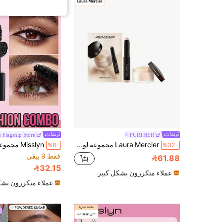
 Flagship Store
FURTHER
Laura Mercier مجموعة لورا ميرسيه ميني آرتيستري آيكونز بودرة تثبيت شفافة سائبة وأقلام ظلال عيون كافيار (الحجم الصغير: بودرة 9.3 جرام/0.33 أونصة؛ ظلال عيون 1 جرام/0.03 أونصة) | بودرة (طويلة الأمد، تحكم في اللمعان) | ظلال عيون (طويلة الأمد، مقاومة للتلاشي، مقاومة للعرق، مقاومة للماء)
%8-
%32-
فقط 9 بيقي
61.88
32.15
عملاء متكررون بشكل كبير
عملاء متكررون بشك