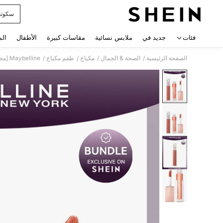
سكوت
 navigate search
فئات
جديد في
ملابس نسائية
مقاسات كبيرة
الأطفال
الم
/
/
/
/
الصفحة الرئيسية
الصحة & الجمال
مكياج
طقم مكياج
Maybelline [مجموعة مكياج] أحمر شفاه سائل مطفي سوبر ستاي مات إنك® + ملمع شفاه ليفتير غلوس® مع حمض الهيالورونيك سدكتريس + أمبر 5 مل + 0.18 أونصة/5.4 مل