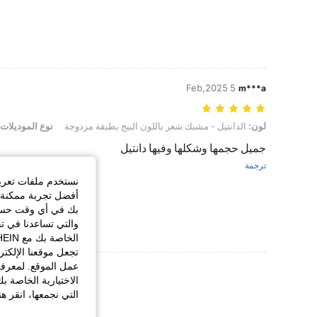
5 Feb,2025
m***a
لون: الدانتيل - مشبك شعر باللون البيج بطبقة مزدوجة, نوع الموديلات: 4 حزمة, مقاس: مقاس واحد
لون:
الدانتيل - مشبك شعر باللون البيج بطبقة مزدوجة
نوع الموديلات:
جميل حجمها وشكلها وفيها دانتيل
ترجمة
نستخدم ملفات تعريف 
أفضل تجربة ممكنة ع
بك في أي وقت حسب ا
والتي تساعدنا في ت
تجعل موقعنا الإلكت
عمل الموقع. لمعرفة
عرض المزيد من ا
الاختيارية الخاصة ب
التي نجمعها، انقر ه