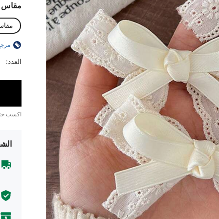
مقاس
مقاس
مرجع
العدد:
اكسب ح
الشح