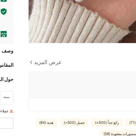
وصف
عرض المزيد
المقاس
حول ال
عملاء
)
رائع جداً (500+)
جميل (500+)
هدية (84)
سورات مفقودة (58)