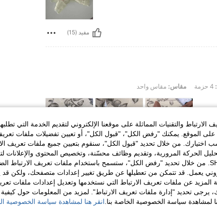
مفيد (15)
4 حزمة
مقاس:
مقاس واحد
الارتباط والتقنيات المماثلة على موقعنا الإلكتروني لتقديم الخدمة التي تطلبه
لى الموقع. يمكنك "رفض الكل"، "قبول الكل"، أو تعيين تفضيلات ملفات تعريف
ختيارك. من خلال تحديد "قبول الكل"، سنقوم بتعيين جميع ملفات تعريف الارتب
حليل الحركة المرورية، وتقديم وظائف محسّنة، وتخصيص المحتوى والإعلانات لت
مفيد (15)
الخاصة بك مع SHEIN. من خلال تحديد "رفض الكل"، ستسمح باستخدام ملفات تعريف الارتباط 
روني يعمل. قد تتمكن من تعطيلها عن طريق تغيير إعدادات متصفحك، ولكن قد ي
 المزيد عن ملفات تعريف الارتباط التي نستخدمها وتعديل إعدادات ملفات تعري
لمراجعات
ك، يرجى تحديد "إدارة ملفات تعريف الارتباط". لمزيد من المعلومات حول كيفية مع
نا لمشاهدة سياسة الخصوصية الخاصة بنا.
انقر هنا لمشاهدة سياسة الخصوصية الخ