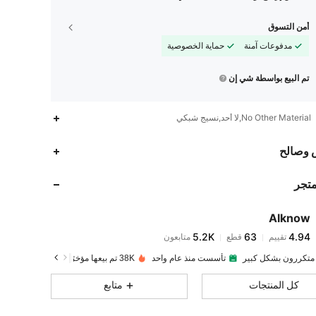
أمن التسوق
مدفوعات آمنة
حماية الخصوصية
تم البيع بواسطة شي إن
No Other Material,لا أحد,نسيج شبكي
5.2K
63
4.94
 وصالح
متجر
5.2K
63
4.94
Alknow
5.2K
63
4.94
تقييم
قطع
متابعون
m***1
تم دفع
منذ 1 يوم
 متكررون بشكل كبير
تأسست منذ عام واحد
38K تم بيعها مؤخرًا
5.2K
63
4.94
كل المنتجات
متابع
5.2K
63
4.94