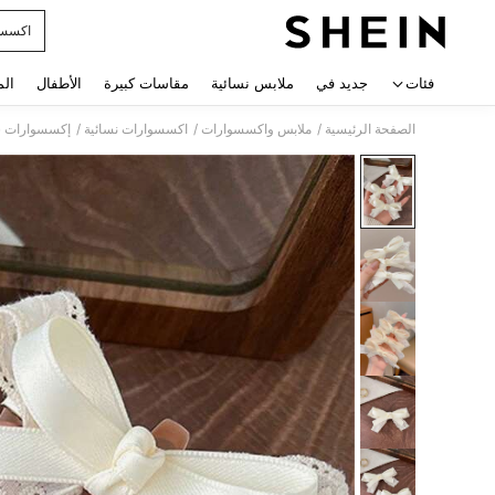
اكسسو
 navigate search
فئات
جديد في
ملابس نسائية
مقاسات كبيرة
الأطفال
الم
/
/
/
الصفحة الرئيسية
ملابس واكسسوارات
اكسسوارات نسائية
إكسسوارات ش