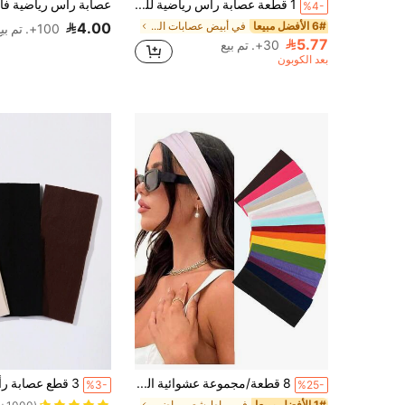
1 قطعة عصابة رأس رياضية لليوغا بلون أبيض سادة، عصابة ماصة للعرق للرجال والنساء، ربطة شعر مرنة للجري واللياقة البدنية
%4-
6# الأفضل مبيعا
في أبيض عصابات الشعر
4.00
100+. تم بيع
5.77
30+. تم بيع
بعد الكوبون
8 قطعة/مجموعة عشوائية الطراز عصابات الرأس المانعة للانزلاق - عصابات رأس رياضية للنساء، قماش ناعم مطاطي، مناسبة للرياضة والبلاغة والجري، إكسسوارات شعر للنساء
%3-
%25-
1# الأفضل مبيعا
في رباط شعر رياضي