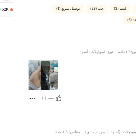
قديم (3)
حب (28)
توصيل سريع (1)
52K+ تم بيعها مؤخرًا
(6)
س:
1 قطعة
نوع الموديلات:
أسود
مفيد (1)
د+أبيض+رمادي), مقاس: 3 قطعة
موديلات:
(أسود+أبيض+رمادي)
مقاس:
3 قطعة