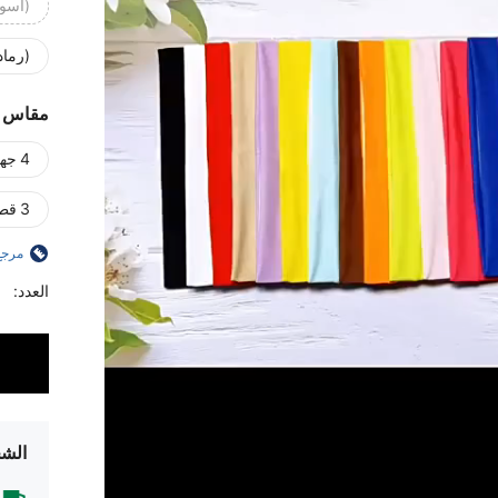
(أسود
(رما
مقاس
4 جهاز كمبيوتر شخصى
3 قطعة
مرجع
العدد:
الشح