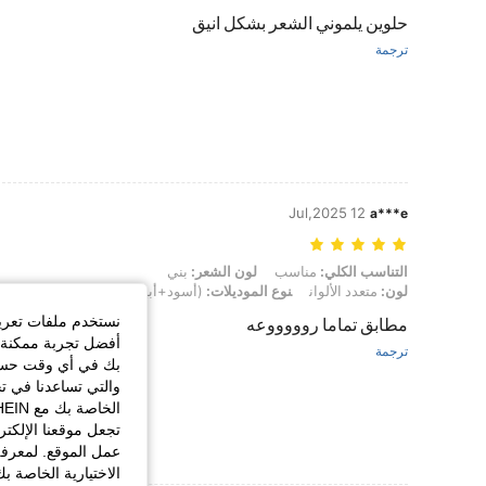
حلوين يلموني الشعر بشكل انيق
ترجمة
12 Jul,2025
a***e
التناسب الكلي: مناسب, لون الشعر: بني, لون: متعدد الألوان, نوع الموديلات: (أسود+أبيض+و
التناسب الكلي:
مناسب
لون الشعر:
بني
لون:
متعدد الألوان
نوع الموديلات:
(أسود+أبيض+وردي+رمادي)
مقا
نستخدم ملفات تعريف 
مطابق تماما روووووعه
أفضل تجربة ممكنة ع
ترجمة
بك في أي وقت حسب ا
والتي تساعدنا في ت
تجعل موقعنا الإلكت
عمل الموقع. لمعرفة
الاختيارية الخاصة ب