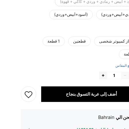
 + أبيض + رمادي + وردي + كاكي + قهوة)
دي+أبيض+وردي)
(أسود+أبيض+وردي)
قطعتين
1 قطعة
 المقاس
أضف إلى عربة التسوق بنجاح
ن الي
Bahrain