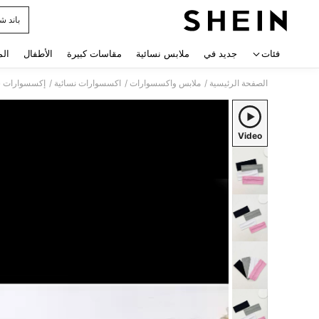
باند ش
 navigate search
فئات
جديد في
ملابس نسائية
مقاسات كبيرة
الأطفال
الم
/
/
/
الصفحة الرئيسية
ملابس واكسسوارات
اكسسوارات نسائية
إكسسوارات ش
Video