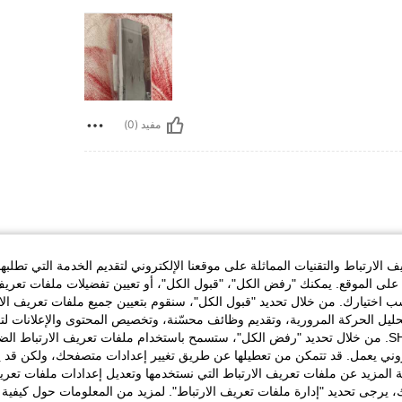
مفيد (0)
ردي+رمادي), مقاس: 4 جهاز كمبيوتر شخصى
س:
4 جهاز كمبيوتر شخصى
الارتباط والتقنيات المماثلة على موقعنا الإلكتروني لتقديم الخدمة التي تطلبه
لى الموقع. يمكنك "رفض الكل"، "قبول الكل"، أو تعيين تفضيلات ملفات تعريف
ختيارك. من خلال تحديد "قبول الكل"، سنقوم بتعيين جميع ملفات تعريف الارتب
حليل الحركة المرورية، وتقديم وظائف محسّنة، وتخصيص المحتوى والإعلانات لت
الخاصة بك مع SHEIN. من خلال تحديد "رفض الكل"، ستسمح باستخدام ملفات تعريف الارتباط 
روني يعمل. قد تتمكن من تعطيلها عن طريق تغيير إعدادات متصفحك، ولكن قد ي
 المزيد عن ملفات تعريف الارتباط التي نستخدمها وتعديل إعدادات ملفات تعري
مفيد (0)
ك، يرجى تحديد "إدارة ملفات تعريف الارتباط". لمزيد من المعلومات حول كيفية مع