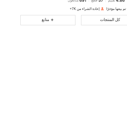
m***i
تم دفع
منذ 1 يوم
إعادة الشراء من 7K+
691
57
4.86
كل المنتجات
متابع
691
57
4.86
691
57
4.86
691
57
4.86
691
57
4.86
691
57
4.86
691
57
4.86