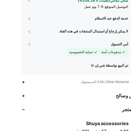
شحن مجاني(طلبات ≥ 334.28)
التوصيل المتوقع:
6-7 يوم عمل
خدمة الدفع عند الاستلام
لا يمكن إرجاع أو استبدال المنتجات في هذه الفئة.
أمن التسوق
مدفوعات آمنة
حماية الخصوصية
تم البيع بواسطة شي إن
No Other Material,لا أحد,محبوك
691
57
4.86
 وصالح
متجر
691
57
4.86
Shuya accessories
691
57
4.86
تقييم
قطع
متابعون