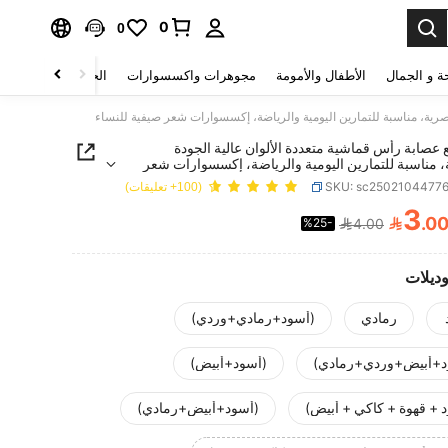
0
0
ة و الجمال
الأطفال والأمومة
مجوهرات واكسسوارات
الحقائب والأمتعة
طع عصابة رأس قماشية متعددة الألوان عالية الجودة
 مناسبة للتمارين اليومية والرياضة، إكسسوارات شعر
نساء
SKU: sc2502104477
(100+ تعليقات)
3

.0
%25-
4.00
PRICE AND AVAILABIL
وديلات
رمادي
(أسود+رمادي+وردي)
د+أبيض+وردي+رمادي)
(أسود+أبيض)
 + قهوة + كاكي + أبيض)
(أسود+أبيض+رمادي)