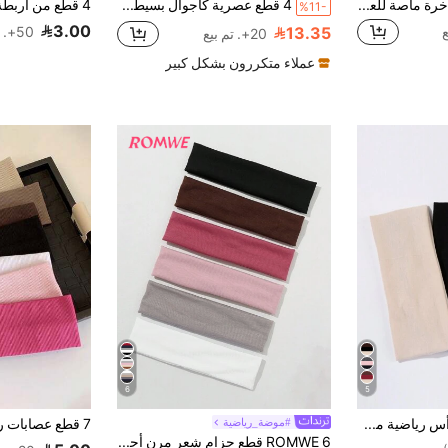
عصابة رأس رياضية فاخرة ماصة للعرق للنساء - عريضة، مرنة، من قماش بلون موحد، مناسبة للجري واللياقة البدنية
4 قطع عصرية كاجوال بسيطة شريط رأس مطاطي متقاطع، مناسب للأنشطة الخارجية والرياضة ومطابقة الملابس، أربطة شعر دافئة للنساء، باندانا، إكسسوارات شعر للنساء، وشاح للملابس الصيفية، للسفر وأعياد الميلاد
%11-
3.00
13.35
50+. تم بيع
20+. تم بيع
عملاء متكررون بشكل كبير
6
5
3 قطع عصابة رأس رياضية مرنة ناعمة بلون سادة، للتمارين واليوغا، قناع للعين، للاستخدام الخارجي، عصابات رأس وإكسسوارات شعر ووشاح للنساء، بندانات ناعمة
#موضة_رياضية
ROMWE 6 قطع حزام شعر مرن أحادي اللون مناسب للرياضة والاستخدام اليومي، عصابة للرأس، توربان، شريط للرأس