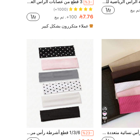
4 قطع من أربطة الرأس الرياضية للبنات - أربطة رأس مرنة ماصة للرطوبة، أربطة رأس للبنات، أربطة شعر، متعددة الألوان، أسلوب رياضي، مرنة ماصة للعرق؛ اليوغا، إكسسوارات الشعر، ألوان عشوائية، أربطة رأس رياضية عصرية، أربطة رأس من قماش مرن ناعم، مناسبة للتمارين واليوغا والجري
3 قطع من عصابات الرأس العريضة المضلعة بلون موحد باللون الأسود والبيج والكاكي، أربطة شعر مرنة مطاطية للرياضة والارتداء اليومي
%3-
(1000+)
7.76
100+. تم بيع
عملاء متكررون بشكل كبير
8
7 قطع عصابات رأس نسائية متعددة الألوان مرنة عريضة، لفات رأس رياضية عصرية للياقة البدنية والأنشطة الخارجية، إكسسوارات شعر نسائية، أربطة شعر صيفية، جمالية
1/3/6 قطع أشرطة رأس مرنة للنساء والفتيات، شريط عريض مانع للانزلاق، إكسسوارات شعر لليوغا واللياقة البدنية والرياضة، بأسلوب استوائي
%23-