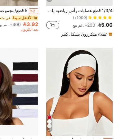
1/3/4 قطع عصابات رأس رياضية بلون موحد، أشرطة شعر مرنة ناعمة، عصابة عرق قابلة للتنفس بتصميم توربان لليوجا والتمارين & الارتداء اليومي
%2-
(1000+)
1# الأفضل مبيعا
3.92
400+. تم بيع
5.00
200+. تم بيع
بعد الكوبون
عملاء متكررون بشكل كبير
27