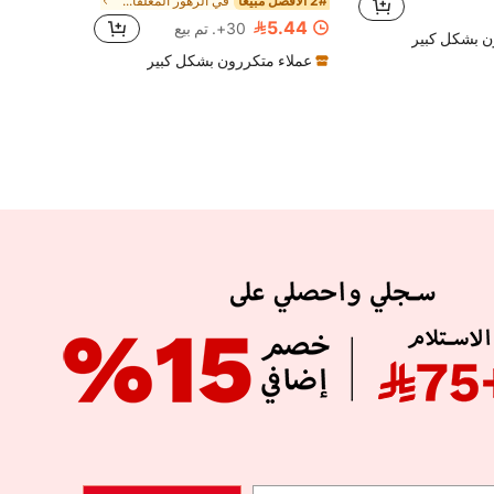
2# الأفضل مبيعا
في الزهور المعلقات & سحر
5.44
30+. تم بيع
ن بشكل كبير
عملاء متكررون بشكل كبير
APP
الإشتراك