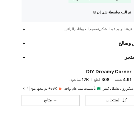
تم البيع بواسطة شي إن
نزهة الربيع,عيد الشكر,تصميم الحيوانات,الراتنج
17K
308
4.91
 وصالح
متجر
17K
308
4.91
DIY Dreamy Corner
17K
308
4.91
تقييم
قطع
متابعون
3***>
تم دفع
منذ 1 يوم
 متكررون بشكل كبير
تأسست منذ عام واحد
99K+ تم بيعها مؤخرًا
17K
308
4.91
كل المنتجات
متابع
17K
308
4.91
17K
308
4.91