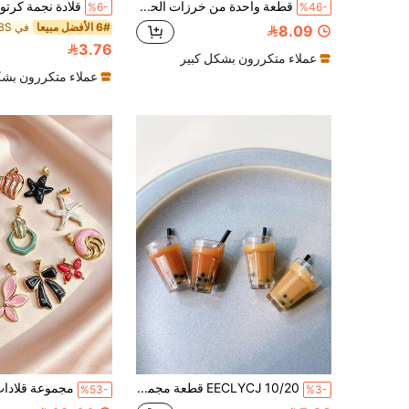
قطعة واحدة من خرزات الحلوى اللذيذة ذات الثقوب الكبيرة DIY إكسسوار سوار خرزات الآيس كريم وكوب الورق والكاب كيك والبيتزا والدونات من المينا خرزات لطيفة متعددة الاستخدامات سوار مصنوع يدويًا خرزات فضفاضة إكسسوار هدية
%6-
%46-
6# الأفضل مبيعا
في ABS المعلقات
8.09
3.76
عملاء متكررون بشكل كبير
عملاء متكررون بشك
EECLYCJ 10/20 قطعة مجموعة قلادة راتنجية ثلاثية الأبعاد لشاي الفقاعات والقهوة ، مواد صنع مجوهرات DIY بأشكال طعام جميلة لصنع القلائد والأساور والأقراط ، ديكورات يدوية متعددة الأغراض خالية من العطور لفن الأظافر والمفاتيح
%53-
%3-