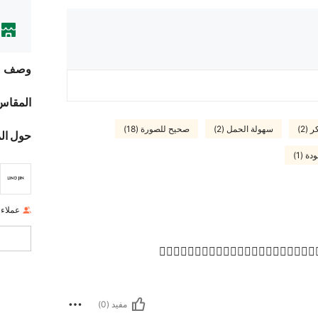
وصف
المقاس
ر (2)
سهولة الحمل (2)
صحيح للصورة (18)
حول ال
 (1)
عملاء
👍🏻👍🏻👍🏻👍🏻👍🏻👍🏻👍🏻👍🏻👍🏻👍🏻👍🏻
مفيد (0)