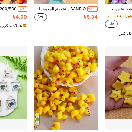
30/50 قطعة عشوائية من حلي الأزهار الشمسية الراتنجية ذات اللون الداكن المتدرج ، أزهار صغيرة خماسية البتلات ، مناسبة لصنع قلائد النساء وأقراط وسلاسل مفاتيح ومجوهرات DIY، هدية للأصدقاء'
SANRIO زينة صنع المجوهرات، أشكال حيوانات جميلة، زينة فيونكة وردية، مناسبة لصنع القلائد والأقراط DIY، رائعة للفتيات والنساء
%8-
%11-
في الزهور المعلقات & سحر
4.60
5.34
عملاء متكررو
ل كبير