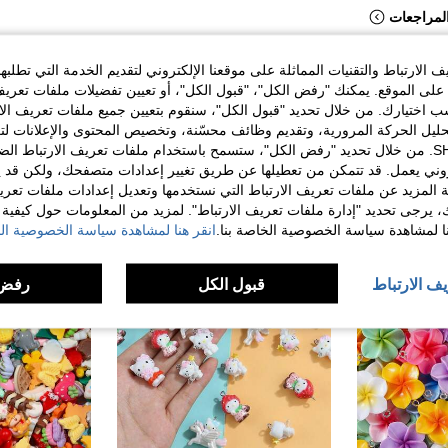
لمراجعات
الارتباط والتقنيات المماثلة على موقعنا الإلكتروني لتقديم الخدمة التي تطلبه
لى الموقع. يمكنك "رفض الكل"، "قبول الكل"، أو تعيين تفضيلات ملفات تعريف
ختيارك. من خلال تحديد "قبول الكل"، سنقوم بتعيين جميع ملفات تعريف الارتب
حليل الحركة المرورية، وتقديم وظائف محسّنة، وتخصيص المحتوى والإعلانات لت
الخاصة بك مع SHEIN. من خلال تحديد "رفض الكل"، ستسمح باستخدام ملفات تعريف الارتباط 
روني يعمل. قد تتمكن من تعطيلها عن طريق تغيير إعدادات متصفحك، ولكن قد ي
 المزيد عن ملفات تعريف الارتباط التي نستخدمها وتعديل إعدادات ملفات تعري
ك، يرجى تحديد "إدارة ملفات تعريف الارتباط". لمزيد من المعلومات حول كيفية مع
نا لمشاهدة سياسة الخصوصية الخاصة بنا.
انقر هنا لمشاهدة سياسة الخصوصية الخ
يف الارتباط
قبول الكل
رفض 