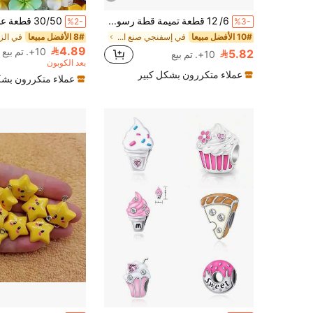
6/ 12 قطعة تميمة قطة رسوم متحركة من الراتينج، مناسبة لصناعة المجوهرات، صور قطط ملونة ذات ظهر مسطح، للمفاتيح والأقراط، صناعات DIY | تصميم مرح | نسيج مفصل
%2-
%3-
10# الأفضل مبيعا
في إسفنجي صنع الحلي من الخرز
8# الأفضل مبيعا
4.89
10+. تم بيع
5.82
10+. تم بيع
بعد الكوبون
عملاء متكررون بشكل كبير
عملاء متكررون بشك