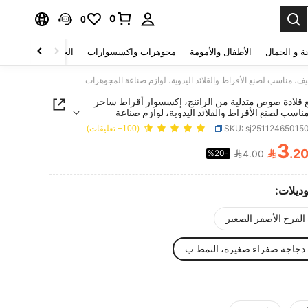
0
0
ة و الجمال
الأطفال والأمومة
مجوهرات واكسسوارات
الحقائب والأمتعة
قطع قلادة صوص متدلية من الراتنج، إكسسوار أقراط ساحر
اسب لصنع الأقراط والقلائد اليدوية، لوازم صناعة
ات
SKU: sj25112465015
(100+ تعليقات)
3

.2
%20-
4.00
PRICE AND AVAILABIL
وديلات:
 الفرخ الأصفر الصغير
 دجاجة صفراء صغيرة، النمط ب