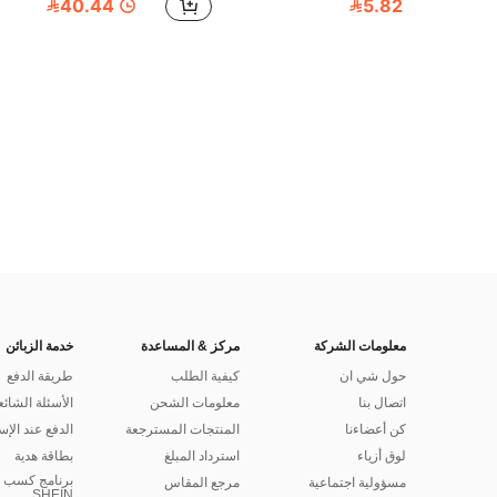
40.44
5.82
معلومات الشركة
مركز & المساعدة
خدمة الزبائن
حول شي ان
كيفية الطلب
طريقة الدفع
اتصال بنا
معلومات الشحن
الأسئلة الشائع
كن أعضاءنا
المنتجات المسترجعة
الدفع عند الإس
لوق أزياء
استرداد المبلغ
بطاقة هدية
برنامج كسب ا
مسؤولية اجتماعية
مرجع المقاس
SHEIN