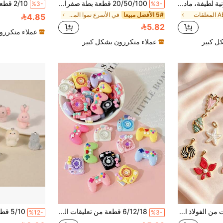
قلادة نجمة كرتونية لطيفة، مادة راتنجية صفراء، مناسبة لصنع المجوهرات اليدوية، قلادة، سوار، حرف السلسلة المفتاحية، بدون مادة الفسيفساء، موضوع لطيف، يمكن استخدامها كديكور غطاء الهاتف، سلسلة مفاتيح، قلادة، سوار، مشبك شعر، ديكور قلادة سدادة الغبار، هدية حفلة العودة إلى المدرسة، هدية صغيرة رائعة
20/50/100 قطعة بطة صفراء صغيرة واقعية جميلة قلادة راتنج ديكور كرتوني ثلاثي الأبعاد إكسسوارات مجوهرات للقلادة والسوار والأقراط وسلسلة المفاتيح
%3-
%3-
5# الأفضل مبيعا
في الأسرع نموا المعلقات & سحر
4.85
5.82
عملاء متكررو
ل كبير
عملاء متكررون بشكل كبير
مجموعة قلادات من الفولاذ المقاوم للصدأ بأسلوب كوري لطيف بألوان ماكارون مع فيونكة وزهرة، مجموعة متعددة الأزواج لامعة وناعمة ومنحنية قابلة للمزج والمطابقة، مناسبة للمدرسة والتسوق وخروجات الأصدقاء المقربين
6/12/18 قطعة من تعليقات الراتنج المسطحة اللطيفة على شكل كاميرا وفيونكة وجهاز تحكم ألعاب، إكسسوارات صنع المجوهرات DIY، الحرف اليدوية DIY، مشابك الشعر وإكسسوارات الراتنج الزخرفية الإبداعية الأخرى، خليط عشوائي
%12-
%3-