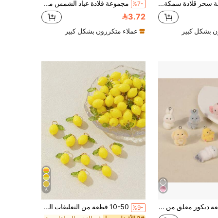
2/10 قطعة سحر قلادة سمكة ذهبية راتنجية، 10 ألوان سحر أسماك راتنجية قلادة حقيبة، قلادة أسماك ذهبية ثلاثية الأبعاد مع كيس مائي لصنع المجوهرات الأقراط والأساور والمفاتيح والأعمال اليدوية
مجموعة قلادة عباد الشمس من الراتنج متعددة القطع، قلادة عباد الشمس البرتقالية من الراتنج بإكليل الأقحوان، إكسسوارات صنع المجوهرات DIY للأساور والقلائد، مناسبة لعطلة الشاطئ والحفلات والزفاف وأعياد الميلاد والذكرى السنوية وعيد الحب وموسم التخرج وموسم الافتتاح وهدايا المناسبات الأخرى.
%7-
3.72
ن بشكل كبير
عملاء متكررون بشكل كبير
6
5/10 قطعة ديكور معلق من الراتنج المخملي بتصميم كرتوني جذاب بأشكال سداسية لتنين، قطة بحرية، فرخ أصفر، بلمسات وردية، ملمس ناعم، عيون تعبيرية، مناسب لصنع أقراط، سلاسل مفاتيح، مجوهرات، لوازم حرفية جميلة وقوية، إكسسوارات مجوهرات، أجزاء سلاسل مفاتيح، تصميم خيالي، ديكورات بملمس ناعم
10-50 قطعة من التعليقات الزخرفية المصنوعة من الراتنج على شكل ليمون ثلاثي الأبعاد لصنع المجوهرات DIY
%9-