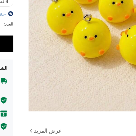
6 قطع
مرجع
العدد:
الشح
عرض المزيد