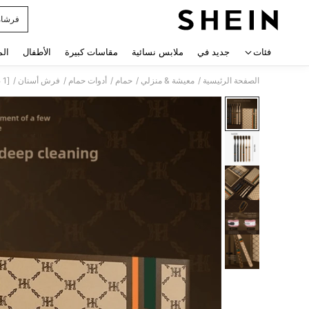
فرشاه
 navigate search
فئات
جديد في
ملابس نسائية
مقاسات كبيرة
الأطفال
الم
/
/
/
/
/
الصفحة الرئيسية
معيشة & منزلي
حمام
أدوات حمام
فرش أسنان
[1 صندوق/6 قطع] فرش أسنان فاخرة للأزواج الأكثر مبيعًا، رؤوس واسعة ناعمة للبالغين، مقبض مطبوع محمول، ديكور منزلي للحمام، ديكور الخريف، عودة إلى المدرسة