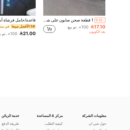
1 قطعة صحن صابون على شكل ورقة ذاتي التصريف، مناسب لإبقاء الصابون جافًا في الحمام أو المطبخ أو حوض الاستحمام، المظهر مشابه للحجر الجبسي
%10-
17.10
5# الأفضل مبيعا
100+. تم بيع
بعد الكوبون
21.00
100+. تم بيع
معلومات الشركة
مركز & المساعدة
خدمة الزبائن
حول شي ان
كيفية الطلب
طريقة الدفع