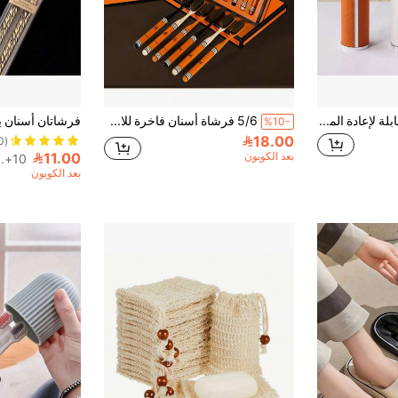
زجاجة عطر محمولة قابلة لإعادة الملء من البولي يوريثان عالية الجودة سعة 10 مل، رذاذ سفر، حاوية رذاذ للديكور المنزلي والحمام، ديكور الخريف، عودة إلى المدرسة
5/6 فرشاة أسنان فاخرة للاستخدام المنزلي، شعيرات ناعمة فائقة الرقة، رأس عريض، مظهر راقي، مقبض مطلي بالذهب. ديكور حمام المنزل، ديكور الخريف، عودة إلى المدرسة
%10-
18.00
(1000+)
11.00
بعد الكوبون
10+. تم بيع
بعد الكوبون