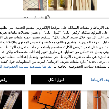
مفيد (4)
الارتباط والتقنيات المماثلة على موقعنا الإلكتروني لتقديم الخدمة التي تطلبه
لمراجعات
لى الموقع. يمكنك "رفض الكل"، "قبول الكل"، أو تعيين تفضيلات ملفات تعريف
ختيارك. من خلال تحديد "قبول الكل"، سنقوم بتعيين جميع ملفات تعريف الارتب
حليل الحركة المرورية، وتقديم وظائف محسّنة، وتخصيص المحتوى والإعلانات لت
الخاصة بك مع SHEIN. من خلال تحديد "رفض الكل"، ستسمح باستخدام ملفات تعريف الارتباط 
روني يعمل. قد تتمكن من تعطيلها عن طريق تغيير إعدادات متصفحك، ولكن قد ي
 المزيد عن ملفات تعريف الارتباط التي نستخدمها وتعديل إعدادات ملفات تعري
ك، يرجى تحديد "إدارة ملفات تعريف الارتباط". لمزيد من المعلومات حول كيفية مع
نا لمشاهدة سياسة الخصوصية الخاصة بنا.
انقر هنا لمشاهدة سياسة الخصوصية الخ
يف الارتباط
قبول الكل
رفض 