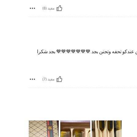
مفيد (8)
 من عندكو تحفه وتجنن بجد 💙💙💙💙💙💙💙 بجد شكرا
مفيد (7)