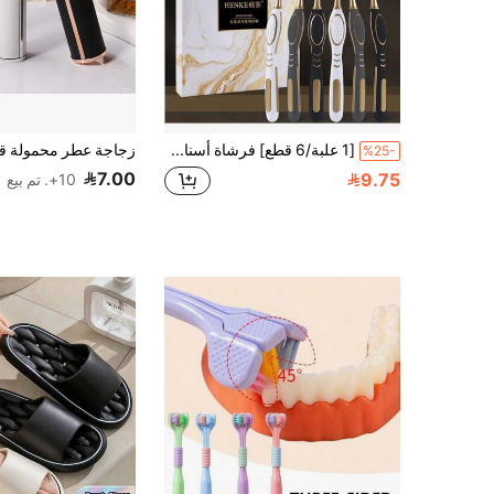
[1 علبة/6 قطع] فرشاة أسنان فاخرة ناعمة الشعيرات ذات الرأس العريض بزيت الزيتون لرعاية اللثة وتنظيف الأسنان، للاستخدام المنزلي، ديكور حمام المنزل، ديكور الخريف، عودة إلى المدرسة
%25-
7.00
9.75
10+. تم بيع