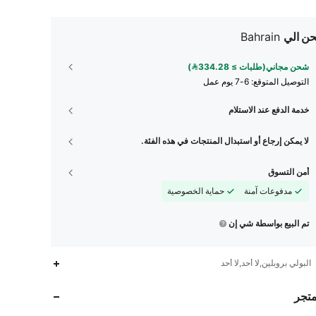
ن الي
Bahrain
شحن مجاني(طلبات ≥ 334.28)
التوصيل المتوقع:
6-7 يوم عمل
خدمة الدفع عند الاستلام
لا يمكن إرجاع أو استبدال المنتجات في هذه الفئة.
أمن التسوق
مدفوعات آمنة
حماية الخصوصية
تم البيع بواسطة شي إن
286
4.94
البولي بروبلين,لا أحد,لا أحد
286
4.94
متجر
286
4.94