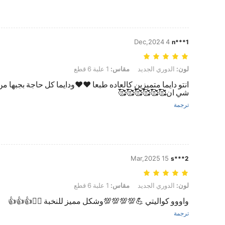
4 Dec,2024
n***1
لون: الدوري الجديد, مقاس: 1 علبة 6 قطع
لون:
الدوري الجديد
مقاس:
1 علبة 6 قطع
انتو دايما متميزين كالعاده طبعا ♥️♥️ودايما كل حاجة بجبها
شي ان🥰🥰🥰🥰🥰🥰
ترجمة
15 Mar,2025
s***2
لون: الدوري الجديد, مقاس: 1 علبة 6 قطع
لون:
الدوري الجديد
مقاس:
1 علبة 6 قطع
واووو كواليتي 💪💯💯💯💯وشكل مميز للنخبة 🙋‍♀️👍👍👍
ترجمة