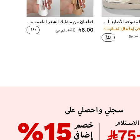
نعال EVA مفتوحة الأصابع للجنسين، تصميم مجوف، نعل داخلي ناعم وسميك ومبطن، دعم القوس، شرائح متعددة الاستخدامات للداخل/الخارج، أحذية منزلية مريحة لجميع الفصول للمنزل والفندق والسبا (قاع مجوف)
قطعتان من مشابك الشعر الناعمة من السيليكون، مشابك قبضة السيليكون لا تخدش الرأس، مضادة للسقوط للقيادة، تحمي مؤخرة الرأس، متوفرة ب- 4 ألوان
في إيفا نعال الحمام غير القابلة للانزلاق
8.00
40+. تم بيع
APP