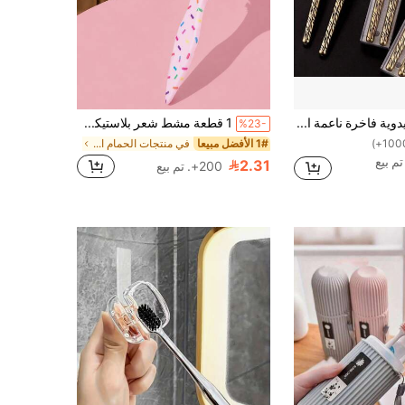
فرشاتان أسنان يدوية فاخرة ناعمة الشعيرات، مجموعة فرش أسنان للكبار، تنظيف عميق وحماية الأسنان، العناية بالفم واللثة، فرشاة أسنان للأزواج، ضروريات المنزل، طقم سفر محمول، ديكور الحمام، خريف، عودة إلى المدرسة
1 قطعة مشط شعر بلاستيكي وردي للجنسين، تصميم شعر حصان عريض، مناسب لإنشاء ذيل حصان ناعم وكعكة وتصفيف اللحية، يمكن تشكيله، محمول ومتين، لا يحتاج إلى كهرباء، أداة تصفيف الشعر، ضروري للسفر، ضروري للرحلات البحرية، ضروري للعطلات، أيضًا هدية للنساء، هدية وصيفة العروس، هدية الزفاف، هدية عيد الميلاد، منتج صيفي جديد
%23-
1# الأفضل مبيعا
في منتجات الحمام الصيفية إكسسوارات شعر الحمام
2.31
200+. تم بيع