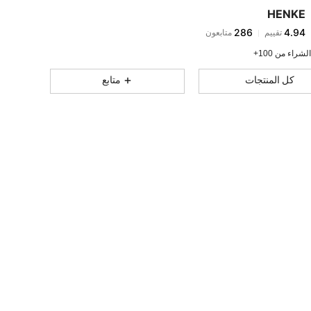
286
4.94
HENKE
286
4.94
تقييم
متابعون
s***n
تمت متابعة
منذ 1 يوم
286
4.94
لشراء من 100+
286
4.94
كل المنتجات
متابع
286
4.94
286
4.94
286
4.94