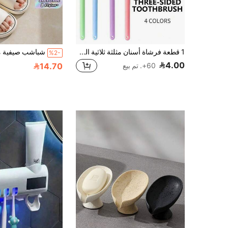
1 قطعة فرشاة أسنان مثلثة ثلاثية الجوانب بزاوية 45 درجة، فرشاة أسنان للعناية بالفم مع تنظيف عميق 3X وكاشطة للسان، فرشاة أسنان منزلية للأزواج، ديكور الحمام، العودة إلى المدرسة، هدية للأصدقاء والحبيب والحبيبة والعائلة
%2-
4.00
14.70
60+. تم بيع