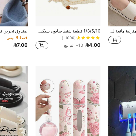
شباشب صيفية منزلية مانعة للانزلاق للحمام، شباشب نسائية خارجية سميكة وجيدة التهوية وسريعة الجفاف للأزواج، شباشب داخلية للجنسين، صنادل، أحذية شاطئ، شباشب صيفية مريحة، رف أحذية، موفر للتخزين، للاستخدام الخارجي، للحديقة، ضروري للسفر، محمول، ضروري للشاطئ، موسم التخرج، حفل التخرج، هدية تخرج، تهانينا للخريج، تهانينا للخريج، المتفوق، إنهاء الدراسة، حفلة تخرج
1/3/5/10 قطعة شنط صابون شبكية تقشير طبيعية من الليف النباتي (سيزال)، حافظات صابون للاستخدام في الحمام كمساج وتقشير (5.5 * 3.5 بوصة)، ديكور منزلي وحمام، ديكور خريفي، عودة إلى المدرسة
فقط 6 بيقي
(1000+)
7.00
4.00
10+. تم بيع