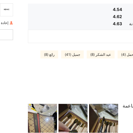
4.54
4.62
إعادة ا
نة
4.63
ل (4)
عيد الشكر (8)
جميل (41)
رائع (8)
 ناعمة