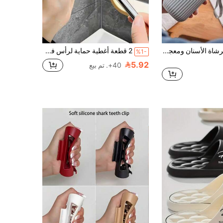
صندوق تخزين فرشاة الأسنان ومعجون الأسنان المحمول للسفر مع حبل معلق، حامل فرشاة الأسنان للسفر للتخييم ورحلات العمل والاستخدام المنزلي، كوب تخزين مستحضرات التجميل المحمول متعدد الوظائف للسفر، إكسسوار سفر أساسي وإكسسوار حمام، كوب تخزين متكامل لفرشاة الأسنان ومعجون الأسنان للاستخدام المنزلي اليومي، ضروري للعودة إلى المدرسة
2 قطعة أغطية حماية لرأس فرشاة الأسنان، تصميم سهل الفتح والإغلاق، الحفاظ على النظافة، حامل فرشاة أسنان من مادة بلاستيكية محمولة، صغير الحجم وخفيف الوزن للاستخدام في المنزل والسكن الجامعي والفندق والمكتب والسفر
%1-
5.92
40+. تم بيع