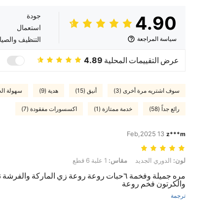
جودة
4.90
استعمال
سياسة المراجعة
التنظيف والصيا
عرض التقييمات المحلية
4.89
سوف اشتريه مرة أخرى (3)
أنيق (15)
هدية (9)
سهولة الحم
رائع جداً (58)
خدمة ممتازة (1)
اكسسورات مفقودة (7)
13 Feb,2025
z***m
لون: الدوري الجديد, مقاس: 1 علبة 6 قطع
لون:
الدوري الجديد
مقاس:
1 علبة 6 قطع
مره جميلة وفخمة ٦حبات روعة روعة زي الماركة والفرشة
والكرتون فخم روعة
ترجمة