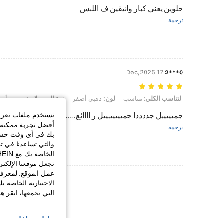
حلوين يعني كبار وانيقين ف اللبس
ترجمة
17 Dec,2025
0***2
التناسب الكلي: مناسب, لون: ذهبي أصفر, نوع الموديلات: نموذج أبيض, مقاس:
التناسب الكلي:
مناسب
لون:
ذهبي أصفر
نوع الموديلات:
نموذج أبي
جميييييل جددددا جمييييييييل رااااائع………………
نستخدم ملفات تعريف 
أفضل تجربة ممكنة ع
ترجمة
بك في أي وقت حسب ا
والتي تساعدنا في ت
تجعل موقعنا الإلكت
عمل الموقع. لمعرفة
عرض المزيد من ا
الاختيارية الخاصة ب
التي نجمعها، انقر ه