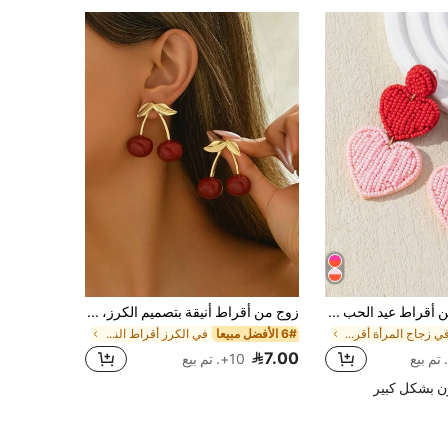
WinLeaf زوج من أقراط عيد الحب المصنوعة يدويًا ، أقراط احتفالية جذابة مصممة بتباين الألوان بشكل قلب ثلاثي الأبعاد مع خرز الأرز المستورد ، هدية عيد الأم ورأس السنة
زوج من أقراط أنيقة بتصميم الكرز، مناسبة للارتداء اليومي للنساء
في زجاج المرأة أقراط متدلية
6# الأفضل مبيعا
في الكرز أقراط النساء
7.00
10+. تم بيع
ن بشكل كبير