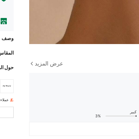
وصف
المقاس
عرض المزيد
حول ال
عملاء
كبير
3%