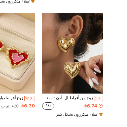
عملاء متكررون بشك
زوج من أقراط ال- أذن ذات تصميم قلب غير متماثل مرصعة، هدية مثالية لعيد الحب،للأم،يوم الأم
%10-
%4-
6.30
6.74
20+. تم بيع
عملاء متكررون بشكل كبير