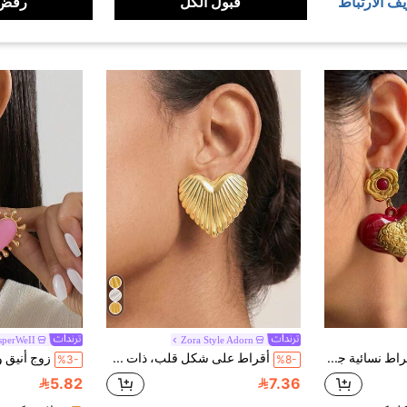
يف الارتباط
قبول الكل
رفض 
sperWeII
Zora Style Adorn
Monlansher أقراط نسائية جديدة بشكل قلب، تصميم قلب من الفولاذ المقاوم للصدأ والراتنج بألوان متباينة، عصري، شخصي، فاخر، مناسب للارتداء اليومي
أقراط على شكل قلب، ذات ملمس معدني ثقيل، أقراط قلب، ذات نسيج مخطط رجعي، أقراط قلب للنساء
%3-
%8-
5.82
7.36