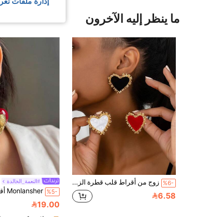
إدارة ملفات تعر
ما ينظر إليه الآخرون
زوج من أقراط قلب قطرة الزيت ، أقراط أنيقة وموضة للنساء
#النعمة_الخالدة
%6-
%5-
6.58
19.00