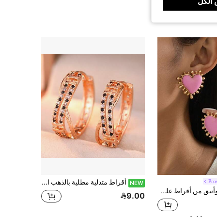
الكل
Pro
أقراط متدلية مطلية بالذهب الوردي بتصميم هندسي دائري مجوف، مرصعة بالزركونيا اللامعة باللونين الأسود والأبيض، تصميم فاخر خفيف وجذاب؛ هدية مجوهرات أنيقة متعددة الاستخدامات ومدروسة للنساء
NEW
زوج أنيق وأنيق من أقراط على شكل قلب للنساء، مناسب للارتداء اليومي، العطلات، الحفلات، هدية العطلات
9.00