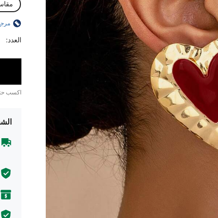
مقاس
مرجع
العدد:
اكسب ح
الشح