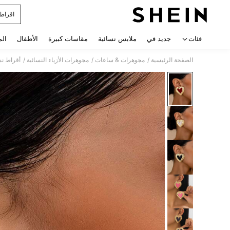
اقراط
 navigate search
فئات
جديد في
ملابس نسائية
مقاسات كبيرة
الأطفال
الم
/
/
/
الصفحة الرئيسية
مجوهرات & ساعات
مجوهرات الأزياء النسائية
أقراط نس