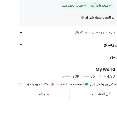
مدفوعات آمنة
حماية الخصوصية
تم البيع بواسطة شي إن
فلز,منسوج معدني ,حديد,كاجوال
20K
85
4.93
 وصالح
متجر
20K
85
4.93
My World
20K
85
4.93
تقييم
قطع
متابعون
9***0
تم دفع
منذ 1 يوم
 متكررون بشكل كبير
تأسست منذ عام واحد
25K+ تم بيعها مؤخرًا
20K
85
4.93
كل المنتجات
متابع
20K
85
4.93