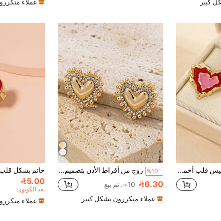
ل كبير
عملاء متكررو
زوج أقراط دبابيس قلب أحمر وزهري متميزة أنيقة للنساء، مناسبة لعيد الحب
زوج من أقراط الأذن بتصميم قلب بسيط وأنيق مرصع بالكريستال على الطراز الأوروبي للنساء
%10-
5.00
6.30
10+. تم بيع
بعد الكوبون
عملاء متكررون بشكل كبير
عملاء متكررو