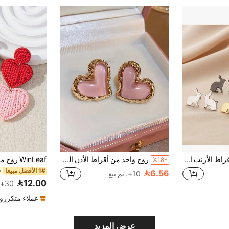
زوج واحد من أقراط الأرنب المجوفة اللطيفة، من الفولاذ المقاوم للصدأ، مثالية للارتداء اليومي
زوج واحد من أقراط الأذن الراقية والأنيقة بشكل قلب، مناسبة للمرأة في أي مناسبة، هدية عيد الحب
%18-
1# الأفضل مبيعا
6.56
10+. تم بيع
12.00
30+. تم بيع
عملاء متكررو
عرض المزيد