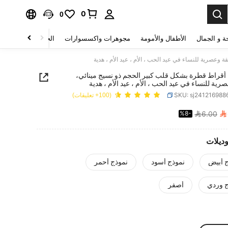
0
0
ة و الجمال
الأطفال والأمومة
مجوهرات واكسسوارات
الحقائب والأمتعة
وعصرية للنساء في عيد الحب ، الأم ، عيد الأم ، هدية
أقراط قطرة بشكل قلب كبير الحجم ذو نسيج مينائي،
صرية للنساء في عيد الحب ، الأم ، عيد الأم ، هدية
SKU: sj241216988
(100+ تعليقات)

%8-
6.00
PRICE AND AVAILABIL
وديلات
 أبيض
نموذج أسود
نموذج أحمر
ج وردي
أصفر