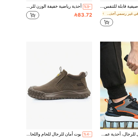
بوت أمان صيفية قابلة للتنفس، بوت رياضية للعمل، بوت عمل رجالية بمقدمة فولاذية مقاومة للثقب، متينة وخفيفة الوزن
أحذية رياضية خفيفة الوزن للرجال والنساء ذات أصابع قدم واسعة، أحذية عمل عصرية مريحة وقابلة للتنفس
%9-
في غير رسمي أحذية العمل والسلامة للرجال
83.72
أحذية عمل للرجال، أحذية عمل برباط بتصميم جديد، نعل مانع للانزلاق، أحذية صناعية مريحة وقابلة للتنفس، أحذية تعدين للرجال للربيع والصيف والخريف
بوت أمان للرجال للحام واللحام، بوت أمان للعمل، بوت بناء بمقدمة فولاذية واقية ضد الصدمات، بوت رجالية سهلة الارتداء غير قابلة للتدمير
%4-