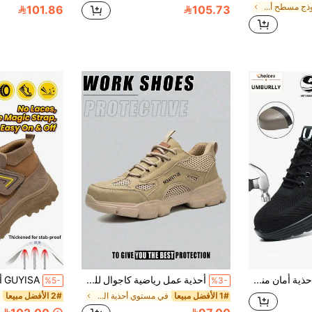
في نموذج مسطح أحذية العمل والسلامة للرجال
101.86
105.73
UMBURLLY أحذية أمان منخفضة الرقبة باللون الأسود من الشبكة لعمال الورش، الجزء العلوي قابل للتنفس مع التحكم في درجة الحرارة وتبديد الحرارة على مدار السنة، حماية مزدوجة ضد صدمات الأجسام الثقيلة واختراق المسامير، تصميم أنيق بدون حجم زائد، مناسب للكهرباء والحدادة والتخزين والبستنة والعمل الميداني والورش على مدار السنة
أحذية عمل رياضية كاجوال للجنسين باللون البيج مع مقدمة من الفولاذ، مضادة للسحق والاختراق، قابلة للتنفس وخفيفة الوزن، مناسبة للبناء والبستنة والارتداء اليومي في جميع الفصول
%5-
%3-
1# الأفضل مبيعا
في مستوي أحذية العمل والسلامة للرجال
2# الأفضل مبيعا