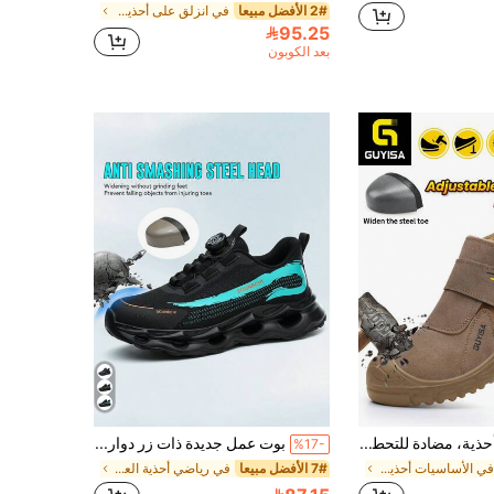
2# الأفضل مبيعا
في انزلق على أحذية العمل والسلامة للرجال
95.25
بعد الكوبون
GUYISA أحذية، مضادة للتحطم، مضادة للثقب، مقاومة للتآكل، جلد شمواه، مضادة للشرر، عازلة للحرارة، أحذية واقية من سلسلة اللحام متوسطة الارتفاع. حماية أصابع القدم من الفولاذ بمعيار الاتحاد الأوروبي، ثقيلة قليلاً ولكن فعالة للغاية! (حجم الحذاء بالقياس الصيني، يرجى ملاحظة التحويل الدولي! إذا كان حجم الحذاء كبيرًا، يرجى اختيار مقاس أصغر) (النعل مصنوع من قطعة واحدة مصبوبة بالحقن، الثقوب الصغيرة ناتجة عن المادة نفسها وليست مشكلة جودة)
بوت عمل جديدة ذات زر دوار، بوت أمان ذات أصابع حماية من الصلب، بوت أمان تنفس، بوت حماية مقاومة للثقب، بوت عمل لا تقبل الكسر، بوت حماية أنيقة للرجال/النساء، بوت حماية متعددة الاستخدامات مضادة للصدمات والثقب، بوت خفيفة الوزن
%17-
في الأساسيات أحذية العمل والاستخدامات الرجالية
7# الأفضل مبيعا
في رياضي أحذية العمل والسلامة للرجال