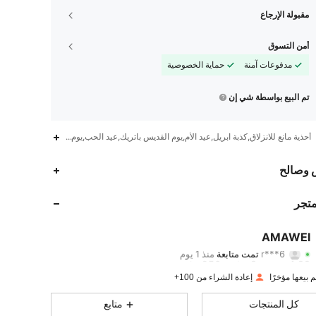
مقبولة الإرجاع
أمن التسوق
مدفوعات آمنة
حماية الخصوصية
تم البيع بواسطة شي إن
أحذية مانع للانزلاق,كذبة ابريل,عيد الأم,يوم القديس باتريك,عيد الحب,يوم المعلم,يوم الآباء,
256
8
4.88
 وصالح
256
8
4.88
متجر
256
8
4.88
AMAWEI
r***6
تمت متابعة
منذ 1 يوم
256
8
4.88
تقييم
قطع
متابعون
إعادة الشراء من 100+
256
8
4.88
كل المنتجات
متابع