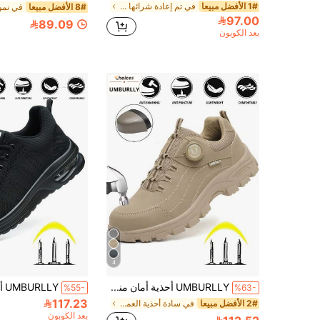
1# الأفضل مبيعا
في تم إعادة شرائها بشكل كبير أحذية العمل والسلامة
8# الأفضل مبيعا
97.00
89.09
بعد الكوبون
4
UMBURLLY أحذية أمان منخفضة الرقبة للرجال لجميع الفصول، نعل مطاطي سميك مضاد للانزلاق مع قبضة قوية، تصميم أزرار للارتداء/الخلع السريع، حماية مزدوجة قوية ضد الصدمات والثقب، جزء علوي مريح وقابل للتنفس لارتداء جميع الفصول، مناسبة للكهرباء والحدادة والتخزين ومواقع البناء وسيناريوهات متعددة، خفيفة الوزن ومريحة للعمل طويل الأمد
%55-
%63-
117.23
2# الأفضل مبيعا
في سادة أحذية العمل والسلامة للرجال
بعد الكوبون