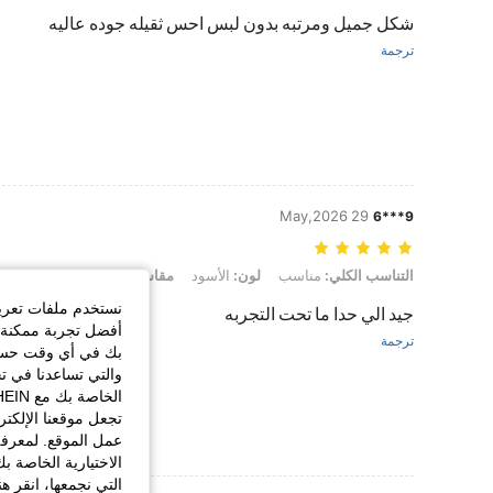
شكل جميل ومرتبه بدون لبس احس ثقيله جوده عاليه
ترجمة
29 May,2026
9***6
التناسب الكلي: مناسب, لون: الأسود, مقاس: EUR45
التناسب الكلي:
مناسب
لون:
الأسود
مقاس:
EUR45
نستخدم ملفات تعريف 
جيد الي حدا ما تحت التجربه
أفضل تجربة ممكنة ع
ترجمة
بك في أي وقت حسب ا
والتي تساعدنا في ت
تجعل موقعنا الإلكت
عمل الموقع. لمعرفة
الاختيارية الخاصة ب
التي نجمعها، انقر ه