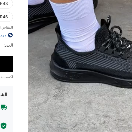
R43)
R46)
المقاس ا
مرجع
العدد:
اكسب ح
الشح