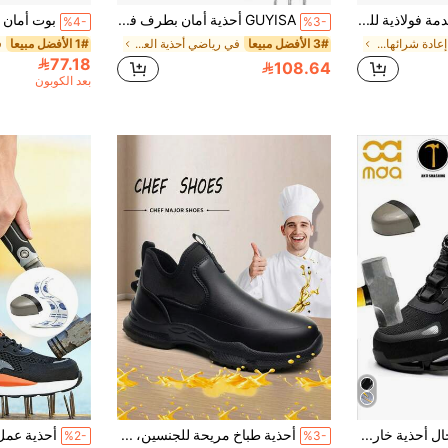
أحذية أمان بمقدمة فولاذية للرجال والنساء، خفيفة الوزن، قابلة للتنفس، مضادة للسحق، مضادة للطعن، مريحة للبناء
GUYISA أحذية أمان بطرف فولاذي، موضة رياضية كلاسيكية، خفيفة وذات رقبة منخفضة قابلة للتنفس، مضادة للسحق والثقب، قاع ناعم مقاوم للانزلاق وقوي للاستخدام الخارجي والعمل الحماية (الحجم الدولي مختلف، هذا الطراز كبير الحجم ولديه أغطية علوية خفيفة الوزن وقابلة للتنفس، يرجى طلب مقاس أصغر بمقدار 1-2!)
%4-
%3-
في تم إعادة شرائها بشكل كبير أحذية العمل والسلامة
3# الأفضل مبيعا
في رياضي أحذية العمل والسلامة للرجال
1# الأفضل مبيعا
77.18
108.64
بعد الكوبون
أحذية عمل للرجال أحذية خارجية برأس فولاذي، أحذية رياضية خارجية للمشي لمسافات طويلة أحذية رجالية مقاسات كبيرة أحذية موقع البناء، أحذية مشي لمسافات طويلة قابلة للتنفس بزر دوار، أحذية رجالية عصرية ربيع صيف خريف شتاء (المقاس أكبر بحجم واحد)
أحذية طباخ مريحة للجنسين، خفيفة الوزن وسهلة الارتداء/الخلع، سهلة الصيانة، نعل مطاطي، أحذية مخصصة للمطبخ، مقاومة للتآكل، مناسبة للوقوف الطويل، تخفف ضغط القدم، قابلة للتطبيق في المطاعم ومصانع الأغذية والمستشفيات والأماكن الأخرى. حجم الحذاء كبير، نوصي باختيار مقاس أصغر بدرجة واحدة.
%2-
%3-