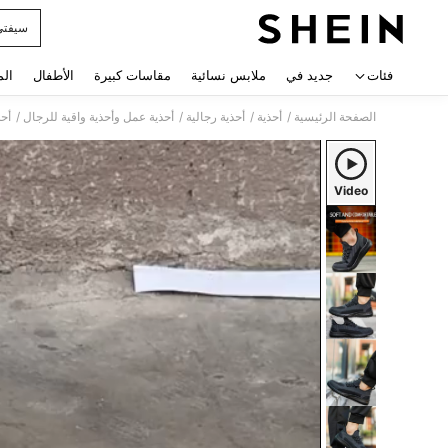
سيفتي
 navigate search
فئات
جديد في
ملابس نسائية
مقاسات كبيرة
الأطفال
الم
/
/
/
/
الصفحة الرئيسية
أحذية
أحذية رجالية
أحذية عمل وأحذية واقية للرجال
أحذ
Video