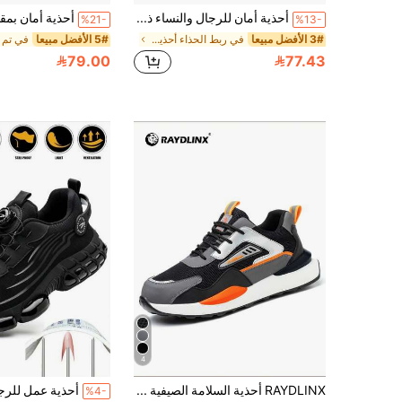
أحذية أمان للرجال والنساء ذات أصابع حماية من الصلب، مقاومة للتحطيم والثقب، خفيفة الوزن، قابلة للتنفس، وذات نعل ناعم
%21-
%13-
3# الأفضل مبيعا
في ربط الحذاء أحذية العمل والسلامة للرجال
5# الأفضل مبيعا
79.00
77.43
4
RAYDLINX أحذية السلامة الصيفية للرجال ذات أطراف حديدية - مقاومة للتهشيم والثقب، مريحة، مضادة للروائح الكريهة، مناسبة لمواقع البناء
%4-