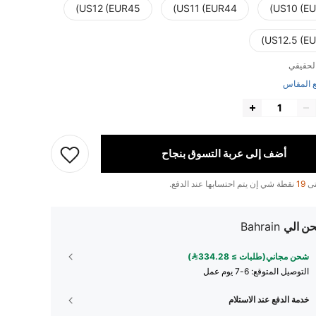
US12 (EUR45)
US11 (EUR44)
US10 (EU
US12.5 (EU
لحقيقي
 المقاس
أضف إلى عربة التسوق بنجاح
تى
19
نقطة شي إن يتم احتسابها عند الدفع.
ن الي
Bahrain
شحن مجاني(طلبات ≥ 334.28)
التوصيل المتوقع:
6-7 يوم عمل
خدمة الدفع عند الاستلام