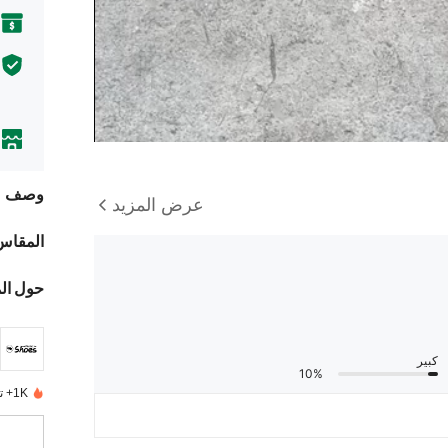
وصف
عرض المزيد
المقاس
حول ال
كبير
10%
1K+ تم بيعها مؤخرًا