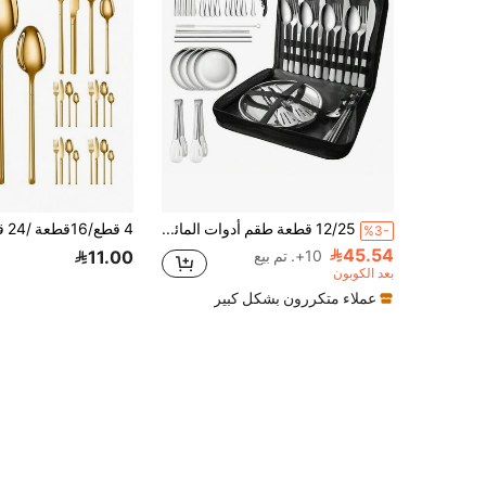
12/25 قطعة طقم أدوات المائدة للتخييم، يشمل سكين، شوكة، ملعقة، طبق، سكين مسننة، فتاحة زجاجات، ملقط شواء، حقيبة تخزين المقبض، طقم أدوات مائدة من الفولاذ المقاوم للصدأ للتخييم، أدوات مائدة محمولة للسفر، طقم أدوات مائدة للشواء والتخييم مع طبق، سهل الحمل، مناسب للمطبخ والتنزه والتخييم والنزهات والشواء في الهواء الطلق والعودة إلى المدرسة والاكسسوارات المنزلية والضروريات للتخييم
%3-
45.54
10+. تم بيع
11.00
بعد الكوبون
عملاء متكررون بشكل كبير