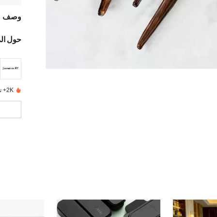
وصف
حول ال
2K+ تم بيعها مؤخرًا