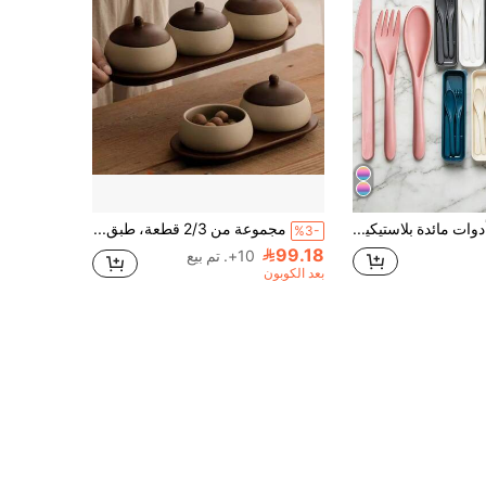
1 طقم/8 أطقم أدوات مائدة بلاستيكية محمولة شوكة ملعقة سكين للتخييم، أدوات مائدة قابلة لإعادة الاستخدام للنزهات والاستخدام اليومي (مع صندوق تخزين)
مجموعة من 2/3 قطعة، طبق خشبي للفاكهة، طبق وجبات خفيفة مع غطاء، طبق حلوى، طبق فاكهة مجففة، وعاء سيراميك خشن، طبق وجبات خفيفة، طقم صينية وجبات خفيفة، وعاء حلوى، طبق مكسرات، وعاء وجبات خفيفة، مناسب لغرفة المعيشة، غرفة الشاي، الاستقبال
%3-
99.18
10+. تم بيع
بعد الكوبون