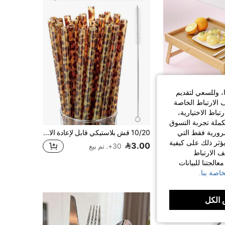
ا، وللسعي لتقديم
 الارتباط الخاصة
اط الاختيارية،
كملة تجربة التسوق
طاولة جانبية قابلة للطي من الخيزران، يمكن استخدامها كصينية لتقديم الإفطار، طاولة لابتوب، صينية تقديم للمطبخ، صينية وجبات خفيفة للأريكة، أو محطة عمل
10/20 قش بلاستيكي قابل لإعادة الاستخدام بطبعة نمر مع فرشاة تنظيف 1/2 قطعة، مناسب لأكواب المياه النسائية، مناسب لحفلات عيد الميلاد
الضرورية فقط التي
ؤثر ذلك على كيفية
ي الخيزران صواني
3.00
30+. تم بيع
ف الارتباط
الجتنا للبيانات
اصة بنا.
الكل