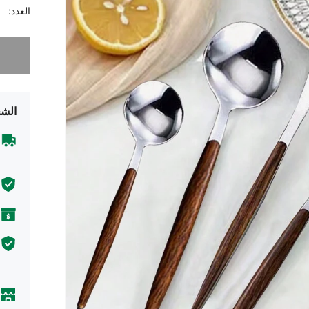
العدد:
عذراً، لقد 
الشح