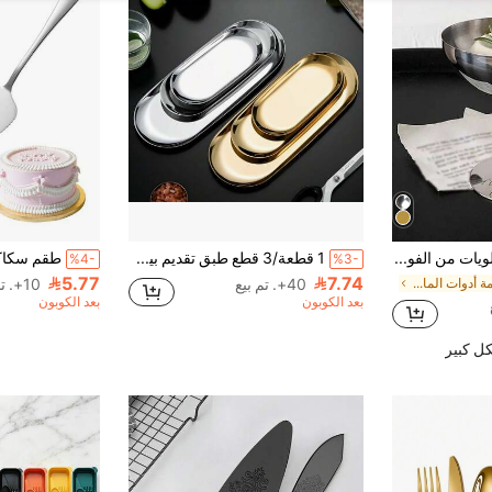
1 قطعة طبق حلويات من الفولاذ المقاوم للصدأ، كوب آيس كريم، كأس، وعاء حلويات من الفولاذ المقاوم للصدأ، وعاء سلطة الفاكهة، وعاء سلطة الفاكهة والبودينج، طبق حامل شمعة لطيف، مناسب ليوم الوطني السعودي/حفلة/مهرجان/احتفال/تجمع عائلي
1 قطعة/3 قطع طبق تقديم بيضاوي من الفولاذ المقاوم للصدأ، بطراز أوروبي، مناسب لتقديم الحلويات والفواكه والسلطات والستيك والشواء، تصميم خالي من الوصلات، عرض أنيق، مثالي للمطاعم والاستخدام المنزلي
%4-
%3-
5.77
7.74
في قائمة أدوات المائدة الصيفية الرائعة السلطانيات
40+. تم بيع
10+. تم بيع
بعد الكوبون
بعد الكوبون
ل كبير