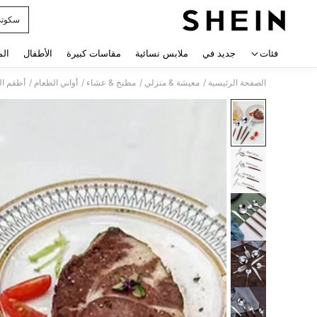
سكوت
 navigate search
فئات
جديد في
ملابس نسائية
مقاسات كبيرة
الأطفال
الم
/
/
/
/
الصفحة الرئيسية
معيشة & منزلي
مطبخ & عشاء
أواني الطعام
أطقم ال