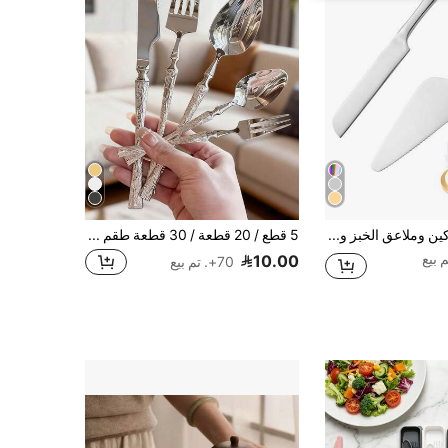
طقم سكاكين وملاعق الخبز والجبن من الفولاذ المقاوم للصدأ، مناسب لتقطيع البيتزا والكيك والفطائر والخبز، مثالي للمطاعم والحفلات والأعياد الميلاد وتقديم الحلويات والكيك وملاعق البيتزا. أدوات المطبخ والأواني المنزلية، لوازم المدرسة، هدايا عيد الميلاد والأعياد
5 قطع / 20 قطعة / 30 قطعة طقم أدوات مائدة من الفولاذ المقاوم للصدأ، سكين وشوكة وملعقة مناسبة للمطبخ والمطعم والزفاف والحفلات والهدايا المناسبة للمناسبات
10.00
70+. تم بيع