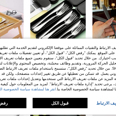
الارتباط والتقنيات المماثلة على موقعنا الإلكتروني لتقديم الخدمة التي تطلبه
لى الموقع. يمكنك "رفض الكل"، "قبول الكل"، أو تعيين تفضيلات ملفات تعريف
ختيارك. من خلال تحديد "قبول الكل"، سنقوم بتعيين جميع ملفات تعريف الارتب
حليل الحركة المرورية، وتقديم وظائف محسّنة، وتخصيص المحتوى والإعلانات لت
1/2/4/6 ملاعق تقديم من الفولاذ المقاوم للصدأ، ملاعق سلطة، ملاعق خلط، ملاعق تقسيم، مناسبة للمنزل والمطعم والفندق والبوفيه وحفلات عيد الميلاد والزفاف والهدايا المناسبة للمناسبات
4 قطع طقم أدوات مائدة محمول من الفولاذ المقاوم للصدأ، يشمل ملعقة وشوكة وسكين، مناسب للنزهات والعمل والتخييم والسفر المدرسي، مع علبة تخزين سوداء، آمن للغسالة
الخاصة بك مع SHEIN. من خلال تحديد "رفض الكل"، ستسمح باستخدام ملفات تعريف الارتباط 
%25-
روني يعمل. قد تتمكن من تعطيلها عن طريق تغيير إعدادات متصفحك، ولكن قد ي
3# الأفضل مبيعا
في صيف مجموعات الطعام
7# الأفضل مبيعا
ف
 المزيد عن ملفات تعريف الارتباط التي نستخدمها وتعديل إعدادات ملفات تعري
11.00
48.75
50+. تم بيع
ل كبير
ك، يرجى تحديد "إدارة ملفات تعريف الارتباط". لمزيد من المعلومات حول كيفية مع
نا لمشاهدة سياسة الخصوصية الخاصة بنا.
انقر هنا لمشاهدة سياسة الخصوصية الخ
يف الارتباط
قبول الكل
رفض 