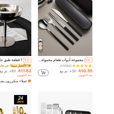
11
مجموعة أدوات طعام محمولة من الفولاذ المقاوم للصدأ 2/3/4 قطع، أدوات طعام قابلة لإعادة الاستخدام للتخييم، تشمل شوكة وملعقة وعيدان وعلبة، مناسبة للطعام الغربي والمطبخ وصندوق الغداء والمكتب والنزهات والطعام اليومي والعيد المجيد، يمكن استخدام مختلف التشكيلات كهدايا عيد الميلاد
%3-
%4-
1# الأفضل مبيعا
(1000+)
11.62
10.55
30+. تم بيع
80+. تم بيع
بعد الكوبون
بعد الكوبون
عملاء متكررون بشك