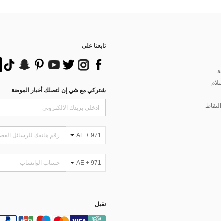
تابعنا على
ة
تلام
شتركي مع شي إن لتصلك أخبار الموضة
لنقاط
AE + 971
AE + 971
نقبل