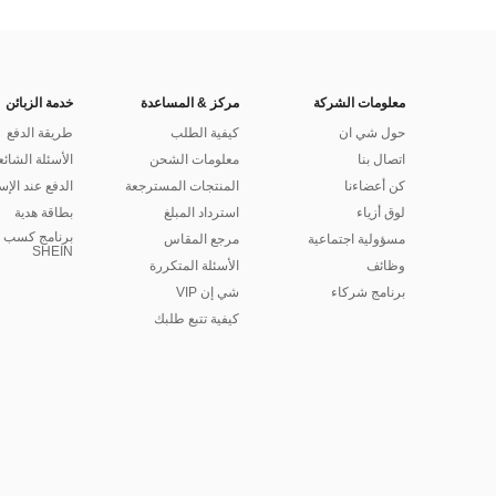
معلومات الشركة
مركز & المساعدة
خدمة الزبائن
حول شي ان
كيفية الطلب
طريقة الدفع
اتصال بنا
معلومات الشحن
الأسئلة الشائع
كن أعضاءنا
المنتجات المسترجعة
الدفع عند الإس
لوق أزياء
استرداد المبلغ
بطاقة هدية
برنامج كسب ا
مسؤولية اجتماعية
مرجع المقاس
SHEIN
وظائف
الأسئلة المتكررة
برنامج شركاء
شي إن VIP
كيفية تتبع طلبك