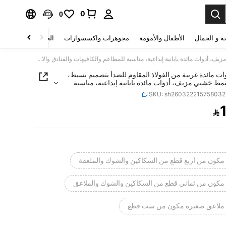
0
0
ة و الجمال
الأطفال والأمومة
مجوهرات واكسسوارات
الحقائب والأمتعة
طقم أدوات مائدة غربية من الفولاذ المقاوم للصدأ بتصميم بسيط، مقبض بنمط خشبي مزيف، أدوات مائدة يابانية إبداعية، مناسبة للمطاعم والكافيهات والفنادق والاستخدام المنزلي
ت مائدة غربية من الفولاذ المقاوم للصدأ بتصميم بسيط،
ط خشبي مزيف، أدوات مائدة يابانية إبداعية، مناسبة
والكافيهات والفنادق والاستخدام المنزلي
SKU: sh26032221575803

PRICE AND AVAILABIL
كون من أربع قطع من السكاكين والشوك والملعقة
كون من ثماني قطع من السكاكين والشوك والملاعق
ملاعق صغيرة مكون من ست قطع