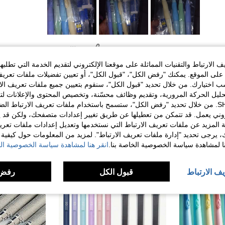
مفيد (1)
الارتباط والتقنيات المماثلة على موقعنا الإلكتروني لتقديم الخدمة التي تطلبه
لى الموقع. يمكنك "رفض الكل"، "قبول الكل"، أو تعيين تفضيلات ملفات تعريف
لمراجعات
ختيارك. من خلال تحديد "قبول الكل"، سنقوم بتعيين جميع ملفات تعريف الارتب
حليل الحركة المرورية، وتقديم وظائف محسّنة، وتخصيص المحتوى والإعلانات لت
الخاصة بك مع SHEIN. من خلال تحديد "رفض الكل"، ستسمح باستخدام ملفات تعريف الارتباط 
روني يعمل. قد تتمكن من تعطيلها عن طريق تغيير إعدادات متصفحك، ولكن قد ي
 المزيد عن ملفات تعريف الارتباط التي نستخدمها وتعديل إعدادات ملفات تعري
ك، يرجى تحديد "إدارة ملفات تعريف الارتباط". لمزيد من المعلومات حول كيفية مع
نا لمشاهدة سياسة الخصوصية الخاصة بنا.
انقر هنا لمشاهدة سياسة الخصوصية الخ
يف الارتباط
قبول الكل
رفض 