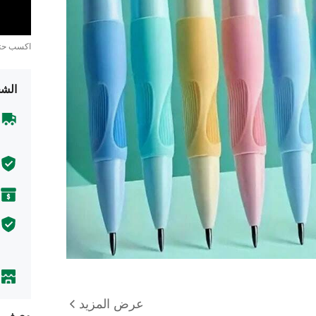
اكسب ح
الشح
عرض المزيد
وصف