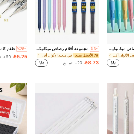
1/2/4 أقلام رصاص ميكانيكية + 8/16/32 قطع من الرصاص البديل + ممحاة، ذاتية الشحذ، قبضة مريحة، رصاص سميك 2.0 ملم، مناسبة للكتابة والرسم، العودة إلى المدرسة
مجموعة أقلام رصاص ميكانيكية 6 قطع، أقلام 0.5 مم و 0.7 مم مع 72 رصاص HB، أدوات كتابة ورسم وتخطيط للمدرسة والمكتب والدراسة، مستلزمات العودة إلى المدرسة، العودة إلى المدرسة.
%25-
%3-
في متعدد الألوان أقلام الرصاص الميكانيكية
7# الأفضل مبيعا
في متعدد الألوان أقلام الرصاص الميكانيكية
5.25
60+. تم بيع
8.73
20+. تم بيع