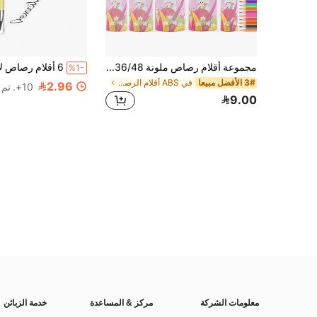
مجموعة أقلام رصاص ملونة 12/18/24/36/48، أقلام خشبية طبيعية سداسية الشكل، أقلام رسم حيوية، مناسبة للرسم والتظليل، هدية عيد ميلاد للطالب والمعلم، مستلزمات إبداعية للعودة إلى المدرسة، أدوات تعليمية، مستلزمات فنية، مستلزمات مكتبية
%1-
3# الأفضل مبيعا
في ABS أقلام الرصاص
2.96
10+. تم بيع
9.00
معلومات الشركة
مركز & المساعدة
خدمة الزبائن