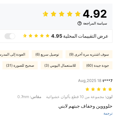
4.92
سياسة المراجعة
عرض التقييمات المحلية
4.95
سوف اشتريه مرة أخرى (9)
توصيل سريع (6)
العودة إلى المدرسة 
جودة جيدة (60)
للاستعمال اليومي (3)
صحيح للصورة (31)
18 Aug,2025
t***7
لون: مجموعة من 10 قطع بألوان عشوائية, مقاس: 0.7mm
لون:
مجموعة من 10 قطع بألوان عشوائية
مقاس:
0.7mm
حلوووين وخفاف جبتهم لابني
ترجمة