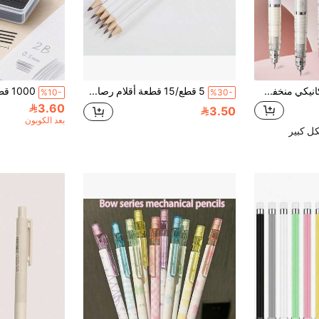
colnk قلم رصاص ميكانيكي منخفض مركز الثقل 0.5 مم، لوازم المدرسة والمكتب للطلاب
5 قطع/15 قطعة أقلام رصاص بيضاء دائرية بسيطة مع ممحاة، مبرية مسبقًا، مناسبة للتعلم والمكتب والممارسة
%10-
%30-
3.60
3.50
بعد الكوبون
ل كبير