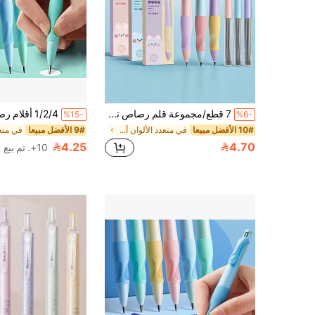
7 قطع/مجموعة قلم رصاص تصحيح تلقائي + 6 رؤوس إعادة تعبئة، 2.0 مم، إعادة تعبئة عادية، مناسب لممارسة الخط وتصحيح الوضعية، قلم رصاص أكثر سمكًا مع مبراة مدمجة، العودة إلى المدرسة
%15-
%6-
10# الأفضل مبيعا
في متعدد الألوان أقلام الرصاص الميكانيكية
9# الأفضل مبيعا
4.25
4.70
10+. تم بيع