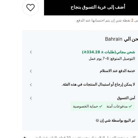
أضف إلى عربة التسوق بنجاح
تى
2
نقطة شي إن يتم احتسابها عند الدفع.
ن الي
Bahrain
شحن مجاني(طلبات ≥ 334.28)
التوصيل المتوقع:
6-7 يوم عمل
خدمة الدفع عند الاستلام
لا يمكن إرجاع أو استبدال المنتجات في هذه الفئة.
أمن التسوق
مدفوعات آمنة
حماية الخصوصية
تم البيع بواسطة شي إن
45
7
4.91
كلوريد متعدد الفينيل,البلاستيك,مجموعة من 10 قطع بألوان عشوائية