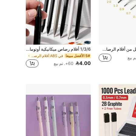
طقم كامل من أقلام الرصاص الميكانيكية بأقطار 0.3/0.5/0.7/0.9/1.3/2.0/3.0 مم قطعة واحدة، أقلام رسم فنية معدنية للمكتب والمدرسة
1/3/6 أقلام رصاص ميكانيكية أوتوماتيكية: ألوان عشوائية، تشمل أقلام 0.5 مم و 0.7 مم - ضرورية للطلاب!، العودة إلى المدرسة
5# الأفضل مبيعا
في ABS أقلام الرصاص
4.00
60+. تم بيع