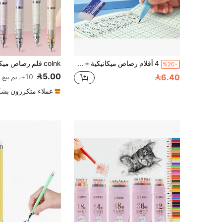
4 أقلام رصاص ميكانيكية + 32 قطعة إعادة تعبئة مع 2 ممحاة، مبراة مدمجة، قلم تصحيح الوضعية، يصحح وضعية القبضة، رصاص سميك 2.0 مم، متين، قلم كتابة لتصحيح الوضعية، مناسب للكتابة والرسم
%20-
5.00
6.40
10+. تم بيع
عملاء متكررون بشك