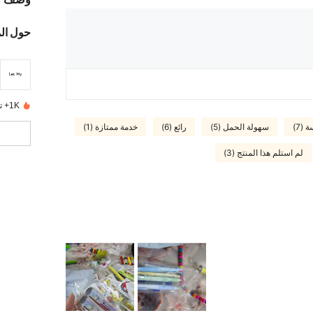
حول ال
1K+ تم بيعها مؤخرًا
(7)
سهولة الحمل (5)
رائع (6)
خدمة ممتازة (1)
لم استلم هذا المنتج (3)