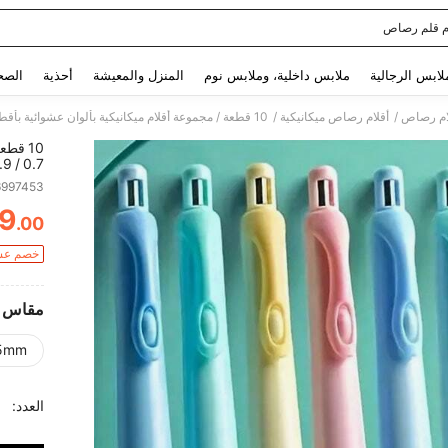
 قلم رصاص
Use up and down arrow keys to البحث الأخير and البحث والعثور. Press Enter to select.
لابس الرجالية
ملابس داخلية، وملابس نوم
المنزل والمعيشة
أحذية
الصح
/
/
ام رصاص
أقلام رصاص ميكانيكية
والرسم 
6997453
9
.00
ITY
خصم عشوائ
مقاس
5mm
العدد: