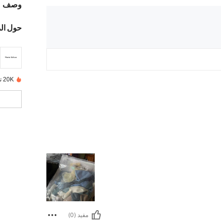
وصف
حول ال
20K تم بيعها مؤخرًا
مفيد (0)