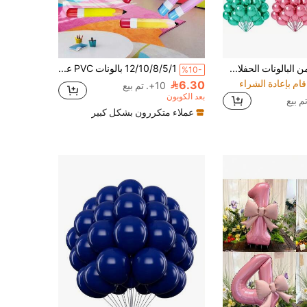
100/50 قطعة من البالونات الحفلات بشريط، بقطر 5 بوصة(12.7 سم) معدنية لامعة، للزينة للزفاف وحفلات عيد الميلاد والذكرى السنوية والتخرج والمناسبات والأعياد وعيد الأم، للاستخدام الداخلي والخارجي، ديكور المنزل والغرف، عيد الميلاد، ألوان الشريط عشوائية، إضاءة البالونات، ضروريات الزفاف، ديكور عيد الميلاد
12/10/8/5/1 بالونات PVC عملاقة بألوان مختلطة على شكل أقلام رصاص (ألوان أقلام عشوائية)، ديكور العودة إلى المدرسة للفصول الدراسية، مناسبة لخلفية الغرفة وإكسسوارات الصور وديكور نافذة عيد الميلاد
%10-
6.30
10+. تم بيع
بعد الكوبون
عملاء متكررون بشكل كبير