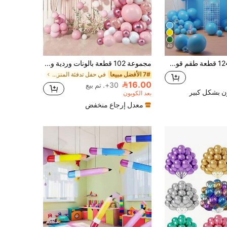
40
124/60/10 قطعة طقم قوس بالونات لاتكس أزرق فاتح مطفي، بالونات هيليوم متعددة الأحجام 5/10/12/18 بوصة، ديكور حورية البحر للزفاف والذكرى السنوية وعيد الميلاد والتخرج وحفلات كشف المولود
مجموعة 102 قطعة بالونات وردية وبيضاء، بالونات ديكور حفلات أعياد الميلاد والزفاف والغرف والجدران، مجموعة قوس البالونات، بالونات رقائق معدنية وترتر
7# الأفضل مبيعا
في حفل تدفئة المنزل بالونات الديكور
16.00
30+. تم بيع
ن بشكل كبير
بعد الكوبون
معدل إرجاع منخفض