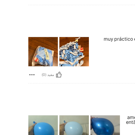
muy práctico 
مفيد (0)
ame
ent