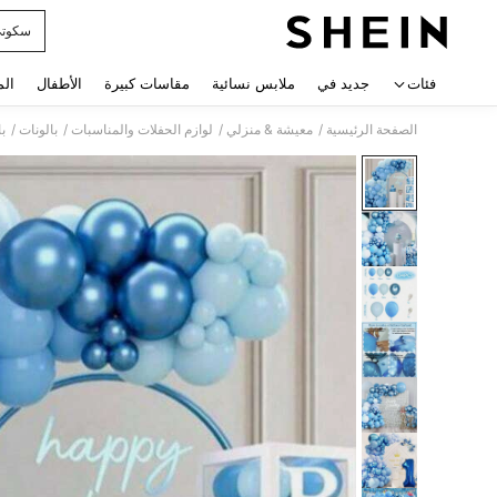
سكوت
 navigate search
فئات
جديد في
ملابس نسائية
مقاسات كبيرة
الأطفال
الم
/
/
/
/
الصفحة الرئيسية
معيشة & منزلي
لوازم الحفلات والمناسبات
بالونات
با