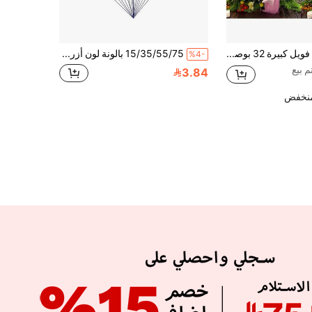
مجموعة بالونات فويل كبيرة 32 بوصة بشكل رقم وفيونكة باللون الوردي، مناسبة لحفلات عيد الميلاد والأحداث الخارجية والذكرى السنوية والأعياد وحفلات رأس السنة الجديدة وديكور الحائط
15/35/55/75 بالونة لون أزرق غامق، مقاس 5/10/12/18 بوصة، طقم بالونات قوس أزرق غامق، مناسب لحفل التخرج، الزفاف، الاجتماعات الرياضية، حفل استقبال المولود الجديد، حفلة عيد الميلاد، حفلة عروس
%4-
3.84
منخفض
APP