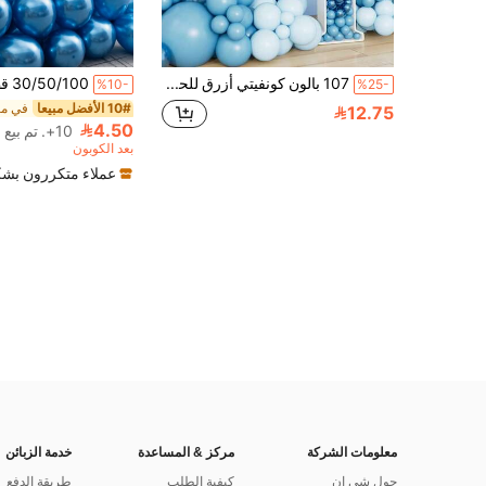
107 بالون كونفيتي أزرق للحفلات، سلاسل خيوط، و2 إكسسوارات بالون، مثالية لتزيين حفلات أعياد الميلاد ذات الطابع الأزرق الفاتح، فعاليات العطلات، خلفيات غرفة الحفلات، ديكورات الزفاف، ديكورات الغرف، بالونات ديكور الجدران، هدايا الحفلات، مجموعات قوس بالونات ديكور الحفلات، بالونات ديكور حفلات الأطفال، موسم العودة إلى المدرسة، وعيد الحب.
%10-
%25-
10# الأفضل مبيعا
12.75
4.50
10+. تم بيع
بعد الكوبون
عملاء متكررون بشك
معلومات الشركة
مركز & المساعدة
خدمة الزبائن
حول شي ان
كيفية الطلب
طريقة الدفع