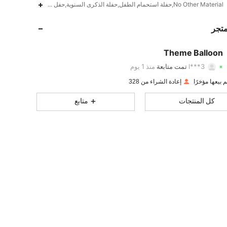
53
246
4.84
No Other Material,حفلة استحمام الطفل,حفلة الذكرى السنوية,حفل تخرج,حفل الزفاف,حفلات مناسبات,حفلة عيد ميلاد,حفلة زفاف,حفل تحديد النوع,أ-1
53
246
4.84
متجر
53
246
4.84
Theme Balloon
l***3
تمت متابعة
منذ 1 يوم
53
246
4.84
تقييم
قطع
متابعون
إعادة الشراء من 328
53
246
4.84
كل المنتجات
متابع
53
246
4.84
53
246
4.84
53
246
4.84
53
246
4.84
53
246
4.84