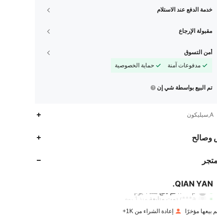
خدمة الدفع عند الاستلام
مقبولة الإرجاع
أمن التسوق
مدفوعات آمنة
حماية الخصوصية
تم البيع بواسطة شي إن
A,سيليكون
 وصالح
631
38
4.82
متجر
631
38
4.82
631
38
4.82
QIAN YAN.
h***p
تم دفع
منذ 1 يوم
r***a
تمت متابعة
منذ 1 يوم
631
38
4.82
إعادة الشراء من 1K+