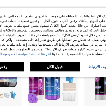
الارتباط والتقنيات المماثلة على موقعنا الإلكتروني لتقديم الخدمة التي تطلبه
لى الموقع. يمكنك "رفض الكل"، "قبول الكل"، أو تعيين تفضيلات ملفات تعريف
ختيارك. من خلال تحديد "قبول الكل"، سنقوم بتعيين جميع ملفات تعريف الارتب
حليل الحركة المرورية، وتقديم وظائف محسّنة، وتخصيص المحتوى والإعلانات لت
الخاصة بك مع SHEIN. من خلال تحديد "رفض الكل"، ستسمح باستخدام ملفات تعريف الارتباط 
روني يعمل. قد تتمكن من تعطيلها عن طريق تغيير إعدادات متصفحك، ولكن قد ي
 المزيد عن ملفات تعريف الارتباط التي نستخدمها وتعديل إعدادات ملفات تعري
ك، يرجى تحديد "إدارة ملفات تعريف الارتباط". لمزيد من المعلومات حول كيفية مع
نا لمشاهدة سياسة الخصوصية الخاصة بنا.
انقر هنا لمشاهدة سياسة الخصوصية الخ
يف الارتباط
قبول الكل
رفض 