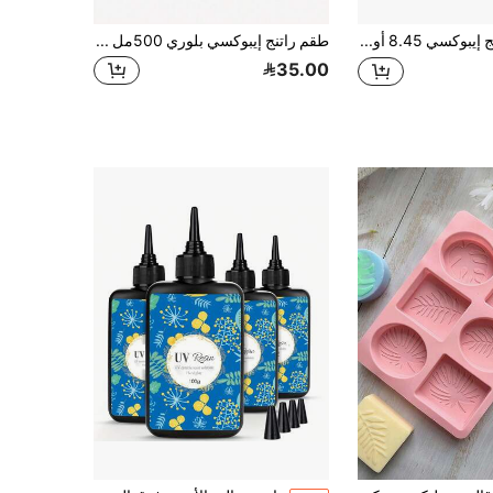
طقم راتنج إيبوكسي 8.45 أونصة/16.9 أوقية - ذاتي التسوية، خالي من الفقاعات، رتق فني مضاد لليلوينج، مناسب للمجوهرات والطاولات والأسطح - نسبة الخلط 1:1، صنع المجوهرات بألوان حيوية & Y رنات متانة
طقم راتنج إيبوكسي بلوري 500مل - طقم راتنج إيبوكسي سطح الطاولة - راتنج إيبوكسي لقوالب الراتنج ، سطح الطاولة ، فن الراتنج ، الحرف اليدوية ، قوالب المجوهرات ، DIY ، أكواب وزينة الخشب. نسبة خلط بسيطة 1:1
35.00