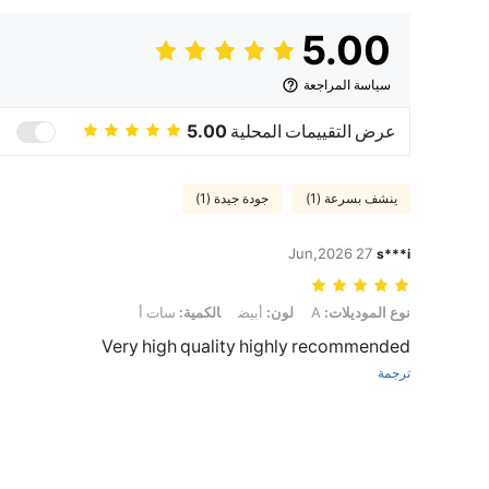
5.00
سياسة المراجعة
عرض التقييمات المحلية
5.00
ينشف بسرعة (1)
جودة جيدة (1)
27 Jun,2026
s***i
نوع الموديلات: A, لون: أبيض, الكمية: سات أ
نوع الموديلات:
A
لون:
أبيض
الكمية:
سات أ
Very high quality highly recommended
ترجمة