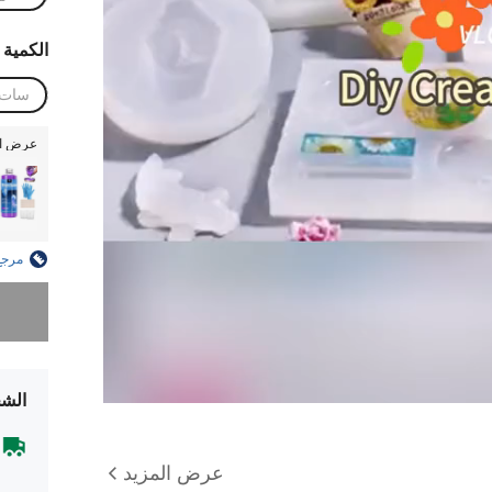
الكمية
سات 
عرض ال
مرجع
عذراً، لقد 
الشح
عرض المزيد