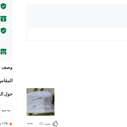
وصف
المقاس
حول ال
مفيد (0)
7K+ تم بيعها مؤخرًا