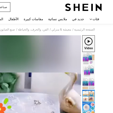
صناع
 navigate search
فئات
جديد في
ملابس نسائية
مقاسات كبيرة
الأطفال
الم
/
/
/
الصفحة الرئيسية
معيشة & منزلي
الفن، والحرف، والخياطة
صنع الصابون
Video