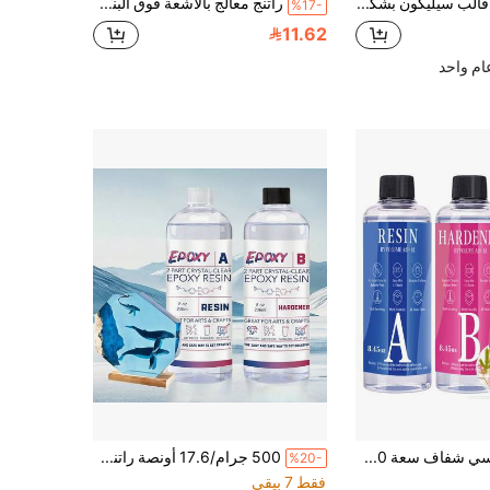
SikeSike قالب سيليكون بشكل أوراق بيضاوية وسلاحف من البامبو، 6 تجاويف، قالب سيليكون بطراز نوردي لصناعة الأعمال اليدوية وديكور المنزل
راتنج معالج بالأشعة فوق البنفسجية صعب 100جم/400جم، مجموعة راتنج حبيبي واضحة بالأشعة فوق البنفسجية وسريعة المعالجة بناء على الطاقة الشمسية لصنع المجوهرات الشفافة
%17-
11.62
م واحد
طقم راتنج إيبوكسي شفاف سعة 250 مل، مناسب لقوالب الراتنج، مجموعة بداية الراتنج الإيبوكسي، تشمل الراتنج والمصلب، راتنج إيبوكسي شفاف بشكل بلوري، لا يصفر، خالي من الفقاعات، سهل التسوية الذاتية، خلط بنسبة 1:1، يمكن استخدامه للصب والطلاء، مناسب لصنع المجوهرات DIY والحرف الفنية الأخرى من الراتنج والإيبوكسي.
500 جرام/17.6 أونصة راتنج إيبوكسي مخصص AB ، نسبة 1:1 - شفاف ، مقاوم للاصفرار ، مقاوم للخدش ، سطح ناعم ، خالي من الفقاعات ، مناسب لمشاريع DIY ، طلاءات الصب ، حفظ الزهور
%20-
فقط 7 بيقي