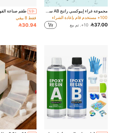
مجموعة غراء إيبوكسي راتنج AB سعة 500 مل/1000 مل، عالي الوضوح، مقاوم للاصفرار، سريع الجفاف، منخفض الانكماش، مناسب للصب والطلاء والفن والحرف اليدوية DIY والمجوهرات وأسطح الطاولات الخشبية، مجموعة إيبوكسي راتنج شفافة كالكريستال
%9-
100+ مستخدم قام بإعادة الشراء
فقط 8 بيقي
37.00
30.94
10+. تم بيع