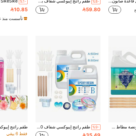
1 كجم/2.2 رطل قاعدة صابون بيضاء/شفافة، مناسبة لصنع الصابون اليدوي، قاعدة صابون نباتي شفاف، قاعدة صابون DIY، صابون خام، مادة صابون حمام لبني DIY
طقم راتنج إيبوكسي شفاف بسعة 16 أونصة (8 أونصة أ + 8 أونصة ب) / 32 أونصة (16 أونصة أ + 16 أونصة ب)، مناسب لسطح الطاولة والصب الفني والمشاريع المجوهرات وأكواب الراتنج DIY والقوالب والأعمال الفنية، سهل الخلط بنسبة 1:1 (8 أونصة أ + 8 أونصة ب)
%1-
%8-
10.85
59.80
تأسست منذ عا
1 كجم/35.2 أونصة مطاط سيليكون سائل أخضر بنسبة خلط 1:1، صنع القوالب DIY، مناسب لصنع الراتنج والشموع والصابون
طقم راتنج إيبوكسي شفاف 500مل/1000مل (17.6 أونصة/35.2 أونصة) - خالي من الفقاعات، لا يصفر، مناسب للطلاء والصب والطاولات وال-DIY والبارات وطاولات الأنهار والفن بالراتنج والخشب عالي اللمعان والمجوهرات ومشاريع DIY - مثالي لعيد الحب والأعمال اليدوية
%9-
فقط 6 بيقي
35.49