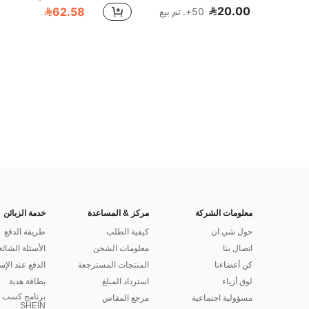
(1000+)
(1000+)
20.00
62.58
50+. تم بيع
400+ مستخدم قام بإعادة الشراء
(1000+)
معلومات الشركة
مركز & المساعدة
خدمة الزبائن
حول شي ان
كيفية الطلب
طريقة الدفع
اتصال بنا
معلومات الشحن
الأسئلة الشائع
كن أعضاءنا
المنتجات المسترجعة
الدفع عند الإس
لوق أزياء
استرداد المبلغ
بطاقة هدية
برنامج كسب ا
مسؤولية اجتماعية
مرجع المقاس
SHEIN