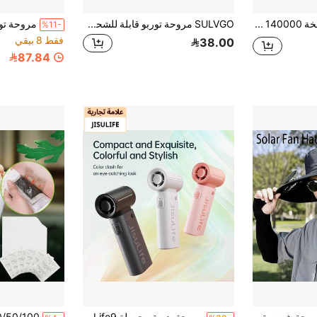
مروحة توربو نافخة 140000 دورة في الدقيقة نافخة هواء قوية، منفاخ هواء كهربائي قابل للتعديل ب- 3 سرعات، محرك بدون فرش
SULVGO مروحة توربو قابلة للشحن 3 في 1: تصميم محمول باليد، بطاريات مدمجة 2 * 2000 مللي أمبير، تقنية تبريد توربو هوائي 199 سرعة للاستخدام في الأماكن الخارجية والسفر
%11-
فقط 8 بيقي
38.00
87.84