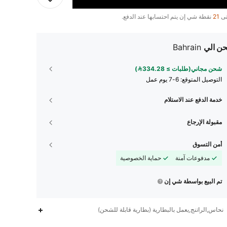
تى
21
نقطة شي إن يتم احتسابها عند الدفع.
ن الي
Bahrain
شحن مجاني(طلبات ≥ 334.28)
التوصيل المتوقع:
6-7 يوم عمل
خدمة الدفع عند الاستلام
مقبولة الإرجاع
أمن التسوق
مدفوعات آمنة
حماية الخصوصية
تم البيع بواسطة شي إن
نحاس,الراتنج,يعمل بالبطارية (بطارية قابلة للشحن)