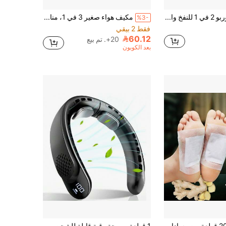
مروحة توربو 2 في 1 للنفخ والشفط، مزيل ثلج محمول قوي، مكنسة سيارة، مروحة توربو متعددة الوظائف وشفاط، تصميم مدمج صغير/فاخر، 9,000,000 دورة في الدقيقة، 130 واط، تشمل 6 محولات، بطاريات ليثيوم مدمجة 2x2200mAh، مروحة كهربائية قابلة للشحن عبر Type-C، أداة تنظيف محمولة مروحة توربو، مروحة توربو مدمجة صغيرة فاخرة مع سرعات متعددة قابلة للتعديل بقوة فائقة، منفضة هواء لاسلكية، منفضة هواء كهربائية، تدفق هواء قوي، مادة ABS، أداة تنظيف الغبار الكهربائية، شحن USB/Type-C، مناسبة للسيارة والمنزل والكمبيوتر ولوحة المفاتيح والسيناريوهات الخارجية
مكيف هواء صغير 3 في 1، مناسب لغرفة النوم، مكيف هواء محمول، مروحة تبريد، مع وضع رذاذ مزدوج وتدفق هواء قوي، خيار تبريد اقتصادي لغرفة المعيشة وغرفة النوم والمكتب والمساحات الأخرى، اختيارات الربيع والصيف، هدايا وصيفات العروس، غرفة، ديكور غرفة النوم، شاطئ، سفر، للرجال، للنساء، عطلة، هدية عيد الأم، ديكور غرفة النوم، حديقة، ديكور المطبخ، صيف، شاطئ، ضروريات السفر، ديكور الغرفة، إسفنجي، تخرج، خارجي، حديقة، ضروريات السفر، ضروريات محمولة، ضروريات الشاطئ، موسم التخرج، حفل التخرج، حفل التخرج، هدية التخرج، هدية التخرج، هدية التخرج، هدية التخرج، تهانينا للخريج، تهانينا للخريج، المتفوق، إنهاء الدراسة، حفل التخرج، ضروريات خارجية، سفر محمول، ضروريات المشي لمسافات طويلة، ضروريات التخييم، أدوات محمولة، ضروريات الصيف، صيف محمول، ضروريات غرفة السكن الجامعي
%3-
فقط 2 بيقي
60.12
20+. تم بيع
بعد الكوبون