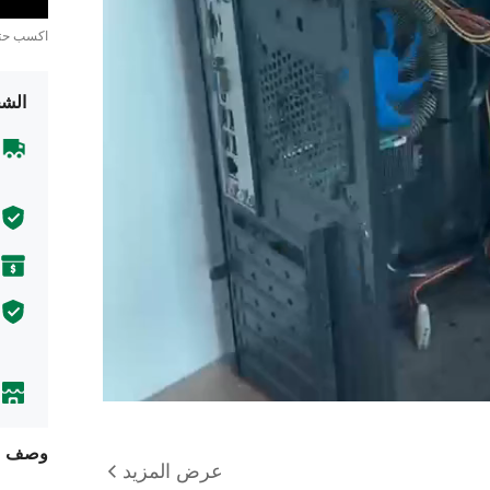
اكسب ح
الشح
وصف
عرض المزيد