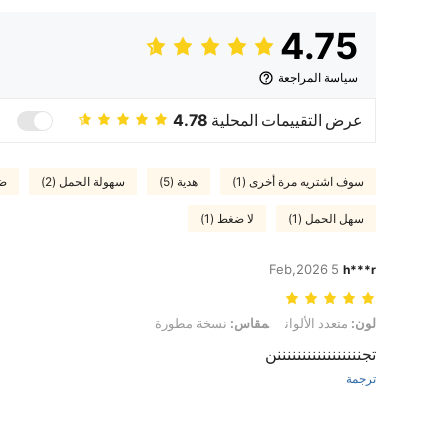
4.75
سياسة المراجعة
عرض التقييمات المحلية
4.78
سوف اشتريه مرة أخرى (1)
هدية (5)
سهولة الحمل (2)
ضي
سهل الحمل (1)
لا ضغط (1)
5 Feb,2026
h***r
لون: متعدد الألوان, مقاس: نسخة مطورة
لون:
متعدد الألوان
مقاس:
نسخة مطورة
تجنننننننننننننننننن
ترجمة