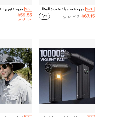
مروحة محمولة متعددة الوظائف، محرك فرشاة عالي السرعة، مبرد محمول يدوي، نافخ تنظيف السيارة، يتضمن 2 بطارية قابلة لإعادة الشحن 3000 مللي أمبير، يأتي مع فوهات مختلفة لاستخدامات متنوعة، تبريد في الصيف، نفخ الثلج في الشتاء، بادئ حريق للتخييم، تجفيف السيارة، مستخدم إزالة الجليد وتنظيف مقاعد السيارة، لوحات المفاتيح الكمبيوتر، فجوات النوافذ، الأرائك والسجاد، مدمج ومحمول، لا غنى عنه للمنزل والسفر!
%5-
%21-
59.55
67.15
10+. تم بيع
بعد الكوبون