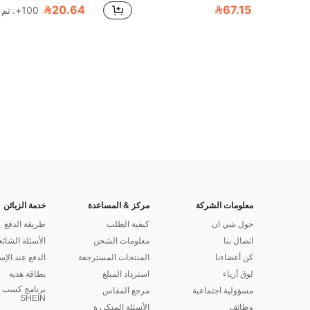
100+ مستخدم قام بإعادة الشراء
100+ مستخدم قام بإعادة الشراء
20.64
67.15
100+. تم بيع
1# الأفضل مبيعا
100+ مستخدم قام بإعادة الشراء
معلومات الشركة
مركز & المساعدة
خدمة الزبائن
حول شي ان
كيفية الطلب
طريقة الدفع
اتصال بنا
معلومات الشحن
الأسئلة الشائع
كن أعضاءنا
المنتجات المسترجعة
الدفع عند الإس
لوق أزياء
استرداد المبلغ
بطاقة هدية
برنامج كسب ا
مسؤولية اجتماعية
مرجع المقاس
SHEIN
وظائف
الأسئلة المتكررة