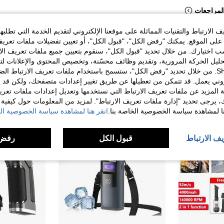
لمراجعات
الارتباط والتقنيات المماثلة على موقعنا الإلكتروني لتقديم الخدمة التي تطلبه
لى الموقع. يمكنك "رفض الكل"، "قبول الكل"، أو تعيين تفضيلات ملفات تعريف
ختيارك. من خلال تحديد "قبول الكل"، سنقوم بتعيين جميع ملفات تعريف الارتب
حليل الحركة المرورية، وتقديم وظائف محسّنة، وتخصيص المحتوى والإعلانات لت
الخاصة بك مع SHEIN. من خلال تحديد "رفض الكل"، ستسمح باستخدام ملفات تعريف الارتباط 
روني يعمل. قد تتمكن من تعطيلها عن طريق تغيير إعدادات متصفحك، ولكن قد ي
 المزيد عن ملفات تعريف الارتباط التي نستخدمها وتعديل إعدادات ملفات تعري
ك، يرجى تحديد "إدارة ملفات تعريف الارتباط". لمزيد من المعلومات حول كيفية مع
نا لمشاهدة سياسة الخصوصية الخاصة بنا.
انقر هنا لمشاهدة سياسة الخصوصية الخ
يف الارتباط
قبول الكل
رفض 