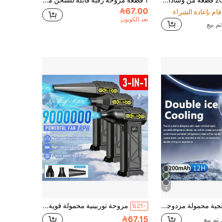
20/50/100 قطعة من وسادات القدم المنظفة عميقًا من الفحم الخيزران، ماصة للرطوبة، تدليك القدم، مساعدة على النوم، استرخاء. هدية عيد الميلاد، دفاية اليد، هدية للرجال، هدية لجوارب عيد الميلاد، دفاية اليد قابلة لإعادة الشحن
1 قطعة مروحة رقبة قابلة للشحن مع شاشة رقمية، مروحة تبريد صيفية خارجية، بطارية 4000mAh، 3 إعدادات سرعة الرياح، للسفر
67.00
بعد الكوبون
4
مروحة ثلجية محمولة مزدوجة مع بطارية 5200mAh - سرعة عالية مع 100 مستوى تعديل للرياح، مناسبة للتخييم في الهواء الطلق والسفر في الصيف، هدية عيد الأم، ديكور غرفة النوم، الحديقة، ديكور المطبخ، الصيف، الشاطئ، ضروريات السفر، ديكور الغرفة، إسفنجي، التخرج، الهواء الطلق، الحديقة، ضروريات السفر، ضروريات محمولة، ضروريات الشاطئ، موسم التخرج، حفل التخرج، حفل التخرج، هدية التخرج، هدية التخرج، هدية التخرج، هدية التخرج، تهانينا للخريج، تهانينا للخريج، المتحدث الرسمي، إنهاء الدراسة، حفل التخرج، ضروريات الهواء الطلق، السفر المحمول، ضروريات المشي لمسافات طويلة، ضروريات التخييم، أدوات محمولة، ضروريات الصيف، الصيف المحمول، ضروري
مروحة توربينية محمولة قوية، USB/نوع-C، بطاريتان ليثيوم 3000 مللي أمبير، تدفق هواء قوي مع ضبط متعدد السرعات، مناسبة للتنظيف (السيارة/الكمبيوتر)، إزالة الثلج، نفخ الأوراق، التبريد، الشواء، نافخ غبار قوي قابل للضبط للفجوات، مروحة قوية عنيفة، مروحة تبريد، نافخ عالي الطاقة، تدفق هواء فعال، ضروري للمنزل والتخييم
%21-
67.15