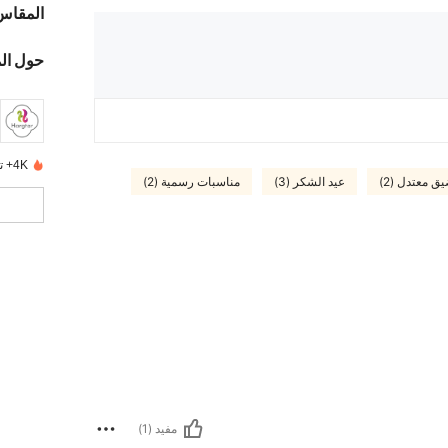
المقاس
حول ال
4K+ تم بيعها مؤخرًا
ق معتدل (2)
عيد الشكر (3)
مناسبات رسمية (2)
مفيد (1)