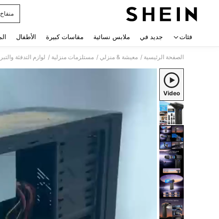
منفاخ 
 navigate search
فئات
جديد في
ملابس نسائية
مقاسات كبيرة
الأطفال
الم
/
/
/
الصفحة الرئيسية
معيشة & منزلي
مستلزمات منزلية
لوازم التدفئة والتبري
Video