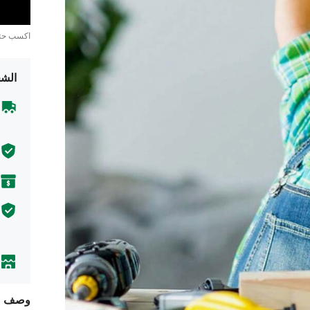
اكسب ح
الشح
وصف