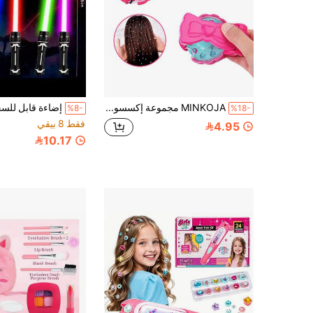
MINKOJA مجموعة إكسسوارات الشعر للحفلات DIY، 1 مجموعة /100 قطعة /120 قطعة /220 قطعة، مصممة بشكل جميل، شكل ساحر. ، هدايا عيد الهالوين أو عيد الميلاد أو . (أي لون ماسة)
%8-
%18-
فقط 8 بيقي
4.95
10.17