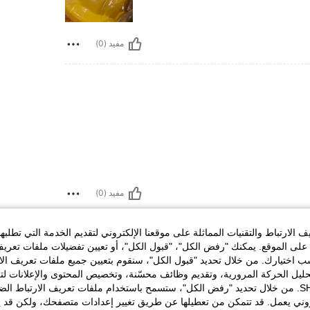
مفيد (0)
مفيد (0)
لمراجعات
الارتباط والتقنيات المماثلة على موقعنا الإلكتروني لتقديم الخدمة التي تطلبه
لى الموقع. يمكنك "رفض الكل"، "قبول الكل"، أو تعيين تفضيلات ملفات تعريف
ختيارك. من خلال تحديد "قبول الكل"، سنقوم بتعيين جميع ملفات تعريف الارتب
حليل الحركة المرورية، وتقديم وظائف محسّنة، وتخصيص المحتوى والإعلانات لت
الخاصة بك مع SHEIN. من خلال تحديد "رفض الكل"، ستسمح باستخدام ملفات تعريف الارتباط 
روني يعمل. قد تتمكن من تعطيلها عن طريق تغيير إعدادات متصفحك، ولكن قد ي