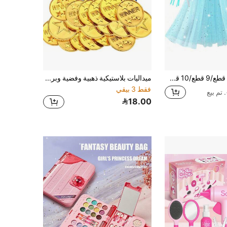
5 قطع/8 قطع/9 قطع/10 قطع/11 قطعة/12 قطعة مجموعة رداء الأميرة، رداء التنكر مع تاج وعصا سحرية ومجوهرات وحقيبة، ملابس تنكرية للبنات الصغيرات، رداء الأميرة هدية عيد الميلاد والكريسماس (أزرق) (بعض الملحقات لها ألوان وأنماط وكميات وأنماط عشوائية)
ميداليات بلاستيكية ذهبية وفضية وبرونزية بكميات 10/30 قطعة للمسابقات الخاصة بالأطفال
فقط 3 بيقي
18.00