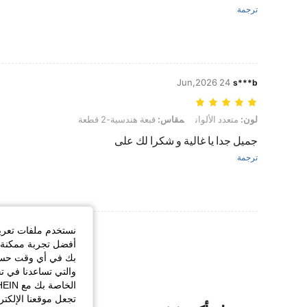
ترجمة
24 Jun,2026
s***b
لون: متعدد الألوان, مقاس: قبعة هندسية-2 قطعة
لون:
متعدد الألوان
مقاس:
قبعة هندسية-2 قطعة
جميل جدا يا غالية و شكرا لك على
ترجمة
عرض المزيد من ا
نستخدم ملفات تعريف 
أفضل تجربة ممكنة ع
بك في أي وقت حسب ا
والتي تساعدنا في ت
تجعل موقعنا الإلكت