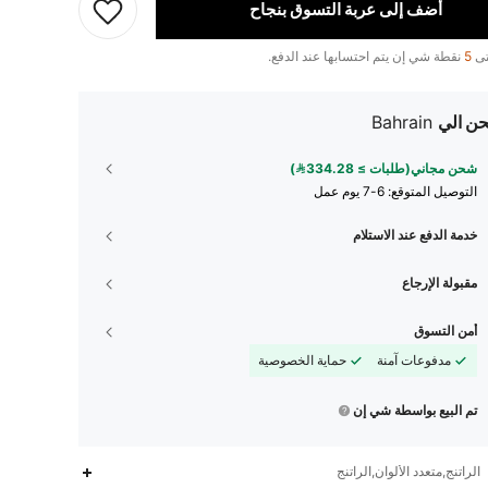
أضف إلى عربة التسوق بنجاح
تى
5
نقطة شي إن يتم احتسابها عند الدفع.
ن الي
Bahrain
شحن مجاني(طلبات ≥ 334.28)
التوصيل المتوقع:
6-7 يوم عمل
خدمة الدفع عند الاستلام
مقبولة الإرجاع
أمن التسوق
مدفوعات آمنة
حماية الخصوصية
تم البيع بواسطة شي إن
9.3K
1.6K
4.81
الراتنج,متعدد الألوان,الراتنج