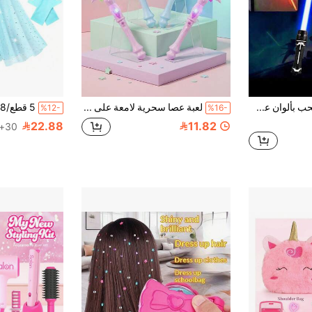
إضاءة قابل للسحب بألوان عشوائية، لعبة تفاعلية للأطفال، هدية للمناسبات والأعياد، لعبة إجهاد مزودة بوظيفتي الوميض والإضاءة (البطاريات غير مشمولة)، ألوان متنوعة
لعبة عصا سحرية لامعة على شكل ندفة ثلجية - لعبة عصا سحرية تفاعلية مضيئة، مناسبة للفتيات - تعمل بالحركة، تأثيرات سحرية - مثالية لحفلات أعياد الميلاد وألعاب الأميرات، ألعاب أطفال، فتيات، فستان (مطاطي قليلاً)، فستان، ألعاب
%12-
%16-
22.88
11.82
30+. تم بيع