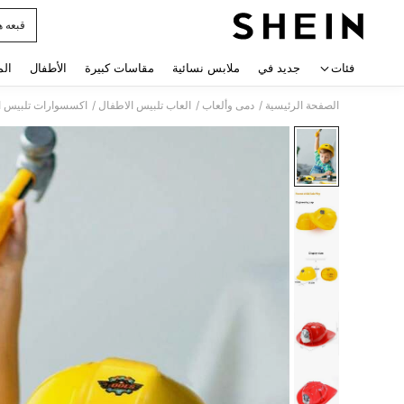
قبعه 
 navigate search
فئات
جديد في
ملابس نسائية
مقاسات كبيرة
الأطفال
الم
/
/
/
الصفحة الرئيسية
دمى وألعاب
العاب تلبيس الاطفال
اكسسوارات تلبيس ا