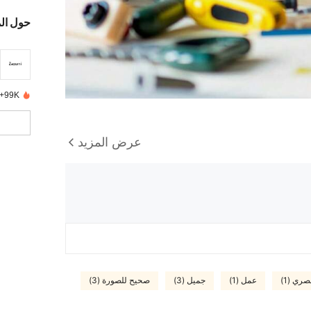
حول ال
99K+ تم بيعها مؤخرًا
عرض المزيد
ري (1)
عمل (1)
جميل (3)
صحيح للصورة (3)