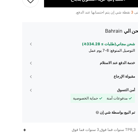
تى
3
نقطة شي إن يتم احتسابها عند الدفع.
ن الي
Bahrain
شحن مجاني(طلبات ≥ 334.28)
التوصيل المتوقع:
6-7 يوم عمل
خدمة الدفع عند الاستلام
مقبولة الإرجاع
أمن التسوق
مدفوعات آمنة
حماية الخصوصية
تم البيع بواسطة شي إن
TPR,3 سنوات فما فوق,3 سنوات فما فوق