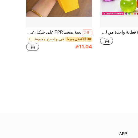
asmodee قطعة واحدة من لعبة الضغط لتخفيف التوتر NeeDoh Schylling على شكل تفاحة، مناسبة للاسترخاء في المكتب/الترفيه المنزلي، بسعر معقول، ممتعة ومثيرة للاهتمام، مناسبة كهدية تخرج، هدية زفاف، لعبة، تعليقة حقيبة، لعبة ناعمة، هدية عيد ميلاد، ديكور الغرفة
لعبة ضغط TPR على شكل عصا زبدة عملاقة 14 سم، لعبة أصابع بطيئة الارتداد لتخفيف التوتر، لعبة ناعمة لتخفيف القلق، لعبة ضغط/لعبة تململ/تخفيف التوتر/لعبة حسية/تفريغ الضغط/رخام/دوامة/صبغة ربط
%8-
9# الأفضل مبيعا
في بوليستر مجموعات حرفية للأزياء للأطفال
11.04
APP