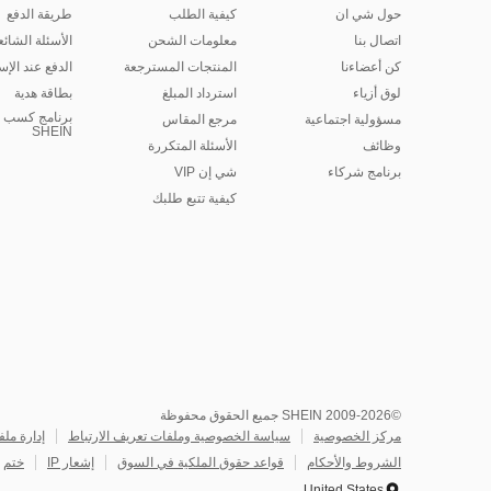
حول شي ان
كيفية الطلب
طريقة الدفع
اتصال بنا
معلومات الشحن
الأسئلة الشائع
كن أعضاءنا
المنتجات المسترجعة
الدفع عند الإس
لوق أزياء
استرداد المبلغ
بطاقة هدية
برنامج كسب ا
مسؤولية اجتماعية
مرجع المقاس
SHEIN
وظائف
الأسئلة المتكررة
برنامج شركاء
شي إن VIP
كيفية تتبع طلبك
©2009-2026 SHEIN جميع الحقوق محفوظة
مركز الخصوصية
سياسة الخصوصية وملفات تعريف الارتباط
إدارة ملف
الشروط والأحكام
قواعد حقوق الملكية في السوق
إشعار IP
ختم
United States