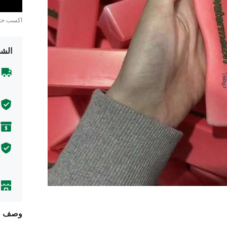
اكسب ح
الشح
وصف