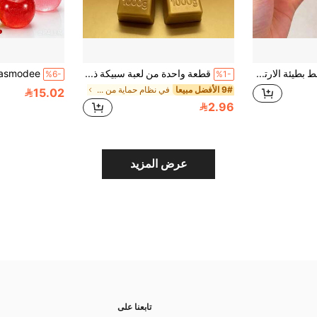
1 قطعة كرة ضغط بطيئة الارتداد بزيت جوز الهند والنعناع بألوان عشوائية، لعبة ضغط لتخفيف التوتر من الخيش بحجم 6 سم مستديرة، مثالية كهدايا للعطلات، هدايا ممتعة ولطيفة، هدايا أعياد الميلاد، هدايا عيد الفصح، هدايا عيد الهالوين، هدايا عيد الميلاد، هدايا الحفلات، سكويشي، ألعاب سكويشي، لعبة سكويشي لتخفيف التوتر، سكويش الزلابية، سكويش مقرمش، سكويش مقرمش، ضغط، ألعاب للبالغين والنساء، سكويش مقرمش، سر
قطعة واحدة من لعبة سبيكة ذهبية واقعية، طوبة ذهبية معدنية بطيئة الارتداد ناعمة الضغط لتخفيف التوتر، لعبة استرخاء يد على شكل سبيكة ذهبية واقعية، زينة مكتبية إبداعية بموضوع الحظ الجيد والثروة وهدية حفلة
%6-
%1-
9# الأفضل مبيعا
في نظام حماية من الصدمات مجموعات حرفية للأزياء للأ
15.02
2.96
عرض المزيد
تابعنا على