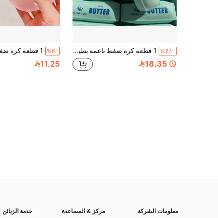
1 قطعة كرة ضغط ناعمة بطيئة الارتداد بألوان أصفر وأخضر ووردي على شكل عصا زبدة، لعبة تخفيف التوتر مرنة وناعمة 4 أونصة، لعبة مملحة، سكويشي، سكويش مقرمش، سكويش زبدة مقرمش، سرية، كرة ضغط، كرة سلاشي، ألعاب سكويشي، لعبة تخفيف التوتر سكويشي، سكويش دمبلينغ، ألعاب للبالغين
%6-
%27-
11.25
18.35
معلومات الشركة
مركز & المساعدة
خدمة الزبائن