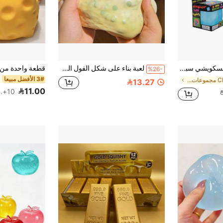
ألعاب شيلينج السكويشي سبلوت سبلاتبلات لتخفيف التوتر، كرة ضغط فائقة النعومة بطيئة الارتداد، لعبة يدوية لتخفيف القلق على مكتب المكتب
لعبة بناء على شكل الفول السوداني، ناعمة ومرنة، مناسبة للضغط والتمديد، تخفيف التوتر، لعبة حسية واقعية للطعام، إسفنجية، إسفنجية مقرمشة، إسفنجية زبدة مقرمشة، سرية، ضغط، كرة ثلجية، ألعاب إسفنجية، لعبة إسفنجية لتخفيف التوتر، إسفنجية الزلابية، ألعاب للنساء البالغات
%26-
3# الأفضل مبيعا
في CPC مجموعات الحرف اليدوية الأخرى للأطفال
13.27
11.00
10+. تم بيع