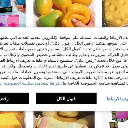
الارتباط والتقنيات المماثلة على موقعنا الإلكتروني لتقديم الخدمة التي تطلبه
لى الموقع. يمكنك "رفض الكل"، "قبول الكل"، أو تعيين تفضيلات ملفات تعريف
في أكثر من 14 عامًا مجموعات الحرف اليدوية للأطفال
ختيارك. من خلال تحديد "قبول الكل"، سنقوم بتعيين جميع ملفات تعريف الارتب
لعبة ضغط لتخفيف التوتر بشكل جبن واقعي بحجم كبير جداً، ارتداد بطيء وناعمة وقابلة للضغط، يمكن تشكيلها إلى كرات توفو إبداعية، كرة ضغط محمولة باليد، هدية ممتعة وغريبة للبالغين، لعبة ضغط مبتكرة للبالغين، مناسبة لهدايا أعياد الميلاد أو العطلات
2 قطعة لعبة ضغط مانجو واقعية، لعبة تخفيف الضغط مرنة بطيئة الارتداد، ديكور فاكهة صغير، هدية لطيفة مناسبة لغرفة النوم وحفلة عيد الميلاد والترفيه الداخلي
%5-
%8-
حليل الحركة المرورية، وتقديم وظائف محسّنة، وتخصيص المحتوى والإعلانات لت
في أكثر من 14 عامًا مجموعات الحرف اليدوية للأطفال
في أكثر من 14 عامًا مجموعات الحرف اليدوية للأطفال
11.40
12.87
الخاصة بك مع SHEIN. من خلال تحديد "رفض الكل"، ستسمح باستخدام ملفات تعريف الارتباط 
في أكثر من 14 عامًا مجموعات الحرف اليدوية للأطفال
روني يعمل. قد تتمكن من تعطيلها عن طريق تغيير إعدادات متصفحك، ولكن قد ي
 المزيد عن ملفات تعريف الارتباط التي نستخدمها وتعديل إعدادات ملفات تعري
ك، يرجى تحديد "إدارة ملفات تعريف الارتباط". لمزيد من المعلومات حول كيفية مع
نا لمشاهدة سياسة الخصوصية الخاصة بنا.
انقر هنا لمشاهدة سياسة الخصوصية الخ
يف الارتباط
قبول الكل
رفض 