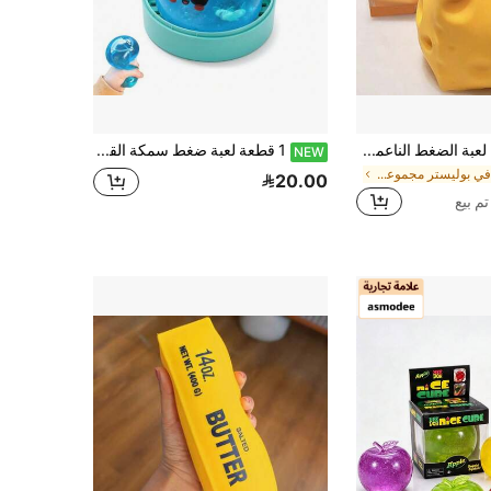
قطعة واحدة من لعبة الضغط الناعمة المربعة على شكل جبن لتخفيف التوتر، لعبة ضغط بطيئة الارتداد، هدية مثالية لعيد الهالوين والكريسماس والأولاد والبنات، مناسبة للألعاب والحفلات، يمكن استخدامها كهدية أو هدية حفلة، هدية تخرج، هدية للصديق/الصديقة، يمكن استخدامها كجائزة فصل دراسي، هدية حفلة للبالغين، هدية عيد ميلاد أو هدية عطلة للأصدقاء
1 قطعة لعبة ضغط سمكة القرش الغامضة، لعبة كعكة القرش الناعمة القابلة للضغط، لعبة ضغط متينة، مناسبة لهدايا الأحفاد في عيد الميلاد والحفلات وأعياد الميلاد والمكافآت المدرسية وعيد الفصح/عيد الميلاد
NEW
في بوليستر مجموعات حرفية للأزياء للأطفال
20.00