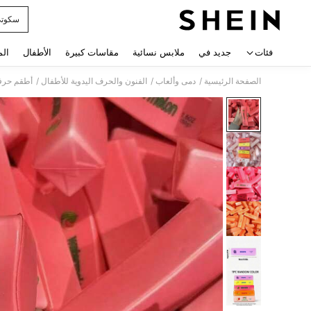
سكوت
 navigate search
فئات
جديد في
ملابس نسائية
مقاسات كبيرة
الأطفال
الم
/
/
/
الصفحة الرئيسية
دمى وألعاب
الفنون والحرف اليدوية للأطفال
أطقم حرفي