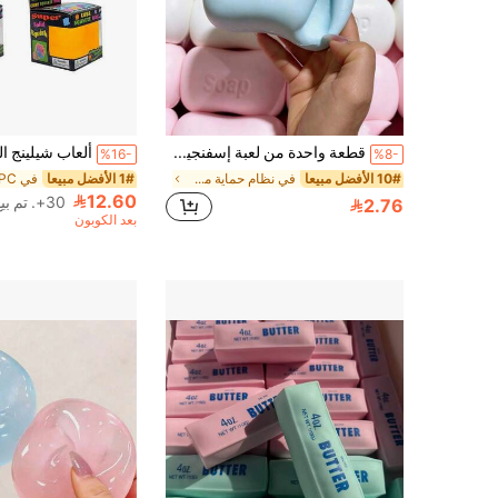
قطعة واحدة من لعبة إسفنجية على شكل صابون لطيفة، لعبة تخفيف الضغط بأصابع اليد ناعمة بطيئة الارتداد، لعبة يد صغيرة بلون ماكرون لتخفيف الضغط، لعبة حسية يومية لطيفة، هدية حفلة للأطفال وتخفيف القلق للمكتب
%16-
%8-
10# الأفضل مبيعا
في نظام حماية من الصدمات مجموعات حرفية للأزياء للأ
1# الأفضل مبيعا
12.60
30+. تم بيع
2.76
بعد الكوبون