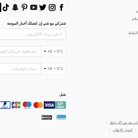
ة
تلام
شتركي مع شي إن لتصلك أخبار الموضة
لنقاط
AE + 971
AE + 971
نقبل
ات تعريف الارتباط
اختيار الإعلان