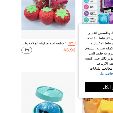
ا، وللسعي لتقديم
 الارتباط الخاصة
اط الاختيارية،
asmodee 16 قطعة ألعاب ضغط جليدية صغيرة، ألعاب تخفيف الضغط ذات ملمس هلامي شفاف ناعم وقابل للتمدد، ألعاب حسية فائقة الصلابة للضغط بدون التصاق مع ارتداد بطيء، مناسبة للمنزل والمكتب وهدايا الحفلات، رائعة للمراهقين والبالغين وجامعي ألعاب الضغط
1 قطعة لعبة فراولة عملاقة واقعية قابلة للضغط، ناعمة بطيئة الارتداد قابلة لإعادة الاستخدام لتخفيف التوتر، ديكور مكتب للبالغين، أسلوب وتغليف عشوائي
%2-
كملة تجربة التسوق
3.92
الضرورية فقط التي
ؤثر ذلك على كيفية
ف الارتباط
الجتنا للبيانات
اصة بنا.
الكل