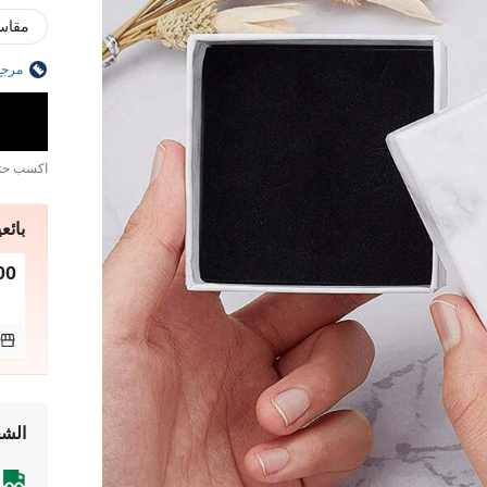
مقاس
مرجع
اكسب ح
بائعي
00
الشح