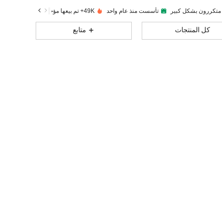
 متكررون بشكل كبير
تأسست منذ عام واحد
49K+ تم بيعها مؤخرًا
6.6K
62
4.94
كل المنتجات
متابع
6.6K
62
4.94
6.6K
62
4.94
6.6K
62
4.94
6.6K
62
4.94
6.6K
62
4.94
6.6K
62
4.94