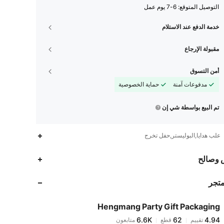
التوصيل المتوقع:
6-7 يوم عمل
خدمة الدفع عند الاستلام
مقبولة الإرجاع
أمن التسوق
مدفوعات آمنة
حماية الخصوصية
تم البيع بواسطة شي إن
علب هدايا,البوليستر,حفل تخرج
6.6K
62
4.94
 وصالح
متجر
6.6K
62
4.94
Hengmang Party Gift Packaging
6.6K
62
4.94
تقييم
قطع
متابعون
z***6
تم دفع
منذ 1 يوم