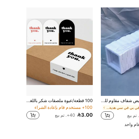
10 قطع أبيض شفاف مقاوم للغبار PE معلق متفاخر صندوق الى مجوهرات , خاتم , قلادة , اقراط تخزين
100 قطعة/عبوة ملصقات شكر باللغة الإنجليزية البسيطة، ختم طائرة وردية للطرود والهدايا والحفلات وزخرفة المخبوزات
100+ مستخدم قام بإعادة الشراء
في بي في سي هدية صناديق التفاف
3.00
40+. تم بيع
م واحد