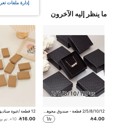
إدارة ملفات تعر
ما ينظر إليه الآخرون
2/5/8/10/12 قطعة - صندوق مجوهرات، صندوق تغليف مجوهرات بنمط الماس، صندوق قلادة فضية، صندوق تخزين الخاتم والأقراط، صندوق صغير بنمط مربعات سوداء
16.00
4.00
10+. تم بيع