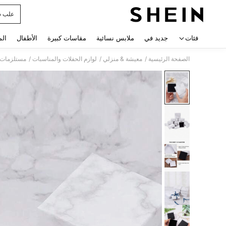
علب س
 navigate search
فئات
جديد في
ملابس نسائية
مقاسات كبيرة
الأطفال
الم
/
/
/
الصفحة الرئيسية
معيشة & منزلي
لوازم الحفلات والمناسبات
مستلزمات ت