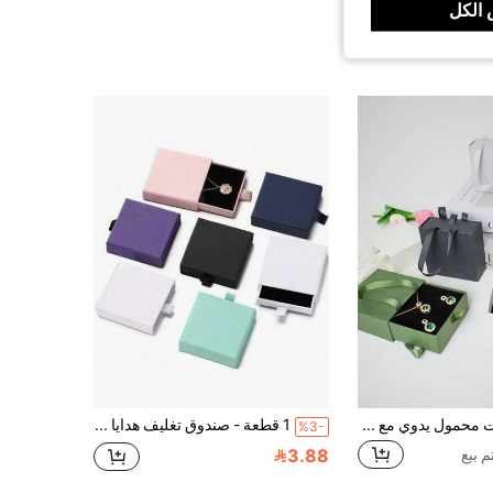
الكل
صندوق مجوهرات محمول يدوي مع درج، علبة هدايا أنيقة، مناسب لتخزين أو عرض القلادة والخاتم والأقراط والعملة التحدي والميدالية والمجوهرات والهدايا الصغيرة والقلادة والسوار والخاتم والعملة والدبوس، مثالي للأعياد والحفلات والزفاف والهدايا اليومية والعطلات وعيد الحب وعيد الأم والهدايا للأزواج
1 قطعة - صندوق تغليف هدايا المجوهرات بنمط الدرج، مناسب لتخزين الخواتم والأقراط والقلادات والسلاسل وعناصر المجوهرات الصغيرة الأخرى.
%3-
3.88