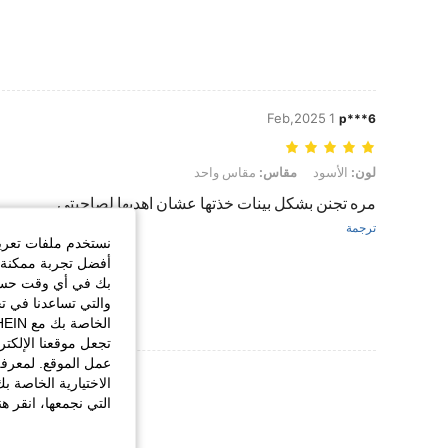
1 Feb,2025
6***p
لون: الأسود, مقاس: مقاس واحد
لون:
الأسود
مقاس:
مقاس واحد
مره تجنن بشكل بينات خذتها عشان اهديها لصاحبتي
ترجمة
نستخدم ملفات تعريف 
أفضل تجربة ممكنة ع
بك في أي وقت حسب ا
والتي تساعدنا في ت
تجعل موقعنا الإلكت
عمل الموقع. لمعرفة
عرض المزيد من ا
الاختيارية الخاصة ب
التي نجمعها، انقر ه