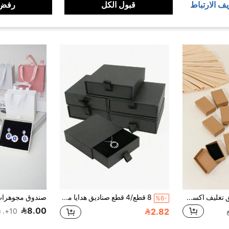
يف الارتباط
قبول الكل
رفض 
12 قطعة /عبوة صناديق تغليف اكسسوارات مجوهرات أنيقة وبسيطة (لأقراط الأذن والخواتم والقلائد) ، مناسبة لتغليف هدايا المناسبات والأعياد مثل عيد الحب
8 قطع/4 قطع صناديق هدايا مجوهرات سوداء - مع غطاء، صندوق هدايا مفاجأة، صندوق تخزين قلادة/خاتم/أقراط من الكرتون القوي، صندوق تخزين مجوهرات فاخر، مثالي لمتجر المجوهرات/البوتيك، مثالي لهدايا عيد الميلاد/الزفاف/الذكرى السنوية/رأس السنة/عيد الحب، تغليف بالجملة للعرض والتخزين، ديكور المنزل، السلع المنزلية، ضروريات المنزل، هدية للنساء، هدية للرجال، هدية للأم، هدية للأب، هدية للجد، هدية للجدة
%6-
8.00
2.82
10+. تم بيع