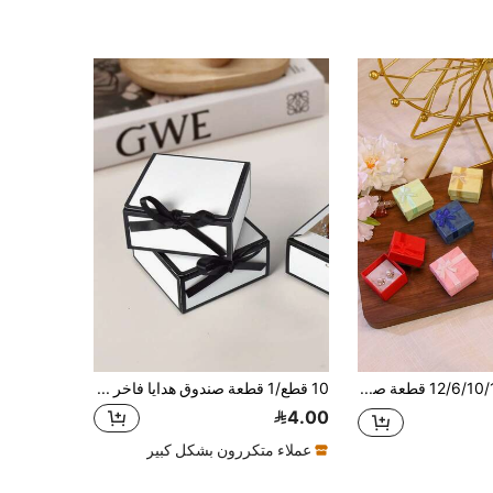
12/6/10/12/24/48 قطعة صندوق هدايا مجوهرات أنيق بأبعاد 4 * 4 سم / 1.57 * 1.57 بوصة، مع حجرات لتخزين القلائد والأكياس الصغيرة والأقراط والخواتم، مناسب للأعياد والذكرى السنوية وعيد الأم وغيرها، تغليف مثالي لأعمال المجوهرات
10 قطع/1 قطعة صندوق هدايا فاخر بتباين أبيض وأسود، صندوق تغليف مجوهرات بفيونكة شريط ساتان أسود، صندوق هدايا قابل للطي، تصميم فارغ للنص DIY (موضوع الزفاف أو التبريكات)، مناسب لتغليف المجوهرات، تخزين عينات التجميل، تغليف الأساور والخواتم، هدايا الزفاف، حفلات عيد الميلاد، عيد الحب، هدايا الأزواج الجدد، تغليف العناصر الصغيرة الأنيقة لإظهار الأناقة والاهتمام
4.00
عملاء متكررون بشكل كبير