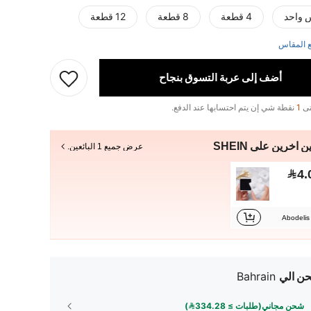
 واحد
4 قطعة
8 قطعة
12 قطعة
 المقاس
أضف إلى عربة التسوق بنجاح
تى
1
نقطة شي إن يتم احتسابها عند الدفع.
ن آخرين على SHEIN
عرض جميع 1 البائعين.
4.
Abodelis
ن الي
Bahrain
شحن مجاني(طلبات ≥ 334.28)