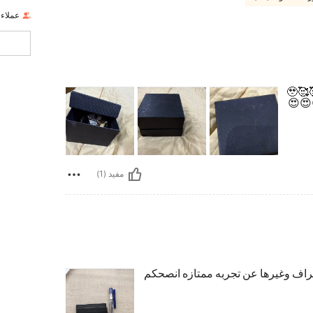
عملاء
جميل جدا مناسبة مره 💕💕💕💕💕💕🥰🥰🥰🥰🥰🥰🥰🥰🥰🥰🥹
🥹🥹🥹🥹
مفيد (1)
اف وغيرها عن تجربه ممتازه انصحكم