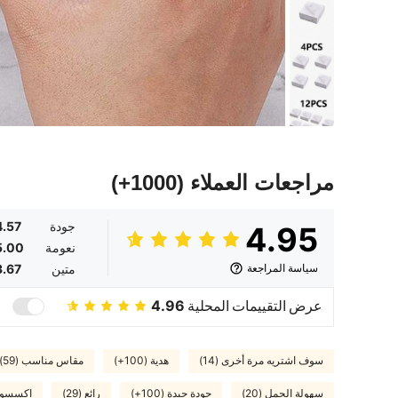
مراجعات العملاء
(1000+)
جودة
4.57
4.95
نعومة
5.00
سياسة المراجعة
متين
3.67
عرض التقييمات المحلية
4.96
سوف اشتريه مرة أخرى (14)
هدية (100+)
مقاس مناسب (59)
سهولة الحمل (20)
جودة جيدة (100+)
رائع (29)
اكسسورات