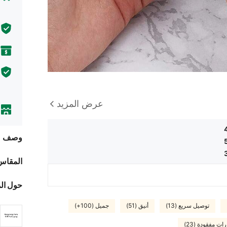
عرض المزيد
وصف
المقاس
حول ال
توصيل سريع (13)
أنيق (51)
جميل (100+)
 مفقودة (23)