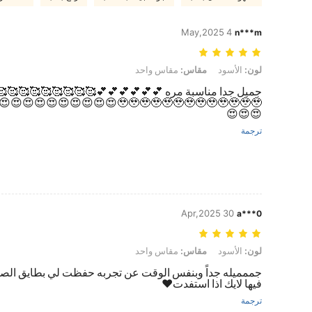
4 May,2025
n***m
لون: الأسود, مقاس: مقاس واحد
لون:
الأسود
مقاس:
مقاس واحد
🥹🥹🥹🥹🥹🥹🥹🥹🥹😍😍😍😍😍😍😍😍😍😍😍😍
😍😍😍
ترجمة
30 Apr,2025
a***0
لون: الأسود, مقاس: مقاس واحد
لون:
الأسود
مقاس:
مقاس واحد
جممميله جداً وبنفس الوقت عن تجربه حفظت لي بطايق الصر
فيها لايك اذا استفدت❤
ترجمة