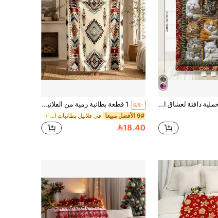
بطانية مخملية دافئة لعشاق القطط - مثالية للنوم على الأريكة والراحة في المكتب وديكور عيد الميلاد، هدية مناسبة لجميع المواسم للصديقة والشريك والعائلة
1 قطعة بطانية رمية من الفلانيل بطبعة هندسية بوهيمية وريش، بطانية ديكورية لغرفة المعيشة، B&B، الأريكة، القيلولة
%8-
9# الأفضل مبيعا
في فلانيل بطانيات الأريكة، بطانيات الرمي، وبطانيات
18.40