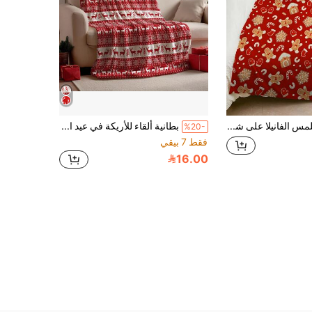
بطانية ملمس الفانيلا على شكل شخص بسكويت عيد الميلاد، قطعة واحدة، بطانية دافئة مريحة لجميع المواسم ، هدية بطانية مربعة ديكور منزلي خريفي، للسرير والكرسي والسيارة والأريكة الداخلية
بطانية ألقاء للأريكة في عيد الميلاد، بطانية فلانيل ناعمة ودافئة مزينة بالرنة وبلورات الثلج لأجواء عيد الميلاد، مناسبة لديكور كوخ الشتاء (رنة حمراء)
%20-
فقط 7 بيقي
16.00