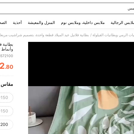
مس
Use up and down arrow keys to البحث الأخير and البحث والعثور. Press Enter to select.
لابس الرجالية
ملابس داخلية، وملابس نوم
المنزل والمعيشة
أحذية
الصح
/
يات الرمي وبطانيات القيلولة
بطانية ف
وأنماط ث
والسيارة
6572100
محبوكة 
2
.80
ITY
مقاس
*150)
*150)
*200)