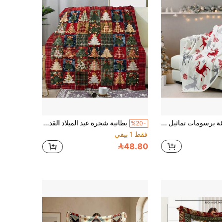
بطانية ناعمة دافئة برسومات تماثيل الأيائل بمناسبة عيد الميلاد، بطانية للسرير أو الكنبة أو المكتب أو السفر متعددة الاستخدامات، هدية مناسبة لجميع المناسبات
بطانية شجرة عيد الميلاد القديمة من قطع الكتان - لينة وناعمة من الفلانيل مع تصميم شجرة العطلات - رائعة للأريكة والسرير والسيارة والمكتب والتخييم والسفر - خفيفة الوزن، دافئة طوال الموسم هدية، متعددة الألوان
%20-
فقط 1 بيقي
48.80