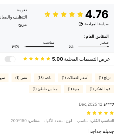
نعومة
4.76
التنظيف والصيان
سياسة المراجعة
مريح
المقاس العام:
صغير
مناسب
94%
5%
عرض التقييمات المحلية
5.00
تزلج (1)
أطقم العطلات (1)
ناعم (18)
تنس (1)
سهل 
عيد الشكر (1)
هدية (1)
مقاس خاطئ (1)
12 Dec,2025
a***7
التناسب الكلي: مناسب, لون: متعدد الألوان, مقاس: 150*200
التناسب الكلي:
مناسب
لون:
متعدد الألوان
مقاس:
150*200
جميله جداجدا