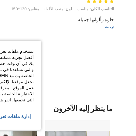
التناسب الكلي: مناسب, لون: متعدد الألوان, مقاس: 130*150
التناسب الكلي:
مناسب
لون:
متعدد الألوان
مقاس:
130*150
حلوه وألوانها جميله
ترجمة
نستخدم ملفات تعريف 
أفضل تجربة ممكنة ع
بك في أي وقت حسب ا
والتي تساعدنا في ت
عرض المزيد من ا
تجعل موقعنا الإلكت
عمل الموقع. لمعرفة
الاختيارية الخاصة ب
التي نجمعها، انقر ه
ما ينظر إليه الآخرون
إدارة ملفات تعر