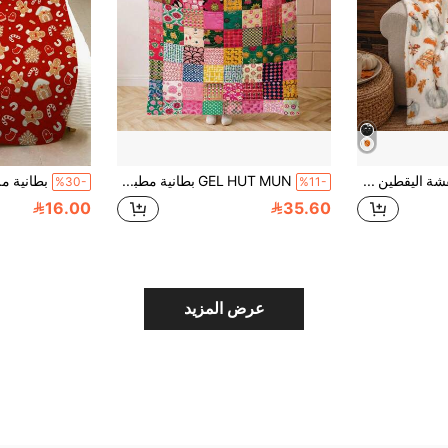
بطانية فلانيل بنقشة اليقطين والقهوة وأوراق القيقب باللون الأبيض الكريمي، بطانية رمية بأسلوب الشفاء للخريف والشتاء، بطانية ديكور أريكة مريحة للعطلات
GEL HUT MUN بطانية مطبوعة مرقعة مريحة - ناعمة ، خفيفة الوزن ، دافئة ، مناسبة للأريكة والسرير والمكتب والتخييم | راحة طوال العام | بطانية بوزن 200-250 جرام ، بطانية ملقاة ، بطانية خريفية ، بطانية من الفليس. يمكن إهداء هذه البطانية الملقاة كهدية عيد ميلاد أو هدية عيد الميلاد أو هدية أخرى. إنها مناسبة لديكور السرير والأريكة وغرفة المعيشة والنوم ، وسهلة الحمل.
%30-
%11-
16.00
35.60
عرض المزيد