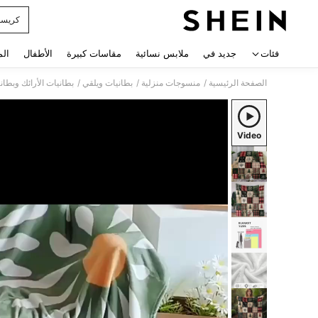
كريس
 navigate search
فئات
جديد في
ملابس نسائية
مقاسات كبيرة
الأطفال
الم
/
/
/
الصفحة الرئيسية
منسوجات منزلية
بطانيات ويلقي
بطانيات الأرائك وبطان
Video