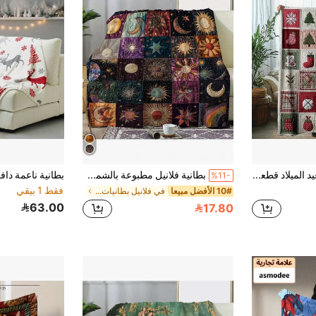
بطانية فلانيل عيد الميلاد قطعة واحدة - لينة، خليط بوليستر بيج فاتح، راحة على مدار السنة، مثالية للسفر أو المكتب أو الاسترخاء على الأريكة، طباعة ذات موضوع عيد الميلاد مع تصميمات الثلوج وأشجار عيد الميلاد والمزيد، بطانية مكتبية | طراز معاصر | خليط بوليستر، عيد الميلاد
بطانية فلانيل مطبوعة بالشمس والقمر بطراز قديم - بطانية فلانيل ناعمة باللون الأزرق والأبيض مع طباعة رقمية، قابلة للغسل في الغسالة، مثالية للسفر والأريكة والسرير والمكتب وديكور المنزل - هدية عيد ميلاد ومناسبات مثالية للأولاد والبنات والكبار
%11-
فقط 1 بيقي
10# الأفضل مبيعا
في فلانيل بطانيات الأريكة، بطانيات الرمي، وبطانيات
63.00
17.80