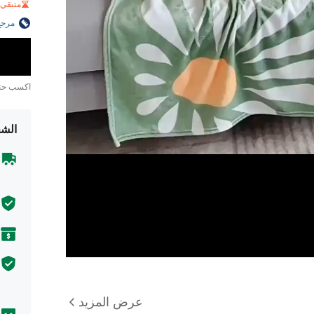
متبقي 1 فقط
مرجع
اكسب ح
الشح
عرض المزيد