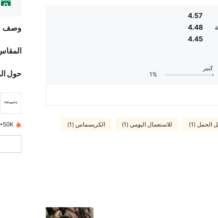
4.57
ة
4.48
وصف
4.45
المقاس
كبير
حول ال
1%
الحمل (1)
للاستعمال اليومي (1)
الكريسماس (1)
50K+ تم بيعها مؤخرًا