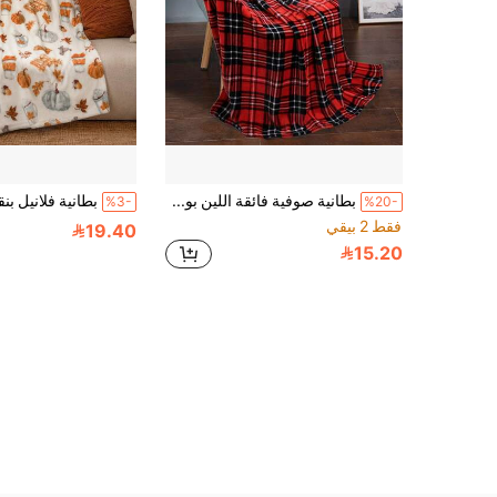
بطانية صوفية فائقة اللين بوزن 270 جرام/م2 - مقاومة للتجعد، متينة، دافئة، مناسبة لجميع الفصول - رائعة للسرير والأريكة والكنبة والتخييم في الهواء الطلق - ألوان متنوعة، 50 * 60 بوصة
%3-
%20-
فقط 2 بيقي
19.40
15.20