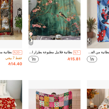
4
asmodee هذه بطانية من الفلانيل بموضوع أنمي مع تأثير بصري حيوي وجذاب، تجمع بين الوظائف الزخرفية والعملية. يمكن استخدامها كهدية، بطانية رمية، بطانية تكييف هواء، بطانية أريكة، والمزيد - تجمع بين العملية والقيمة التذكارية.
بطانية فلانيل مطبوعة بطراز الأزهار والطيور الياباني القديم - ناعمة ودافئة، مناسبة لجميع المواسم، للأريكة والسرير والسيارة والتخييم والمكتب - هدية ديكور منزلي مريحة
%20-
%7-
فقط 7 بيقي
15.81
14.40