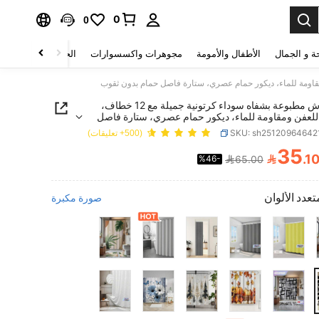
0
0
ة و الجمال
الأطفال والأمومة
مجوهرات واكسسوارات
الحقائب والأمتعة
ستارة دش مطبوعة بشفاه سوداء كرتونية جميلة مع 12 خطاف،
للعفن ومقاومة للماء، ديكور حمام عصري، ستارة فاصل
ون ثقوب
SKU: sh25120964642
(500+ تعليقات)
35

.1
%46-
65.00
PRICE AND AVAILABIL
تعدد الألوان
صورة مكبرة