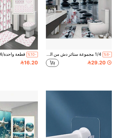
1/4 مجموعة ستائر دش من البوليستر - مطبوعة بزهور الكرز الوردية والأحجار الكريمة السوداء ديكور الحمام، تشمل خطافات بدون ثقب، تصميم حمام حديث بطراز زين، ستائر بنمط طبيعي، مجموعة ديكور حمام فاخرة
%10-
%6-
16.20
29.20