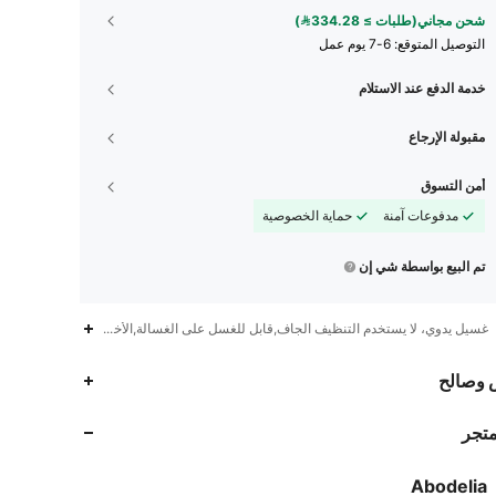
شحن مجاني(طلبات ≥ 334.28)
التوصيل المتوقع:
6-7 يوم عمل
خدمة الدفع عند الاستلام
مقبولة الإرجاع
أمن التسوق
مدفوعات آمنة
حماية الخصوصية
تم البيع بواسطة شي إن
غسيل يدوي، لا يستخدم التنظيف الجاف,قابل للغسل على الغسالة,الأخرى,درجة حرارة الغسيل أقل من 60
59K
9.2K
4.88
 وصالح
متجر
59K
9.2K
4.88
Abodelia