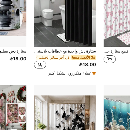
قطعة واحدة/4 قطع ستارة حمام وردية جميلة بشكل فيونكة، طقم ستارة حمام عصرية وأنيقة، يشمل ستارة حمام مقاومة للماء، بساط غير انزلاقي، غطاء مقعد المرحاض، بساط حمام و12 خطاف بلاستيكي، قابلة للغسيل في الغسالة، نسيج بوليستر مقاوم للماء منسوج بطريقة جاكارد
ستارة دش واحدة مع خطافات بلاستيكية، مصنوعة من مادة بوليستر مقاومة للماء والعفن، قابلة للغسل في الغسالة، ستارة فاصلة للحمام، ديكور حمام، سهلة التركيب، إكسسوار حمام أساسي لموسم الخريف والعودة إلى المدرسة
3# الأفضل مبيعا
في آخر ستائر الحمام وملحقاتها
18.00
18.00
عملاء متكررون بشكل كبير