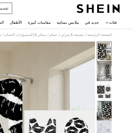
تقسيم
 navigate search
فئات
جديد في
ملابس نسائية
مقاسات كبيرة
الأطفال
الم
/
/
/
/
الصفحة الرئيسية
معيشة & منزلي
حمام
ستائر & إكسسوارات الحمام
س