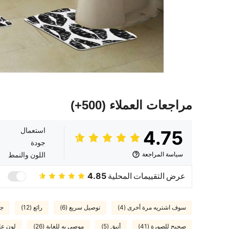
مراجعات العملاء
(500+)
استعمال
4.75
جودة
سياسة المراجعة
اللون والنمط
عرض التقييمات المحلية
4.85
سوف اشتريه مرة أخرى (4)
توصيل سريع (6)
رائع (12)
جو
صحيح للصورة (41)
أنيق (5)
موصى به للغاية (26)
لون عاد