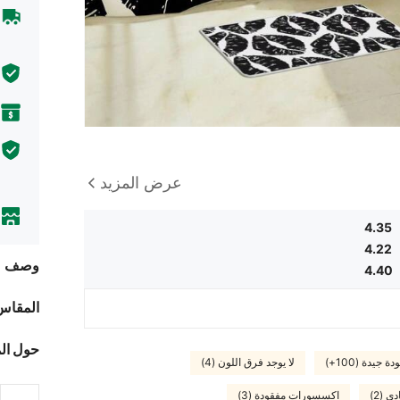
عرض المزيد
4.35
4.22
وصف
4.40
المقاس
حول ال
دة جيدة (100+)
لا يوجد فرق اللون (4)
ي (2)
اكسسورات مفقودة (3)