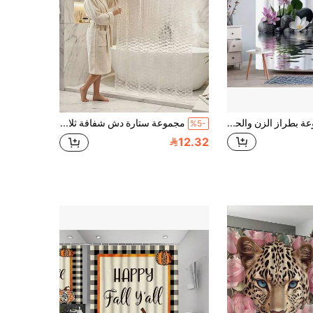
ستارة دش مطبوعة بطراز الزن والحبر الحجري، ديكور ستارة دش راقية وأنيقة، ديكور المنزل، ديكور الحمام، اكسسوارات الحمام، هدية
مجموعة ستارة دش شفافة ثلاثية الأبعاد بتصميم مكعبات مائية سميكة ومقاومة للماء، مستطيلة بأسلوب فاخر بسيط INS مع حلقات معدنية مقاومة للصدأ، ناعمة وسميكة، مقاومة للحرارة المنخفضة، مضادة للعفن، سهلة التنظيف، حماية الخصوصية الشفافة، فصل الجاف والرطب لحمام الدش، مناسبة للمنزل والفندق وB&B والشقق المستأجرة، لجميع الفصول، نسيج خلية نحل ثلاثي الأبعاد، مضاد للتسرب، مانع للماء، تركيب بدون ثقب مع خطافات مطابقة، ستارة دش من قماش مقاوم للماء، حاجز غرفة الدش، بدون رائحة، حاجز الحمام
%5-
12.32