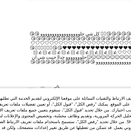
حلووووووو جداا حبيت شي ان شكرا👍🏻👍🏻👍🏻👍🏻☺
😘😘😘😘😘😘😘😘😘😘😘😘😘😘😘😘😘.😘😘
😘😘😘😘😘😘😘😘😘😘😘😘😘😘😘🤍🤍🤍🤍🤍
🤍🤍🤍🤍🤍🤍🤍🤍 ❤️❤️❤️❤️❤️❤️❤️❤️❤️❤️❤️❤️❤️❤️
😘❤️❤️❤️❤️😘😘 🤍🤍🤍🤍🤍🤍🤍🤍🤍🤍🤍🤍🤍
👍🏻👍🏻👍🏻👍🏻👍🏻👍🏻👍🏻👍🏻👍🏻👍🏻😊
شكرا👍🏻👍🏻👍🏻👍🏻☺️ 😘😘😘😘😘😘😘😘👍🏻 ك
مفيد (0)
يف الارتباط والتقنيات المماثلة على موقعنا الإلكتروني لتقديم الخدمة التي تط
عرض المز
 على الموقع. يمكنك "رفض الكل"، "قبول الكل"، أو تعيين تفضيلات ملفات تعر
سب اختيارك. من خلال تحديد "قبول الكل"، سنقوم بتعيين جميع ملفات تعريف ال
تحليل الحركة المرورية، وتقديم وظائف محسّنة، وتخصيص المحتوى والإعلانات ل
N. من خلال تحديد "رفض الكل"، ستسمح باستخدام ملفات تعريف الارتباط الضرورية فقط التي
تروني يعمل. قد تتمكن من تعطيلها عن طريق تغيير إعدادات متصفحك، ولكن قد 