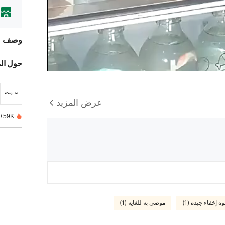
وصف
حول ال
عرض المزيد
59K+ تم بيعها مؤخرًا
ة إخفاء جيدة (1)
موصى به للغاية (1)