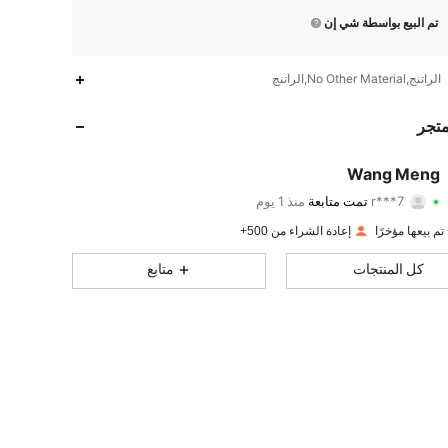
تم البيع بواسطة شي إن
178
45
4.49
الراتنج,No Other Material,الراتنج
178
45
4.49
متجر
178
45
4.49
Wang Meng
r***7
تمت متابعة
منذ 1 يوم
178
45
4.49
تقييم
قطع
متابعون
إعادة الشراء من 500+
178
45
4.49
كل المنتجات
متابع
178
45
4.49
178
45
4.49
178
45
4.49
178
45
4.49