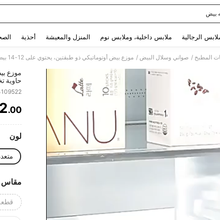
 بيض
Use up and down arrow keys to البحث الأخير and البحث والعثور. Press Enter to select.
لابس الرجالية
ملابس داخلية، وملابس نوم
المنزل والمعيشة
أحذية
الصح
/
/
ت المطبخ
صواني وسلال البيض
حاوية ت
في الثلا
4109522
2
.00
ITY
لون
متعدد
مقاس
قطعة 