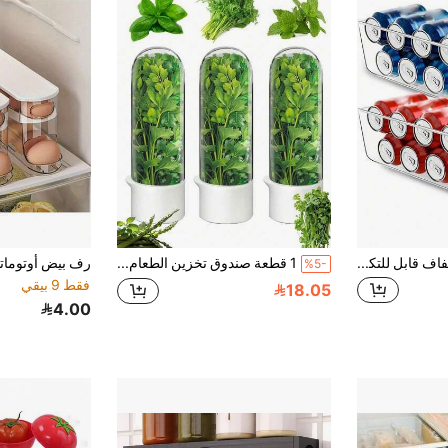
1 قطعة منظم علب شفاف قابل للتكديس - موفر للمساحة، مناسب لتخزين المؤن والثلاجة، وصول سهل للمشروبات الغازية والحساء والأطعمة المعلبة، ضروري لتخزين المطبخ
1 قطعة صندوق تخزين الطعام الشفاف، زجاجة حفظ الخضروات الطازجة، زجاجة حفظ الأدوية العشبية، زجاجة تخزين الأعشاب، أدوات المطبخ المنزلية
%5-
فقط 9 بيقي
18.05
4.00