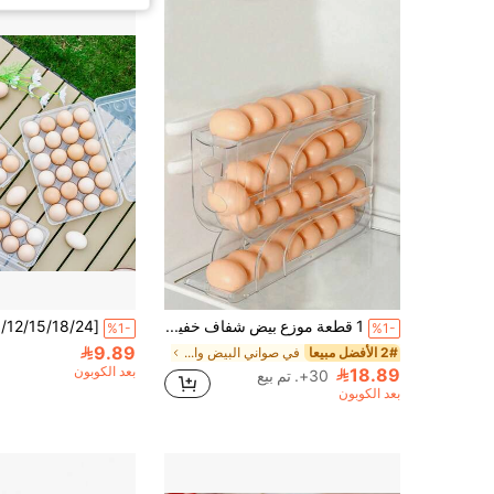
1 قطعة موزع بيض شفاف خفيف الوزن ب- 3/4 طبقات منزلقة، رف بيض آلي الدوران مضاد للكسر، مناسب للثلاجة والسطح، سهل التنظيف، قابل للغسل، معدات إمداد غذائي صناعية، رف تخزين جانبي للثلاجة موفر للمساحة، لتنظيم المطبخ
%1-
%1-
9.89
2# الأفضل مبيعا
في صواني البيض والسلال
بعد الكوبون
18.89
30+. تم بيع
بعد الكوبون