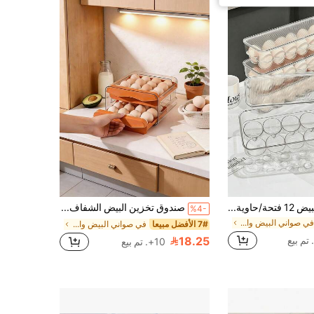
صندوق تخزين البيض 12 فتحة/حاوية الطعام، حامل البيض ذو الفتحتين التلقائي، قابل للتكديس مع غطاء، مناسب للمطبخ المنزلي، رف البيض البلاستيكي
صندوق تخزين البيض الشفاف ذو الطبقتين وال- 32 خلية، صينية بيض قابلة للتكديس للاستخدام المنزلي
%4-
في صواني البيض والسلال
7# الأفضل مبيعا
في صواني البيض والسلال
18.25
10+. تم بيع