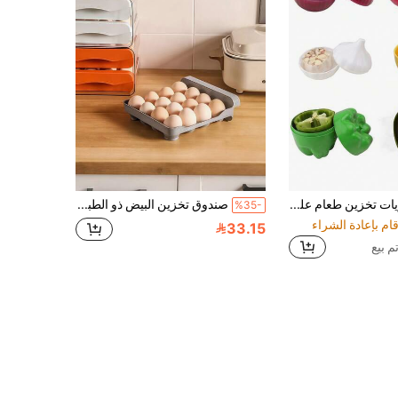
1/3/6 حاويات تخزين طعام على شكل فاكهة وخضروات - أفوكادو، ليمون، بصل، طماطم، ثوم، فلفل أحمر، صناديق حفظ الأطعمة متعددة الوظائف، مناسبة لتخزين الثلاجة والتخييم والطهي والتحضير
صندوق تخزين البيض ذو الطبقتين للثلاجة - مانع للتسرب، متعدد الوظائف، مقاوم للصدمات، مقاوم للكسر - مثالي لتخزين وتنظيم البيض - قابل للغسل - أداة مطبخ منزلية، مناسب لعيد الفصح، صينية تخزين البيض
%35-
33.15