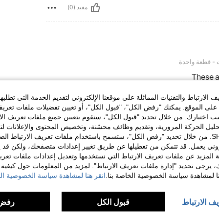
مفيد (0)
واحدة
 - قطعة واحدة
These a
الارتباط والتقنيات المماثلة على موقعنا الإلكتروني لتقديم الخدمة التي تطلبه
لى الموقع. يمكنك "رفض الكل"، "قبول الكل"، أو تعيين تفضيلات ملفات تعريف
مفيد (0)
ختيارك. من خلال تحديد "قبول الكل"، سنقوم بتعيين جميع ملفات تعريف الارتب
حليل الحركة المرورية، وتقديم وظائف محسّنة، وتخصيص المحتوى والإعلانات لت
الخاصة بك مع SHEIN. من خلال تحديد "رفض الكل"، ستسمح باستخدام ملفات تعريف الارتباط 
لمراجعات
روني يعمل. قد تتمكن من تعطيلها عن طريق تغيير إعدادات متصفحك، ولكن قد ي
 المزيد عن ملفات تعريف الارتباط التي نستخدمها وتعديل إعدادات ملفات تعري
ك، يرجى تحديد "إدارة ملفات تعريف الارتباط". لمزيد من المعلومات حول كيفية مع
نا لمشاهدة سياسة الخصوصية الخاصة بنا.
انقر هنا لمشاهدة سياسة الخصوصية الخ
يف الارتباط
قبول الكل
رفض 