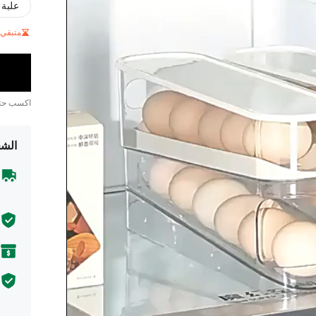
علبة 
متبقي 5 فقط
اكسب ح
الشح