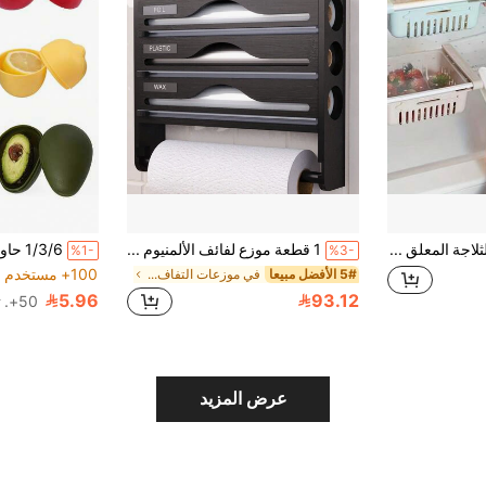
صندوق تخزين الثلاجة المعلق القابل للتوسيع، صندوق تخزين الفاكهة والخضروات والبيض، منظم رف الثلاجة
1 قطعة موزع لفائف الألمنيوم من الخيزران، حامل ألمنيوم ذو 3 طبقات مع رف لمناشف الورق، منظم لفائف الألمنيوم والغلاف البلاستيكي، مناسب للمطبخ - موسم العودة إلى المدرسة
%1-
%3-
100+ مستخدم قام بإعادة الشراء
5# الأفضل مبيعا
في موزعات التفاف البلاستيك
5.96
93.12
50+. تم بيع
عرض المزيد