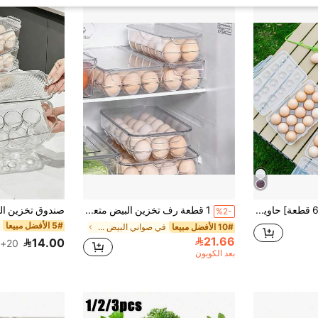
[6/12/15/18/24 قطعة] حاوية تخزين البيض الخارجية | منظم البيض متعدد الطبقات القابل للتكديس | فاصل عميق مضاد للكسر ومضاد للاصطدام | مادة معززة مع تصميم قفل آمن | مناسب للتخييم والثلاجة والخزانة | الحياة الصحية تبدأ بالبيض | أداة تخزين أساسية لثلاجة المطبخ (شفاف)
1 قطعة رف تخزين البيض متعدد الأحجام من البلاستيك البولي إيثيلين، 24/21/14/12 فتحة شفافة لمنظم البيض في الثلاجة، حاوية بيض قابلة للتكديس، مناسبة للمخزن والثلاجة والمطبخ
%2-
5# الأفضل مبيعا
10# الأفضل مبيعا
في صواني البيض والسلال
21.66
14.00
20+. تم بيع
بعد الكوبون