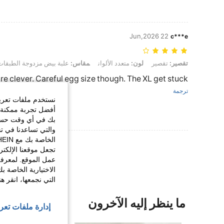
22 Jun,2026
c***e
تقصير: تقصير, لون: متعدد الألوان, مقاس: علبة بيض مزدوجة الطبقات - قطعة 
تقصير:
تقصير
لون:
متعدد الألوان
مقاس:
علبة بيض مزدوجة الطبقات
re clever. Careful egg size though. The XL get stuck
ترجمة
نستخدم ملفات تعريف 
أفضل تجربة ممكنة ع
بك في أي وقت حسب ا
والتي تساعدنا في ت
عرض المزيد من ا
تجعل موقعنا الإلكت
عمل الموقع. لمعرفة
الاختيارية الخاصة ب
التي نجمعها، انقر ه
ما ينظر إليه الآخرون
إدارة ملفات تعر