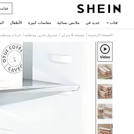
فقاسه
 navigate search
فئات
جديد في
ملابس نسائية
مقاسات كبيرة
الأطفال
الم
/
/
/
الصفحة الرئيسية
معيشة & منزلي
صندوق تخزين ومنظمة
خزنات ومنظما
Video