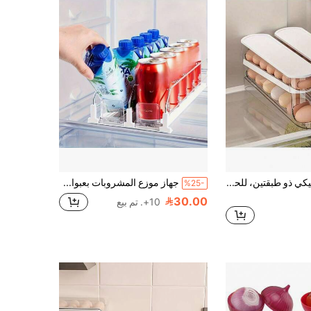
رف بيض أوتوماتيكي ذو طبقتين، للحفاظ على طراوة البيض، حاوية انزلاقية تستوعب 12-14 بيضة - تصميم مفصلي، مصنوع من البلاستيك، لا يلامس الطعام - منظم الثلاجة، طبق بيض للمطبخ، لوازم العطلات
جهاز موزع المشروبات بعبوات 2 قطعة مع رف مزدوج الطبقات وكبسات تثبيت، منظم علب وزجاجات الثلاجة، تخزين المطبخ، تنظيم الخزانة، تخزين المكتب
%25-
30.00
10+. تم بيع