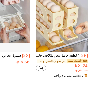
1 قطعة حامل بيض للثلاجة، حامل رف بيض تلقائي الدوران، موزع بيض موفر للمساحة تلقائي الدوران، سعة كبيرة 30 بيضة، صندوق تخزين بيض قابل للتكديس، تصميم منزلق، حاوية الحفاظ على الطزاجة، ملحقات موزع بيض للباب الجانبي، للثلاجة والمطبخ والخزانة
%2-
%1-
6# الأفضل مبيعا
في صواني البيض والسلال
15.68
21.74
بعد الكوبون
تأسست منذ عام واحد