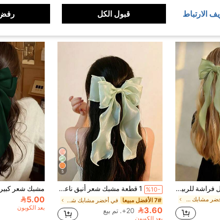
يف الارتباط
قبول الكل
رفض 
5
مشبك شعر أنيق بشكل فراشة للربيع، مشبك شعر فاخر للتسريحة المرفوعة أو نصف المرفوعة
1 قطعة مشبك شعر أنيق ناعم جزئي بشكل فراشة كبيرة ذات شريط موجي أخضر فاتح، إكسسوار رأس مناسب للربيع والصيف والعطلات والسفر
%10-
5.00
في أخضر مشابك شعر
7# الأفضل مبيعا
في أخضر مشابك شعر
بعد الكوبون
3.60
20+. تم بيع
بعد الكوبون