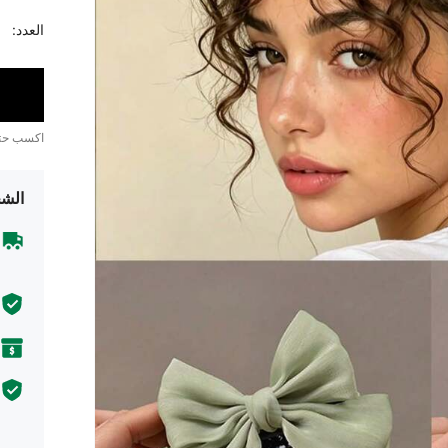
العدد:
اكسب ح
الشح