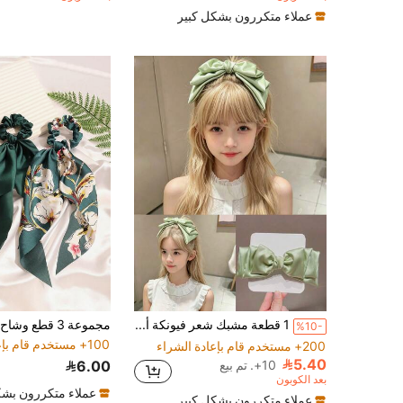
500+ مستخدم قام بإعادة الشراء
عملاء متكررون بشكل كبير
1 قطعة مشبك شعر فيونكة أخضر للفتيات المراهقات، مشبك شعر من قماش ساتان ناعم غير قابل للانزلاق، عصابة رأس أنيقة، إكسسوار شعر يومي للمدرسة والحفلات وأعياد الميلاد والعطلات والاستخدام العادي
%10-
100+ مستخدم قام بإعادة الشراء
200+ مستخدم قام بإعادة الشراء
5.40
10+. تم بيع
6.00
بعد الكوبون
عملاء متكررون بشك
عملاء متكررون بشكل كبير