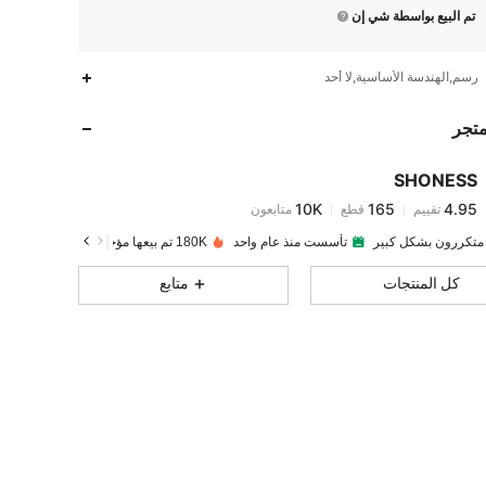
تم البيع بواسطة شي إن
10K
165
4.95
رسم,الهندسة الأساسية,لا أحد
متجر
10K
165
4.95
SHONESS
10K
165
4.95
تقييم
قطع
متابعون
y***1
تم دفع
قبل 14 ساعة
 متكررون بشكل كبير
تأسست منذ عام واحد
180K تم بيعها مؤخرًا
10K
165
4.95
كل المنتجات
متابع
10K
165
4.95
10K
165
4.95
10K
165
4.95