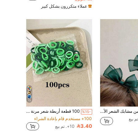
700+ مستخدم قام بإعادة الشراء
عملاء متكررون بشكل كبير
13
قطعتان من مشابك الشعر الأنيقة المزينة بالشريط الشبكي، مشابك شعر جانبية جميلة، مشابك شريط رقيقة للبنات
100 قطعة أربطة شعر مرنة ملونة من النايلون للفتيات، شريط رأس صغير لحامل الذيل للمراهقات، إكسسوارات شعر للمراهقات
%15-
100+ مستخدم قام بإعادة الشراء
3.40
10+. تم بيع