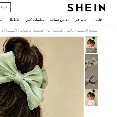
فيونك
 navigate search
فئات
جديد في
ملابس نسائية
مقاسات كبيرة
الأطفال
الم
/
/
/
الصفحة الرئيسية
ملابس واكسسوارات
اكسسوارات نسائية
إكسسوارات ش