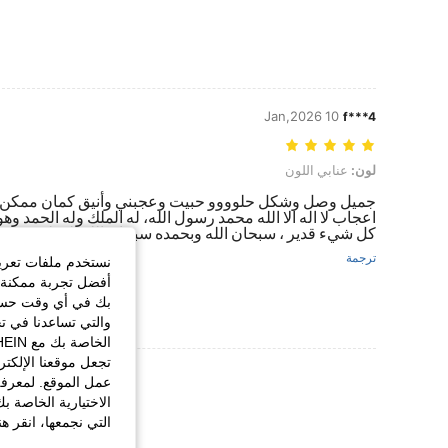
10 Jan,2026
f***4
لون: عنابي اللون
لون:
عنابي اللون
جميل وصل وشكل حلوووو حبيت وعجبني وأنيق كمان ممكن
اعجاب لا اله الا الله محمد رسول الله، له الملك وله الحمد وه
كل شيء قدير ، سبحان الله وبحمده سبحان الله العظيم
ترجمة
نستخدم ملفات تعريف 
أفضل تجربة ممكنة ع
بك في أي وقت حسب ا
والتي تساعدنا في ت
تجعل موقعنا الإلكت
عرض المزيد من ا
عمل الموقع. لمعرفة
الاختيارية الخاصة ب
التي نجمعها، انقر ه