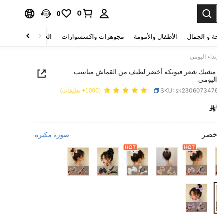
0
0
ة و الجمال
الأطفال والأمومة
مجوهرات واكسسوارات
الحقائب والأمتعة
 مشبك شعر فيونكة أخضر لطيف من القماش مناسب
 اليومي
SKU: sk230607347
(1000+ تعليقات)

PRICE AND AVAILABIL
خضر
صورة مكبرة