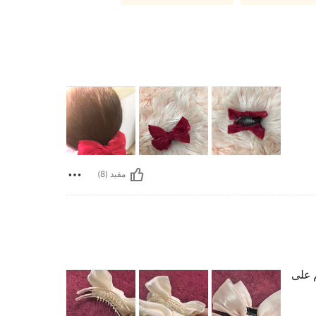
مفيد (8)
م على