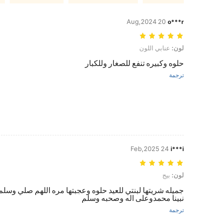
20 Aug,2024
o***r
لون: عنابي اللون
لون:
عنابي اللون
حلوه وكبيره تنفع للصغار وللكبار
ترجمة
24 Feb,2025
i***i
لون: بيج
لون:
بيج
جميله شريتها لبنتي للعيد حلوه وعجبتها مره اللهم صلي وسل
نبينا محمدوعلى اله وصحبه وسلم
ترجمة