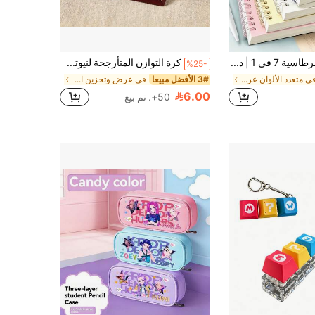
مجموعة قرطاسية 7 في 1 | دفتر ملاحظات حلزوني بغلاف صلب A5، قلم حبر جاف 0.5 مم مع عبوات إعادة تعبئة، كتابة سلسة وصفحات قابلة للفصل، لوازم مدرسية ومكتبية، قرطاسية للطلاب، الكتابة اليومية، تدوين الملاحظات، (1 دفتر + 2 قلم + 4 عبوات إعادة تعبئة)
كرة التوازن المتأرجحة لنيوتن، قاعدة سوداء للكرة المتأرجحة، ملحق تعليمي للفيزياء الممتع، طقم تخفيف القلق، لعبة مكتبية لتخفيف التوتر، ديكور المنزل والمكتب - هدية عيد ميلاد، عيد الميلاد، حفلة
%25-
في متعدد الألوان عرض وتخزين المقتنيات
3# الأفضل مبيعا
في عرض وتخزين المقتنيات
6.00
50+. تم بيع