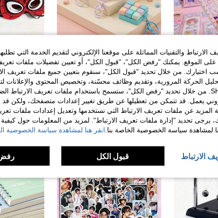
الارتباط والتقنيات المماثلة على موقعنا الإلكتروني لتقديم الخدمة التي تطلبه
KPop Demon Hunters مسطرة قابلة للطي بتصميم الرمال المتحركة من K-Popdemonhunters، أداة قياس متعددة الوظائف لتخفيف التوتر، قرطاسية محمولة للتعلم والرسم، ديكور مكتب لطيف، مستلزمات مدرسية مثالية وهدية قابلة للجمع لمحبي K-Pop الصغار
لعبة فيدجيت أغطية مفاتيح لوحة مفاتيح 9 في 1 مع سلسلة مفاتيح، أزرار نقر لتخفيف التوتر، أداة صامتة لتخفيف القلق، زينة مكتبية بتشكيلة ألوان عشوائية، مناسبة للمراهقين والبالغين
%25-
%12-
لى الموقع. يمكنك "رفض الكل"، "قبول الكل"، أو تعيين تفضيلات ملفات تعريف
فقط 7 بيقي
ختيارك. من خلال تحديد "قبول الكل"، سنقوم بتعيين جميع ملفات تعريف الارتب
1# الأفضل مبيعا
حليل الحركة المرورية، وتقديم وظائف محسّنة، وتخصيص المحتوى والإعلانات لت
8.25
11.44
10+. تم بيع
الخاصة بك مع SHEIN. من خلال تحديد "رفض الكل"، ستسمح باستخدام ملفات تعريف الارتباط 
روني يعمل. قد تتمكن من تعطيلها عن طريق تغيير إعدادات متصفحك، ولكن قد ي
 المزيد عن ملفات تعريف الارتباط التي نستخدمها وتعديل إعدادات ملفات تعري
ك، يرجى تحديد "إدارة ملفات تعريف الارتباط". لمزيد من المعلومات حول كيفية مع
نا لمشاهدة سياسة الخصوصية الخاصة بنا.
انقر هنا لمشاهدة سياسة الخصوصية الخ
يف الارتباط
قبول الكل
رفض 