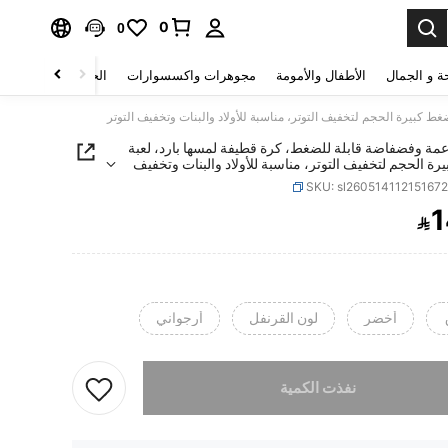
0
0
ة و الجمال
الأطفال والأمومة
مجوهرات واكسسوارات
الحقائب والأمتعة
اعمة وفضفاضة قابلة للضغط، كرة قطيفة لمسها بارد، لعبة
ة الحجم لتخفيف التوتر، مناسبة للأولاد والبنات وتخفيف
SKU: sl26051411215167
1

PRICE AND AVAILABIL
أخضر
لون القرنفل
أرجواني
تم بيع هذا المنتج.
نفذت الكمية