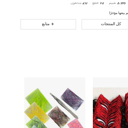
20
10
3.96
تقييم
قطع
متابعون
k***n
تمت متابعة
منذ 1 يوم
كل المنتجات
متابع