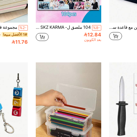
كرة التوازن نيوتن مع قاعدة سوداء، لعبة علمية فيزيائية ممتعة، لعبة مكتبية لتخفيف القلق، ديكور منزلي ومكتبي - هدية عيد ميلاد وعيد الميلاد
104 ملصق ل- SKZ KARMA وذكرى مرور 8 سنوات على 'STAY'، ملصقات REPLA: STAY WITH YOUR WINGS الطبعة المحدودة ل- K-Pop، ملصقات تذكارية لمعجبي STAY، ملصقات زخرفية مقاومة للماء لزجاجات المياه والأجهزة المحمولة وأغطية الهواتف، هدية مثالية لمنتجات K-Pop
%2-
%8-
12.84
1# الأفضل مبيعا
بعد الكوبون
11.76