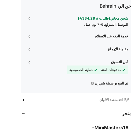
ن الي
Bahrain
شحن مجاني(طلبات ≥ 334.28)
التوصيل المتوقع:
6-7 يوم عمل
خدمة الدفع عند الاستلام
مقبولة الإرجاع
أمن التسوق
مدفوعات آمنة
حماية الخصوصية
تم البيع بواسطة شي إن
لا,لا أحد,متعدد الألوان
20
10
3.96
متجر
20
10
3.96
20
10
3.96
MiniMasters18-