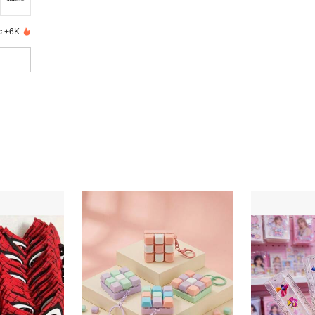
6K+ تم بيعها مؤخرًا