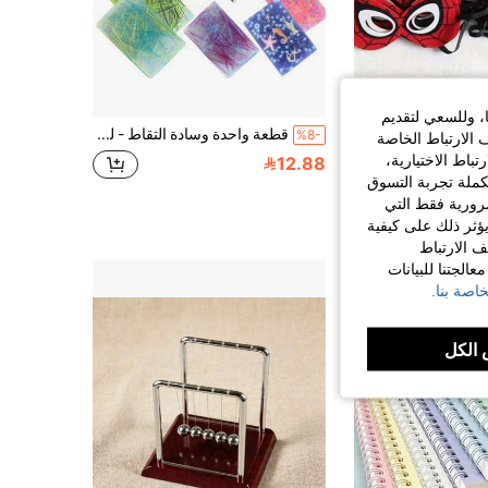
ا، وللسعي لتقديم
5 قطع، أقنعة تنكرية للحفلات، تتميز بتصميم شبكي أحمر وأسود، مناسبة للعب الأدوار والعروض المسرحية وديكور حفلات الموضوعات. الأقنعة ذات طراز كلاسيكي، يمكن استخدامها كهدايا رأس السنة أو هدايا عيد الحب أو هدايا عيد الفصح، هدايا الحفلات
قطعة واحدة وسادة التقاط - لعبة تخفيف التوتر لاضطراب التقاط الجلد وهوس نتف الشعر، وسادة التقاط حسية للتوحد وتخفيف التوتر، وسادة التقاط من السيليكون مع ملاقط، لعبة التقاط الجلد، مناسبة لتقاط الجلد وهوس نتف الشعر ونتف الشعر وتخفيف القلق، مناسبة لهدايا الحفلات، لعبة تخفيف التوتر، مناسبة فقط للمراهقين والبالغين فوق 14 سنة
%8-
 الارتباط الخاصة
اط الاختيارية،
في PP عرض وتخزين المقتنيات
12.88
كملة تجربة التسوق
الضرورية فقط التي
ؤثر ذلك على كيفية
ف الارتباط
الجتنا للبيانات
اصة بنا.
الكل