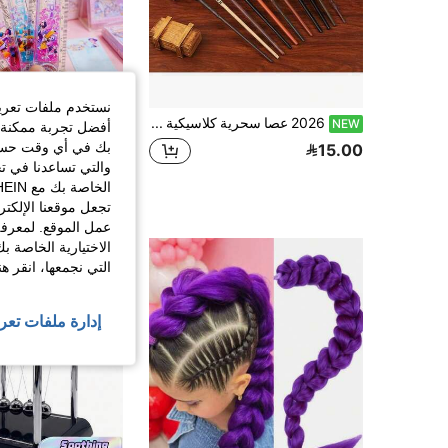
نستخدم ملفات تعريف 
2026 عصا سحرية كلاسيكية فاخرة من الفولاذ الكربوني قطعة واحدة - صولجان للعب الأدوار - عصا هدية - إكسسوار للتصوير - لوازم حفلات LARP - إكسسوار للعروض المسرحية - هدية وقابل للجمع - هدية عيد ميلاد - هدية عطلة - هدية مثالية - افتح عالمك السحري الخاص
NEW
أفضل تجربة ممكنة ع
بك في أي وقت حسب ا
9.00
15.00
والتي تساعدنا في ت
تجعل موقعنا الإلكت
عمل الموقع. لمعرفة
الاختيارية الخاصة ب
التي نجمعها، انقر ه
إدارة ملفات تعر