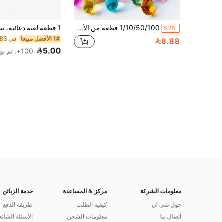
1/10/50/100 قطعة من الأحجار الكريستالية المجوهرات اللامعة، أحجار كبيرة مصنوعة من البلاستيك الأكريليك الوهمية، باللون الوردي والأزرق والماس، حشوة للأزهار، أحجار بلاستيكية، ديكور طاولة حفلة عيد الميلاد، كنز حفلة بموضوع القراصنة، هدية عيد الميلاد، ألعاب للاستخدام في المسبح والغوص، صندوق كنز القراصنة، ألعاب ممتعة
%26-
1# الأفضل مبيعا
8.88
5.00
100+. تم بيع
معلومات الشركة
مركز & المساعدة
خدمة الزبائن
حول شي ان
كيفية الطلب
طريقة الدفع
اتصال بنا
معلومات الشحن
الأسئلة الشائع