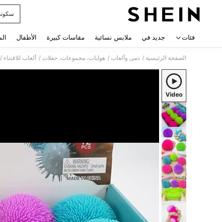
سكوت
 navigate search
فئات
جديد في
ملابس نسائية
مقاسات كبيرة
الأطفال
الم
/
/
/
/
الصفحة الرئيسية
دمى وألعاب
هوايات، مجموعات، حفلات
ألعاب للاقتناء
Video