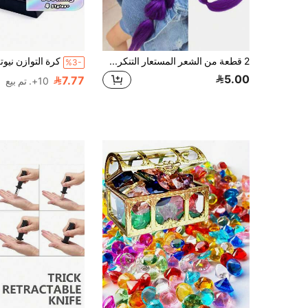
2 قطعة من الشعر المستعار التنكري، ربطة شعر مطاطية بضفيرة ملونة، شعر اصطناعي مضفر مسبقًا باللون البنفسجي/الأحمر/الأحمر الوردي، إكسسوارات شعر بتدرج قوس ملون - ضروري للحفلات، ضفيرة ذيل حصان، خيارات متعددة الألوان باللون الوردي والأزرق والبنفسجي - شعر مستعار اصطناعي خفيف الوزن ومتين، مناسب للمهرجانات والحفلات والمناسبات الخاصة، لعب أدوار شخصيات الأنمي، تحتاج إلى تضفير بنفسك، إكسسوارات تنكرية على الطراز الكوري
%3-
5.00
7.77
10+. تم بيع