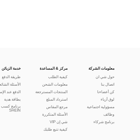
معلومات الشركة
مركز & المساعدة
خدمة الزبائن
حول شي ان
كيفية الطلب
طريقة الدفع
اتصال بنا
معلومات الشحن
الأسئلة الشائع
كن أعضاءنا
المنتجات المسترجعة
الدفع عند الإس
لوق أزياء
استرداد المبلغ
بطاقة هدية
برنامج كسب ا
مسؤولية اجتماعية
مرجع المقاس
SHEIN
وظائف
الأسئلة المتكررة
برنامج شركاء
شي إن VIP
كيفية تتبع طلبك