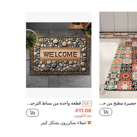
1/2 قطعة حصيرة مطبخ من جل السيليكا، بنمط ريفي فاخر متعدد الألوان، بتصميم أنيق وفاخر، حصيرة مطبخ مبطنة مضادة للإرهاق، بسمك تقريبي 3 مم، حصيرة مطبخ ماصة وسجادة، حصيرة مطاطية ناعمة من جل السيليكا بسيطة، مناسبة للمطبخ والحمام ومدخل المنزل وغرفة الغسيل والمكتب وغرفة المعيشة وأماكن أخرى
قطعة واحدة من بساط الترحيب الحجري غير الانزلاقي والقابل للغسل مع طباعة شعار "Wellcome" لمدخل المنزل، سجاد غير انزلاقي من الديتوميت مطبوع ثلاثي الأبعاد مناسب للمدخل وغرفة المعيشة والمطبخ والنوم والممرات والحمام وغرفة الغسيل، سجادة من البوليستر للديكور الداخلي والخارجي للمنزل
%8-
11.06
بعد الكوبون
عملاء متكررون بشكل كبير