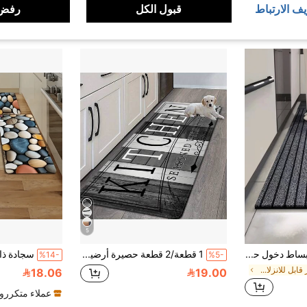
يف الارتباط
قبول الكل
رفض 
بعد الكوبون
ل كبير
5
1 قطعة سجادة بساط دخول حصيرة أرضية مضادة للانزلاق بابات للمنزل والمطبخ، قابل للتخصيص
1 قطعة/2 قطعة حصيرة أرضية مطبوعة بنقشة خشبية داكنة كلاسيكية متعددة الاستخدامات للمطبخ، حصيرة أرضية مطبخ من رغوة الذاكرة عالية الارتداد ماصة للماء ومضادة للانزلاق، حصيرة أرضية للممر، مناسبة للمطبخ والحمام والممر والمدخل وغرفة الطعام وغيرها من حصائر أرضيات ديكور المنزل
%14-
%5-
في غير قابل للانزلاق حصيرة المطبخ وبساط المطبخ
18.06
19.00
عملاء متكررو