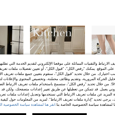
الارتباط والتقنيات المماثلة على موقعنا الإلكتروني لتقديم الخدمة التي تطلبه
لى الموقع. يمكنك "رفض الكل"، "قبول الكل"، أو تعيين تفضيلات ملفات تعريف
ختيارك. من خلال تحديد "قبول الكل"، سنقوم بتعيين جميع ملفات تعريف الارتب
حليل الحركة المرورية، وتقديم وظائف محسّنة، وتخصيص المحتوى والإعلانات لت
الخاصة بك مع SHEIN. من خلال تحديد "رفض الكل"، ستسمح باستخدام ملفات تعريف الارتباط 
روني يعمل. قد تتمكن من تعطيلها عن طريق تغيير إعدادات متصفحك، ولكن قد ي
 المزيد عن ملفات تعريف الارتباط التي نستخدمها وتعديل إعدادات ملفات تعري
4
ك، يرجى تحديد "إدارة ملفات تعريف الارتباط". لمزيد من المعلومات حول كيفية مع
قطعة واحدة لديكور المنزل، سجادة حمام ساحلي من السيليكون، سجادة مقاومة للانزلاق، سجادة ذات طراز أنيق لغرفة الغسيل والحمام، سجادة استحمام قابلة للغسيل بتصميم مدمج وجميل، اكسسوارات ديكور المنزل، أساسيات المنزل، ديكور أصداف البحر والنجوم البحرية
حصيرة مطبخية من السيليكون عالية الجودة ذات نمط هندسي 1قطعة، مسند مضاد للتعب غير قابل للانزلاق مع خصائص الجفاف السريع وامتصاص الماء، مناسب للمطبخ والحمام والمدخل وغرفة الغسيل إلخ.
%3-
نا لمشاهدة سياسة الخصوصية الخاصة بنا.
انقر هنا لمشاهدة سياسة الخصوصية الخ
5# الأفضل مبيعا
7# الأفضل مبيعا
في متعدد الألوان سجاد وسجاد المطبخ
19.32
20+. تم بيع
4.00
10+. تم بيع