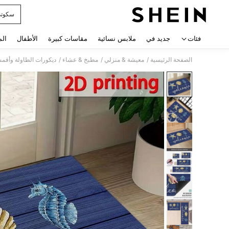
سكوت
 navigate search
فئات
جديد في
ملابس نسائية
مقاسات كبيرة
الأطفال
الم
/
/
/
الصفحة الرئيسية
معيشة & منزلي
مطبخ & عشاء
ديكورات الطاولة وأقم