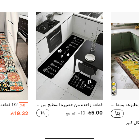
1 قطعة سجادة مطبوعة بنمط الليمون، حصيرة صوفية مزيفة - عالية الامتصاص، سهلة التنظيف، مناسبة لديكور المنزل، المزرعة، المدخل، الداخلي، الغرفة، المطبخ، غرفة الطعام، المكتب الصغير/المنزلي، الحوض، غرفة الغسيل، حصيرة الباب، حصيرة المطبخ، حصيرة مانعة للانزلاق
قطعة واحدة من حصيرة المطبخ من الطين الدياتومي، بنمط ظلال أدوات المطبخ باللونين الأسود والأبيض، بسمك 3.5 مم وقابلة للقص، ماصة للماء، مانعة للانزلاق، سهلة التنظيف، عالمية للمطبخ والحمام والمدخل وغرفة النوم والفناء والخارج
%8-
5.00
19.32
10+. تم بيع
ل كبير