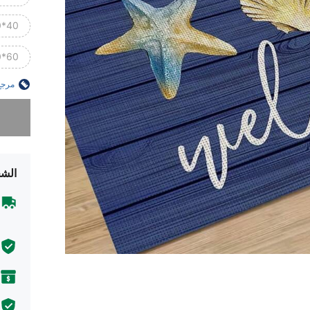
40*120 سم
60*180 سم
مرجع
عذراً، لقد 
الشح