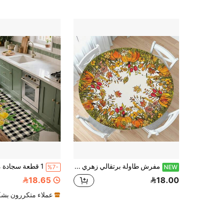
مفرش طاولة برتقالي زهري خريفي، مرن، يناسب طاولة الطعام 44-48 بوصة، مناسب لعيد الشكر، تصميم إكليل اليقطين، قابل للمسح والغسيل، مناسب للنزهات والمطبخ وغرفة الطعام والاستخدام الخارجي
%7-
NEW
18.65
18.00
عملاء متكررون بشك