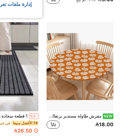
إدارة ملفات تعر
عملاء متكررون بشك
مفرش طاولة مستدير برتقالي وأبيض بتصميم اليقطين لحصاد الخريف، مطاطي، يناسب طاولة الطعام مقاس 44-48 بوصة، مفرش قابل للمسح والغسيل، مناسب للنزهات والمطبخ وغرفة الطعام والاستخدام الخارجي
%5-
NEW
7# الأفضل مبيعا
18.00
26.50