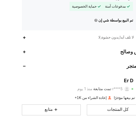
مدفوعات آمنة
حماية الخصوصية
تم البيع بواسطة شي إن
لا تلف أبداً,بدون حشوة,لا
 وصالح
261
333
4.81
261
333
4.81
متجر
261
333
4.81
Er D
r***5
تمت متابعة
منذ 1 يوم
261
333
4.81
تقييم
قطع
متابعون
إعادة الشراء من 1K+
261
333
4.81
كل المنتجات
متابع
261
333
4.81
261
333
4.81