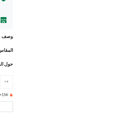
وصف
المقاس
حول ال
15K+ تم بيعها مؤخرًا