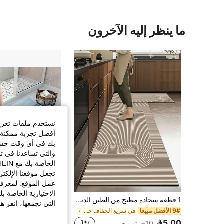
ما ينظر إليه الآخرون
نستخدم ملفات تعريف 
أفضل تجربة ممكنة ع
بك في أي وقت حسب ا
والتي تساعدنا في ت
تجعل موقعنا الإلكت
عمل الموقع. لمعرفة
الاختيارية الخاصة ب
1 قطعة سجادة مطبخ من الطين الدياتومي بأسلوب وابي سابي، حلقة بيضاء منحنية خطوط هندسية مجردة، سمك 3.5 مم قابلة للقص، ماصة ومضادة للانزلاق ومقاومة للأوساخ، ديكور للمطبخ والحمام والمدخل وغرفة المعيشة، سجادة قدم للحمام والممر ومضادة للانزلاق للباب
%7-
التي نجمعها، انقر ه
9# الأفضل مبيعا
في سريع الجفاف حصيرة المطبخ وبساط المطبخ
فقط 10 بيقي
5.00
18.65
10+. تم بيع