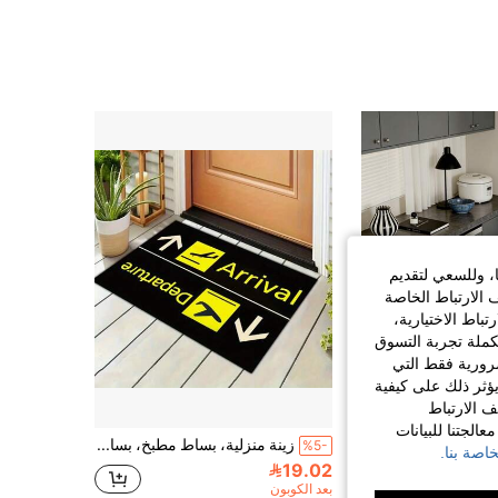
261
333
4.81
261
333
4.81
261
333
4.81
ا، وللسعي لتقديم
 الارتباط الخاصة
اط الاختيارية،
كملة تجربة التسوق
الضرورية فقط التي
ؤثر ذلك على كيفية
ف الارتباط
الجتنا للبيانات
قطعة واحدة من حصيرة أرضية ناعمة من الطين الدياتومي بتصميم مطبخي، خلفية رمادية أسمنتية مع ظلال أدوات مطبخ سوداء، طباعة KITCHEN، حافة منسوجة باللونين الأسود والأبيض، حصيرة أرضية ماصة ومضادة للانزلاق، سجادة صغيرة ديكورية متعددة الاستخدامات للمنزل والممر والمدخل وغرفة المعيشة
زينة منزلية، بساط مطبخ، بساط ترحيب في بوابة الوصول والمغادرة للطائرة، بساط مداخل داخلي وخارجي، بساط أرضي قابل للغسيل، مناسب لزينة المنزل والسيارة والمطبخ والحمام والشرفة
%5-
اصة بنا.
19.02
في سريع الجفاف حصيرة المطبخ وبساط المطبخ
بعد الكوبون