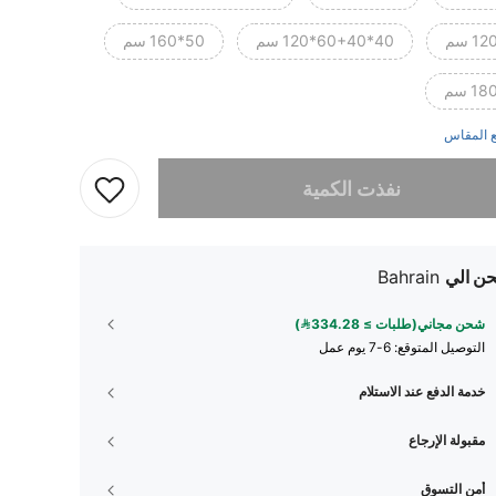
40*60+40*120 سم
50*160 سم
 المقاس
تم بيع هذا المنتج.
نفذت الكمية
ن الي
Bahrain
شحن مجاني(طلبات ≥ 334.28)
التوصيل المتوقع:
6-7 يوم عمل
خدمة الدفع عند الاستلام
مقبولة الإرجاع
أمن التسوق