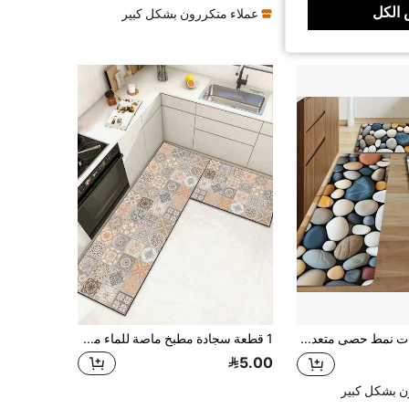
الكل
عملاء متكررون بشكل كبير
سجادة ذات نمط حصى متعدد الألوان قطعة واحدة، سجادة حمام بسيطة، بساط أرضية المطبخ، سجادة حمام، سجادة خارجية، سجادة حمام لديكور الحمام، بساط أرضية مطبخ مانع للانزلاق، سجادة حمام للمرحاض، بساط الباب
1 قطعة سجادة مطبخ ماصة للماء من المطاط الناعم، سمك 3.5 مم، سجادة ماصة للمساحات الكبيرة والصغيرة، بطراز بوهيمي فينتاج بألوان دافئة، مصنوعة من عشرات البلاطات المطبوعة بتصاميم زهور وهندسية ولفائف ومتعرجات، كل بلاطة بتفاصيل فريدة، غنية بالتفاصيل البصرية والانسجام، تخلق تأثير بلاطة مصنوعة يدويًا سجادة ديكور مستطيلة للغرفة
5.00
ن بشكل كبير