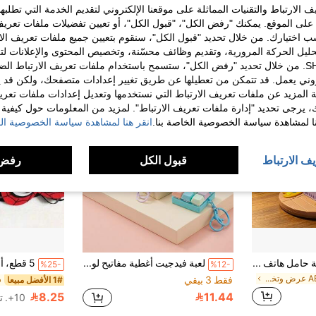
الارتباط والتقنيات المماثلة على موقعنا الإلكتروني لتقديم الخدمة التي تطلبه
لى الموقع. يمكنك "رفض الكل"، "قبول الكل"، أو تعيين تفضيلات ملفات تعريف
ختيارك. من خلال تحديد "قبول الكل"، سنقوم بتعيين جميع ملفات تعريف الارتب
حليل الحركة المرورية، وتقديم وظائف محسّنة، وتخصيص المحتوى والإعلانات لت
الخاصة بك مع SHEIN. من خلال تحديد "رفض الكل"، ستسمح باستخدام ملفات تعريف الارتباط 
روني يعمل. قد تتمكن من تعطيلها عن طريق تغيير إعدادات متصفحك، ولكن قد ي
 المزيد عن ملفات تعريف الارتباط التي نستخدمها وتعديل إعدادات ملفات تعري
ك، يرجى تحديد "إدارة ملفات تعريف الارتباط". لمزيد من المعلومات حول كيفية مع
نا لمشاهدة سياسة الخصوصية الخاصة بنا.
انقر هنا لمشاهدة سياسة الخصوصية الخ
يف الارتباط
قبول الكل
رفض 
Takara Tomy 1 قطعة حامل هاتف على شكل سكويدوارد تينتكلز، حامل مكتب كرتوني للهاتف المحمول، دعامة هاتف مضحكة من الراتنج لديكور المكتب والغرفة، إكسسوار أنمي فريد هدية للمعجبين، زينة مكتبية لطيفة هدية
لعبة فيدجيت أغطية مفاتيح لوحة مفاتيح 9 في 1 مع سلسلة مفاتيح، أزرار نقر لتخفيف التوتر، أداة صامتة لتخفيف القلق، زينة مكتبية بتشكيلة ألوان عشوائية، مناسبة للمراهقين والبالغين
%25-
%12-
في ABS عرض وتخزين المقتنيات
فقط 3 بيقي
1# الأفضل مبيعا
8.25
11.44
10+. تم بيع