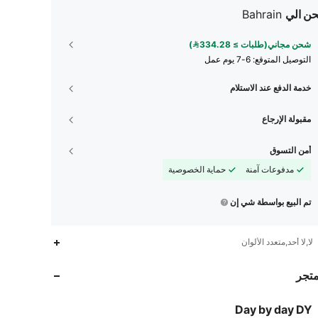
ن الي
Bahrain
شحن مجاني(طلبات ≥ 334.28)
التوصيل المتوقع:
6-7 يوم عمل
خدمة الدفع عند الاستلام
مقبولة الإرجاع
أمن التسوق
مدفوعات آمنة
حماية الخصوصية
تم البيع بواسطة شي إن
30
1
4.94
لا,لا أحد,متعدد الألوان
30
1
4.94
متجر
30
1
4.94
Day by day DY