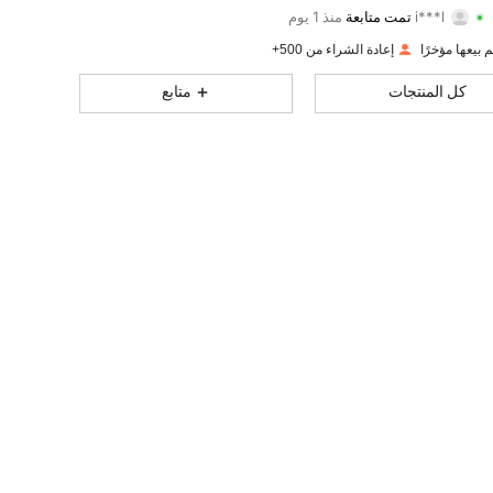
i***l
تمت متابعة
منذ 1 يوم
30
1
4.94
تقييم
قطع
متابعون
إعادة الشراء من 500+
30
1
4.94
كل المنتجات
متابع
30
1
4.94
30
1
4.94
30
1
4.94
30
1
4.94
30
1
4.94