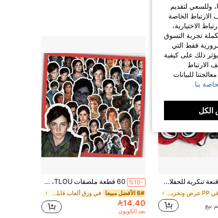
ا، وللسعي لتقديم
 الارتباط الخاصة
اط الاختيارية،
كملة تجربة التسوق
الضرورية فقط التي
ؤثر ذلك على كيفية
ف الارتباط
الجتنا للبيانات
اصة بنا.
الكل
5 قطع، أقنعة تنكرية للحفلات، تتميز بتصميم شبكي أحمر وأسود، مناسبة للعب الأدوار والعروض المسرحية وديكور حفلات الموضوعات. الأقنعة ذات طراز كلاسيكي، يمكن استخدامها كهدايا رأس السنة أو هدايا عيد الحب أو هدايا عيد الفصح، هدايا الحفلات
60 قطعة ملصقات TLOU، ملصقات The Last Of Us، ملصقات غطاء الهاتف، ملصقات زخرفية DIY لألبوم الصور، ملصقات زخرفية لزجاجة المياه، ملصقات ذات ملمس مطفي، ملصقات حقيبة تغليف الهدايا، ملصقات زخرفية لحفلة عيد الميلاد
%10-
في PP عرض وتخزين المقتنيات
6# الأفضل مبيعا
في ورق ألعاب قابلة للتجميع
14.40
بعد الكوبون