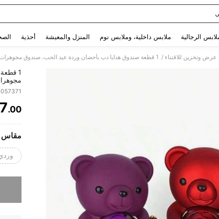
ي
Use up and down arrow keys to البحث الأخير and البحث والعثور. Press Enter to select.
لابس الرجالية
ملابس داخلية، وملابس نوم
المنزل والمعيشة
أحذية
الصح
/
عرض وتخزين للاقتناء
1 قطعة
مجوهرات 
صندوق ت
0057371
7
.00
ITY
مقاس
وردي 1 قط
عذراً، لقد 