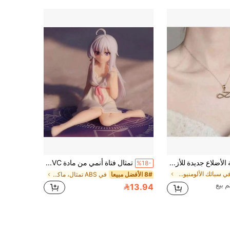
قلادة نجمة ثمانية الأضلاع جديدة للأزواج، مجوهرات بأسلوب كوري عصري، هدية عيد ميلاد للصديقة
تمثال فتاة أنمي من مادة PVC بطول 3.74 بوصة، شعر أبيض، فستان أبيض لطيف مع فيونكة وردية، وضعية الجلوس، نموذج لعبة قابل للجمع، مناسب للعرض على المكتب، هدية عيد ميلاد فريدة لمحبي الأنمي والمجمعين، مناسب أيضًا لديكور المنزل أو كهدية دافئة
%18-
في سبائك الألومنيوم ألعاب قابلة للتجميع
8# الأفضل مبيعا
في ABS تمثال، ماكيت، وتمثال نصفي مجسمات الحركة
13.94