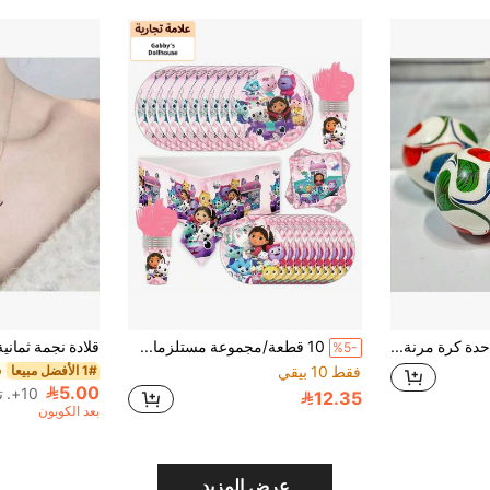
2026 قطعة واحدة كرة مرنة كأس العالم™ F-IF-A رسمية تذكارية للبطولة كرة قدم موضوع تخفيف الضغط إكسسوار كرة قدم ممتع على المكتب هدية مثالية هدية عيد ميلاد هدية عيد الفصح
10 قطعة/مجموعة مستلزمات حفلة عيد ميلاد بموضوع بيت دمية جابي، طقم أدوات المائدة القابلة للتخلص منها يشمل أطباق ورقية، مناديل، مفارش طاولة، شوك وأكواب، ديكورات حفلة بطباعة قطة جابي الجميلة، مناسبة للأطفال، حفلات استقبال المواليد، احتفالات بنات، طقم أدوات مائدة حفلة كامل
%5-
1# الأفضل مبيعا
فقط 10 بيقي
5.00
10+. تم بيع
12.35
بعد الكوبون
عرض المزيد