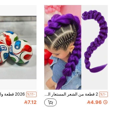
2 قطعة من الشعر المستعار التنكري، ربطة شعر مطاطية بضفيرة ملونة، شعر اصطناعي مضفر مسبقًا باللون البنفسجي/الأحمر/الأحمر الوردي، إكسسوارات شعر بتدرج قوس ملون - ضروري للحفلات، ضفيرة ذيل حصان، خيارات متعددة الألوان باللون الوردي والأزرق والبنفسجي - شعر مستعار اصطناعي خفيف الوزن ومتين، مناسب للمهرجانات والحفلات والمناسبات الخاصة، لعب أدوار شخصيات الأنمي، تحتاج إلى تضفير بنفسك، إكسسوارات تنكرية على الطراز الكوري
%11-
%1-
7.12
4.96