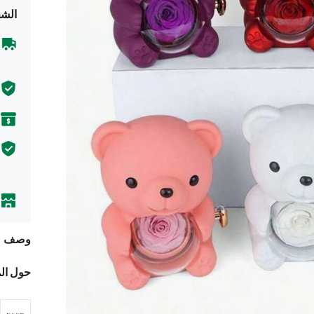
الشح
وصف
حول ال