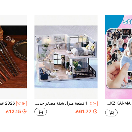
104 ملصق ل- SKZ KARMA وذكرى مرور 8 سنوات على 'STAY'، ملصقات REPLA: STAY WITH YOUR WINGS الطبعة المحدودة ل- K-Pop، ملصقات تذكارية لمعجبي STAY، ملصقات زخرفية مقاومة للماء لزجاجات المياه والأجهزة المحمولة وأغطية الهواتف، هدية مثالية لمنتجات K-Pop
1 قطعة منزل شقة مصغر جديد لعام 2026 مع غطاء واقي من الغبار، ديكور غرفة نوم مع أثاث، نموذج تجميعي يدوي DIY لبيت الدمى، لعبة خشبية ثلاثية الأبعاد، هدية عيد ميلاد/عيد الميلاد - طراز عشوائي
%19-
%9-
12.15
61.77