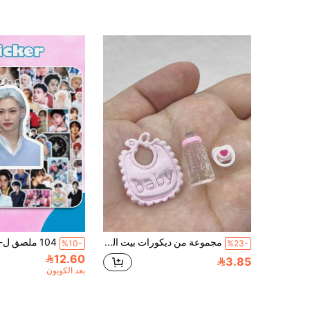
مجموعة من ديكورات بيت الدمية، تشمل حلمات صغيرة، مصاصات، زجاجات أطفال صغيرة، إكسسوارات مشهد صغير وإكسسوارات تصوير، جميعها واقعية جدًا. المشهد الصغير له تأثير تناسق ممتاز.
%10-
%23-
12.60
3.85
بعد الكوبون