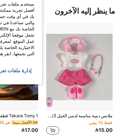
نستخدم ملفات تعريف 
ما ينظر إليه الآخرون
أفضل تجربة ممكنة ع
بك في أي وقت حسب ا
والتي تساعدنا في ت
تجعل موقعنا الإلكت
عمل الموقع. لمعرفة
الاختيارية الخاصة ب
التي نجمعها، انقر ه
إدارة ملفات تعر
ملابس دمية مناسبة لدمى الجيل 1/2/3 بطول 17 سم/6.69 بوصة، طقم ملابس الدمية، إكسسوارات للدمى من الجيل 1 و2 و3 - ملابس دمية قابلة للاستبدال، إكسسوارات دمية جميلة للعب والعرض، طقم ملابس دمية قابل للتبديل، هدية عودة إلى المدرسة، سلسلة الصيف، عيد الحب، الشتاء، هدية عيد الميلاد/العطلات (الدمية غير مشمولة)
فقط 10 بيقي
5# الأفضل مبيعا
17.00
15.00