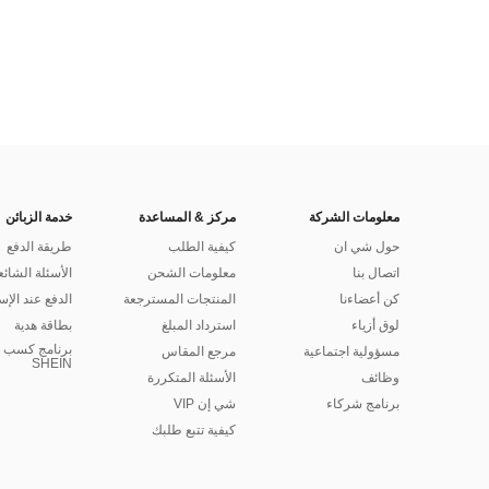
معلومات الشركة
مركز & المساعدة
خدمة الزبائن
حول شي ان
كيفية الطلب
طريقة الدفع
اتصال بنا
معلومات الشحن
الأسئلة الشائع
كن أعضاءنا
المنتجات المسترجعة
الدفع عند الإس
لوق أزياء
استرداد المبلغ
بطاقة هدية
برنامج كسب ا
مسؤولية اجتماعية
مرجع المقاس
SHEIN
وظائف
الأسئلة المتكررة
برنامج شركاء
شي إن VIP
كيفية تتبع طلبك