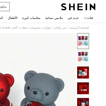
سكوت
 navigate search
فئات
جديد في
ملابس نسائية
مقاسات كبيرة
الأطفال
الم
/
/
/
/
الصفحة الرئيسية
دمى وألعاب
هوايات، مجموعات، حفلات
ألعاب للاقتناء