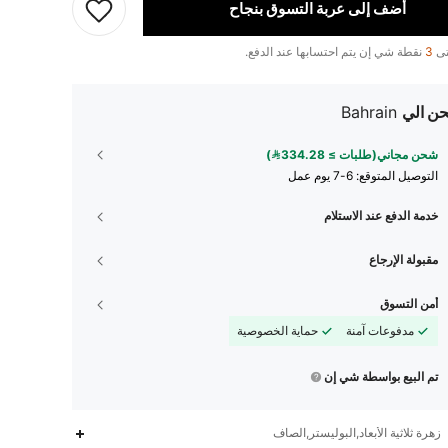
أضف إلى عربة التسوق بنجاح
تى
3
نقطة شي إن يتم احتسابها عند الدفع.
ن الي
Bahrain
شحن مجاني(طلبات ≥ 334.28)
التوصيل المتوقع:
6-7 يوم عمل
خدمة الدفع عند الاستلام
مقبولة الإرجاع
أمن التسوق
مدفوعات آمنة
حماية الخصوصية
تم البيع بواسطة شي إن
زهرة ثلاثية الأبعاد,البوليستر,الصاف