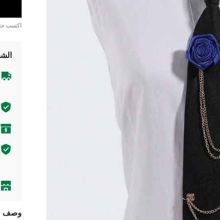
اكسب ح
الشح
وصف