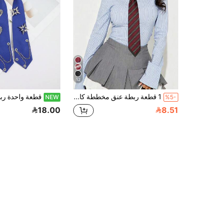
12
1 قطعة ربطة عنق مخططة كاجوال بريبي للنساء، ربطة عنق حمراء داكنة لزي الهالوين، ربطة عنق مربوطة يدويًا لموسم العودة إلى المدرسة
NEW
%5-
18.00
8.51