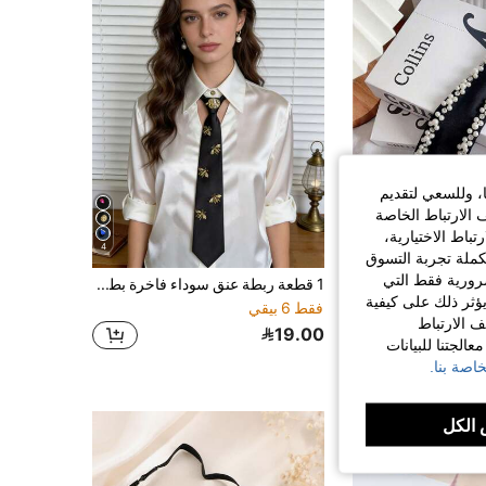
155
53
4.84
155
53
4.84
155
53
4.84
ا، وللسعي لتقديم
 الارتباط الخاصة
اط الاختيارية،
4
كملة تجربة التسوق
الضرورية فقط التي
قطعة واحدة من ربطة عنق أنيقة للنساء مزينة باللؤلؤ، ربطة عنق مزينة باللؤلؤ مصنوعة يدويًا (تطريز يدوي، لؤلؤ مرتب بشكل عشوائي) للمناسبات الرسمية واجتماعات العمل والأعراس والحفلات والمدرسة
1 قطعة ربطة عنق سوداء فاخرة بطراز Y2K ريترو مزينة بنحلة وأحجار كريمة، ربطة عنق زخرفية فريدة مصنوعة يدويًا للنساء لتنسيقها مع البليزر والقميص
ؤثر ذلك على كيفية
فقط 6 بيقي
ف الارتباط
19.00
الجتنا للبيانات
اصة بنا.
الكل