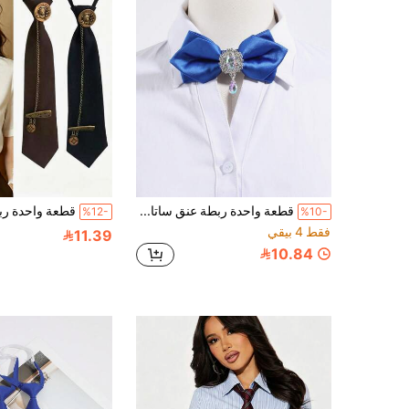
قطعة واحدة ربطة عنق ساتان بأسلوب المحكمة العتيق للنساء مع قلادة من الأحجار الكريمة، فيونكة من الراينستون باللون الأزرق الملكي، إكسسوار قميص فستان للحفلات والمسرح
%12-
%10-
فقط 4 بيقي
11.39
10.84