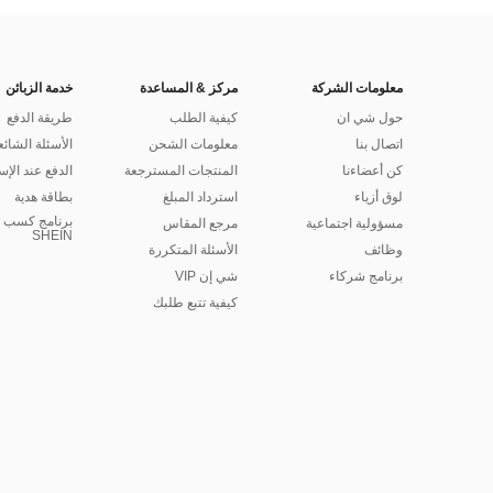
معلومات الشركة
مركز & المساعدة
خدمة الزبائن
حول شي ان
كيفية الطلب
طريقة الدفع
اتصال بنا
معلومات الشحن
الأسئلة الشائع
كن أعضاءنا
المنتجات المسترجعة
الدفع عند الإس
لوق أزياء
استرداد المبلغ
بطاقة هدية
برنامج كسب ا
مسؤولية اجتماعية
مرجع المقاس
SHEIN
وظائف
الأسئلة المتكررة
برنامج شركاء
شي إن VIP
كيفية تتبع طلبك