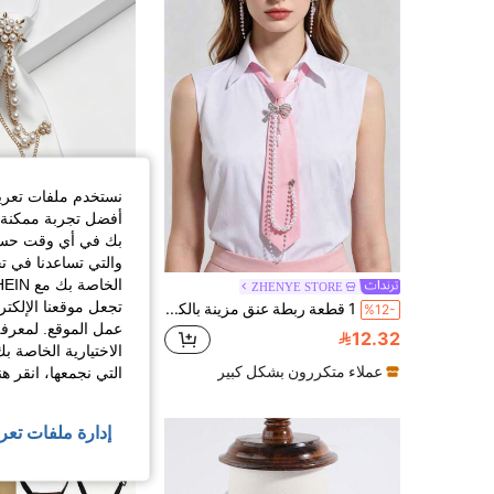
نستخدم ملفات تعريف 
أفضل تجربة ممكنة ع
بك في أي وقت حسب ا
والتي تساعدنا في ت
ZHENYE STORE
تجعل موقعنا الإلكت
1 قطعة ربطة عنق مزينة بالكريستال الاصطناعي والسلسلة المزينة باللؤلؤ الاصطناعي للنساء، مناسبة للشارع والمواعدة والتصوير الفوتوغرافي والهدايا وملابس التخرج والديسكو
%12-
10.00
عمل الموقع. لمعرفة
12.32
الاختيارية الخاصة ب
عملاء متكررون بشك
عملاء متكررون بشكل كبير
التي نجمعها، انقر ه
إدارة ملفات تعر