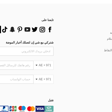
تابعنا على
ة
تلام
شتركي مع شي إن لتصلك أخبار الموضة
لنقاط
AE + 971
AE + 971
نقبل