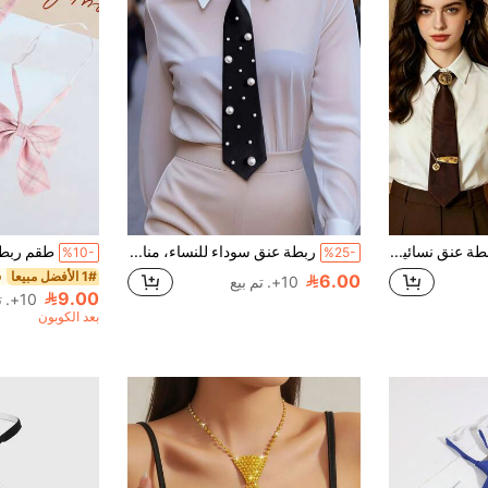
قطعة واحدة ربطة عنق نسائية عتيقة فاخرة باللونين البني والأسود مع زينة رأس دب برونزي مستدير، ربطة عنق متعددة الاستخدامات مربوطة مسبقًا، مناسبة للمدرسة والحفلات وأعياد الميلاد ومهرجانات الموسيقى
ربطة عنق سوداء للنساء، مناسبة لقميص الزي الرسمي والبدلة، ربطة عنق مرتخية للاستخدام اليومي للفستان لديكور عيد الميلاد
%10-
%25-
1# الأفضل مبيعا
6.00
10+. تم بيع
9.00
10+. تم بيع
بعد الكوبون