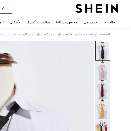
سكوت
 navigate search
فئات
جديد في
ملابس نسائية
مقاسات كبيرة
الأطفال
الم
/
/
/
الصفحة الرئيسية
ملابس واكسسوارات
اكسسوارات نسائية
ياقات نسائية