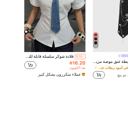
4
SHE
قلادة شوكر سلسلة قابلة للتعديل بتأثير الجينز قطعة واحدة للنساء، مناسبة للشارع والحفلات والتجمعات والملابس الفريدة والمهرجانات والسفر
%10-
SHEIN ICON ربطة عنق موضة مزينة بنجمة معدنية خماسية النقاط
16.20
في أسود ربطات عنق نسائية
بعد الكوبون
عملاء متكررون بشكل كبير