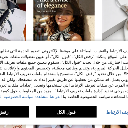
الارتباط والتقنيات المماثلة على موقعنا الإلكتروني لتقديم الخدمة التي تطلبه
لى الموقع. يمكنك "رفض الكل"، "قبول الكل"، أو تعيين تفضيلات ملفات تعريف
ختيارك. من خلال تحديد "قبول الكل"، سنقوم بتعيين جميع ملفات تعريف الارتب
حليل الحركة المرورية، وتقديم وظائف محسّنة، وتخصيص المحتوى والإعلانات لت
الخاصة بك مع SHEIN. من خلال تحديد "رفض الكل"، ستسمح باستخدام ملفات تعريف الارتباط 
1 قطعة ربطة عنق مزينة بالخرز والزهور غير مخيطة، ربطة عنق مزدوجة الطبقات، مناسبة لملابس الشارع العادية والحفلات والإكسسوارات اليومية. ربطة عنق نسائية، مناسبة لموسم العودة إلى المدرسة وعيد الأم وعيد الميلاد وعيد الحب كهدية للنساء، كهدية للأم، هدية عيد ميلاد، كهدية للأصدقاء، هدية العطلات، تذكار الفعاليات، هدية الحفلات.
قطعة واحدة وشاح نسائي بطبعة انسيابية 140*11 سم – متعدد الاستخدامات كربطة عنق، عصابة رأس، غطاء شعر للقمصان والسترات والمكتب والملابس الكاجوال
%29-
روني يعمل. قد تتمكن من تعطيلها عن طريق تغيير إعدادات متصفحك، ولكن قد ي
6.00
7.10
 المزيد عن ملفات تعريف الارتباط التي نستخدمها وتعديل إعدادات ملفات تعري
ك، يرجى تحديد "إدارة ملفات تعريف الارتباط". لمزيد من المعلومات حول كيفية مع
ل كبير
نا لمشاهدة سياسة الخصوصية الخاصة بنا.
انقر هنا لمشاهدة سياسة الخصوصية الخ
يف الارتباط
قبول الكل
رفض 