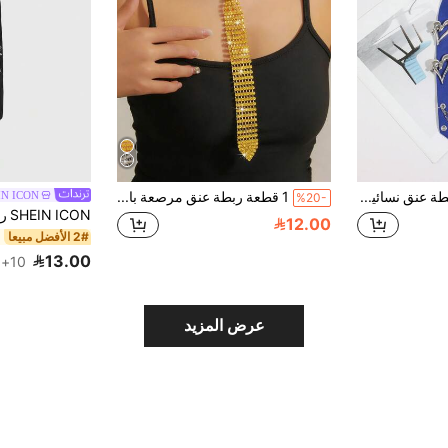
قطعة واحدة ربطة عنق نسائية زرقاء ملكية بدون عقدة قابلة للتعديل ضيقة، مع دبوس نجمة وقلب قابل للفصل وتصميم سلسلة معدنية، مناسبة للحفلات والإكسسوارات اليومية
1 قطعة ربطة عنق مرصعة بالراين، ربطة عنق موضة للفستان الزفاف، فستان العروس، للأزواج، المناسبات، السفر، الديسكو، حفل التخرج
IN ICON
%20-
12.00
2# الأفضل مبيعا
13.00
10+. تم بيع
عرض المزيد