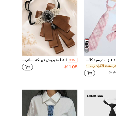
7
طقم ربطة عنق مدرسية كلاسيكية مخططة وربطة فراشة
1 قطعة بروش فيونكة نسائي أنيق باللون البني مزين بأحجار كريمة لامعة وتصميم أجنحة متعدد الطبقات، مناسب للقمصان، كاجوال، الشارع، الحفلات، المدرسة، الاستخدام اليومي والمواعدة
%15-
في متعدد الألوان ربطات عنق نسائية
11.05