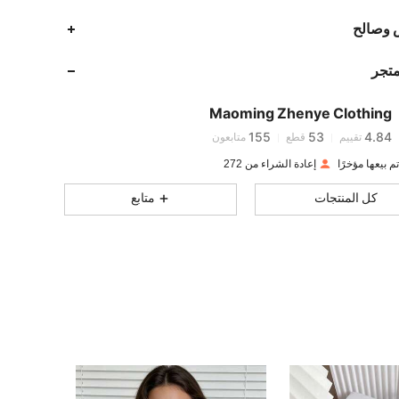
 وصالح
155
53
4.84
متجر
155
53
4.84
Maoming Zhenye Clothing
155
53
4.84
تقييم
قطع
متابعون
إعادة الشراء من 272
155
53
4.84
كل المنتجات
متابع
155
53
4.84
155
53
4.84
155
53
4.84