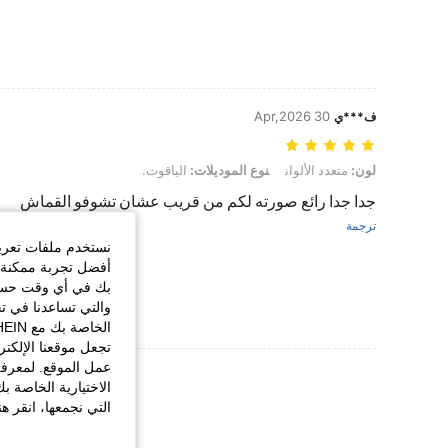
30 Apr,2026
ف***ي
لون: متعدد الألوان, نوع الموديلات: الياقوت.
لون:
متعدد الألوان
نوع الموديلات:
الياقوت.
جدا جدا رائع صورته لكم من قريب عشان تشوفو القماش
ترجمة
نستخدم ملفات تعريف 
أفضل تجربة ممكنة ع
بك في أي وقت حسب ا
والتي تساعدنا في ت
تجعل موقعنا الإلكت
عمل الموقع. لمعرفة
عرض المزيد من ا
الاختيارية الخاصة ب
التي نجمعها، انقر ه