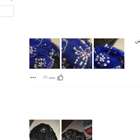
نن
مفيد (1)