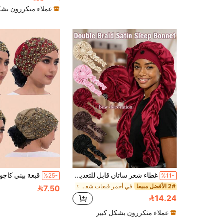
عملاء متكررون بشك
غطاء شعر ساتان قابل للتعديل 2 في 1 مع رباط، قبعة نوم ساتان طويلة للشعر الطويل/الضفائر، غطاء شعر ساتان ناعم مع زر، قبعة ليلية للشعر المجعد
%25-
%11-
2# الأفضل مبيعا
في أحمر قبعات شعر نسائية
7.50
14.24
عملاء متكررون بشكل كبير