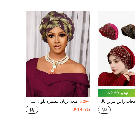
توفير 2.29
1 قطعة حجاب رأس مزين بالراينستون والدانتيل، غطاء رأس عصري للنساء المسلمات، قماش مطوي ناعم وقابل للتنفس، غير قابل للانزلاق وغير ضيق، متعدد الاستخدامات للاستخدام اليومي/المهرجانات/الأعراس، متوفر بألوان متعددة. جسم القبعة مصنوع من قماش مطوي خفيف الوزن وقابل للتنفس، مع ملمس ناعم وصديق للبشرة، يوفر انسدالاً ومرونة جيدة، يتناسب بسهولة مع أحجام الرأس المختلفة، مريح للارتداء بدون ضغط، ولا يترك علامات بعد الارتداء لفترات طويلة. الجزء الأمامي من القبعة مزين بحافة دانتيل ذهبية فاخرة، مقترنة بتطريز شبكي وراينستون براق.
قبعة تربان مضفرة بلون أبيض ذهبي لامع للنساء، غطاء رأس أفريقي أوتوماتيكي، مناسب للعطلات والسفر
%25-
18.75