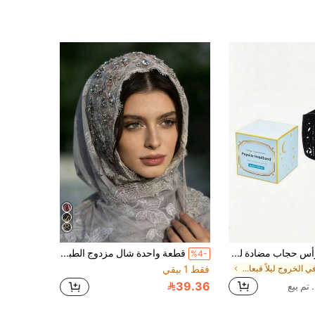
1 قطعة عصابة رأس حجاب مضادة للانزلاق، طوق شعر مجوف مضاد للانزلاق، عصابة رأس بدون انزلاق للنساء المسلمات، حامل توربان وشاح، إكسسوارات شعر للارتداء اليومي
قطعة واحدة شال مزدوج الطبقة مصنوع يدويًا من البوليستر والدانتيل الراقي، مناسب للأعراس وجميع المواسم، الصيف، الشاطئ، القبعة
%4-
في الخروج ليلاً قبعات النساء
فقط 1 بيقي
39.36