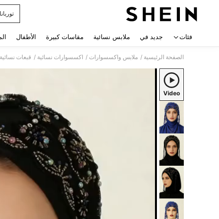
توربان
 navigate search
فئات
جديد في
ملابس نسائية
مقاسات كبيرة
الأطفال
الم
/
/
/
الصفحة الرئيسية
ملابس واكسسوارات
اكسسوارات نسائية
قبعات نسائية
Video