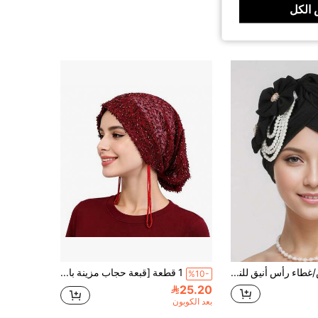
الكل
قبعة/وشاح رأس/غطاء رأس أنيق للنساء مزين بالزهور واللؤلؤ لمرضى السرطان قبعة نوم
1 قطعة [قبعة حجاب مزينة بالخرز الثقيل] قبعة نسائية مسلمة مزينة بالترتر والخرز والشرابات، قبعة سهلة الارتداء، أسلوب فاخر خفيف أنيق، قماش شبكي مرن وقابل للتنفس، قطعة رأس أنيقة متعددة الاستخدامات، مناسبة للاستخدام اليومي/الحفلات/الزفاف/التصوير، متوفرة بألوان متعددة، مريحة وغير ضيقة، تغطية الشعر مانعة للانزلاق، إكسسوار رائع بأسلوب الشرق الأوسط
%10-
25.20
بعد الكوبون