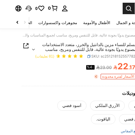
0
0
ة و الجمال
الأطفال والأمومة
مجوهرات واكسسوارات
الحقائب والأمتعة
حجاب مسلم للنساء مزين بالدانتيل والخرز، متعدد الاستخدامات وأنيق، مصنوع يدويًا بجودة عالية، قابل للتنفس ومريح، مناسب لجميع المناسبات والمواسم للعباءات النسائية المسلمة
م للنساء مزين بالدانتيل والخرز، متعدد الاستخدامات
صنوع يدويًا بجودة عالية، قابل للتنفس ومريح، مناسب
مناسبات والمواسم للعباءات النسائية المسلمة
SKU: sc25121815255778
(81 تعليقات)
22

.1
%4-
23.00
PRICE AND AVAILABIL
لأسعار لفترة محدودة
وديلات
الأزرق الملكي
أسود فضي
 فضي
الياقوت.
 المقاس