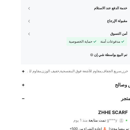
خدمة الدفع عند الاستلام
مقبولة الإرجاع
أمن التسوق
مدفوعات آمنة
حماية الخصوصية
تم البيع بواسطة شي إن
خرز,سريع الجفاف,مقاوم للأشعة فوق البنفسجية,خفيف الوزن,مقاوم للروائح,الشكل
313
52
4.79
 وصالح
313
52
4.79
متجر
313
52
4.79
ZHHE SCARF
g***y
تمت متابعة
منذ 1 يوم
313
52
4.79
تقييم
قطع
متابعون
إعادة الشراء من 500+