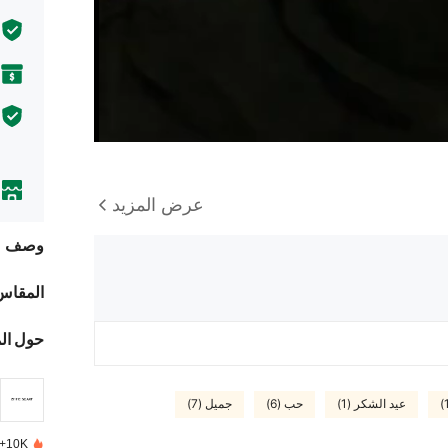
عرض المزيد
وصف
المقاس
حول ال
عيد الشكر (1)
حب (6)
جميل (7)
10K+ تم بيعها مؤخرًا