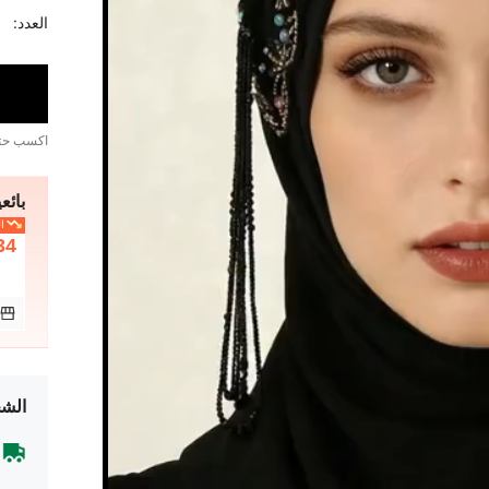
العدد:
اكسب ح
بائعي
ال
34
الشح