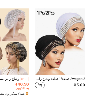
Awegeo 2 قطعة/1 قطعة وشاح رأس نسائي بلون موحد، حافة دانتيل مطورة، قبعة عصرية متعددة الاستخدامات، قبعة يومية مريحة وعملية
%10-
40.50
5.00
بعد الكوبون
عملاء متكررون بشك