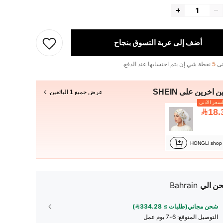
أضف إلى عربة التسوق بنجاح
تى
5
نقطة شي إن يتم احتسابها عند الدفع.
ن آخرين على SHEIN
عرض جميع 1 البائعين.
سعر الأدنى
18.
HONGLI shop
ن الي
Bahrain
شحن مجاني(طلبات ≥ 334.28)
التوصيل المتوقع:
6-7 يوم عمل