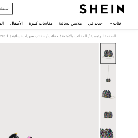
شنطة 
 navigate search
فئات
جديد في
ملابس نسائية
مقاسات كبيرة
الأطفال
الم
/
/
/
/
الصفحة الرئيسية
الحقائب والأمتعة
حقائب
حقائب سهرات نسائية