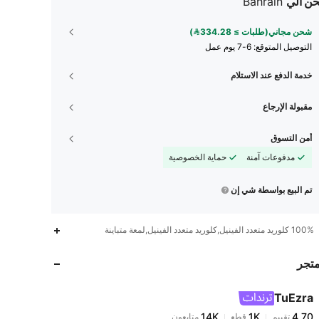
ن الي
Bahrain
شحن مجاني(طلبات ≥ 334.28)
التوصيل المتوقع:
6-7 يوم عمل
خدمة الدفع عند الاستلام
مقبولة الإرجاع
أمن التسوق
مدفوعات آمنة
حماية الخصوصية
تم البيع بواسطة شي إن
14K
1K
4.70
100% كلوريد متعدد الفينيل,كلوريد متعدد الفينيل,لمعة متباينة
متجر
14K
1K
4.70
TuEzra
14K
1K
4.70
تقييم
قطع
متابعون
f***a
تم دفع
منذ 1 يوم