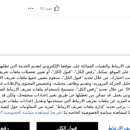
مفيد (0)
الارتباط والتقنيات المماثلة على موقعنا الإلكتروني لتقديم الخدمة التي تطلبه
مفيد (0)
لى الموقع. يمكنك "رفض الكل"، "قبول الكل"، أو تعيين تفضيلات ملفات تعريف
ختيارك. من خلال تحديد "قبول الكل"، سنقوم بتعيين جميع ملفات تعريف الارتب
حليل الحركة المرورية، وتقديم وظائف محسّنة، وتخصيص المحتوى والإعلانات لت
لمراجعات
الخاصة بك مع SHEIN. من خلال تحديد "رفض الكل"، ستسمح باستخدام ملفات تعريف الارتباط 
روني يعمل. قد تتمكن من تعطيلها عن طريق تغيير إعدادات متصفحك، ولكن قد ي
 المزيد عن ملفات تعريف الارتباط التي نستخدمها وتعديل إعدادات ملفات تعري
ك، يرجى تحديد "إدارة ملفات تعريف الارتباط". لمزيد من المعلومات حول كيفية مع
نا لمشاهدة سياسة الخصوصية الخاصة بنا.
انقر هنا لمشاهدة سياسة الخصوصية الخ
يف الارتباط
قبول الكل
رفض 