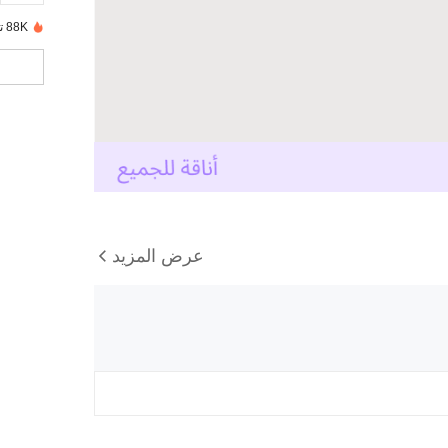
88K تم بيعها مؤخرًا
عرض المزيد