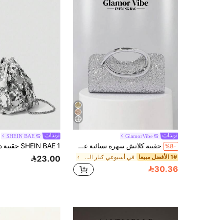
SHEIN BAE
GlamorVibe
حقيبة كلاتش سهرة نسائية عصرية بطراز فينتاج مع مقبض معدني، فاخرة وأنيقة ولامعة مرصعة بالراين ستون والترتر مع تفاصيل معدنية، حقيبة صندوقية بحزام معدني قابل للفصل للارتداء عبر الجسم، مناسبة للزفاف والحفلات والسهرات والنوادي الليلية والمناسبات الرسمية وإطلالات فساتين السهرة، محفظة ذهبية، 1 قطعة
%8-
1# الأفضل مبيعا
في أسبوعي كبار المزارعين حقائب المساء
23.00
30.36