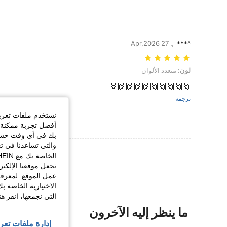
27 Apr,2026
^***、
لون: متعدد الألوان
لون:
متعدد الألوان
🙌🙌🙌🙌🙌🙌🙌🙌🙌🙌
ترجمة
نستخدم ملفات تعريف 
أفضل تجربة ممكنة ع
بك في أي وقت حسب ا
والتي تساعدنا في ت
عرض المزيد من ا
تجعل موقعنا الإلكت
عمل الموقع. لمعرفة
الاختيارية الخاصة ب
التي نجمعها، انقر ه
ما ينظر إليه الآخرون
إدارة ملفات تعر