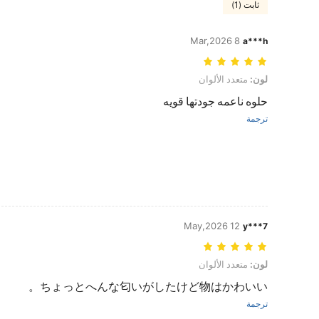
ثابت (1)
8 Mar,2026
a***h
لون: متعدد الألوان
لون:
متعدد الألوان
حلوه ناعمه جودتها قويه
ترجمة
12 May,2026
y***7
لون: متعدد الألوان
لون:
متعدد الألوان
ちょっとへんな匂いがしたけど物はかわいい。
ترجمة