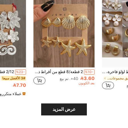
14 قطعة أقراط لؤلؤ فاخرة، أقراط جديدة، تصميم فريد أنيق للنساء، هدية لها
2 قطعة/8 قطع من أقراط ذهبية بتصميم أصداف وأشكال نجوم البحر، مناسبة للشاطئ والسفر الصيفي والاستخدام اليومي
%23-
%10-
3.60
في عتيق مجموعات أقراط نسائية
40+. تم بيع
3# الأفضل مبيعا
بعد الكوبون
7.70
عملاء متكررو
عرض المزيد