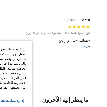
22 Jul,2026
s***0
نوع الموديلات: شكل, مقاس: مجموعة من 8 أزواج
نوع الموديلات:
شكل
مقاس:
مجموعة من 8 أزواج
جميلللل جدااا و رائعع
ترجمة
نستخدم ملفات تعريف 
أفضل تجربة ممكنة ع
بك في أي وقت حسب ا
والتي تساعدنا في ت
عرض المزيد من ا
تجعل موقعنا الإلكت
عمل الموقع. لمعرفة
الاختيارية الخاصة ب
التي نجمعها، انقر ه
ما ينظر إليه الآخرون
إدارة ملفات تعر