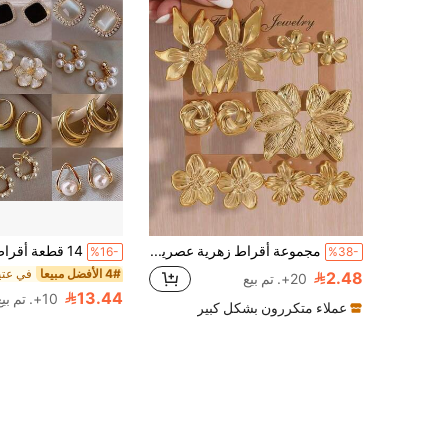
مجموعة أقراط زهرية عصرية 2/12 قطعة، مناسبة للارتداء اليومي والسفر والعطلات
%16-
%38-
4# الأفضل مبيعا
2.48
20+. تم بيع
13.44
10+. تم بيع
عملاء متكررون بشكل كبير