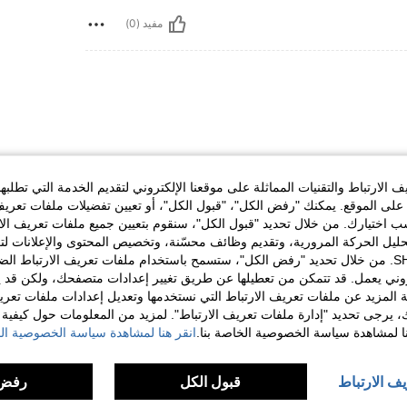
مفيد (0)
الارتباط والتقنيات المماثلة على موقعنا الإلكتروني لتقديم الخدمة التي تطلبه
لى الموقع. يمكنك "رفض الكل"، "قبول الكل"، أو تعيين تفضيلات ملفات تعريف
مفيد (0)
ختيارك. من خلال تحديد "قبول الكل"، سنقوم بتعيين جميع ملفات تعريف الارتب
حليل الحركة المرورية، وتقديم وظائف محسّنة، وتخصيص المحتوى والإعلانات لت
الخاصة بك مع SHEIN. من خلال تحديد "رفض الكل"، ستسمح باستخدام ملفات تعريف الارتباط 
لمراجعات
روني يعمل. قد تتمكن من تعطيلها عن طريق تغيير إعدادات متصفحك، ولكن قد ي
 المزيد عن ملفات تعريف الارتباط التي نستخدمها وتعديل إعدادات ملفات تعري
ك، يرجى تحديد "إدارة ملفات تعريف الارتباط". لمزيد من المعلومات حول كيفية مع
نا لمشاهدة سياسة الخصوصية الخاصة بنا.
انقر هنا لمشاهدة سياسة الخصوصية الخ
يف الارتباط
قبول الكل
رفض 