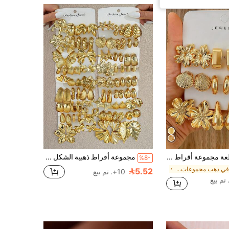
6-18 قطعة مجموعة أقراط ذهبية للنساء، موضة حفلات، سفر وعطلات، هدية خطوبة، مناسبة لمناسبات متنوعة، (مصنوعة من مادة CCB المركبة منخفضة الحساسية وغير قابلة للتلاشي)، هدية لها
مجموعة أقراط ذهبية الشكل على شكل زهرة مبالغ بها، نجمة البحر، صدفة، قلب، نجمة، فيونكة، مناسبة للنساء في الصيف، الشاطئ، المواعدة، هدية للصديقة، الزوجة، الصديقة، للارتداء اليومي المتنوع، 2-34 قطعة/مجموعة
%8-
في ذهب مجموعات أقراط نسائية
5.52
10+. تم بيع