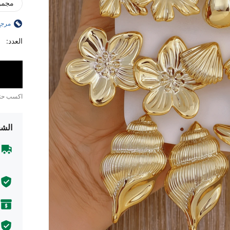
مجموعة 
مرجع
العدد:
اكسب ح
الشح