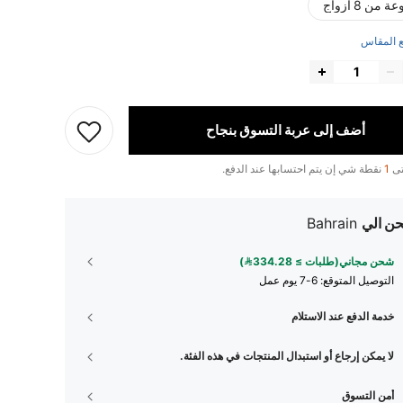
من 8 أزواج
 المقاس
أضف إلى عربة التسوق بنجاح
تى
1
نقطة شي إن يتم احتسابها عند الدفع.
ن الي
Bahrain
شحن مجاني(طلبات ≥ 334.28)
التوصيل المتوقع:
6-7 يوم عمل
خدمة الدفع عند الاستلام
لا يمكن إرجاع أو استبدال المنتجات في هذه الفئة.
أمن التسوق