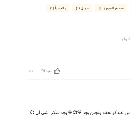
صحيح للصورة (1)
جميل (1)
رائع جداً (1)
مفيد (0)
ها من عندكو تحفه وتجنن بجد 💙💞💙 بجد شكرا شي ان 💞