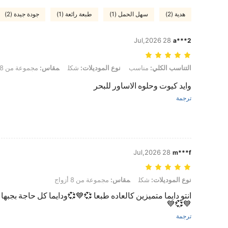
هدية (2)
سهل الحمل (1)
طبعة رائعة (1)
جودة جيدة (2)
28 Jul,2026
a***2
التناسب الكلي: مناسب, نوع الموديلات: شكل, مقاس: مجموعة من 8 أزواج
التناسب الكلي:
مناسب
نوع الموديلات:
شكل
مقاس:
مجموعة من 8 أزواج
وايد كيوت وحلوه الاساور للبحر
ترجمة
28 Jul,2026
m***f
نوع الموديلات: شكل, مقاس: مجموعة من 8 أزواج
نوع الموديلات:
شكل
مقاس:
مجموعة من 8 أزواج
انتو دايما متميزين كالعاده طبعا 💞💙💞ودايما كل حاجة بجب
💙💞💙
ترجمة