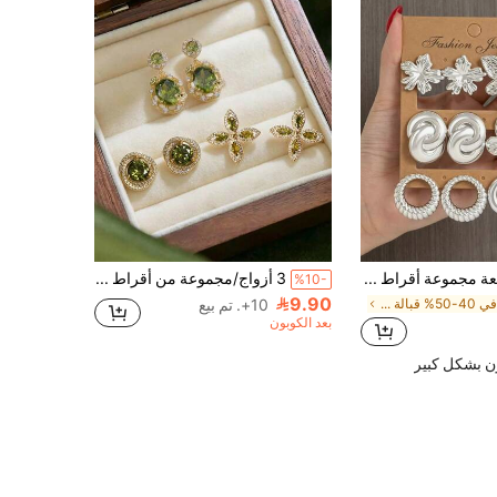
2/12 قطعة مجموعة أقراط زهرة فضية منقوشة، أقراط معدنية ملتوية بسيطة، أسلوب التنقل والمواعدة (مادة CCB خفيفة الوزن، غير قابلة للتلاشي)
3 أزواج/مجموعة من أقراط الكريستال الفرنسية الفاخرة باللون الأخضر الزيتوني، مزينة بعناصر البرسيم رباعي الأوراق والفراشة، تصميم راقي وأنيق. هدية مثالية للفتيات والأقارب والأصدقاء. مناسبة لأعياد الميلاد وعيد الحب وتقديمها للأحباء.
%10-
9.90
في 40-50% قبالة أقراط نسائية
10+. تم بيع
بعد الكوبون
ن بشكل كبير