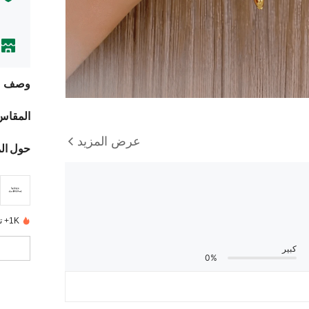
وصف
المقاس
عرض المزيد
حول ال
1K+ تم بيعها مؤخرًا
كبير
0%