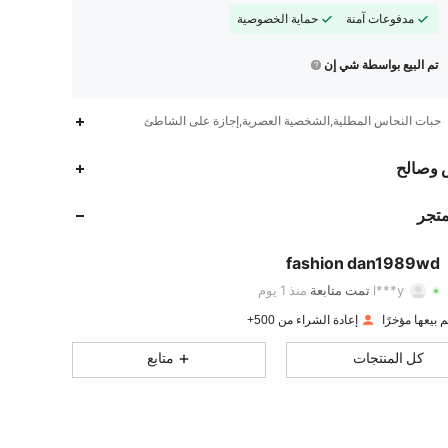
مدفوعات آمنة
حماية الخصوصية
تم البيع بواسطة شي إن
حبات النحاس المطلية,الشخصية العصرية,إجازة على الشاطئ
178
12
4.91
 وصالح
178
12
4.91
متجر
178
12
4.91
fashion dan1989wd
l***y
تمت متابعة
منذ 1 يوم
178
12
4.91
تقييم
قطع
متابعون
إعادة الشراء من 500+
178
12
4.91
كل المنتجات
متابع
178
12
4.91
178
12
4.91