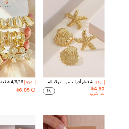
4 قطع أقراط من الفولاذ المقاوم للصدأ على شكل صدفة ونجمة بحر بأسلوب الشاطئ، مناسبة للنساء لحضور الحفلات أو عطلات الشاطئ، وأيضًا كهدية عطلة لها
%24-
%10-
4.50
6.05
بعد الكوبون