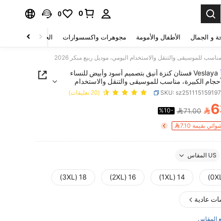
0
0
ة و الجمال
الأطفال والأمومة
مجوهرات واكسسوارات
الحقائب والأمتعة
Veslaya فستان كنزة أنيق بتصميم أسود وأبيض للنساء
حجام الكبيرة، مناسب للموسيقى والتنقل والاستخدام
وديل ربيع مبكر 2026
SKU: sz25111515919
(20 تعليقات)
6

%10-
71.00
PRICE AND AVAILABIL
ي بقيمة 7.10
US المقاس
18 (3XL)
16 (2XL)
14 (1XL)
ات عادية
 المقاس