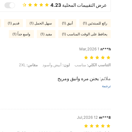
عرض التقييمات المحلية
4.23
رائع للمبتدئين (1)
أنيق (1)
سهل الحمل (1)
قديم (1)
يحافظ على الوقت المناسب (1)
مفيد (1)
واسع جداً (1)
1 Mar,2026
n***h
التناسب الكلي: مناسب, لون: أبيض وأسود, مقاس: 2XL
التناسب الكلي:
مناسب
لون:
أبيض وأسود
مقاس:
2XL
ملائم
:
يجنن مره وانيق ومريح
ترجمة
12 Jul,2026
m***8