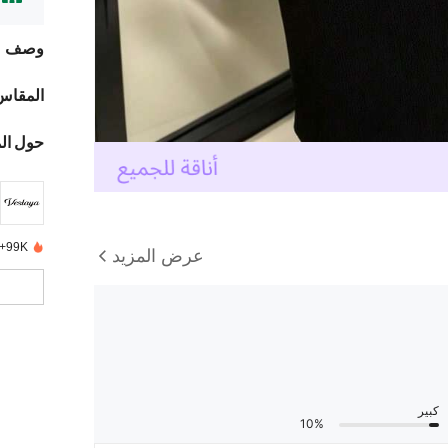
وصف
المقاس
حول ال
99K+ تم بيعها مؤخرًا
عرض المزيد
كبير
10%