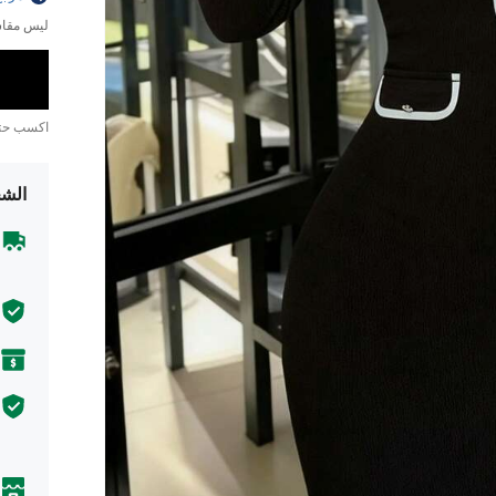
ليس مقاس
اكسب ح
الشح