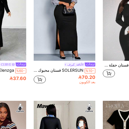
SHEIN Unity فستان حفلة طويل ضيق للمرأة البدينة مناسب للحفلات ذو أكمام طويلة وياقة بيتر بان مع تداخل مشبع، تصميم أنيق رومانسي
#أناقة_كيرف
a CURVE
SOLERSUN فستان محبوك طويل الأكمام مناسب للمرأة ذات الحجم الكبير، بتصميم كاجوال أنيق مع ألوان متباينة، بطبعات مخططة ولمسات قطعتين، مناسب للارتداء في الشتاء والخريف، للتسوق والمناسبات المختلفة
%60-
%10-
70.20
37.60
بعد الكوبون