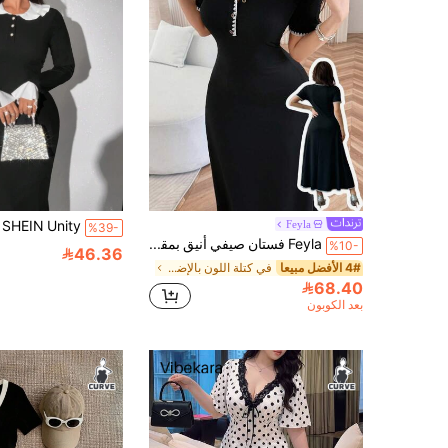
Feyla
%39-
Feyla فستان صيفي أنيق بمقاسات كبيرة بتصميم تقليدي مع حواف ملونة، ملابس عمل رسمية للمكتب والسهرات، أسود، مناسب ليوم المعلم
%10-
46.36
4# الأفضل مبيعا
في كتلة اللون بالإضافة إلى حجم فساتين
68.40
بعد الكوبون