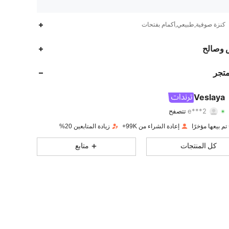
كنزة صوفية,طبيعي,أكمام بفتحات
112K
1.6K
4.79
 وصالح
112K
1.6K
4.79
متجر
112K
1.6K
4.79
Veslaya
e***2
تتصفح
112K
1.6K
4.79
تقييم
قطع
متابعون
إعادة الشراء من 99K+
زيادة المتابعين 20%
112K
1.6K
4.79
كل المنتجات
متابع
112K
1.6K
4.79
112K
1.6K
4.79
112K
1.6K
4.79
112K
1.6K
4.79