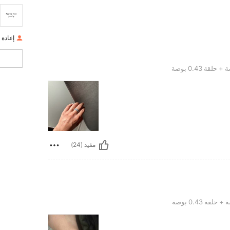
إعادة ا
مفيد (24)