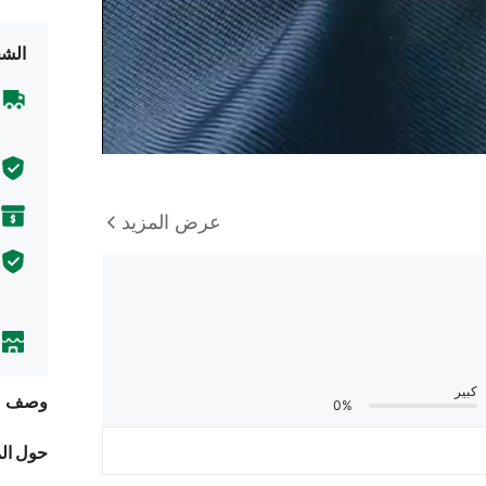
الشح
عرض المزيد
كبير
وصف
0%
حول ال