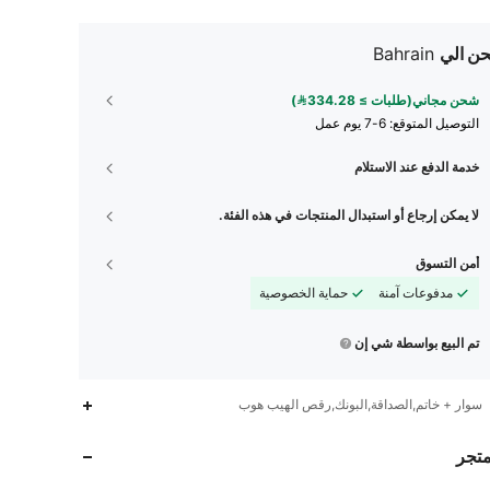
ن الي
Bahrain
شحن مجاني(طلبات ≥ 334.28)
التوصيل المتوقع:
6-7 يوم عمل
خدمة الدفع عند الاستلام
لا يمكن إرجاع أو استبدال المنتجات في هذه الفئة.
أمن التسوق
مدفوعات آمنة
حماية الخصوصية
تم البيع بواسطة شي إن
123
2
4.96
سوار + خاتم,الصداقة,البونك,رقص الهيب هوب
123
2
4.96
متجر
123
2
4.96
123
2
4.96