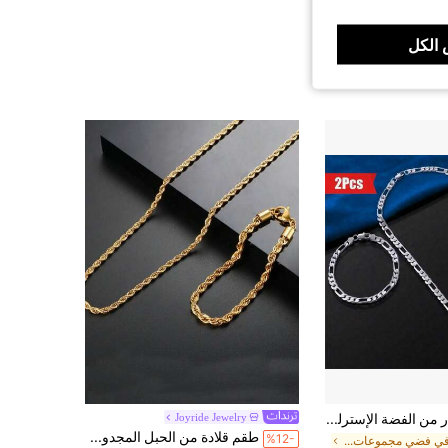
الكل
طقم قلادة وسوار من الفضة الإسترليني المطلي بطراز فيجارو للرجال، أنيق وعصري، مجموعة مجوهرات هيب هوب أنيقة للحفلات
Joyride Jewelry
طقم قلادة من الحبل المجدول من الفولاذ المقاوم للصدأ 316L، متعدد الاستخدامات، سعر الجملة
%12-
في فضي مجموعات مجوهرات الرجال