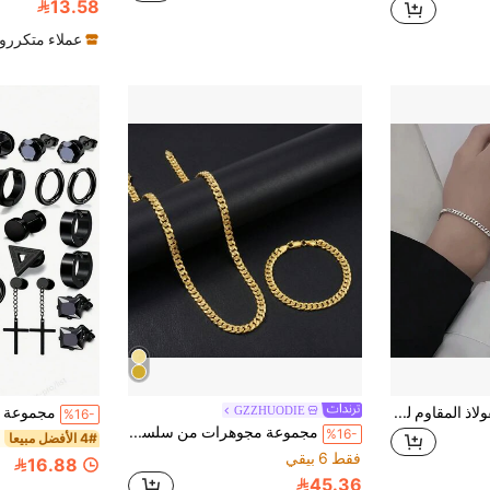
13.58
عملاء متكررو
2 سوار كاجوال من الفولاذ المقاوم للصدأ للأزواج، مثالي للارتداء اليومي والسفر، هدية رائعة لعيد الحب! هدية عيد الأب عيد الحب اكسسوارات مدرسية هالوين بنكي
GZZHUODIE
%16-
مجموعة مجوهرات من سلسلة وسوار مطلية بالذهب عيار 14 قيراط من النحاس السميك، مناسبة للاستخدام اليومي والحفلات والمهرجانات الموسيقية والعروض المسرحية
%16-
4# الأفضل مبيعا
فقط 6 بيقي
16.88
45.36