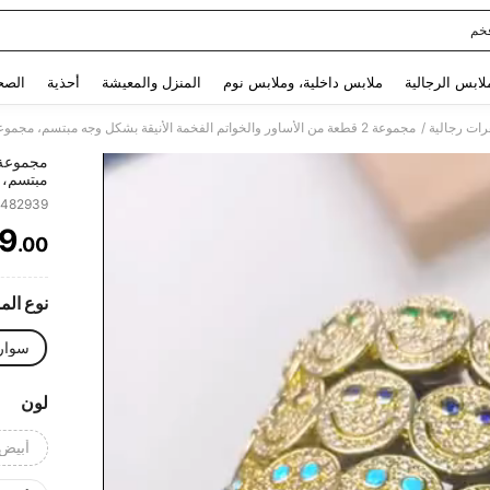
خم
Use up and down arrow keys to البحث الأخير and البحث والعثور. Press Enter to select.
لابس الرجالية
ملابس داخلية، وملابس نوم
المنزل والمعيشة
أحذية
الصح
/
ات رجالية
مبتسم، 
المكعبة
6482939
9
.00
ITY
نوع الم
سوار 
لون
أبيض