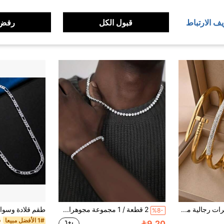
يف الارتباط
قبول الكل
رفض 
4 قطع مجموعة مجوهرات رجالية مطلية بالذهب عيار 18 قيراط من الفولاذ المقاوم للصدأ، مقاومة للماء والتلاشي، سوار بزهرة خماسية الأوراق ثلاثية الأبعاد، سوار بأزرار زهرة رباعية الأوراق مرصعة بالزركونيا، سوار بأزرار رسم ورقة البرسيم رباعية الأوراق، مناسبة للارتداء اليومي والحفلات والهدايا للعائلة والأصدقاء وعيد الحب وعيد الميلاد
2 قطعة / 1 مجموعة مجوهرات سلسلة تنس بتصميم هندسي دائري مزينة بالزركونيا المكعبة على طراز هيب هوب عصري، مناسبة للارتداء اليومي للرجال، هدية عيد ميلاد للصديق
%8-
1# الأفضل مبيعا
9.20