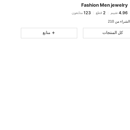
Fashion Men jewelry
123
2
4.96
تقييم
قطع
متابعون
a***3
تمت متابعة
منذ 1 يوم
123
2
4.96
لشراء من 210
123
2
4.96
كل المنتجات
متابع
123
2
4.96
123
2
4.96
123
2
4.96