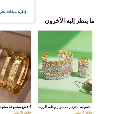
إدارة ملفات تعر
ما ينظر إليه الآخرون
مجموعة مجوهرات سوار وخاتم الزركونيا المطلي بالمينا على شكل برق، خاتم وجه مبتسم لامع من الزركونيا، سوار قابل للتعديل من النحاس المطلي بالذهب عيار 18 قيراط مع وجه مبتسم من الزركونيا، مناسب كهدية مجوهرات لعيد الحب
فقط 4 بيقي
فقط 8 بيقي