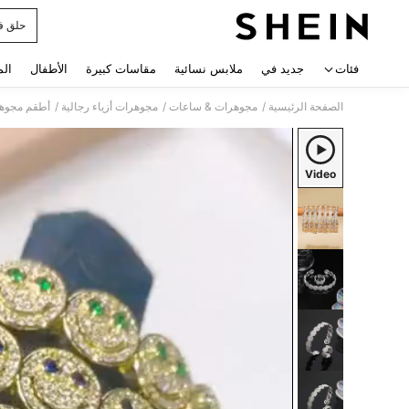
حلق ف
 navigate search
فئات
جديد في
ملابس نسائية
مقاسات كبيرة
الأطفال
الم
/
/
/
الصفحة الرئيسية
مجوهرات & ساعات
مجوهرات أزياء رجالية
أطقم مجوهر
Video