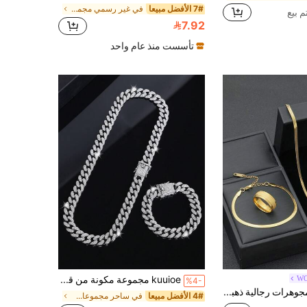
7# الأفضل مبيعا
في غير رسمي مجموعات مجوهرات الرجال
7.92
تأسست منذ عام واحد
W
kuuioe مجموعة مكونة من قلادة وسوار من نوع السلسلة الفاخرة، إكسسوارات الرقص الهيب هوب الجذابة للرجال، مناسبة كهدية مميزة ليوم الأب أو للصديق
%4-
مجموعة مجوهرات رجالية ذهبية بسلسلة مسطحة من الفولاذ المقاوم للصدأ مطلية بالذهب عيار 18 قيراط، قلادة وسوار بأسلوب بسيط للارتداء اليومي، هدية رجالية، مجوهرات رجالية
4# الأفضل مبيعا
في ساحر مجموعات مجوهرات الرجال