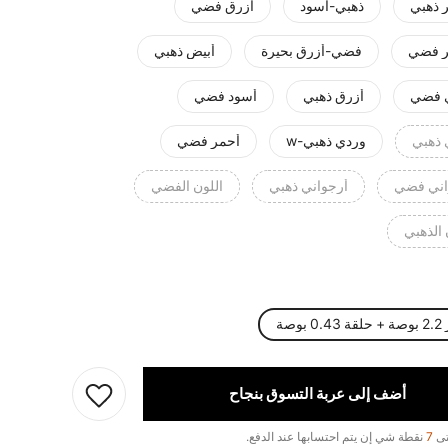
 ذهبي
ذهبي-أسود
أزرق فضي
 فضي
فضي-أزرق بحيرة
أبيض ذهبي
 فضي
أزرق ذهبي
أسود فضي
 ذهبي
وردي ذهبي-w
أحمر فضي
اني فضي
أرجواني ذهبي
اللون الفضي
 الذهبي
 بوصة
أضف إلى عربة التسوق بنجاح
تى
7
نقطة شي إن يتم احتسابها عند الدفع.