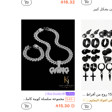
16.32
ن بشكل كبير
مجموعة 15 زوج من أقراط سوداء، أقراط مسمارية من الفولاذ المقاوم للصدأ بأسلوب بارد، أقراط مثقوبة شخصية عالية الجودة، مجموعة أقراط حلقية معلقة بتصميم هندسي متقاطع، أقراط باردة للجنسين
Ken Jewelry
مجموعة سلسلة كوبية كاملة من الألماس بحروف GANG على الطراز الأوروبي والأمريكي للهيب هوب، مجموعة قلادة وسوار مرصعة بالراين للرجال، إكسسوارات ملابس الشارع باللونين الذهبي والفضي، هدية للصديق
%45-
في الفولاذ المقاوم للصدأ مجموعات مجوهرات الرجال
15.30