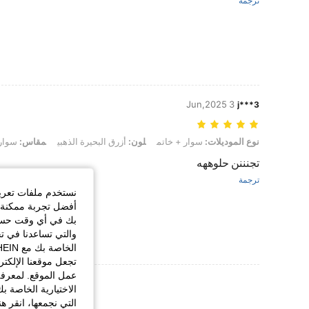
ترجمة
3 Jun,2025
j***3
نوع الموديلات: سوار + خاتم, لون: أزرق البحيرة الذهبي, مقاس: سوار 2.2 بوصة + حلقة 0.43 بوصة
نوع الموديلات:
سوار + خاتم
لون:
أزرق البحيرة الذهبي
مقاس:
سوار 2.2 بوصة + حلقة 0.43
تجنننن حلوههه
ترجمة
نستخدم ملفات تعريف 
أفضل تجربة ممكنة ع
بك في أي وقت حسب ا
والتي تساعدنا في ت
تجعل موقعنا الإلكت
عمل الموقع. لمعرفة
عرض المزيد من ا
الاختيارية الخاصة ب
التي نجمعها، انقر ه