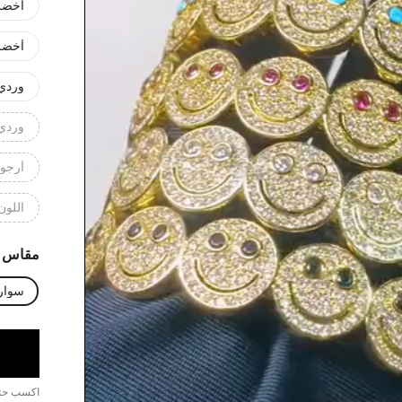
أخضر
أخضر
وردي
وردي
أرجو
اللون
مقاس
سوار 2.2 بوصة + حلقة 0.43
اكسب ح