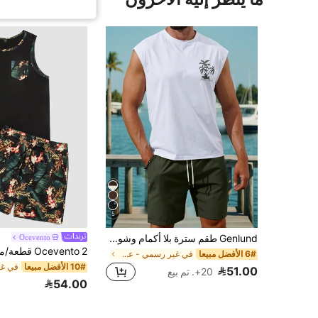
5
Genlund طقم سترة بلا أكمام وشورت بطباعة بسيطة بطراز العطلات للرجال، ملابس مريحة، عطلة
Ocevento
6# الأفضل مبيعا
في غير رسمي - عطلة غير رسمي تنسيقات قمصان الرجال ب
10# الأفضل مبيعا
51.00
20+. تم بيع
54.00