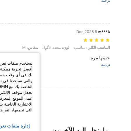
ترجمة
5 Dec,2025
m***6
التناسب الكلي: مناسب, لون: متعدد الألوان, مقاس: M
التناسب الكلي:
مناسب
لون:
متعدد الألوان
مقاس:
M
حبيتها مره
نستخدم ملفات تعريف 
ترجمة
أفضل تجربة ممكنة ع
بك في أي وقت حسب ا
والتي تساعدنا في ت
تجعل موقعنا الإلكت
عرض المزيد من ا
عمل الموقع. لمعرفة
الاختيارية الخاصة ب
التي نجمعها، انقر ه
إدارة ملفات تعر
ما ينظر إليه الآخرون