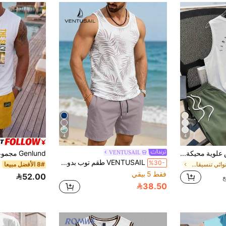
4
4
Daypath طقم ملابس علوية محيكة وشورت منسوج بنمط أشجار جوز الهند للرجال، طقم ملابس رجالي مكون من قطعتين، مناسب للصيف والخروجات والسباحة والتزلج على الأمواج
VENTUSAIL
VENTUSAIL طقم توب بدون أكمام وشورتات محبوكة للرجال، ملابس بأسلوب كاجوال للعطلات، توب بدون أكمام بطبعة أوراق النخيل وشورتات برباط، ملابس مريحة للرجال للارتداء الكاجوال في العطلات
%30-
في استوائي تنسيقات قمصان الرجال بدون أكمام
8# الأفضل مبيعا
فقط 5 بيقي
52.00
38.50