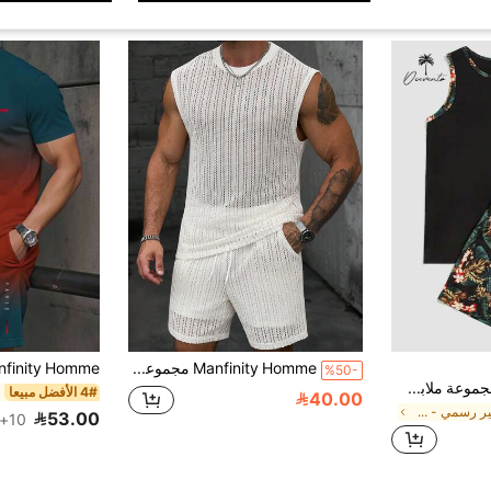
Manfinity Homme مجموعة من قطعتين للرجال تتكون من سترة ذات رقبة دائرية مصنوعة من قماش جاكارد مفرغ وشورت ذو خصر مطاطي قابل للسحب، مناسبة للرجال في المناسبات الرسمية وغير الرسمية والرياضة والمكتب، بتصميم كلاسيكي ياباني، مناسبة للارتداء الشخصي أو كهدية للأصدقاء، مناسبة للربيع والصيف
%50-
Ocevento 2 قطعة/مجموعة ملابس رجالية محبوكة عصرية للاستخدام اليومي والترفيه والشاطئ والتزلج على الأمواج والعطلات، بنمط الأزهار والأوراق، توب بدون أكمام وشورت، هدايا عيد الأب المريحة، كرة القدم
4# الأفضل مبيعا
40.00
في غير رسمي - عطلة غير رسمي تنسيقات قمصان الرجال ب
53.00
10+. تم بيع