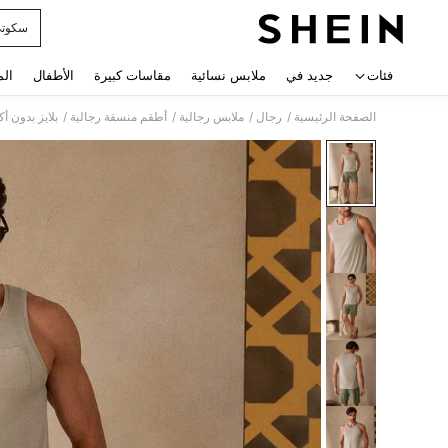
سكوت
 navigate search
فئات
جديد في
ملابس نسائية
مقاسات كبيرة
الأطفال
الم
/
/
/
/
الصفحة الرئيسية
رجال
ملابس رجالية
أطقم منسقة رجالية
بلايز بدون أ