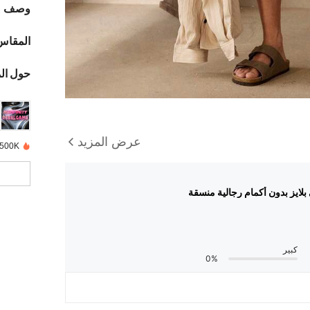
وصف
المقاس
حول ال
عرض المزيد
500K+ تم بيعها مؤخرًا
لايز بدون أكمام رجالية منسقة
كبير
0%