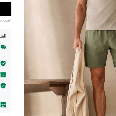
اكسب ح
الشح