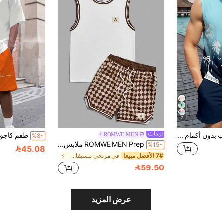
7
Genlund مجموعة توب بدون أكمام برقبة دائرية مطبوع بنمط شجر النخيل بتدرج لوني وشورت بخصر برباط وجيوب للرجال، للعطلات
ROMWE MEN
%8-
ROMWE MEN Prep ملابس علوية الخزان المزين بالخطوط وشورت للرجال طقم 2قطعة/مجموعة، مدرسي
%15-
45.08
7# الأفضل مبيعا
في مرتخي تنسيقات قمصان الرجال بدون أكمام
59.50
عرض المزيد