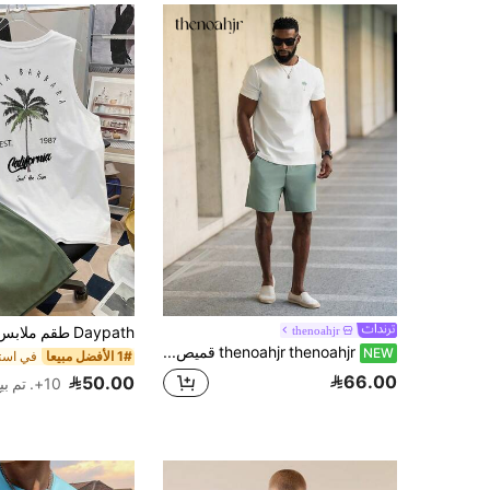
thenoahjr
thenoahjr thenoahjr قميص كم قصير مطبوع برسم أشجار جوز الهند ذو ألوان متباينة وشورت خصر رباط، هدية للصديق، ملابس صيفية مريحة، أزواج
NEW
1# الأفضل مبيعا
66.00
50.00
10+. تم بيع