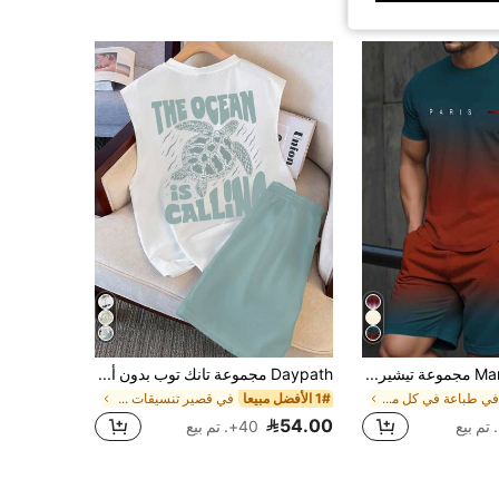
Manfinity Homme مجموعة تيشيرت كاجوال كم قصير بطباعة حرفية وشورت خصر مربوط 2 قطعة للرجال
Daypath مجموعة تانك توب بدون أكمام وشورت مطبوع بطبعة سلحفاة البحر "نداء المحيط" للرجال، قصة فضفاضة للارتداء الخارجي في الصيف، ملابس شاطئ صيفية مريحة، ملابس عطلات
في طباعة في كل مكان تنسيقات قمصان الرجال
1# الأفضل مبيعا
في قصير تنسيقات قمصان الرجال بدون أكمام
54.00
40+. تم بيع