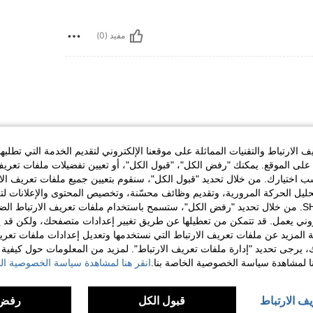
مفيد (0)
الارتباط والتقنيات المماثلة على موقعنا الإلكتروني لتقديم الخدمة التي تطلبه
لى الموقع. يمكنك "رفض الكل"، "قبول الكل"، أو تعيين تفضيلات ملفات تعريف
ختيارك. من خلال تحديد "قبول الكل"، سنقوم بتعيين جميع ملفات تعريف الارتب
مفيد (0)
حليل الحركة المرورية، وتقديم وظائف محسّنة، وتخصيص المحتوى والإعلانات لت
الخاصة بك مع SHEIN. من خلال تحديد "رفض الكل"، ستسمح باستخدام ملفات تعريف الارتباط 
روني يعمل. قد تتمكن من تعطيلها عن طريق تغيير إعدادات متصفحك، ولكن قد ي
لمراجعات
 المزيد عن ملفات تعريف الارتباط التي نستخدمها وتعديل إعدادات ملفات تعري
ك، يرجى تحديد "إدارة ملفات تعريف الارتباط". لمزيد من المعلومات حول كيفية مع
نا لمشاهدة سياسة الخصوصية الخاصة بنا.
انقر هنا لمشاهدة سياسة الخصوصية الخ
يف الارتباط
قبول الكل
رفض 