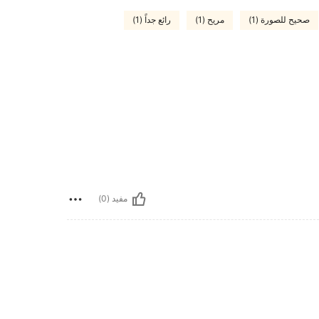
صحيح للصورة (1)
مريح (1)
رائع جداً (1)
مفيد (0)