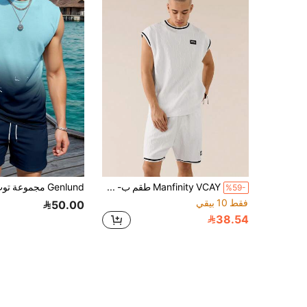
Manfinity VCAY طقم ب- 2 قطعة للرجال من سترة محبوكة وسرفيل بدون أكمام بقصة فضفاضة للاستخدام اليومي الكاجوال ، وشورت مستقيم الساق بخصر مطاطي
%59-
فقط 10 بيقي
50.00
38.54