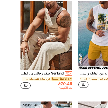
17
Genlund مجموعة من الفانلة والشورت المطبوعة بصورة شجرة جوز الهند والحروف للرجال، طقم عصري مناسب للعطلات الصيفية والمواعدة والحفلات، هدية مثالية لصديقك في أيام الشاطئ
Genlund طقم رجالي من قطعتين: تانك توب سادة وبنطلون، ملابس عضلات رجالية، ملابس رجالية بدون أكمام، للعطلات
%2-
في غير رسمي - عطلة غير رسمي تنسيقات قمصان الرجال ب
5# الأفضل مبيعا
في سادة تنسيقات قمصان الرجال بدون أكمام
79.45
بعد الكوبون