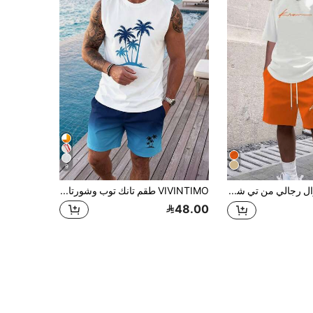
9
طقم كاجوال رجالي من تي شيرت برقبة دائرية وأكمام قصيرة مطبوع عليه حروف وشورت
VIVINTIMO طقم تانك توب وشورتات رجالي مقاس قياسي بطبعة شجرة النخيل، مناسب للعطلات
48.00