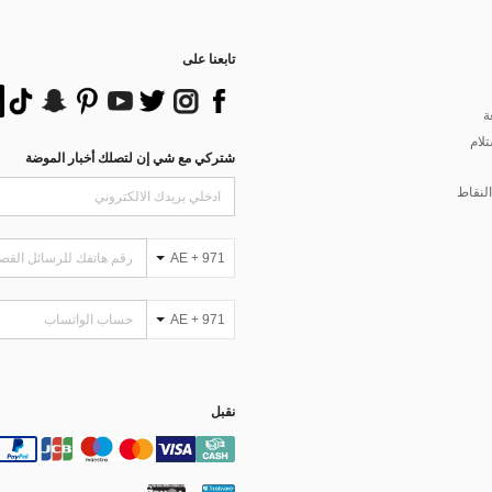
تابعنا على
ة
تلام
شتركي مع شي إن لتصلك أخبار الموضة
لنقاط
AE + 971
AE + 971
نقبل