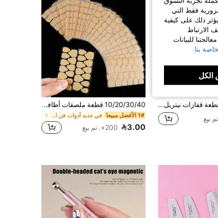
كملة تجربة التسوق
الضرورية فقط التي
ؤثر ذلك على كيفية
ف الارتباط
الجتنا للبيانات
اصة بنا.
الكل
4
100/50 قطعة قفازات نيتريل وردية، قفازات تنظيف منزلية قابلة للتخلص منها، مناسبة لصالونات الأظافر وصالونات الشعر، مناسبة للتنظيف واستحمام الحيوانات الأليفة وفن الأظافر وتصفيف الشعر والرسم، قفازات خفيفة الوزن، قفازات ناعمة، قفازات متينة، قفازات خالية من اللاتكس، مناسبة لموظفي المطبخ ومحترفي الصالونات (معبأة في أكياس). 100/50/4 قطعة
10/20/30/40 قطعة ملصقات أظافر شفافة الجانب، عديمة الرائحة ومقاومة للماء؛ لاصق أظافر قوي وقابل للتنفس وعالي الجودة؛ يستخدم لتثبيت لاصق الأظافر؛ مستلزمات العناية بالأظافر للنساء. هذه هي مستلزمات العناية بالأظافر المتنوعة التي يحتاجها فنانو الأظافر وفنيو الأظافر، مستلزمات العناية بالأظافر الاحترافية لفناني الأظافر، ومستلزمات العناية بالأظافر الأساسية لفنيي الأظافر وفناني الأظافر
1# الأفضل مبيعا
في جديد أدوات فن الأظافر
3.00
200+. تم بيع