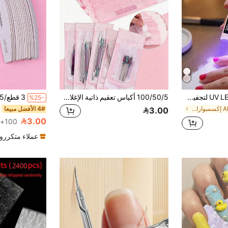
مصباح أظافر UV LED لتجفيف طلاء الأظافر الجل، مصباح أظافر UV صغير محمول على الطاولة قابل للشحن مع حامل، مجفف أظافر سريع التصلب بطاقة USB بسعة 200mAh لطلاء الجل، أداة فن الأظافر DIY
100/50/5 أكياس تعقيم ذاتية الإغلاق شفافة وردية، مقاومة للحرارة، ذاتية اللصق، مضادة للبكتيريا، 3 أحجام، أكياس تعقيم فارغة متعددة الوظائف قابلة للتخلص، مناسبة لأدوات التجميل، أدوات الحفر، التعقيم بالبخار، التعقيم بالأشعة فوق البنفسجية، التعبئة المعقمة، أكياس تعبئة أدوات فن الأظافر، أدوات إكسسوارات فن الأظافر، أكياس تخزين أدوات فن الأظافر
%25-
في ABS إكسسوارات فن الأظافر
4# الأفضل مبيعا
3.00
3.00
100+. تم بيع
عملاء متكررو