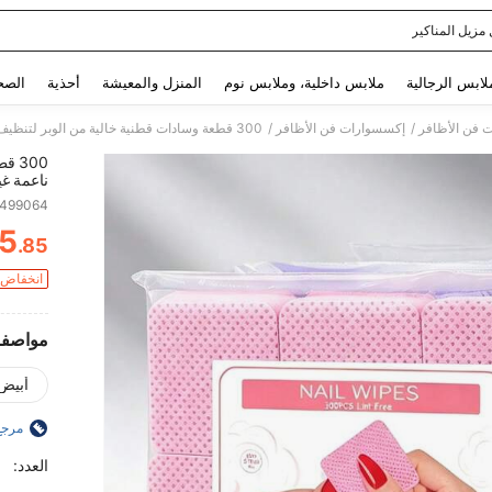
 مزيل المناكير
Use up and down arrow keys to البحث الأخير and البحث والعثور. Press Enter to select.
لابس الرجالية
ملابس داخلية، وملابس نوم
المنزل والمعيشة
أحذية
الصح
/
/
ت فن الأظافر
إكسسوارات فن الأظافر
300
ناعمة غ
متعددة ا
6499064
البنفسجي
5
مستلزما
.85
ITY
انخفاض ا
مواصفا
أبيض
مرجع
العدد: