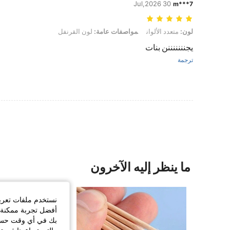
30 Jul,2026
m***7
لون: متعدد الألوان, مواصفات عامة: لون القرنفل
لون:
متعدد الألوان
مواصفات عامة:
لون القرنفل
يجنننننننن بنات
ترجمة
ما ينظر إليه الآخرون
نستخدم ملفات تعريف 
أفضل تجربة ممكنة ع
بك في أي وقت حسب ا