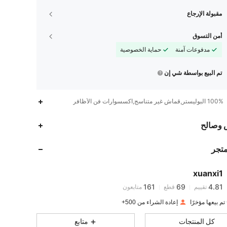
مقبولة الإرجاع
أمن التسوق
مدفوعات آمنة
حماية الخصوصية
تم البيع بواسطة شي إن
100% البوليستر,قماش غير متناسج,اكسسوارات فن الأظافر
 وصالح
161
69
4.81
متجر
161
69
4.81
xuanxi1
161
69
4.81
تقييم
قطع
متابعون
s***9
تم دفع
منذ 1 يوم
إعادة الشراء من 500+
161
69
4.81
كل المنتجات
متابع