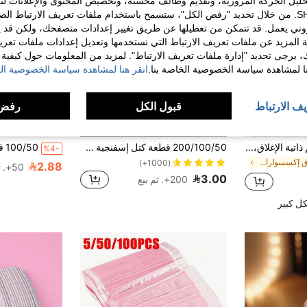
حليل الحركة المرورية، وتقديم وظائف محسّنة، وتخصيص المحتوى والإعلانات لت
الخاصة بك مع SHEIN. من خلال تحديد "رفض الكل"، ستسمح باستخدام ملفات تعريف الارتباط 
روني يعمل. قد تتمكن من تعطيلها عن طريق تغيير إعدادات متصفحك، ولكن قد ي
 المزيد عن ملفات تعريف الارتباط التي نستخدمها وتعديل إعدادات ملفات تعري
ك، يرجى تحديد "إدارة ملفات تعريف الارتباط". لمزيد من المعلومات حول كيفية مع
نا لمشاهدة سياسة الخصوصية الخاصة بنا.
انقر هنا لمشاهدة سياسة الخصوصية الخ
يف الارتباط
قبول الكل
رفض 
20 قطعة أكياس تعقيم ذاتية الإغلاق، أكياس تخزين قابلة للتوسيع لتنظيف الأظافر، أكياس محكمة السد مقاومة للماء مناسبة لأدوات المناكير والوشم، مناسبة لأطراف الحفر والملقط والمقص، لوازم صالون الأظافر المحترف (وردي)
200/100/50 قطعة كتل إسفنجية صغيرة مع ملقط رباعي الأطراف، إسفنجة تدرج أومبري لفن الأظافر لطلاء الجل ومسحوق المرآة، مجموعة أدوات ومستلزمات فن الأظافر DIY
%4-
في ورق إكسسوارات فن الأظافر
(1000+)
2.88
50+. تم بيع
3.00
200+. تم بيع
ل كبير