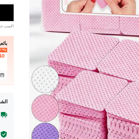
اكسب ح
بائعي
ال
40
الشح