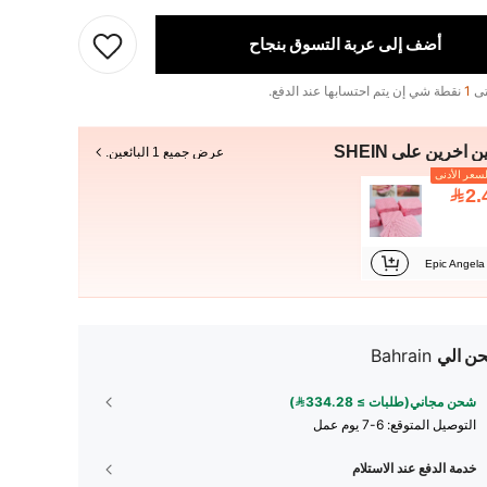
أضف إلى عربة التسوق بنجاح
تى
1
نقطة شي إن يتم احتسابها عند الدفع.
ن آخرين على SHEIN
عرض جميع 1 البائعين.
سعر الأدنى
2.
Epic Angela
ن الي
Bahrain
شحن مجاني(طلبات ≥ 334.28)
التوصيل المتوقع:
6-7 يوم عمل
خدمة الدفع عند الاستلام