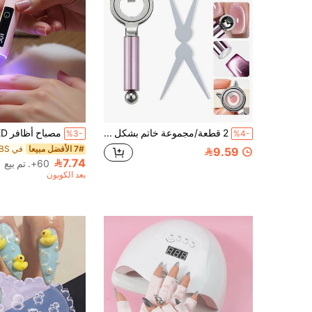
2 قطعة/مجموعة خاتم بشكل أذن القطة لفن الأظافر مع مغناطيس عين القطة والحديد الفرنسي، أدوات مغناطيسية متعددة الوظائف الطرف تخلق تأثير عين القطة المجوف والخرز الزجاجي، لوازم أدوات الأظافر الاحترافية
%3-
%4-
7# الأفضل مبيعا
9.59
7.74
60+. تم بيع
بعد الكوبون