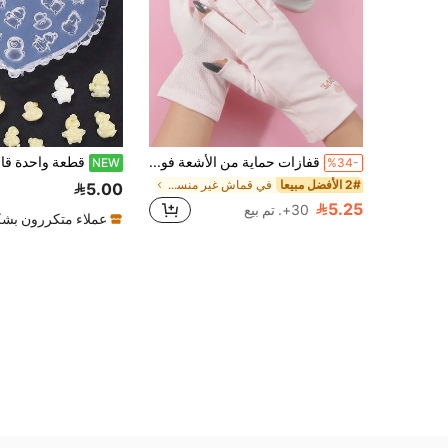
قفازات حماية من الأشعة فوق البنفسجية لفن الأظافر الجل، قفازات علاج بالضوء فوق البنفسجي، قفازات وردية بدون أصابع (زوج واحد)، تمنع تسمير الجلد تحت مصباح الأظافر، مثالية لفناني الأظافر وهواة الأظافر DIY وصالونات الأظافر (هدية عيد الحب وعيد الأم)، مستلزمات الأظافر، أدوات الأظافر، أدوات فن الأظافر، موسم العودة إلى المدرسة، فن الأظافر، أدوات أطراف الأظافر
NEW
%34-
2# الأفضل مبيعا
في قماش غير منسوج إكسسوارات فن الأظافر
5.00
5.25
30+. تم بيع
عملاء متكررون بشك