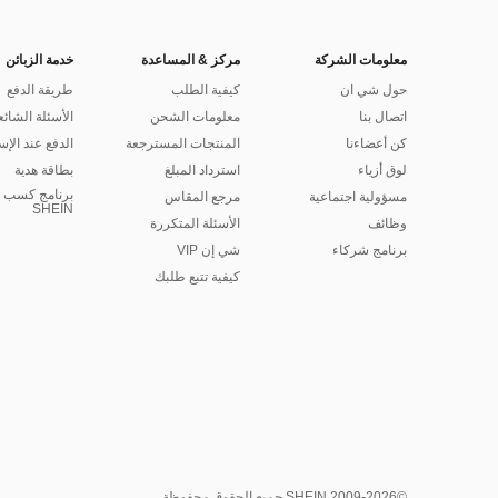
معلومات الشركة
مركز & المساعدة
خدمة الزبائن
حول شي ان
كيفية الطلب
طريقة الدفع
اتصال بنا
معلومات الشحن
الأسئلة الشائع
كن أعضاءنا
المنتجات المسترجعة
الدفع عند الإس
لوق أزياء
استرداد المبلغ
بطاقة هدية
برنامج كسب ا
مسؤولية اجتماعية
مرجع المقاس
SHEIN
وظائف
الأسئلة المتكررة
برنامج شركاء
شي إن VIP
كيفية تتبع طلبك
©2009-2026 SHEIN جميع الحقوق محفوظة