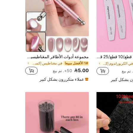
3 قطع/5 قطع/10 قطع/25 قطعة/50 قطعة مبرد أظافر خشبي رمادي رقيق - مبرد أظافر 100/180/240 حبيبة لوح إيمري ثنائي الجانب قابل للغسل لوحات إيمري قابلة لإعادة الاستخدام مصقلات أظافر أدوات مانيكير للأظافر الطبيعية والأظافر الأكريليك للاستخدام المنزلي والصالون، ضروري
مجموعة أدوات الأظافر المغناطيسية ذات العين القطة 2 في 1، أدوات متعددة الوظائف مغناطيسية قوية لطلاء أظافر جل العين القطة، ملحقات تصميم فن الامتصاص الكروي الصلب، مناسبة للاستخدام المنزلي DIY وصالون الأظافر
1# الأفضل مبيعا
في مغناطيس إكسسوارات فن الأظافر
في الكربوراندوم إكسسوارات فن الأظافر
5.00
50+. تم بيع
عملاء متكررون بشكل كبير
ن بشكل كبير