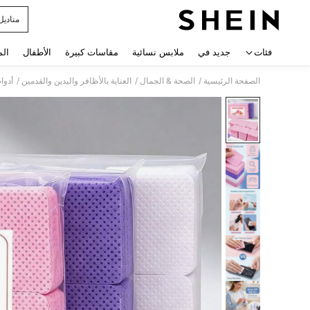
مناديل
 navigate search
فئات
جديد في
ملابس نسائية
مقاسات كبيرة
الأطفال
الم
/
/
/
الصفحة الرئيسية
الصحة & الجمال
العناية بالأظافر واليدين والقدمين
أدوا