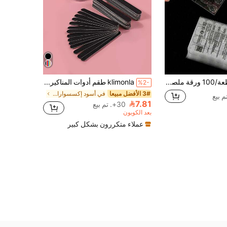
2400 قطعة/100 ورقة ملصقات أظافر جيلي جل، ملصقات أظافر فائقة الرقة، لاصق شفاف ثنائي الجانب، قابلة لإعادة الاستخدام، لزخرفة الأظافر الفنية، مناسبة للأظافر المثبتة، أوراق ملصقات الأظافر، ملصقات أظافر DIY
klimonla طقم أدوات المناكير - 80 قطعة من ملفات الأظافر الرملية ذات الوجهين، لوح الأمري، أدوات المناكير والبديكير في حاوية محمولة سوداء للاستخدام المنزلي والصالون، لوازم الأظافر، أدوات الأظافر، أدوات فن الأظافر، العودة إلى المدرسة، الأظافر، أدوات الأظافر لأظافر الضغط
%2-
3# الأفضل مبيعا
في أسود إكسسوارات فن الأظافر
7.81
30+. تم بيع
بعد الكوبون
عملاء متكررون بشكل كبير