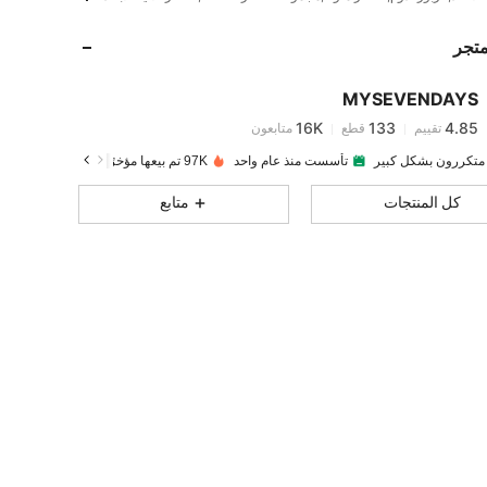
متجر
16K
133
4.85
MYSEVENDAYS
16K
133
4.85
تقييم
قطع
متابعون
a***w
تم دفع
منذ 1 يوم
 متكررون بشكل كبير
تأسست منذ عام واحد
97K تم بيعها مؤخرًا
16K
133
4.85
كل المنتجات
متابع
16K
133
4.85
16K
133
4.85
16K
133
4.85
16K
133
4.85