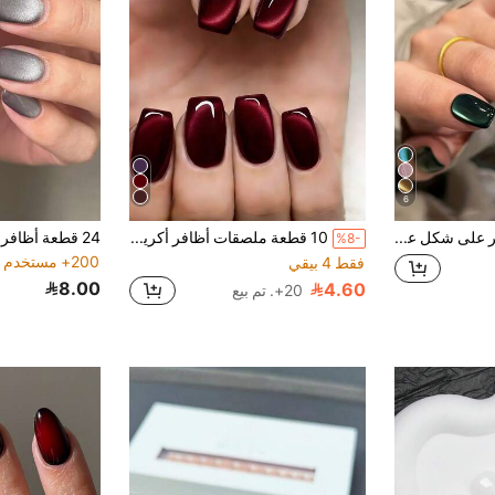
6
30 ملصق أظافر على شكل عين القطة، قابل للإزالة، أنيق وأنيق، بألوان أحمر وبنفسجي ثابتة، مناسب للاستخدام اليومي للنساء، الحفلات، العطلات، يتضمن جيلي جل وملف أظافر ولوازم الأظافر
10 قطعة ملصقات أظافر أكريليك مربعة متوسطة الحجم، بتصميم عين القطة البلورية بطراز بانك جوث بتباين الأسود والأحمر، مجموعة أظافر صناعية مزينة بالبريق الأحمر الكرزي بتصميم عين القطة، مناسبة للنساء والفتيات، تشمل ملصق لاصق وشريط ملف صغير
%8-
200+ مستخدم قام بإعادة الشراء
فقط 4 بيقي
8.00
4.60
20+. تم بيع