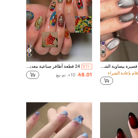
5
24 قطعة أظافر قصيرة بيضاوية الشكل لون رمادي عين القطة صلبة للضغط على الأظافر، أظافر اكريليك مزيفة، طقم مناكير كامل قابل للإزالة مع تغطية كاملة وثبات طويل الأمد، يشمل 1 ورقة من الألسنة اللاصقة و 1 ملف صغير، مناسب للارتداء اليومي، لوازم الأظافر
24 قطعة أظافر صناعية معدنية ملونة بنمط تمساح حلزوني بتأثير "التقيؤ" ونسيج ذهبي، أجواء الدوبامين، مزيج زيت الرسم بأسلوب فني، مع غراء جيلو و1 قطعة شريط مبرد
%11-
8.01
10+. تم بيع