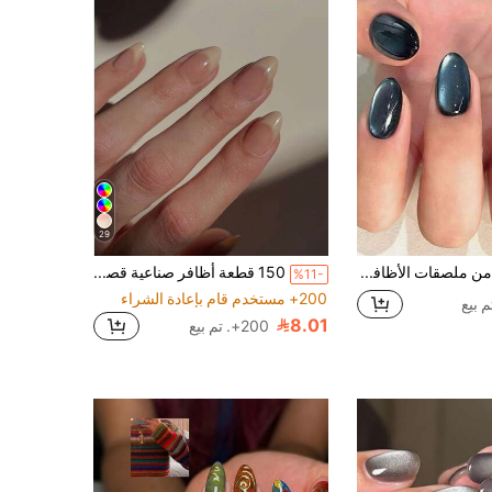
29
24 قطعة من ملصقات الأظافر البيضاوية القصيرة Y2K بحجر كريستالي أزرق بعين القطة، مصنوعة من مادة الأكريليك، مجموعة أظافر أكريليك صناعية مثالية، تتضمن 1 جل جيلي و 1 مبرد أظافر، أظافر
150 قطعة أظافر صناعية قصيرة بشكل اللوز بتدرج أبيض، تصميم أظافر فرنسي بسيط، مجموعة أظافر صناعية قصيرة بشكل اللوز، أظافر فرنسية بشكل اللوز، أظافر قابلة للضغط
%11-
200+ مستخدم قام بإعادة الشراء
8.01
200+. تم بيع