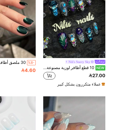
Nili's Starry Sky
%8-
10 قطع أظافر لوزية مصنوعة يدويًا مغطاة بالكامل، أظافر صناعية باللون الأزرق والأخضر المزرق والبنفسجي، حورية البحر الداكنة الخيالية القوطية قابلة لإعادة الاستخدام، مع غراء الجيلي ومبرد الأظافر، مناسبة للاستخدام اليومي والحفلات الموسيقية والتنكر، هدية مانيكير براقة غامضة بأسلوب Y2K المحيطي
NEW
4.60
27.00
عملاء متكررون بشكل كبير