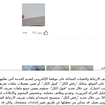
مفيد (0)
رر
رر
رر
رر
الارتباط والتقنيات المماثلة على موقعنا الإلكتروني لتقديم الخدمة التي تطلبه
رر
لى الموقع. يمكنك "رفض الكل"، "قبول الكل"، أو تعيين تفضيلات ملفات تعريف
رر
ختيارك. من خلال تحديد "قبول الكل"، سنقوم بتعيين جميع ملفات تعريف الارتب
رر
رر
حليل الحركة المرورية، وتقديم وظائف محسّنة، وتخصيص المحتوى والإعلانات لت
رر
الخاصة بك مع SHEIN. من خلال تحديد "رفض الكل"، ستسمح باستخدام ملفات تعريف الارتباط 
ين
روني يعمل. قد تتمكن من تعطيلها عن طريق تغيير إعدادات متصفحك، ولكن قد ي
رر