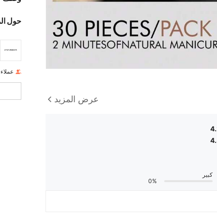
حول ال
عملاء
عرض المزيد
4
4
كبير
0%