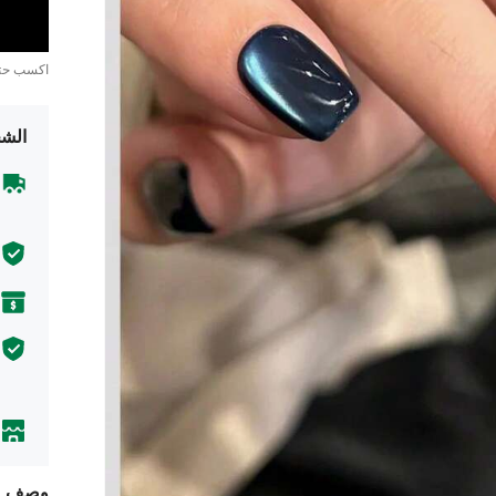
اكسب ح
الشح
وصف