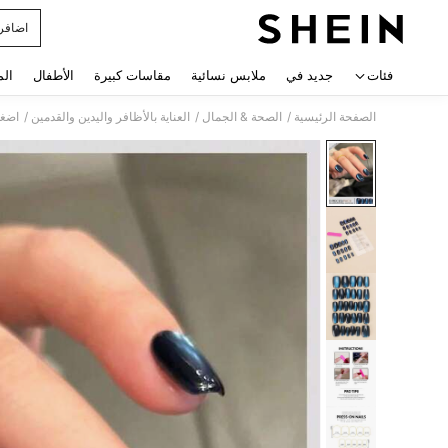
اضافر
 navigate search
فئات
جديد في
ملابس نسائية
مقاسات كبيرة
الأطفال
الم
/
/
/
الصفحة الرئيسية
الصحة & الجمال
العناية بالأظافر واليدين والقدمين
اضغط