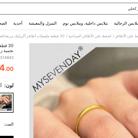
 كحلي
Use up and down arrow keys to البحث الأخير and البحث والعثور. Press Enter to select.
لابس الرجالية
ملابس داخلية، وملابس نوم
المنزل والمعيشة
أحذية
الصح
/
/
 على الأظافر
اضغط على الأظافر الصناعية
30 قط
7314842
والتجمع
4
أيضًا لل
.00
ITY
لون:
أ
العدد: