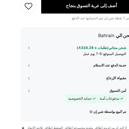
أضف إلى عربة التسوق بنجاح
تى
1
نقطة شي إن يتم احتسابها عند الدفع.
ن الي
Bahrain
شحن مجاني(طلبات ≥ 334.28)
التوصيل المتوقع:
6-7 يوم عمل
خدمة الدفع عند الاستلام
مقبولة الإرجاع
أمن التسوق
مدفوعات آمنة
حماية الخصوصية
تم البيع بواسطة شي إن
16K
133
4.85
لا أحد,كربوراندوم,أظافر ملونة,مجموعة أظافر الضغط,أظافر ثلاثية الأبعاد