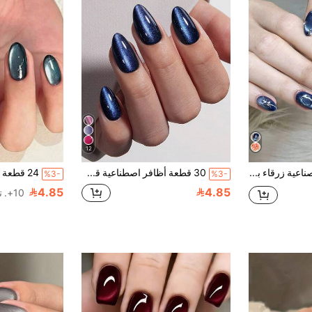
12
10 قطع أظافر صناعية زرقاء بشكل عين القطة، شكل لوزي متوسط، ديكور فراشة فضية ثلاثية الأبعاد مع لؤلؤ، أظافر زرقاء داكنة لامعة تغطية كاملة قابلة لإعادة الاستخدام مع غراء، جمالية
30 قطعة أظافر اصطناعية قصيرة مربعة/بشكل اللوز بلون زهري لامع بتصميم عين القطة، تصميم عين القطة البراق التدرجي، مناسبة لمناسبات النساء والحياة اليومية والربيع/الصيف، مستلزمات الأظافر
%3-
%3-
4.85
4.85
10+. تم بيع