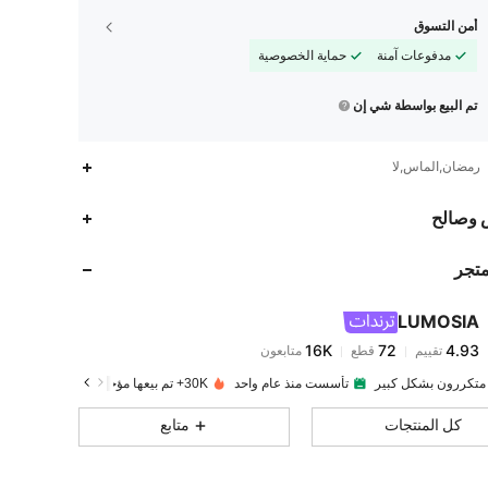
أمن التسوق
مدفوعات آمنة
حماية الخصوصية
تم البيع بواسطة شي إن
رمضان,الماس,لا
16K
72
4.93
 وصالح
متجر
16K
72
4.93
LUMOSIA
16K
72
4.93
تقييم
قطع
متابعون
r***d
تم دفع
منذ 1 يوم
 متكررون بشكل كبير
تأسست منذ عام واحد
30K+ تم بيعها مؤخرًا
16K
72
4.93
كل المنتجات
متابع
16K
72
4.93