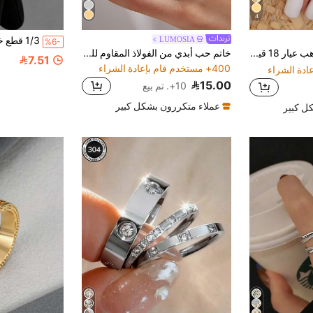
4
LUMOSIA
%6-
خاتم مطلي بالذهب عيار 18 قيراط من الفولاذ المقاوم للصدأ والسيراميك والزركونيا المكعبة، مجوهرات للنساء، هدية لحفل الزفاف والمناسبات
خاتم حب أبدي من الفولاذ المقاوم للصدأ مرصع بالزركونيا المكعبة للنساء، مجوهرات فاخرة للزفاف والحفلات والمواعدة، هدية
7.51
400+ مستخدم قام بإعادة الشراء
15.00
10+. تم بيع
عملاء متكررون بشكل كبير
ل كبير