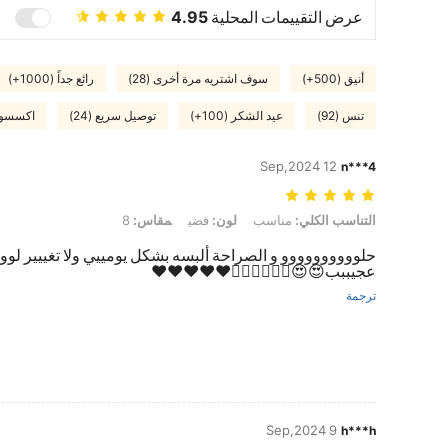
عرض التقييمات المحلية
4.95
أنيق (500+)
سوف اشتريه مرة أخرى (28)
رائع جداً (1000+)
تنس (92)
عيد الشكر (100+)
توصيل سريع (24)
اكسسورات
12 Sep,2024
n***4
التناسب الكلي: مناسب, لون: فضي, مقاس: 8
التناسب الكلي:
مناسب
لون:
فضي
مقاس:
8
حلوووووووووو و الصراحة ألبسه بشكل يومييي ولا تغييير لوو
عجيببب😍😍👌🏻👌🏻👌🏻❤️❤️❤️❤️❤️
ترجمة
9 Sep,2024
h***h