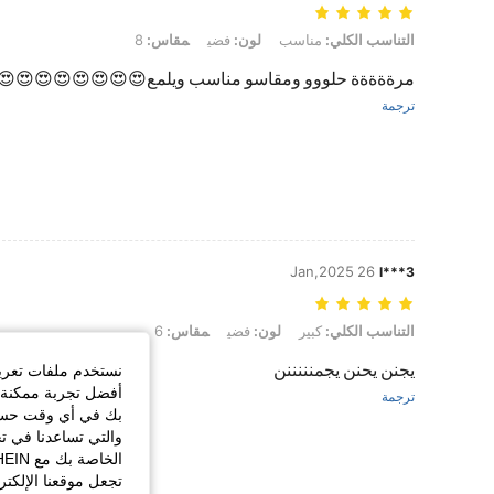
التناسب الكلي: مناسب, لون: فضي, مقاس: 8
التناسب الكلي:
مناسب
لون:
فضي
مقاس:
8
مرةةةةة حلووو ومقاسو مناسب ويلمع😍😍😍😍😍😍😍😍
ترجمة
26 Jan,2025
l***3
التناسب الكلي: كبير, لون: فضي, مقاس: 6
التناسب الكلي:
كبير
لون:
فضي
مقاس:
6
يجنن يحنن يجمنننننن
نستخدم ملفات تعريف 
أفضل تجربة ممكنة ع
ترجمة
بك في أي وقت حسب ا
والتي تساعدنا في ت
تجعل موقعنا الإلكت