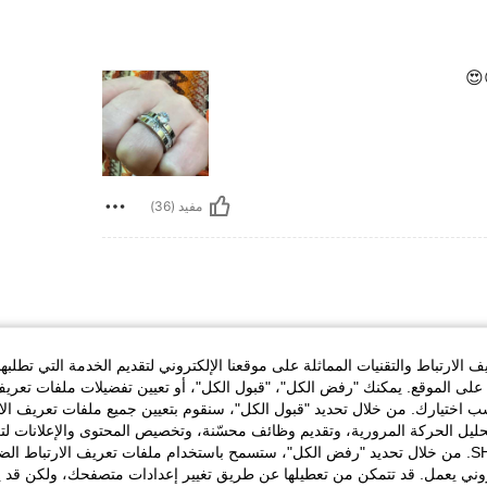
😍
مفيد (36)
الارتباط والتقنيات المماثلة على موقعنا الإلكتروني لتقديم الخدمة التي تطلبه
لى الموقع. يمكنك "رفض الكل"، "قبول الكل"، أو تعيين تفضيلات ملفات تعريف
ختيارك. من خلال تحديد "قبول الكل"، سنقوم بتعيين جميع ملفات تعريف الارتب
حليل الحركة المرورية، وتقديم وظائف محسّنة، وتخصيص المحتوى والإعلانات لت
الخاصة بك مع SHEIN. من خلال تحديد "رفض الكل"، ستسمح باستخدام ملفات تعريف الارتباط 
روني يعمل. قد تتمكن من تعطيلها عن طريق تغيير إعدادات متصفحك، ولكن قد ي