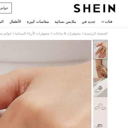
خواتم 
 navigate search
فئات
جديد في
ملابس نسائية
مقاسات كبيرة
الأطفال
الم
/
/
/
الصفحة الرئيسية
مجوهرات & ساعات
مجوهرات الأزياء النسائية
خواتم نس