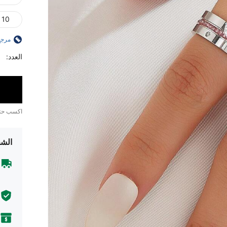
10
مرجع
العدد:
اكسب ح
الشح