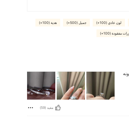
لون عادي (100+)
جميل (500+)
هدية (100+)
 مفقودة (100+)
ونه
مفيد (59)