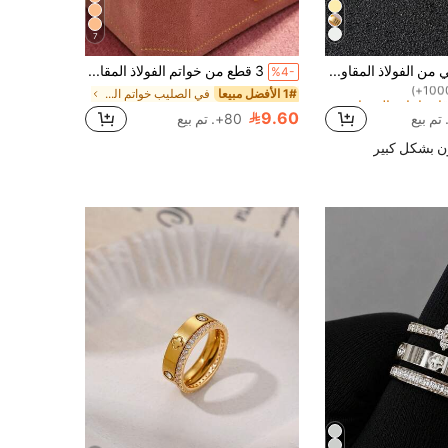
7
خاتم رجالي من الفولاذ المقاوم للصدأ مزين بأرقام رومانية وزركونيا مكعبة، مناسب لأي مناسبة
3 قطع من خواتم الفولاذ المقاوم للصدأ المرصعة بالزركونيا المكعبة على شكل شمندر باللون الذهبي والفضي، مناسبة للارتداء اليومي والمناسبات والعطلات والتراكم
%4-
1# الأفضل مبيعا
في الصليب خواتم النساء
9.60
80+. تم بيع
ن بشكل كبير