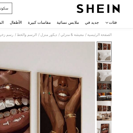
سكوت
 navigate search
فئات
جديد في
ملابس نسائية
مقاسات كبيرة
الأطفال
الم
/
/
/
/
الصفحة الرئيسية
معيشة & منزلي
ديكور منزل
الرسم والخط
رسم زخرف