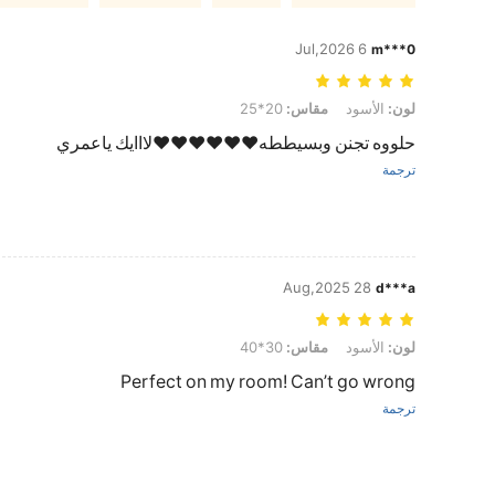
6 Jul,2026
m***0
لون: الأسود, مقاس: 20*25
لون:
الأسود
مقاس:
20*25
حلووه تجنن وبسيططه❤️❤️❤️❤️❤️❤️لااايك ياعمري
ترجمة
28 Aug,2025
d***a
لون: الأسود, مقاس: 30*40
لون:
الأسود
مقاس:
30*40
Perfect on my room! Can’t go wrong
ترجمة