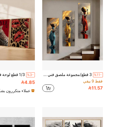
3 قطع/مجموعة ملصق فني جداري على قماش بحجم كبير، فن ديكوري كلاسيكي حديث بورتريه، قماش فقط، يمكن تعليقه على الجدار للديكور، ملصق فني جداري حديث، عمل فني بحبر عالي الدقة، عديم الرائحة، غير قابل للبهتان، لوحة عالية الجودة، امرأة أفريقية نابضة بالحياة، مناسب لغرفة المعيشة، غرفة النوم، المكتب المنزلي، غرفة الطعام، ديكور الخريف والربيع
%3-
%11-
فقط 9 بيقي
4.85
11.57
عملاء متكررون بشك