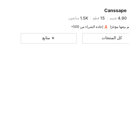
Canssape
1.5K
15
4.90
تقييم
قطع
متابعون
s***d
تم دفع
منذ 1 يوم
إعادة الشراء من 500+
1.5K
15
4.90
كل المنتجات
متابع
1.5K
15
4.90
1.5K
15
4.90
1.5K
15
4.90
1.5K
15
4.90
1.5K
15
4.90