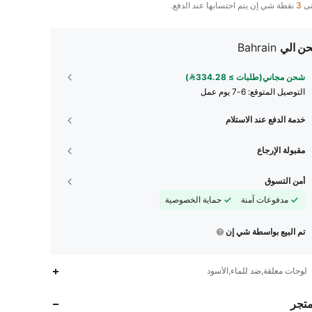
تى
3
نقطة شي إن يتم احتسابها عند الدفع.
ن الي
Bahrain
شحن مجاني(طلبات ≥ 334.28)
التوصيل المتوقع:
6-7 يوم عمل
خدمة الدفع عند الاستلام
مقبولة الإرجاع
أمن التسوق
مدفوعات آمنة
حماية الخصوصية
تم البيع بواسطة شي إن
1.5K
15
4.90
لوحات معلقة,ضد للماء,الأسود
متجر
1.5K
15
4.90