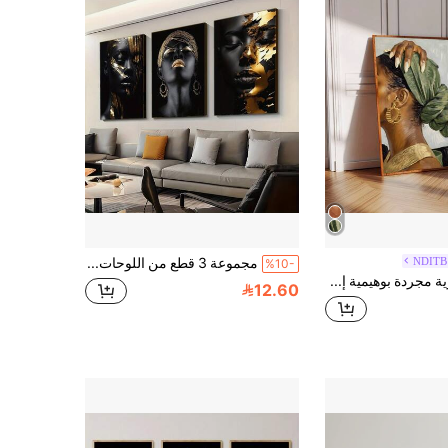
NDITB 
مجموعة 3 قطع من اللوحات الفنية على قماش المجردة الحديثة - صور نسائية شيك باللونين الأسود والذهبي، لغرف المعيشة والنوم ومكتب المنزل | تصاميم جدارية أنيقة وفنية، صور جدارية لديكور المنزل، بدون إطار
%10-
لوحة جدارية مجردة بوهيمية إطار/بدون إطار، لوحة رسم امرأة أفريقية عصرية بسيطة، مناسبة للسكن الجامعي والشقة وغرفة المعيشة وغرفة النوم وديكور المنزل الحديث
12.60