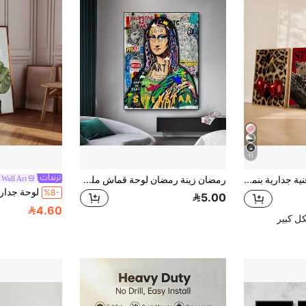
11
1/3 قطع لوحة فنية جدارية بنمط الفهد والشيتا، طباعة شفاه ساخنة عتيقة على قماش، ملصق كرز أحمر، لوحة ديكورية فاخرة بأسلوب بريبي، بدون إطار، ديكور ماكسيماليست
رمضان زينة رمضان لوحة قماش ملصقة بطباعة لوحة جدارية فن الشارع المعاصرة برسومات الجرافيتي ؛ لديكور المنزل ، لديكور الجدران ، بدون إطار
Wall Art
%8-
5.00
4.60
ل كبير