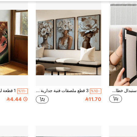
12 قطعة من شرائط استبدال خطاف إطار الصور القابلة للفصل، تثبيت بشريط سحري، قابلة للإزالة بدون بقايا، مناسبة لإطارات الصور والمنافذ وأجهزة التحكم عن بعد والخطافات وغيرها، أدوات تعليق للمنزل والحمام، هدية عيد ميلاد وتخرج
3 قطع ملصقات فنية جدارية حديثة، لوحة فنية على قماش لامرأة جميلة وزهور، بورتريه نسائي، فن الموضة، بورتريه امرأة أفريقية، ذهبي ورمادي، فاخر، خيار مؤطر أو غير مؤطر، ديكور الغرفة/المنزل، ديكور شقة السكن الجامعي، غرفة النوم، الحمام أو ديكور جدار المكتب، هدية
%11-
%10-
4.44
11.70