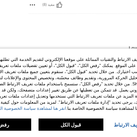
مفيد (8)
Lov
الارتباط والتقنيات المماثلة على موقعنا الإلكتروني لتقديم الخدمة التي تطلبه
لى الموقع. يمكنك "رفض الكل"، "قبول الكل"، أو تعيين تفضيلات ملفات تعريف
مفيد (1)
ختيارك. من خلال تحديد "قبول الكل"، سنقوم بتعيين جميع ملفات تعريف الارتب
حليل الحركة المرورية، وتقديم وظائف محسّنة، وتخصيص المحتوى والإعلانات لت
الخاصة بك مع SHEIN. من خلال تحديد "رفض الكل"، ستسمح باستخدام ملفات تعريف الارتباط 
لمراجعات
روني يعمل. قد تتمكن من تعطيلها عن طريق تغيير إعدادات متصفحك، ولكن قد ي
 المزيد عن ملفات تعريف الارتباط التي نستخدمها وتعديل إعدادات ملفات تعري
ك، يرجى تحديد "إدارة ملفات تعريف الارتباط". لمزيد من المعلومات حول كيفية مع
نا لمشاهدة سياسة الخصوصية الخاصة بنا.
انقر هنا لمشاهدة سياسة الخصوصية الخ
يف الارتباط
قبول الكل
رفض 