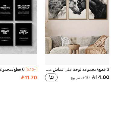
3 قطع/مجموعة لوحة على قماش مؤطرة، مجموعة لوحات جدارية قماشية بالأبيض والأسود لخيل عاديين - لوحة رأس حصان أنيقة - ديكور فني بنمط حيوان للغرفة المعيشية والنوم والمكتب، هدية مثالية للأصدقاء والعائلة، مقاوم للماء
%10-
14.00
11.70
10+. تم بيع