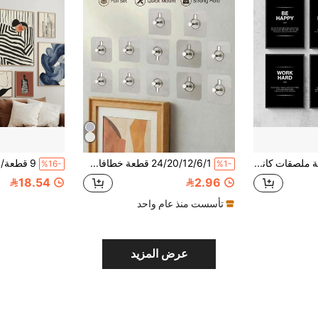
6 قطع/مجموعة ملصقات كانفاس بتصاميم شعارات تحفيزية بدون إطار، لوحات جدارية إيجابية، ديكور مكتبي، اعمل بجد، احلم كبير، لا تستسلم أبدًا، صور ديكور الجدران للمكتب والغرفة المعيشية والنوم والمطبخ، ديكور المنزل والمكتب
24/20/12/6/1 قطعة خطافات إطار صور ذاتية اللصق، خطافات جدارية بدون حفر، مناسبة للمطبخ والحمام وديكور المنزل والصور والفن الجداري المؤطر وديكور الغرفة والألواح الجدارية المؤطرة والفن الجداري المؤطر والملصقات والصور
%16-
%1-
18.54
2.96
تأسست منذ عام واحد
عرض المزيد