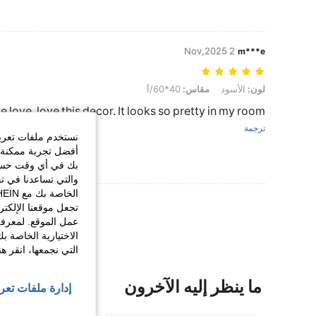
2 Nov,2025
m***e
لون: الأسود, مقاس: 40*60/أ
لون:
الأسود
مقاس:
40*60/أ
e love, love this decor. It looks so pretty in my room
ترجمة
نستخدم ملفات تعريف 
أفضل تجربة ممكنة ع
بك في أي وقت حسب ا
والتي تساعدنا في ت
عرض المزيد من ا
تجعل موقعنا الإلكت
عمل الموقع. لمعرفة
الاختيارية الخاصة ب
التي نجمعها، انقر ه
ما ينظر إليه الآخرون
إدارة ملفات تعر