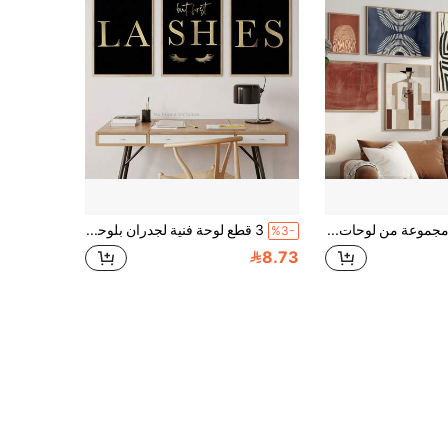
9 قطعة/مجموعة من لوحات الجدار الفنية العتيقة، مجموعة فنية جدارية حديثة عضوية مؤطرة بألوان الأزرق البحري والأرضي، طباعات فنية تجريدية جاهزة للتعليق، فن بوهيمي، فن جداري متنوع، غير مؤطرة، ديكور غرفة، ديكور المنزل، ديكور شقة الطالب الجامعي، هدايا لديكور الجدران في الفندق والمنزل وغرفة المعيشة والنوم والحمام والمكتب
3 قطع لوحة فنية لجدران بلوحة امتداد رموش كلاسيكية ، تصميم الرموش الذهبية ، ملصقات أفقية مستطيلة بدون إطار لصالون التجميل ، استديو الرموش ، ديكور غرفة المعيشة ، فن استديو الرموش | ديكور جداري أنيق | طباعة فنية عالية الجودة ، لوحة فنية على قماش
%3-
8.73