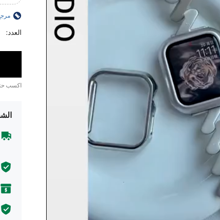
مرجع
العدد:
اكسب ح
الشح