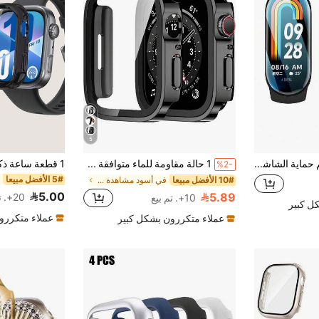
5
3 قطع من فيلم حماية الشاشة الزجاجي الناعم متوافق مع Xiaomi Band 10 9 8 7 6 5 4 8 Pro 9 Pro 7 Pro، تغطية كاملة عالية الدقة متوافق مع Xiaomi Band 10/9Pro/9/8Pro/8/7 Pro/7/6/5/4/Nfc، مقاوم للبصمات ومقاوم للماء ومقاوم للتآكل ومقاوم للخدش فيلم كريستال سيراميك
1 حالة مقاومة للماء متوافقة مع ساعات آبل بمقاسات 40 مم، 41 مم، 42 مم، 44 مم، 45 مم، 46 مم، و 49 مم. مصنوعة من مادة بلاستيكية صلبة مقاومة للصدمات والخدوش، مع واقي شاشة من الزجاج المقسى وتصميم غطاء محكم للماء. متوافقة مع ساعة آبل أولترا / السلسلة 11 / 10 / 9 / 8 / 7 / 6 / 5 / 4 / SE. مريحة للارتداء مع لمس حساس. حالة رياضية وكاجوال للرجال والنساء.
%2-
5# الأفضل مبيعا
10# الأفضل مبيعا
في أسود مشاهدة حالة وشاشة حماة
5.00
5.89
20+. تم بيع
10+. تم بيع
ل كبير
عملاء متكررو
عملاء متكررون بشكل كبير