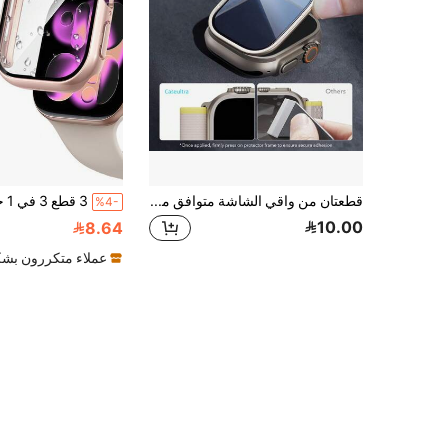
قطعتان من واقي الشاشة متوافق مع ساعة أبل واتش أولترا 2/1 (49 مم)، زجاج مقسى 9H، غشاء واقي، إطار من سبيكة التيتانيوم، يحافظ على المظهر الأصلي، مقاوم للخدش
%4-
10.00
8.64
عملاء متكررون بشك