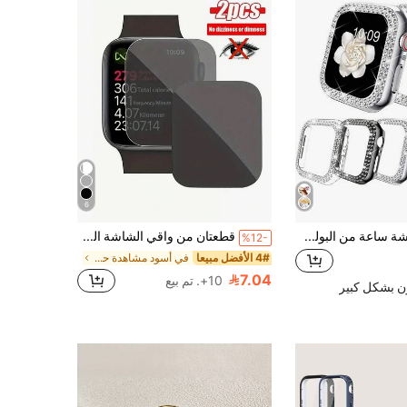
6
5 قطع واقي شاشة ساعة من البولي كربونات المجوهرة المقاومة للصدمات، متوافق مع ساعة أبل أولترا/إس إي/11/10/9/8/7/6/5/4/3/2/1 بمقاسات 38/40/41/42/44/45/46/49 ملم، اكسسوارات ساعة ذكية
قطعتان من واقي الشاشة الجديد للجيل العاشر مضاد للتجسس، مناسب ل- Toh Ultra/SE/8/7/6/5/4/3/2/1/10/11، 38/40/41/42/44/45/49/46 مم، غطاء كامل 3D، فيلم مضاد للتجسس
%12-
4# الأفضل مبيعا
في أسود مشاهدة حالة وشاشة حماة
7.04
10+. تم بيع
ن بشكل كبير