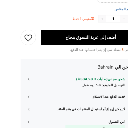
 المقاس
متبقي 1 فقط!
أضف إلى عربة التسوق بنجاح
تى
3
نقطة شي إن يتم احتسابها عند الدفع.
ن الي
Bahrain
شحن مجاني(طلبات ≥ 334.28)
التوصيل المتوقع:
6-7 يوم عمل
خدمة الدفع عند الاستلام
لا يمكن إرجاع أو استبدال المنتجات في هذه الفئة.
أمن التسوق