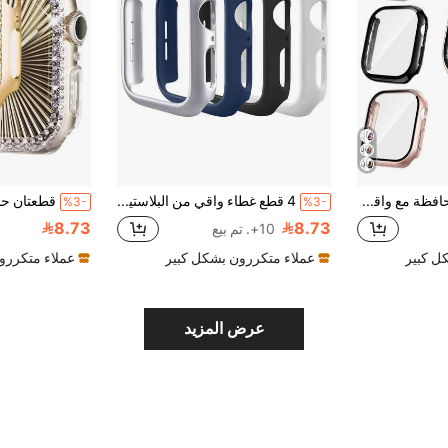
3 قطع 3 في 1 حافظة مع واقي شاشة زجاجي مقوى متوافقة مع ساعة آبل 49 مم/46 مم/42 مم/45 مم/44 مم/41 مم/40 مم، حافظة واقية صلبة من البولي كربونات فائقة الرقة بتغطية كاملة مقاومة للخدش عالية الدقة متوافقة مع ساعة آبل سلسلة 11/10/9/8/SE2/7/6/SE/5/4/3/2/1
4 قطع غطاء واقي من البلاستيك المجوف للساعة الكاجوال والأزياء، متوافق مع ساعة آبل 38/40/41/42/44/45/46/49 ملم، مناسب لسلسلة Ultra/SE/11/10/9/8/7/6/5/4/3/2/1، ملحقات حماية ساعة ذكية
%3-
%3-
8.73
8.73
10+. تم بيع
ل كبير
عملاء متكررون بشكل كبير
عملاء متكررو
عرض المزيد