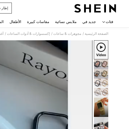
إطار س
 navigate search
فئات
جديد في
ملابس نسائية
مقاسات كبيرة
الأطفال
الم
/
/
/
الصفحة الرئيسية
مجوهرات & ساعات
إكسسوارات & أدوات الساعات
أغط
Video