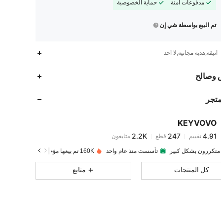
مدفوعات آمنة
حماية الخصوصية
تم البيع بواسطة شي إن
أنيقة,هدية مجانية,لا أحد
2.2K
247
4.91
 وصالح
متجر
2.2K
247
4.91
KEYVOVO
2.2K
247
4.91
تقييم
قطع
متابعون
a***a
تم دفع
منذ 1 يوم
 متكررون بشكل كبير
تأسست منذ عام واحد
160K تم بيعها مؤخرًا
2.2K
247
4.91
كل المنتجات
متابع
2.2K
247
4.91
2.2K
247
4.91