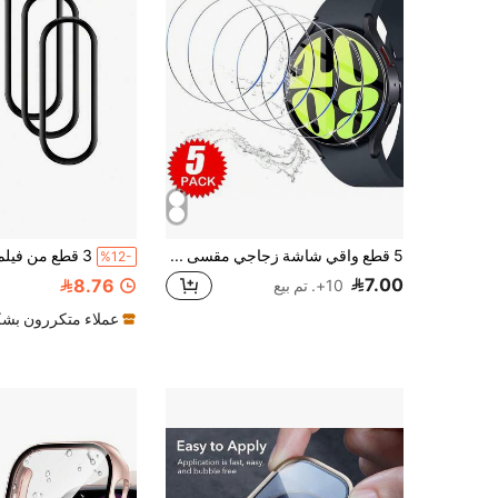
5 قطع واقي شاشة زجاجي مقسى متوافق مع ساعات سامسونج جالاكسي ووتش 8 كلاسيك 40 مم 44 مم ألترا 2025 FE ووتش 7 ووتش 5 برو ووتش 4 ووتش 6 كلاسيك فيلم زجاجي مقاوم للخدش فينيكس 8 43 مم 47 مم 51 مم 7 7X 7S 6 6X 6S برو فور رانر 945 965 220 230 255 45 55 غطاء زجاجي شفاف فيلم شاشة
%12-
7.00
8.76
10+. تم بيع
عملاء متكررون بشك