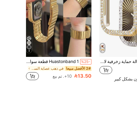
8
قطعتان حالة حماية زخرفية لامعة من البلورات متوافقة مع ساعة أبل 38/40/41/42/44/45/46/49 ملم، متوافقة مع الإصدارات Ultra/SE/11/10/9/8/7/6/5/4/3/2/1، ذهبي + شفاف
Huastonband 1 قطعة سوار ساعة معدني من الفولاذ المقاوم للصدأ مغناطيسي، متوافق مع ساعة آبل 38 مم/40 مم/41 مم/42 مم/44 مم/45 مم/49 مم/46 مم، مناسب لسلسلة Ultra/SE/S10/S9/8/7/6/5/4/3. مريح للارتداء، مناسب لجميع الفصول. إكسسوار سوار ساعة ذكية، إكسسوار نسائي للشاطئ الصيفي، الحفلات، عيد الأم، موسم التخرج، هدية العودة إلى المدرسة للطلاب والزملاء
%25-
2# الأفضل مبيعا
في ذهب عصابة الساعة الذكية
13.50
10+. تم بيع
ن بشكل كبير