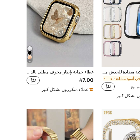
4
1 قطعة ساعة ذكية مضادة للخدش مطلية بالكامل للجنسين قابلة للحماية من مادة TPU مع ساعة مقاس 4، مناسبة لارتداء طوال اليوم
غطاء حماية بإطار مجوف مطلي بالذهب الصلب متوافق مع ساعة أبل 40 مم 41 مم 42 مم 44 مم 45 مم 46 مم 49 مم، غطاء واقي فائق النحافة ماص للصدمات مناسب لساعة أبل ألترا 11/10/9/8/7/6/5/4/3/2/1 SE، من مادة PC مقاوم للصدمات والخدش والتصادم حساس للمس (بدون زجاج) للجنسين، للعودة إلى المدرسة، إكسسوارات رياضية
في أسود مشاهدة حالة وشاشة حماة
7.00
عملاء متكررون بشكل كبير
ن بشكل كبير