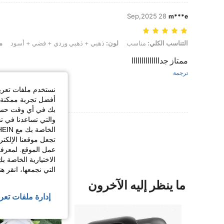
28 Sep,2025
m***e
التناسب الكلي: مناسب, لون: ذهبي + ذهبي وردي + فضي + أسود, مقاس: 40mm
التناسب الكلي:
مناسب
لون:
ذهبي + ذهبي وردي + فضي + أسود
م
ممتاز جداااااااااااااا
ترجمة
نستخدم ملفات تعريف 
أفضل تجربة ممكنة ع
بك في أي وقت حسب ا
والتي تساعدنا في ت
عرض المزيد من ا
تجعل موقعنا الإلكت
عمل الموقع. لمعرفة
الاختيارية الخاصة ب
التي نجمعها، انقر ه
ما ينظر إليه الآخرون
إدارة ملفات تعر