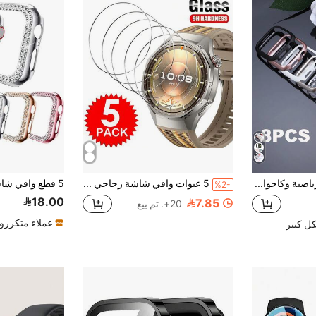
8 حالات ساعة رياضية وكاجوال متوافقة مع حالات ساعة أبل 40مم، 41مم، 42مم، 44مم، 45مم، 46مم، 49مم. هذه الحالات الأنيقة والأنيقة والمقاومة للصدمات والصلبة من البولي كربونات (الزجاج غير مشمول) متوافقة مع طرازات ساعة أبل أولترا/11/10/9/8/4/6/5/4/SE، مناسبة للرجال والنساء على حد سواء. مريحة للارتداء وبأزرار تحكم حساسة. متوفرة ب- 8 ألوان
5 عبوات واقي شاشة زجاجي مقسى عالي الوضوح متوافق مع ساعة هواوي GT 6 5 4 3 Pro فيلم شاشة زجاجي مقاوم للخدش فيلم زجاجي ساعة GT6 GT5 GT4 GT3 Pro مقاس 41 ملم 42 ملم 46 ملم غطاء زجاجي فيلم شاشة هدية لعيد الميلاد/يوم/الأصدقاء
%2-
18.00
7.85
20+. تم بيع
عملاء متكررو
ل كبير