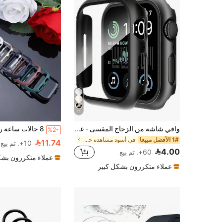
11
واقي شاشة من الزجاج المقسى - غطاء واقي من البولي كربونات صلب للجسم بالكامل، فائق الوضوح وفائق النحافة، متوافق مع ساعة أبل سلسلة Ultra/SE/11/10/9/8/7/6/5/4/3/2/1، يناسب مقاسات 38/40/41/42/44/45/46/49 ملم، ملحق واقي لساعة ذكية، أسود
%2-
1# الأفضل مبيعا
في أسود مشاهدة حالة وشاشة حماة
11.74
10+. تم بيع
4.00
60+. تم بيع
عملاء متكررون بشك
عملاء متكررون بشكل كبير