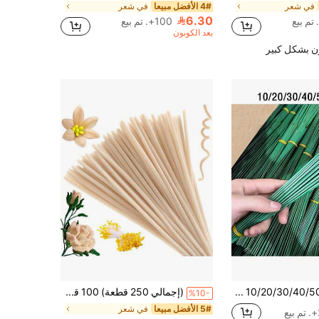
في شعر
4# الأفضل مبيعا
في شعر
6.30
100+. تم بيع
بعد الكوبون
ن بشكل كبير
10/20/30/40/50/80/100 قطعة سيقان زهور مطلية باللون الأخضر، سلك حرفي DIY وسلك زهور، سلك حديد مقاوم للماء، مناسب لديكور العطلات والمشاريع اليدوية، يستخدم لدعم تسلق النباتات، حامل تعريشة حديقة قابل للتعديل يمكن لفه وتشكيله، دعم نباتات متعدد الاستخدامات لسيقان الزهور الاصطناعية، قوي جداً وسهل اللف بأشكال مختلفة
(إجمالي 250 قطعة) 100 قطعة من سيقان الشينيل لتنظيف الأنابيب مع 150 قطعة من أسدية الزهور للحرف اليدوية الفنية الإبداعية وديكورات الحفلات (12 بوصة * 6 مم)، مشاريع فنية، ديكور يدوي، سيقان زخرفية، إكسسوارات DIY
%10-
5# الأفضل مبيعا
في شعر
ع