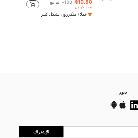
10.80
100+. تم بيع
بعد الكوبون
عملاء متكررون بشكل كبير
APP
الإشتراك