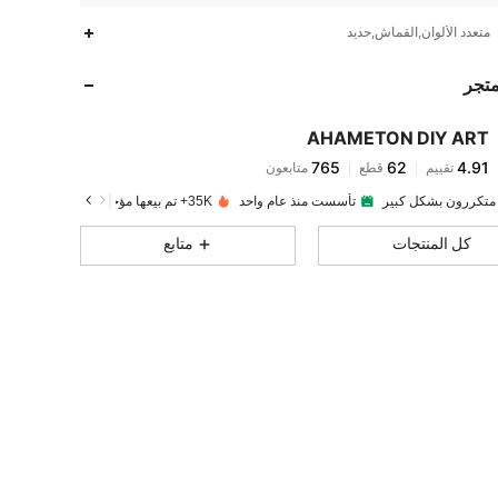
765
62
4.91
متعدد الألوان,القماش,حديد
متجر
765
62
4.91
AHAMETON DIY ART
765
62
4.91
تقييم
قطع
متابعون
n***i
تم دفع
منذ 1 يوم
 متكررون بشكل كبير
تأسست منذ عام واحد
35K+ تم بيعها مؤخرًا
765
62
4.91
كل المنتجات
متابع
765
62
4.91
765
62
4.91
765
62
4.91
765
62
4.91