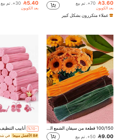
5.40
3.60
70+. تم بيع
30+. تم بيع
بعد الكوبون
بعد الكوبون
عملاء متكررون بشكل كبير
100/150 قطعة من سيقان الشمع الفاخرة من النسيج المخملي لباقات دوار الشمس الواقعية وديكور المنزل الزهري، عصي ملتوية لصنع باقات دوار الشمس يدويًا من مواد النسيج المخملي
%10-
8# الأفضل مبيعا
في شع
9.00
50+. تم بيع