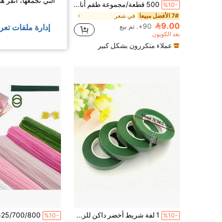
التي نجمعها، انقر ه
500 قطعة/مجموعة طقم أنابيب التنظيف الحرفية، ساق تشينيل الناعمة المحسنة بالجملة، أنابيب تنظيف الزهور اليدوية، مناسبة للمبتدئين في مشاريع الفن والحرف اليدوية، عصي الزخرفة، رائعة للهدايا وديكور المنزل والحفلات والزفاف
%10-
%10-
7# الأفضل مبيعا
في شعر
1# الأفضل مبيعا
في شع
7.20
9.00
90+. تم بيع
200+. تم بيع
إدارة ملفات تعر
بعد الكوبون
بعد الكوبون
عملاء متكررون بشكل كبير
1 لفة شريط أخضر داكن للزهور، عرض 0.5 بوصة، طول 20 متر لتغليف سيقان الباقات الزهور، شريط نايلون مقاوم للماء 1 حزمة، شريط أخضر للأزهار لتنسيق المشاريع اليدوية والأكاليل وتغليف سيقان الباقات الزهور ومستلزمات الأشغال اليدوية، سهل الاستخدام، شد بقوة، متوافق مع الأقمشة ، مستلزمات محل الزهور
%10-
%10-