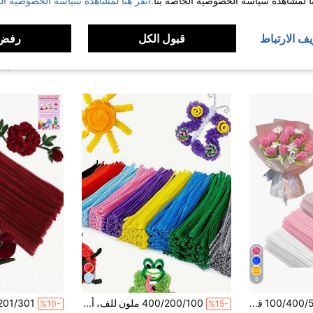
نا لمشاهدة سياسة الخصوصية الخاصة بنا.
انقر هنا لمشاهدة سياسة الخصوصية الخ
200/100/50/40 قطعة من سيقان الزهور المطلية باللون الأخضر، أسلاك حرفية وزهرية DIY، أسلاك حديدية مقاومة للماء، مناسبة لديكور العطلات والمشاريع اليدوية، تستخدم لدعم تسلق النباتات، إطار بيرجولا الحديقة القابل للتعديل، دعم نباتات قابل للف والتشكيل، سيقان زهور متنوعة للزهور الاصطناعية، متينة للغاية وسهلة اللف، أشكال متنوعة، اكسسوارات ديكورية للباقات الزهور، أدوات حديقة (ألوان عشوائية)
575 قطعة من طقم صنع الزهور اليدوية الفاخرة من الشينيل، 8 ألوان مختارة من أربطة الالتواء، السيقان، الأشرطة، الأسدية، سيقان الشينيل المخملية المرجانية، يتضمن دليل تعليمي، شريط الزهور، ديكور باقة يدوية DIY، مناسب لعيد الميلاد، عيد الحب، عيد الأم
%10-
%5-
ر
(1000+)
44.82
9.00
يف الارتباط
قبول الكل
رفض 
عملاء متكررون بشكل كبير
بعد الكوبون
عملاء متكررو
5
100/400/525/700/800 قطعة فرشاة تنظيف الأنابيب مصنوعة يدويًا، مجموعة ديكور تغليف باقات الزهور اليدوية DIY (وردي)، مادة ناعمة وهشة، يمكن صنع الورود والزنابق وعباد الشمس وزهور أخرى، هدايا التخرج والمدرسة، هدية عيد الحب
400/200/100 ملون للف، ألوان عشوائية اكسسوارات DIY، أدوات يدوية إبداعية، مجموعة لوازم الحرف اليدوية والديكور
%10-
%15-