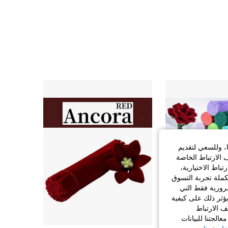
765
62
4.91
765
62
4.91
ا، وللسعي لتقديم
 الارتباط الخاصة
اط الاختيارية،
كملة تجربة التسوق
الضرورية فقط التي
ؤثر ذلك على كيفية
ف الارتباط
الجتنا للبيانات