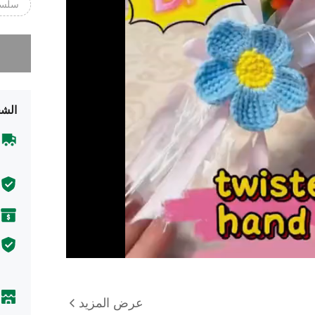
سلسل
عذراً، لقد 
الشح
عرض المزيد