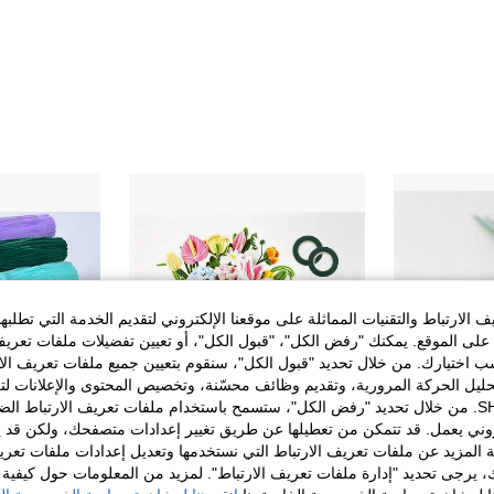
الارتباط والتقنيات المماثلة على موقعنا الإلكتروني لتقديم الخدمة التي تطلبه
لى الموقع. يمكنك "رفض الكل"، "قبول الكل"، أو تعيين تفضيلات ملفات تعريف
ختيارك. من خلال تحديد "قبول الكل"، سنقوم بتعيين جميع ملفات تعريف الارتب
حليل الحركة المرورية، وتقديم وظائف محسّنة، وتخصيص المحتوى والإعلانات لت
الخاصة بك مع SHEIN. من خلال تحديد "رفض الكل"، ستسمح باستخدام ملفات تعريف الارتباط 
روني يعمل. قد تتمكن من تعطيلها عن طريق تغيير إعدادات متصفحك، ولكن قد ي
 المزيد عن ملفات تعريف الارتباط التي نستخدمها وتعديل إعدادات ملفات تعري
ك، يرجى تحديد "إدارة ملفات تعريف الارتباط". لمزيد من المعلومات حول كيفية مع