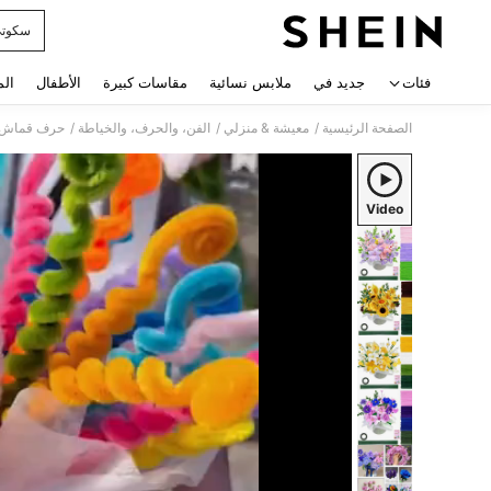
سكوت
 navigate search
فئات
جديد في
ملابس نسائية
مقاسات كبيرة
الأطفال
الم
/
/
/
الصفحة الرئيسية
معيشة & منزلي
الفن، والحرف، والخياطة
حرف قماش افع
Video