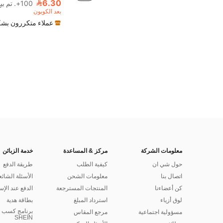
6.30
100+. تم بيع
بعد الكوبون
عملاء متكررون بشك
معلومات الشركة
مركز & المساعدة
خدمة الزبائن
حول شي ان
كيفية الطلب
طريقة الدفع
اتصال بنا
معلومات الشحن
الأسئلة الشائع
كن أعضاءنا
المنتجات المسترجعة
الدفع عند الإس
لوق أزياء
استرداد المبلغ
بطاقة هدية
برنامج كسب ا
مسؤولية اجتماعية
مرجع المقاس
SHEIN