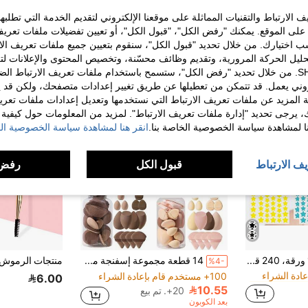
الارتباط والتقنيات المماثلة على موقعنا الإلكتروني لتقديم الخدمة التي تطلبه
لى الموقع. يمكنك "رفض الكل"، "قبول الكل"، أو تعيين تفضيلات ملفات تعريف
ختيارك. من خلال تحديد "قبول الكل"، سنقوم بتعيين جميع ملفات تعريف الارتب
حليل الحركة المرورية، وتقديم وظائف محسّنة، وتخصيص المحتوى والإعلانات لت
الخاصة بك مع SHEIN. من خلال تحديد "رفض الكل"، ستسمح باستخدام ملفات تعريف الارتباط 
روني يعمل. قد تتمكن من تعطيلها عن طريق تغيير إعدادات متصفحك، ولكن قد ي
 المزيد عن ملفات تعريف الارتباط التي نستخدمها وتعديل إعدادات ملفات تعري
ك، يرجى تحديد "إدارة ملفات تعريف الارتباط". لمزيد من المعلومات حول كيفية مع
نا لمشاهدة سياسة الخصوصية الخاصة بنا.
انقر هنا لمشاهدة سياسة الخصوصية الخ
يف الارتباط
قبول الكل
رفض 
في قوالب مكياج الوجه ملحقات الأدوات
480 قطعة/12 ورقة، 240 قطعة/6 أوراق، 40 قطعة/1 ورقة، ملصقات نجوم للوجه، ملصقات ديكورية لعيد الهالوين، ملصقات ديكورية لعيد الميلاد، ملصقات نجمة خماسية، ملصقات ديكورية ملونة، لتزيين حفلات العطلات والصور، ملصقات ديكورية للوجه، ملصقات ديكورية للحفلات، لديكور الغرفة، طاولة الزينة، غرفة النوم، السفر، ضروريات السفر، إكسسوارات ديكورية، اقتصادية وعملية، حشوات الجوارب، أدوات المكياج، سلع بأسعار معقولة، هدايا، هدايا مجانية، هدايا للنساء، هدايا عيد الميلاد، جمالية
14 قطعة مجموعة إسفنجة مكياج مع حاوية تخزين، إسفنجة تجميل ناعمة قابلة للاستخدام مع الأساس السائل، والاستخدام المزدوج للأصابع والإسفنجة البودرة للبودرة الجافة والرطبة، مكياج، رخيص، ديكور الغرفة، مكياج، سفر، غرفة النوم، اكسسوارات المكياج، إسفنجة، خلاط المكياج، إسفنجة البودرة، إسفنجة المكياج، رخيصة، هدايا عيد الميلاد، هدايا للنساء، هدايا عيد الميلاد، هدايا، سفر، أشياء رخيصة، ضروريات السفر
%4-
100+ مستخدم قام بإعادة الشراء
في قوالب مكياج الوجه ملحقات الأدوات
في قوالب مكياج الوجه ملحقات الأدوات
6.00
10.55
20+. تم بيع
في قوالب مكياج الوجه ملحقات الأدوات
بعد الكوبون