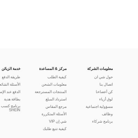
معلومات الشركة
مركز & المساعدة
خدمة الزبائن
حول شي ان
كيفية الطلب
طريقة الدفع
اتصال بنا
معلومات الشحن
الأسئلة الشائع
كن أعضاءنا
المنتجات المسترجعة
الدفع عند الإس
لوق أزياء
استرداد المبلغ
بطاقة هدية
برنامج كسب ا
مسؤولية اجتماعية
مرجع المقاس
SHEIN
وظائف
الأسئلة المتكررة
برنامج شركاء
شي إن VIP
كيفية تتبع طلبك