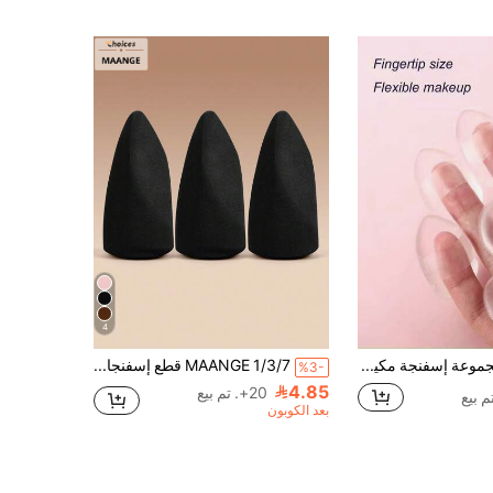
4
6 قطع مجموعة إسفنجة مكياج سيليكون | أدوات مكياج للسفر المحمولة | كونسيلر أساس إعادة لمس | قابلة للغسل وإعادة الاستخدام
MAANGE 1/3/7 قطع إسفنجات مكياج متعددة الأوجه، إسفنجات مكياج متعددة الوظائف، قابلة لإعادة الاستخدام/الغسيل، مناسبة لمكياج السوائل والكريمات، يمكن أن تخلق تغطية متدرجة، إسفنجات دمج المكياج، إكسسوارات مكياج للنساء، هدايا للنساء، للاستخدام المنزلي أو السفر
%3-
4.85
20+. تم بيع
بعد الكوبون