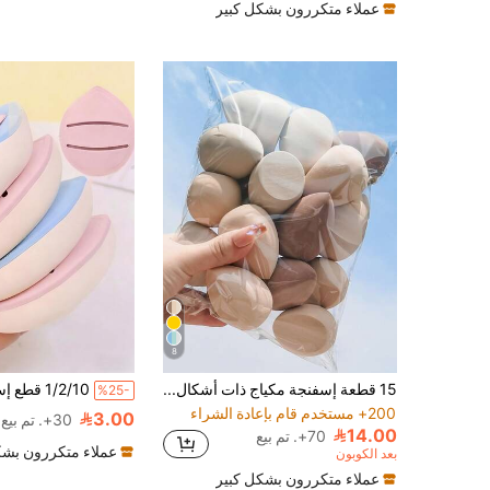
600+ مستخدم قام بإعادة الشراء
عملاء متكررون بشكل كبير
8
15 قطعة إسفنجة مكياج ذات أشكال وألوان عشوائية على شكل القرع، مناسبة لجميع أنواع البشرة، أدوات مكياج، مكياج، رخيصة، ديكور الغرفة، مكياج، سفر، غرفة النوم، اكسسوارات مكياج، باف، خلاط مكياج، باف البودرة، إسفنجة مكياج، رخيصة، هدايا عيد الميلاد، هدايا للنساء، هدايا عيد الميلاد، هدايا، ضروريات السفر
%25-
200+ مستخدم قام بإعادة الشراء
3.00
30+. تم بيع
14.00
70+. تم بيع
عملاء متكررون بشك
بعد الكوبون
عملاء متكررون بشكل كبير