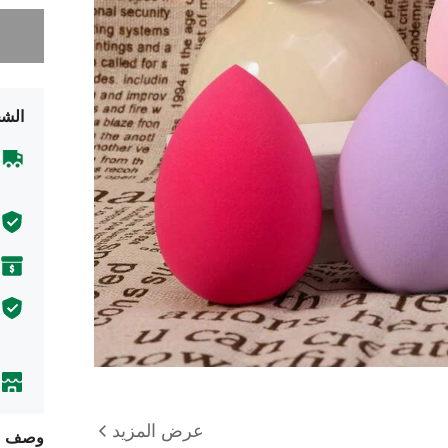
عذراً، لقد 
الشح
عرض المزيد
وصف