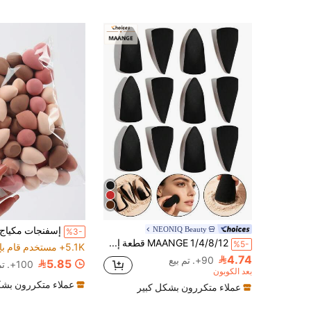
NEONIQ Beauty
%3-
MAANGE 1/4/8/12 قطعة إسفنجة مستحضرات تجميل متعددة الوجوه، مناسبة لمستحضرات التجميل السائلة والكريمية، إسفنجة مكياج سميكة للتغطية، إسفنجة أساس رغوية، أدوات تجميل، إكسسوارات تجميل، كرات بودرة، خصومات، هدايا للنساء
%5-
5.1K+ مستخدم قام بإعادة الشراء
4.74
90+. تم بيع
5.85
100+. تم بيع
بعد الكوبون
عملاء متكررون بشك
عملاء متكررون بشكل كبير