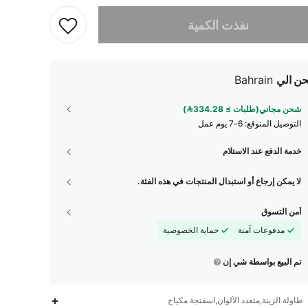
تم بيع هذا المنتج.
نفذت الكمية
ن الي
Bahrain
شحن مجاني(طلبات ≥ 334.28)
التوصيل المتوقع:
6-7 يوم عمل
خدمة الدفع عند الاستلام
لا يمكن إرجاع أو استبدال المنتجات في هذه الفئة.
أمن التسوق
مدفوعات آمنة
حماية الخصوصية
تم البيع بواسطة شي إن
58
6
4.88
طاولة الزينة,متعدد الألوان,اسفنجة مكياج