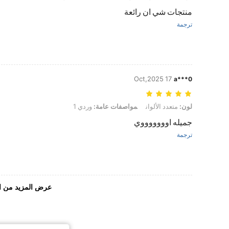
منتجات شي ان رائعة
ترجمة
17 Oct,2025
a***0
لون: متعدد الألوان, مواصفات عامة: وردي 1
لون:
متعدد الألوان
مواصفات عامة:
وردي 1
جميله اوووووووي
ترجمة
عرض المزيد من ا