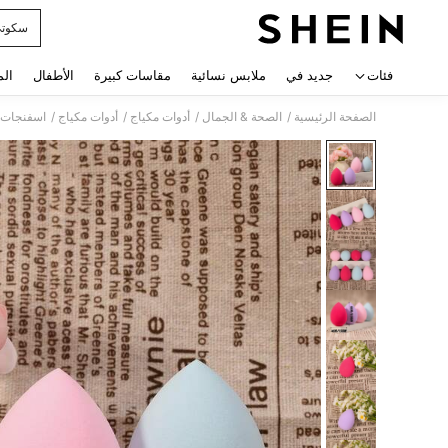
سكوت
 navigate search
فئات
جديد في
ملابس نسائية
مقاسات كبيرة
الأطفال
الم
/
/
/
/
الصفحة الرئيسية
الصحة & الجمال
أدوات مكياج
أدوات مكياج
اسفنجات 