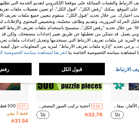
الارتباط والتقنيات المماثلة على موقعنا الإلكتروني لتقديم الخدمة التي تطلبه
لى الموقع. يمكنك "رفض الكل"، "قبول الكل"، أو تعيين تفضيلات ملفات تعريف
ختيارك. من خلال تحديد "قبول الكل"، سنقوم بتعيين جميع ملفات تعريف الارتب
حليل الحركة المرورية، وتقديم وظائف محسّنة، وتخصيص المحتوى والإعلانات لت
الخاصة بك مع SHEIN. من خلال تحديد "رفض الكل"، ستسمح باستخدام ملفات تعريف الارتباط 
روني يعمل. قد تتمكن من تعطيلها عن طريق تغيير إعدادات متصفحك، ولكن قد ي
 المزيد عن ملفات تعريف الارتباط التي نستخدمها وتعديل إعدادات ملفات تعري
ك، يرجى تحديد "إدارة ملفات تعريف الارتباط". لمزيد من المعلومات حول كيفية مع
نا لمشاهدة سياسة الخصوصية الخاصة بنا.
انقر هنا لمشاهدة سياسة الخصوصية الخ
يف الارتباط
قبول الكل
رفض 
1000 قطعة من الألغاز، بمقاس 50*70 سم/19.7*27.6 بوصة - فن فسيفساء للديكور الجداري، لوحة DIY للهواة، مصنوعة من مواد ورقية بدون إطار، مثالية لديكور المنزل والمكتب، هدية رائعة لعيد الهالوين والكريسماس ورأس السنة والعيد
أحجية تركيب الصور المصغرة للكبار، 500 قطعة، معبأة في علبة - هذه الأحجية المقطوعة بدقة، والمستوحاة من حفلة شاي منزلية دافئة على شكل أرنب، مصنوعة من مادة مقاومة للخدش، ومناسبة لتحديات الكبار. تصميمها عالي الصعوبة يُحفز العقل، مما يجعلها أداة ترفيهية عائلية رائعة، أو قطعة ديكور منزلية يمكنك صنعها بنفسك، أو تحفة فنية لهواة الجمع. مثالية كهدية في الهالوين أو الكريسماس، تُضفي المرح واللمسة الفنية على حياتك.
%17-
%16-
فقط 3 بيقي
32.76
31.54