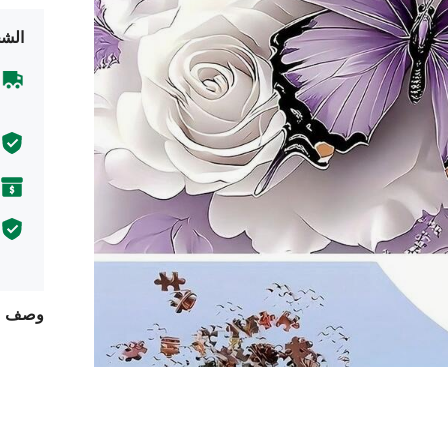
الشح
وصف