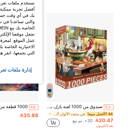
نستخدم ملفات تعريف 
أفضل تجربة ممكنة ع
بك في أي وقت حسب ا
والتي تساعدنا في ت
تجعل موقعنا الإلكت
عمل الموقع. لمعرفة
الاختيارية الخاصة ب
التي نجمعها، انقر ه
إدارة ملفات تعر
صندوق من 1000 لعبة بازل، بمقاس 70 سم * 50 سم، بطبعات لوحات زيتية للمناظر الطبيعية والرسوم الكرتونية، للكبار للاسترخاء، لوحات فنية ديكورية، مناسبة كهدايا لعيد الهالوين والكريسماس وأعياد الميلاد
%8-
%3-
4# الأفضل مبيعا
في متعدد الألوان ألغاز للكبار
35.88
20.47
30+. تم بيع
بعد الكوبون