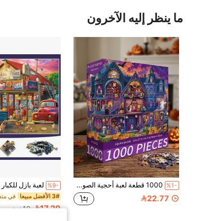
ما ينظر إليه الآخرون
1000 قطعة لعبة أحجية الصور المقطوعة، 70 سم * 50 سم، لوحة زيتية للمناظر الطبيعية وأنماط كرتونية، تخفيف التوتر للبالغين، عمل فني ديكوري، مناسبة لهدايا عيد الهالوين والكريسماس وأعياد الميلاد
%9-
%1-
3# الأفضل مبيعا
22.77
17.29
10+. تم بيع