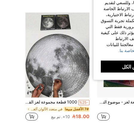
ا، وللسعي لتقديم
 الارتباط الخاصة
اط الاختيارية،
كملة تجربة التسوق
الضرورية فقط التي
ؤثر ذلك على كيفية
ف الارتباط
الجتنا للبيانات
اصة بنا.
الكل
500 قطعة لغز - موضوع التخييم بالمركبة السياحية - لعبة تعليمية وترفيهية للعائلة - هدية ديكور منزلي مثالية، فن مكتبي - 19.7x19.7 بوصة/50x50 سم، تحدي إبداعي، هدية عيد مثالية - مناسبة لعيد الميلاد والعام الجديد
1000 قطعة مجموعة لغز القمر، مصممة للبالغين، لغز الصور المسطحة، هدية مثالية لعشاق السفر الفضائي. هذا اللغز الصعب للغاية المكون من 1000 قطعة يتميز بتصميم صورة مسطحة، مما يساعد على تخفيف الضغط ويجعله خيارًا مثاليًا للترفيه عن البالغين. لغز تعليمي عالي الذكاء 1000 قطعة. حجم كبير ، تصميم مبهر. مجموعة فنية ، لعبة ، عمل فني ، لغز ، لعبة عائلية ، فن ديكوري مكتمل ، هدية عيد الفصح ، هدية عيد
%25-
7# الأفضل مبيعا
في متعدد الألوان ألغاز للكبار
18.00
10+. تم بيع