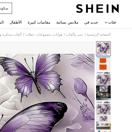
سكوت
 navigate search
فئات
جديد في
ملابس نسائية
مقاسات كبيرة
الأطفال
الم
/
/
/
الصفحة الرئيسية
دمى وألعاب
هوايات، مجموعات، حفلات
ألعاب مبتكرة و