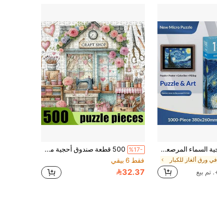
1000 قطعة أحجية السماء المرصعة بالنجوم، لعبة أحجية صغيرة لتخفيف التوتر مع قطع الأحجية وورق الرسم، فن للبالغين ولعبة عائلية، منزل ضوء القمر، دولفين، عالم المحيط، أحجية تحدي، هدية مريحة لتخفيف التوتر
500 قطعة صندوق أحجية مصغر للبالغين - تتميز هذه الأحجية المقطوعة بدقة بموضوع ورشة عمل حرفية حالمة، مستوى صعوبة تحدي للبالغين، مادة مقاومة للخدش. مناسبة لترفيه البالغين، التفاعل العائلي، يمكن استخدامها كديكور منزلي بعد DIY، كما أنها قطعة فنية رائعة للمجموعة، وهدية إبداعية مثالية لعشاق تحدي الدماغ في عيد الهالوين وعيد الميلاد، مما يفتح المتعة المزدوجة للتركيز والجماليات.
%17-
في ورق ألغاز للكبار
فقط 6 بيقي
32.37