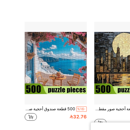
500 قطعة أحجية صور مقطوعة مصغرة للبالغين مع علبة - أحجية ضوء القمر في المدينة، مقطوعة بدقة، مقاومة للخدش، صعوبة عالية مناسبة لتحدي البالغين. إنها عنصر ترفيه عائلي رائع، وخيار ديكور DIY، ومجموعة فنية. مثالية كهدايا لعيد الهالوين وعيد الميلاد، يمكنها تمرين الدماغ، وتسمح لك بالانغماس في المناظر الخلابة لمدينة ضوء القمر أثناء التجميع، والحصول على شعور بالإنجاز والاستمتاع الجمالي.
500 قطعة صندوق أحجية صور مقطوعة بدقة للبالغين - تتميز هذه الأحجية بتحدي البالغين بنمط منظر بحري رائع لسانتوريني ومصنوعة من مادة مقاومة للخدش. مستوى صعوبة عالي مناسب للبالغين، يمكن استخدامها للترفيه العائلي، ديكور المنزل DIY، مجموعة فنية، وأيضًا هدية إبداعية لعيد الهالوين وعيد الميلاد وتحديات الدماغ، استمتع بالمتعة المزدوجة للفن والتحدي أثناء التجميع.
%16-
32.76