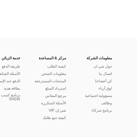
معلومات الشركة
مركز & المساعدة
خدمة الزبائن
حول شي ان
كيفية الطلب
طريقة الدفع
اتصال بنا
معلومات الشحن
الأسئلة الشائع
كن أعضاءنا
المنتجات المسترجعة
الدفع عند الإس
لوق أزياء
استرداد المبلغ
بطاقة هدية
برنامج كسب ا
مسؤولية اجتماعية
مرجع المقاس
SHEIN
وظائف
الأسئلة المتكررة
برنامج شركاء
شي إن VIP
كيفية تتبع طلبك