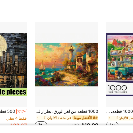
لعبة بازل للكبار 1000 قطعة، ديكور جداري DIY محمول، مشهد ريفي حيوي، هدية عيد الميلاد المثالية أو ديكور المنزل/المكتب، المقاس 38 سم * 26 سم (14.96 بوصة * 10.24 بوصة)، متوسط الصعوبة، متعدد الألوان
1000 قطعة من لغز الورق، بطراز لوحة زيتية للمناظر الطبيعية، تخفيف الضغط وتحدي الذهن
%17-
8# الأفضل مبيعا
في متعدد الألوان ألغاز للكبار
فقط 4 بيقي
في متعدد الألوان ألغاز للكبار
19.00
32.37
30+. تم بيع