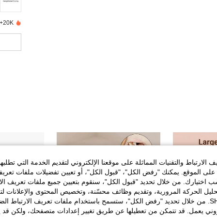
20K+ تم بيعها مؤخرًا
الارتباط والتقنيات المماثلة على موقعنا الإلكتروني لتقديم الخدمة التي تطلبه
لى الموقع. يمكنك "رفض الكل"، "قبول الكل"، أو تعيين تفضيلات ملفات تعريف
ختيارك. من خلال تحديد "قبول الكل"، سنقوم بتعيين جميع ملفات تعريف الارتب
حليل الحركة المرورية، وتقديم وظائف محسّنة، وتخصيص المحتوى والإعلانات لت
الخاصة بك مع SHEIN. من خلال تحديد "رفض الكل"، ستسمح باستخدام ملفات تعريف الارتباط 
روني يعمل. قد تتمكن من تعطيلها عن طريق تغيير إعدادات متصفحك، ولكن قد ي