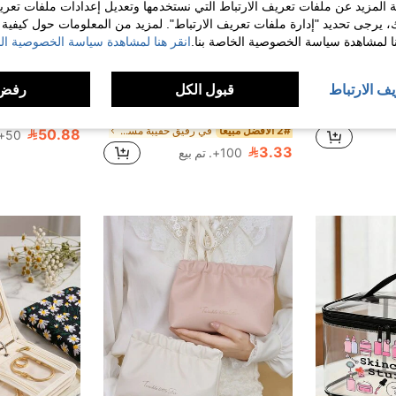
 المزيد عن ملفات تعريف الارتباط التي نستخدمها وتعديل إعدادات ملفات تعري
ك، يرجى تحديد "إدارة ملفات تعريف الارتباط". لمزيد من المعلومات حول كيفية مع
نا لمشاهدة سياسة الخصوصية الخاصة بنا.
انقر هنا لمشاهدة سياسة الخصوصية الخ
5
يف الارتباط
قبول الكل
رفض 
حقيبة مكياج للسفر مع مرآة LED، صندوق تخزين مكياج مع مرآة مضيئة، حقيبة تخزين فنانة مكياج محمولة مع فواصل قابلة للتعديل، منظم فرش المكياج، مستحضرات تجميل موضة Y2K للحفلات والشاطئ والسفر والتخييم والخارج والحرم الجامعي
حقيبة مستحضرات تجميل من الكوردروي بحروف وردية A-Z، منظم مكياج قابل للطي بسعة كبيرة مع سحاب ناعم، حقيبة أدوات تجميل محمولة مخصصة، حقيبة تخزين بتصميم حروف وردية وبيضاء، مثالية للعودة إلى المدرسة & العطلات، هدية للصديقات والوصيفات، جمالية
%4-
%63-
2# الأفضل مبيعا
في رقيق حقيبة مستحضرات التجميل
50.88
50+. تم بيع
3.33
100+. تم بيع