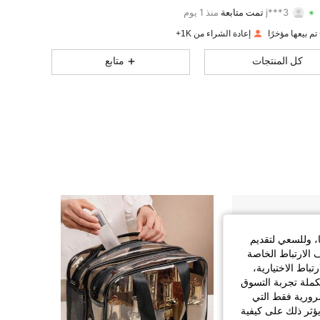
j***3
تمت متابعة
منذ 1 يوم
812
51
4.90
تقييم
قطع
متابعون
إعادة الشراء من 1K+
812
51
4.90
كل المنتجات
متابع
812
51
4.90
812
51
4.90
812
51
4.90
812
51
4.90
812
51
4.90
ا، وللسعي لتقديم
 الارتباط الخاصة
اط الاختيارية،
كملة تجربة التسوق
الضرورية فقط التي
ؤثر ذلك على كيفية