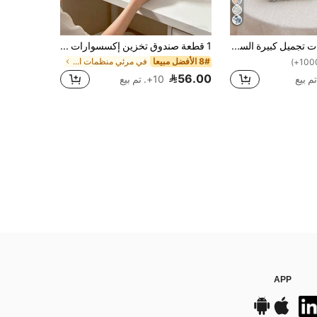
حقيبة مستحضرات تجميل كبيرة السعة مطبوعة مع مقبض، حقيبة تخزين أدوات المكياج المحمولة، حقيبة مكياج مطبوعة سميكة للنساء، حقيبة تخزين للسفر، حقيبة مستحضرات تجميل، حقيبة أدوات التجميل للسفر، الضروريات للسفر
1 قطعة صندوق تخزين إكسسوارات الشعر من الأكريليك عالي الشفافية 5 طبقات، صندوق مجوهرات بنمط درج مقاوم للغبار لتخزين ربطات الشعر ومشابك الشعر، صندوق منظم للزينة على المكتب
8# الأفضل مبيعا
في مرئي منظمات المكياج
56.00
10+. تم بيع
APP