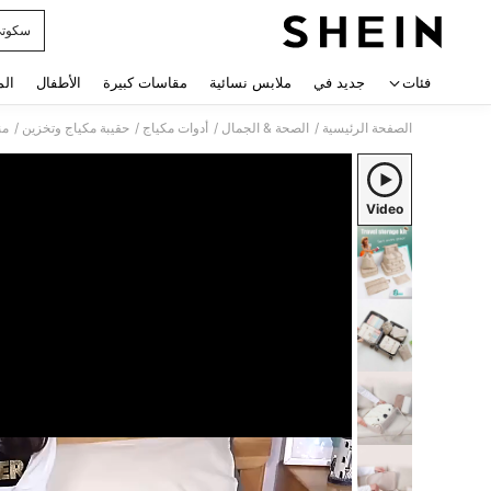
سكوت
 navigate search
فئات
جديد في
ملابس نسائية
مقاسات كبيرة
الأطفال
الم
/
/
/
/
الصفحة الرئيسية
الصحة & الجمال
أدوات مكياج
حقيبة مكياج وتخزين
من
Video