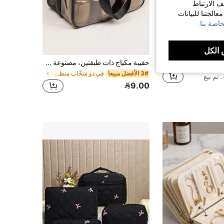
ف الارتباط
الجتنا للبيانات
اصة بنا.
الكل
1 حقيبة تخزين مستحضرات التجميل للسفر، صندوق تخزين مستحضرات التجميل، حقيبة منظم محمول للفنان المكياج مع أقسام قابلة للتعديل، يمكن تخزين مستحضرات التجميل وفرش المكياج والمستلزمات الشخصية والمجوهرات والإكسسوارات الرقمية، ويمكن استخدامها أيضًا كديكور للغرفة أو كحقيبة أو حقيبة مكياج أو ضروريات السفر
حقيبة مكياج ذات طبقتين، مصنوعة من مادة البي في سي، سعة تخزين كبيرة، مناسبة للنساء والفتيات، حقيبة مكياج محمولة للسفر، حقيبة تخزين منفصلة للجاف والرطب، حقيبة تخزين فرش المكياج، حقيبة يد مقاومة للماء، حقيبة شاطئ، عبوة هدية، حقيبة أدوات تجميل بسحاب مقاوم للماء، مرفق، حقيبة مكياج، ضروريات السفر
3# الأفضل مبيعا
في ذو سحَّاب منظم تعبئة مستحضرات التجميل للسفر
9.00