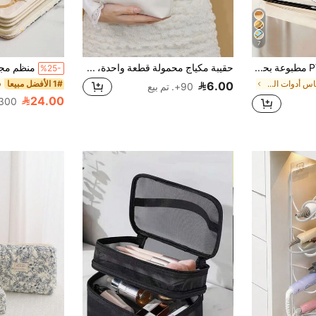
7
حقيبة مكياج PVC مطبوعة بحروف "Skincare Stuff"، حقيبة منظم سفر PVC محكمة الإغلاق بسحاب، حقيبة مكياج وأدوات تجميل خفيفة الوزن ومقاومة للبهتان، مناسبة للنساء والفتيات، حقيبة مكياج محمولة معتمدة من TSA، سهلة التنظيف، مناسبة للأمهات والمعلمات والصديقات والممرضات وغيرهم، حقيبة مكياج، حقيبة هدايا للصديقات، حقيبة أدوات تجميل أساسية للمدرسة والعطلات والسفر، حقيبة أدوات تجميل مقاومة للماء
حقيبة مكياج محمولة قطعة واحدة، منظم أحمر الشفاه، محفظة صغيرة، حقيبة تخزين للسفر والخروج، منظم أساسيات السفر والعناية الشخصية، هدايا، أكسسوارات، أكياس مناديل، حقيبة مكياج، مستحضرات التجميل، منظم مكتبي، حقيبة مستحضرات التجميل، حقيبة مكياج، منظم مكياج، حقيبة العناية الشخصية، منظم مكتبي، حقيبة مستحضرات التجميل
%25-
في أكياس أدوات الزينة
1# الأفضل مبيعا
6.00
90+. تم بيع
24.00
300+. تم بي