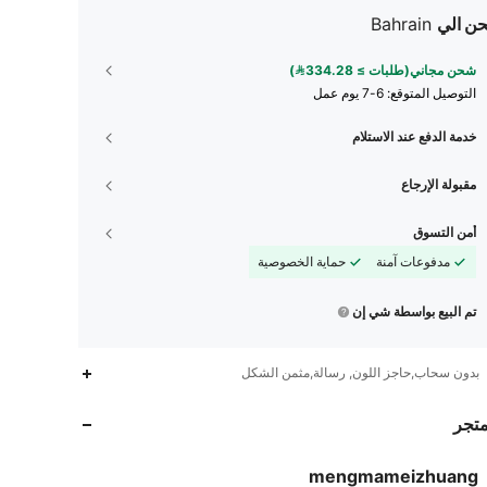
ن الي
Bahrain
شحن مجاني(طلبات ≥ 334.28)
التوصيل المتوقع:
6-7 يوم عمل
خدمة الدفع عند الاستلام
مقبولة الإرجاع
أمن التسوق
مدفوعات آمنة
حماية الخصوصية
تم البيع بواسطة شي إن
812
51
4.90
بدون سحاب,حاجز اللون, رسالة,مثمن الشكل
812
51
4.90
متجر
812
51
4.90
mengmameizhuang