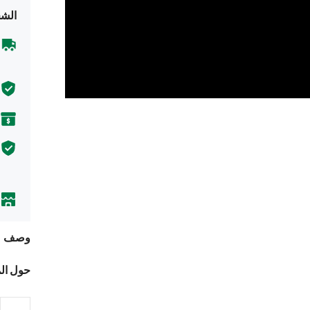
الشح
وصف
حول ال