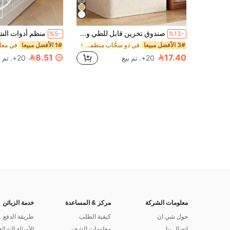
صندوق تخزين قابل للطي ومحمول للسكن الجامعي، منظم ملابس وأغطية سرير مقاوم للغبار، حاوية تخزين منزلية مزودة بنوابض - مريحة وموفرة للمساحة، مثالية لأغطية السرير والمنسوجات وغيرها، صندوق تخزين ملابس وأغطية سرير ربيعي، تخزين الفناء الخارجي، موسم العودة إلى المدرسة
%5-
%13-
3# الأفضل مبيعا
في ذو سحَّاب منظمات المكياج
1# الأفضل مبيعا
8.51
17.40
20+. تم بيع
20+. تم بيع
معلومات الشركة
مركز & المساعدة
خدمة الزبائن
حول شي ان
كيفية الطلب
طريقة الدفع
اتصال بنا
معلومات الشحن
الأسئلة الشائع