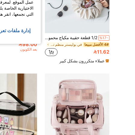
عمل الموقع. لمعرفة
الاختيارية الخاصة ب
التي نجمعها، انقر ه
إدارة ملفات تعر
1/2 قطعة حقيبة مكياج محمولة للاستخدام اليومي، حقيبة أدوات تجميل كبيرة السعة للسفر للنساء، كيس تخزين مستحضرات التجميل برباط سحب
%17-
98.00
4# الأفضل مبيعا
في بوليستر منظم تعبئة مستحضرات التجميل للسفر
بعد الكوبون
11.62
عملاء متكررون بشكل كبير