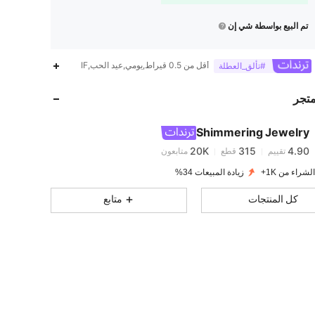
تم البيع بواسطة شي إن
أقل من 0.5 قيراط,يومي,عيد الحب,IF
#تألق_العطلة
20K
315
4.90
متجر
20K
315
4.90
Shimmering Jewelry
20K
315
4.90
تقييم
قطع
متابعون
لشراء من 1K+
زيادة المبيعات 34%
20K
315
4.90
كل المنتجات
متابع
20K
315
4.90
20K
315
4.90