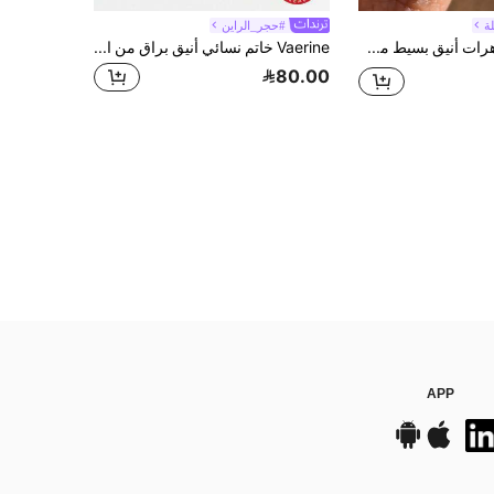
ة
#حجر_الراين
طقم مجوهرات أنيق بسيط من قلادة ذات أربع أوراق البرسيم المرصعة بالزركونيا، أقراط وخاتم من الفضة الإسترليني عيار 925، هدية مجوهرات فاخرة للسيدات
Vaerine خاتم نسائي أنيق براق من الفضة الإسترليني عيار 925 مرصع بالزركونيا المكعبة بتصميم عقدة صليب، هدية أنيقة للمواعدة، 1 قطعة
80.00
APP