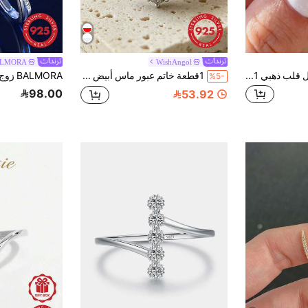
LMORA
WishAngol
خاتم زركونيا على شكل قلب ذهبي 1 قطعة، مطلي بالذهب الأبيض & زركونيا بيضاء مطلية بالمينا الذهبية، مجوهرات فاخرة، هدية خطوبة وزفاف وذكرى سنوية وعيد ميلاد للنساء
1قطعة خاتم عبور ماس أبيض بيضاوي 2قيراط 6سنون فاخر، فضة إسترليني، هدية للنساء - زفاف، خطوبة، ذكرى، عيد ميلاد
%5-
98.00
53.92