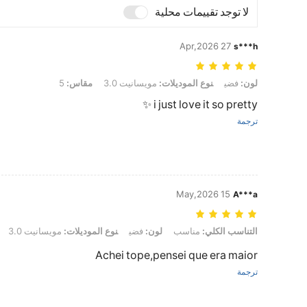
لا توجد تقييمات محلية
27 Apr,2026
s***h
لون: فضي, نوع الموديلات: مويسانيت 3.0, مقاس: 5
لون:
فضي
نوع الموديلات:
مويسانيت 3.0
مقاس:
5
i just love it so pretty ✨
ترجمة
15 May,2026
A***a
التناسب الكلي: مناسب, لون: فضي, نوع الموديلات: مويسانيت 3.0, مقاس: 7
التناسب الكلي:
مناسب
لون:
فضي
نوع الموديلات:
مويسانيت 3.0
Achei tope,pensei que era maior
ترجمة