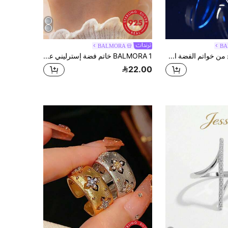
BALMORA
BA
BALMORA زوج من خواتم الفضة الإسترليني 925 عيار الأنيقة الرومانسية على شكل حلقة موبيوس قابلة للتعديل للأزواج، مجوهرات مثالية للعرائس للزفاف والخطوبة والأعياد الزوجية
BALMORA 1 خاتم فضة إسترليني عيار 925 كاجوال يومي بتصميم سلكي رفيع جداً مع زركونيا واحدة، شفاف غير مرئي، عصري ومتعدد الاستخدامات للنساء
22.00