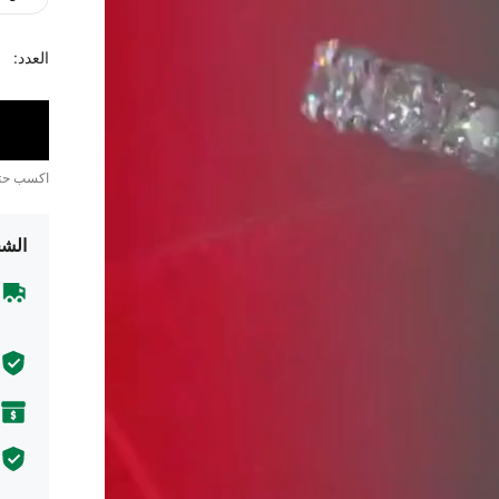
العدد:
اكسب ح
الشح