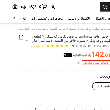
0
0
ة و الجمال
الأطفال والأمومة
مجوهرات واكسسوارات
الحقائب والأمتعة
خاتم زفاف مويسانيت مرصع بالكامل كلاسيكي 1 قطعة، خاتم خطوبة ووعد وذكرى سنوية فاخر من الفضة الإسترليني عيار 925 للنساء، مجوهرات فاخرة هدية عيد الميلاد
خاتم زفاف مويسانيت مرصع بالكامل كلاسيكي 1 قطعة،
وبة ووعد وذكرى سنوية فاخر من الفضة الإسترليني عيار
SKU: sj26013111522058
(2 تعليقات)
142

.6
%21-
181.00
PRICE AND AVAILABIL
لأسعار لفترة محدودة
وديلات
يت 3.0
9
8
7
6