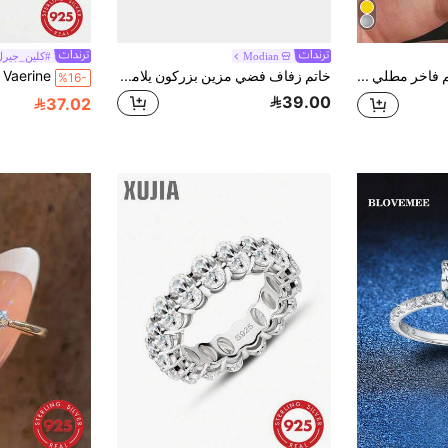
Modian
#كلين_جيرل
BALMORA خاتم فاخر مطلي بالذهب عيار 14 قيراط من الفضة الإسترليني عيار 925 بتصميم عصري ثلاثي الطبقات مرصع بزركونيا مقطوعة من الدرجة 5A، مناسب للنساء والفتيات للارتداء اليومي أو في المناسبات، ويمكن استخدامه كهدية مجوهرات
خاتم زفاف فضي مزين بزركون يلامس الخيال للسيدات , مجوهرات فريدة للاعراس و الخطوبة
%16-
39.00
37.02