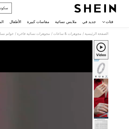
سكوت
 navigate search
فئات
جديد في
ملابس نسائية
مقاسات كبيرة
الأطفال
الم
/
/
/
الصفحة الرئيسية
مجوهرات & ساعات
مجوهرات نسائية فاخرة
خواتم نسا
Video