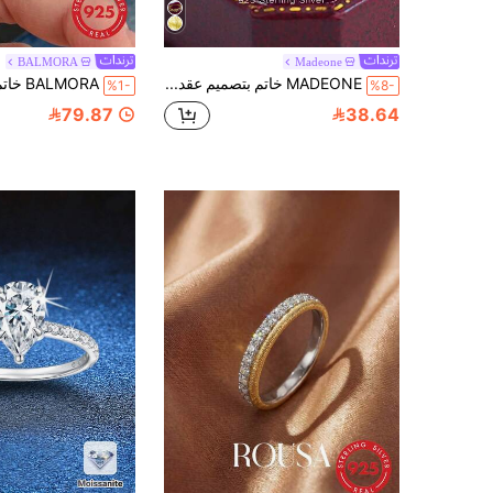
BALMORA
Madeone
MADEONE خاتم بتصميم عقدة أنيق، مجوهرات فضة عيار 925 للنساء، هدية مجوهرات عتيقة للنساء في الصيف
%1-
%8-
79.87
38.64