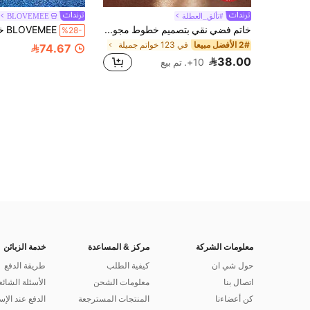
#تألق_العطلة
BLOVEMEE
خاتم فضي نقي بتصميم خطوط مجوفة للنساء، مناسب كهدية عيد الحب/عيد الميلاد/للأزواج، يمكن ارتداؤه بشكل متراكب، خاتم رفيع رومانسي DIY، هدية مجوهرات عصرية
%28-
2# الأفضل مبيعا
في 123 خواتم جميلة
74.67
38.00
10+. تم بيع
معلومات الشركة
مركز & المساعدة
خدمة الزبائن
حول شي ان
كيفية الطلب
طريقة الدفع
اتصال بنا
معلومات الشحن
الأسئلة الشائع
كن أعضاءنا
المنتجات المسترجعة
الدفع عند الإس