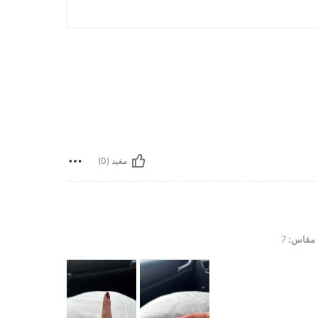
مفيد (0)
مقاس:
7