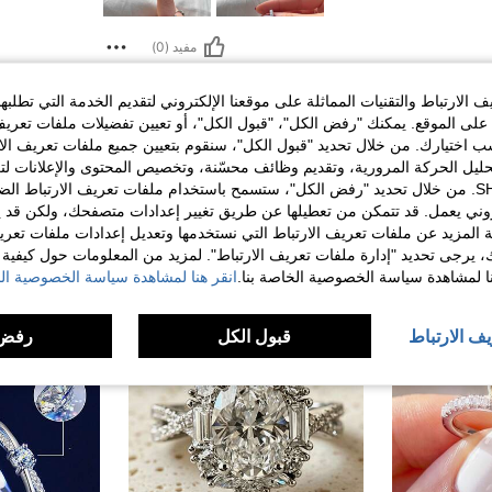
مفيد (0)
الارتباط والتقنيات المماثلة على موقعنا الإلكتروني لتقديم الخدمة التي تطلبه
لى الموقع. يمكنك "رفض الكل"، "قبول الكل"، أو تعيين تفضيلات ملفات تعريف
ختيارك. من خلال تحديد "قبول الكل"، سنقوم بتعيين جميع ملفات تعريف الارتب
حليل الحركة المرورية، وتقديم وظائف محسّنة، وتخصيص المحتوى والإعلانات لت
الخاصة بك مع SHEIN. من خلال تحديد "رفض الكل"، ستسمح باستخدام ملفات تعريف الارتباط 
روني يعمل. قد تتمكن من تعطيلها عن طريق تغيير إعدادات متصفحك، ولكن قد ي
 المزيد عن ملفات تعريف الارتباط التي نستخدمها وتعديل إعدادات ملفات تعري
ك، يرجى تحديد "إدارة ملفات تعريف الارتباط". لمزيد من المعلومات حول كيفية مع
نا لمشاهدة سياسة الخصوصية الخاصة بنا.
انقر هنا لمشاهدة سياسة الخصوصية الخ
يف الارتباط
قبول الكل
رفض 