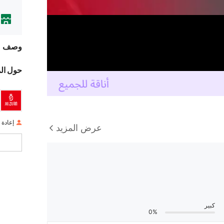
وصف
حول ال
إعادة ا
عرض المزيد
كبير
0%