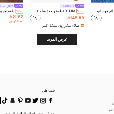
XUJIA
#تألق_العطل
BLOVEMEE خاتم موسانيت قطرة ماء فاخر من الفضة الإسترليني عيار 925 قيراط 1 بقياس 5x8 مم، مناسب للارتداء اليومي، التنقل، الحفلات، العطلات، عيد الميلاد، عيد الحب، عيد الأم، ذكرى الزواج، هدية مجوهرات عيد الميلاد للسيدات
XUJIA قطعة واحدة شاملة 6x4mm بيضاوي قطع مكعب زركونيا كامل أبدي حزام للنساء 925 الفضة الاسترليني مكعب زركونيا ذكرى سنوية خاتم الزواج خاتم مجوهرات هدية
%5-
%3-
21.87
145.80
بعد الكوبون
عملاء متكررون بشكل كبير
عرض المزيد
تابعنا على
ة
تلام
شتركي مع شي إن لتصلك أخبار الموضة