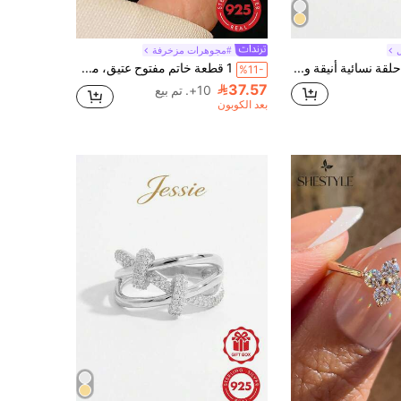
#مجوهرات مزخرفة
Vaerine حلقة نسائية أنيقة وخلاقة وفريدة ومُخَصَّصة من فضة عيار 925 مع تصميم من الكريستالي لعرض الهدية الأنيقة لموعد
1 قطعة خاتم مفتوح عتيق، مجوهرات يدوية للنساء، فضة إسترليني عيار 925، خفيف الوزن وفاخر، خاتم منفرد رقيق، إكسسوار فاخر، مناسب لعيد ميلاد الفتاة، الحفلات، المناسبات، الخروجات
%11-
37.57
10+. تم بيع
بعد الكوبون