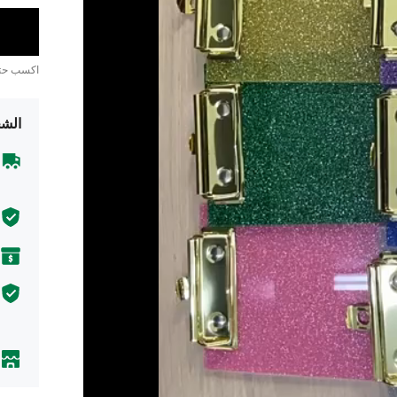
اكسب ح
الشح