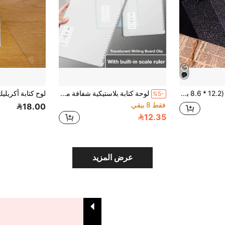
لوح أكريليك بحجم A4 (8.6 * 12.2 بوصة) مزين بالبريق، تصميم مشبك بسيط، مناسب للفصول الدراسية والمدارس والمكاتب - هدية عيد الميلاد والعام الجديد ممتازة
لوحة كتابة بلاستيكية شفافة مقاس A4 مع مشبك ومسطرة، 8.86 بوصة * 12.4 بوصة حجم الرسالة، مناسبة لملاحظات الاجتماعات والرسم والقياس، لوازم مدرسية، لوازم مكتبية
%5-
فقط 8 بيقي
18.00
12.35
عرض المزيد