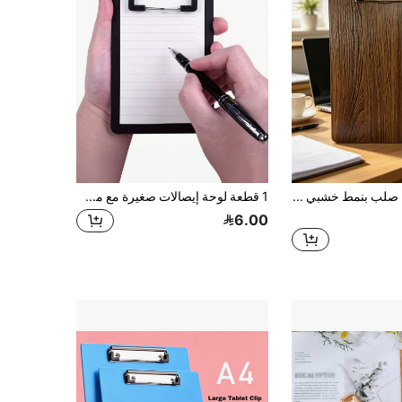
لوح كتابة صلب بنمط خشبي مزيف مقاس A4، لوح ملفات متين مع مشبك معدني، مناسب للمكتب والدراسة والمنزل، مقاوم للماء بشكل عال، مقاوم للخدش والتآكل، غير قابل للتشوه، ملمس واضح وشعور راقي، تشغيل مشبك معدني سلس، قبضة قوية لإمساك أوراق A4 بأمان
1 قطعة لوحة إيصالات صغيرة مع مشبك قوي - لوحة إيصالات محمولة مدمجة ، مصنوعة من مادة PP المتينة ، مناسبة للملاحظات والإيصالات والفواتير - بحجم مناسب للجيب ، العودة إلى المدرسة ، لوازم مدرسية
6.00