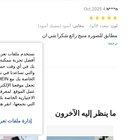
4 Oct,2025
h***n
لون: متعدد الألوان, مقاس: أسود (مشبك أسود)
لون:
متعدد الألوان
مقاس:
أسود (مشبك أسود)
مطابق للصوره منيج رائع شكرا شي ان
ترجمة
نستخدم ملفات تعريف 
أفضل تجربة ممكنة ع
بك في أي وقت حسب ا
والتي تساعدنا في ت
عرض المزيد من ا
تجعل موقعنا الإلكت
عمل الموقع. لمعرفة
الاختيارية الخاصة ب
التي نجمعها، انقر ه
ما ينظر إليه الآخرون
إدارة ملفات تعر