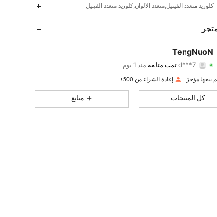
كلوريد متعدد الفينيل,متعدد الألوان,كلوريد متعدد الفينيل
463
27
4.89
متجر
463
27
4.89
TengNuoN
d***7
تمت متابعة
منذ 1 يوم
463
27
4.89
تقييم
قطع
متابعون
إعادة الشراء من 500+
463
27
4.89
كل المنتجات
متابع
463
27
4.89
463
27
4.89
463
27
4.89
463
27
4.89
463
27
4.89