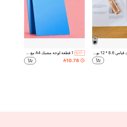
لوح كتابة أكريليك قياس 8.6 * 12 بوصة، مع مشبك دقيق، قابل للتعليق، شفاف - مقاس قياسي A4، مناسب للمكتب والمدرسة، ضروري للعودة إلى المدرسة
1 قطعة لوحة مشبك A4 مع مشبك قوي - لوحة مشبك مذكرات محمولة صغيرة، مادة PP متينة، مناسبة للملاحظات والإيصالات والفواتير - حجم الجيب
%17-
10.78