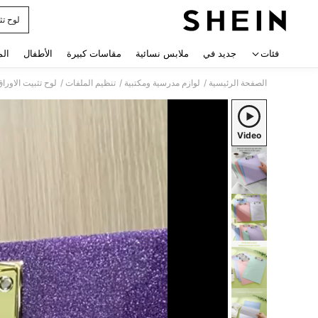
لوح تث
 navigate search
فئات
جديد في
ملابس نسائية
مقاسات كبيرة
الأطفال
الم
/
/
/
الصفحة الرئيسية
لوازم مدرسية ومكتبية
تنظيم الملفات
لوح تثبيت الاورا
Video