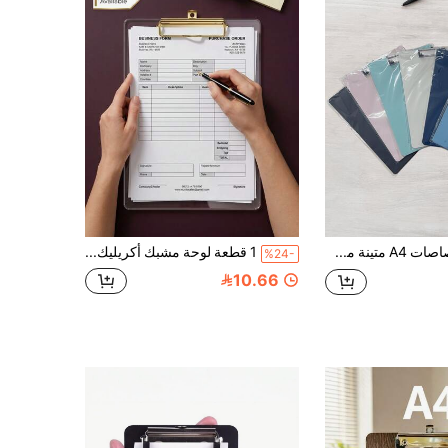
1 قطعة لوحة قصاصات A4 متينة من البولي بروبيلين مع حامل قلم - منظم مستندات أساسي للممرضات والمعلمين والمكتب والمدرسة | متوفرة ب- 6 ألوان، لوحة قصاصات A4 مع مشبك معدني مطاطي مع خطاف، لوحة قصاصات، وسادة كتابة للطلاب، مشبك قائمة الطلبات
1 قطعة لوحة مشبك أكريليك شفافة A4 A5 A6 A7، لوحة كتابة شفافة، ملف مشبك مستندات محمول للمكتب والمدرسة، لوازم مدرسية وإكسسوارات مكتبية للممرضة، عالية الجودة وأنيقة مع حامل أقلام ومشابك، العودة إلى المدرسة
%24-
10.66