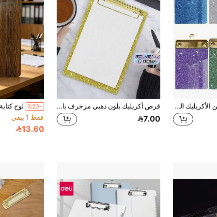
1 قطعة لوحة إيصال من الأكريليك اللامع - مصنوعة من مادة PMMA، 6 ألوان زاهية (أزرق، وردي، أخضر، بنفسجي، أصفر، أبيض) بحواف معدنية ولمعان بريق - تصميم محمول مدمج للفصول الدراسية والمكاتب والمدارس والدفاتر والمجلات
قرص أكريليك بلون ذهبي مزخرف بالبريق والبرق مقاس A5 قياسي 4 * 6 بوصة، لوحة إرفاق أنيقة مزينة بالبريق والبرق للنساء، لمكتب المدرسة والفصل الدراسي ولوازم العودة إلى المدرسة والطلاب والمكتب وديكور محطة العمل
%20-
فقط 1 بيقي
7.00
13.60