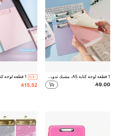
1 قطعة لوحة كتابة A5، مشبك تدوين الملاحظات، لوحة كتابة A5 بمشبك، ملف محاضر الاجتماعات، لوحة ملف كتاب، مشبك منخفض البروز، مناسب للفصل الدراسي والمكتب والمطعم [أزرق، وردي، أخضر، بنفسجي]
%3-
9.00
15.52