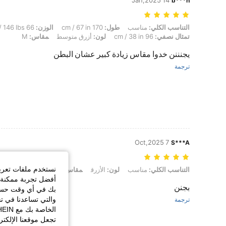
14 Jan,2025
b***h
التناسب الكلي: مناسب, طول: 170 cm / 67 in, الوزن: 66 kg / 146 lbs, الوركين: 103 cm / 41 in, الخصر: 60 cm / 24 in, تمثال نصفي: 96 cm / 38 in, لون: أزرق متوسط, مقاس: M
التناسب الكلي:
مناسب
طول:
170 cm / 67 in
الوزن:
66 kg / 146 lbs
تمثال نصفي:
96 cm / 38 in
لون:
أزرق متوسط
مقاس:
M
يجنننن خدوا مقاس زيادة كبير عشان البطن
ترجمة
7 Oct,2025
S***A
نستخدم ملفات تعريف 
التناسب الكلي: مناسب, لون: الأزرق, مقاس: L
التناسب الكلي:
مناسب
لون:
الأزرق
مقاس:
L
أفضل تجربة ممكنة ع
بجنن
بك في أي وقت حسب ا
والتي تساعدنا في ت
ترجمة
تجعل موقعنا الإلكت