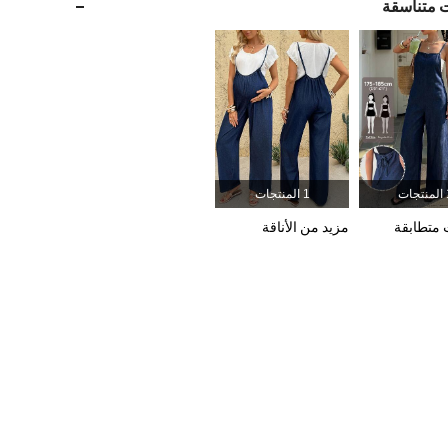
ت متناسقة
482K
13K
4.88
482K
13K
4.88
482K
13K
4.88
جات
1 المنتجات
482K
13K
4.88
 متطابقة
مزيد من الأناقة
482K
13K
4.88