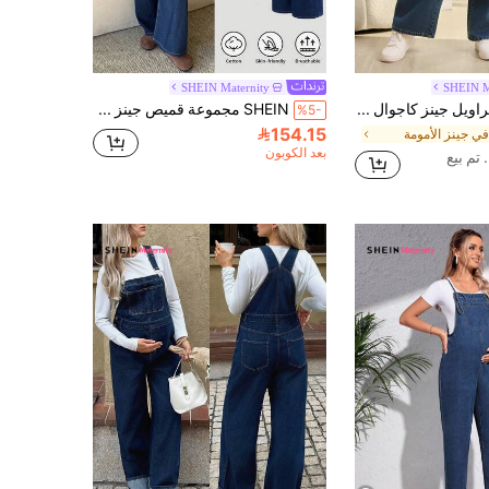
SHEIN Maternity
SHEIN M
SHEIN سراويل جينز كاجوال لون سادة للحوامل
SHEIN مجموعة قميص جينز وبنطلون كاجوال للحوامل، مناسبة للربيع والصيف، لحفلات عيد الحب والكرنفال والتخرج والحفلات والزفاف والأعمال الرسمية، بتصميم أنيق وعصري، قميص جينز أزرق داكن مع تفاصيل خياطة بيضاء وبنطلون جينز واسع الساق
%5-
154.15
في جينز الأمومة
بعد الكوبون