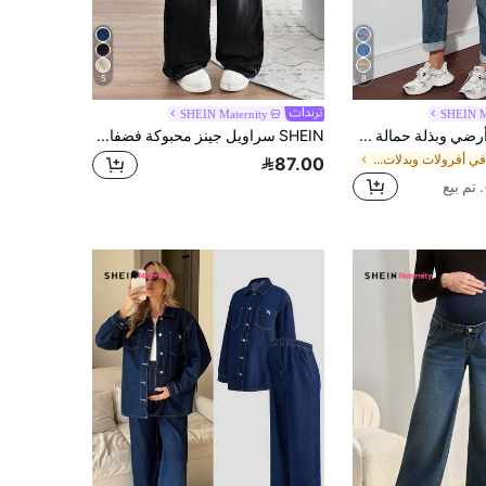
5
8
SHEIN Maternity
SHEIN M
SHEIN بنطلون أرضي وبذلة حمالة من الجينز للحوامل، فضفاضة وكاجوال باللون الأزرق
SHEIN سراويل جينز محبوكة فضفاضة مستقيمة الساق للحمل لاستخدام اليومي العادي
في أفرولات وبدلات جينز للحوامل
87.00