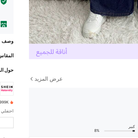
وصف
المقاس
حول ال
عرض المزيد
999K+ تم بيعها مؤخرًا
احتفلي 
كبير
8%