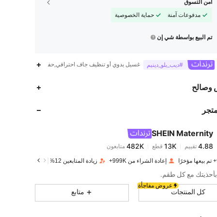
أمن التسوق
مدفوعات آمنة
حماية الخصوصية
تم البيع بواسطة شي إن
غسيل يدوي أو تنظيف جاف احترافي,حفل موسيقى الريف,عي
#ديب_بلو_دينيم
482K
13K
4.88
 وصالح
متجر
482K
13K
4.88
SHEIN Maternity
482K
13K
4.88
تقييم
قطع
متابعون
s***7
تم دفع
منذ 1 يوم
إعادة الشراء من 999K+
زيادة المتابعين 12%
482K
13K
4.88
بأحذيتك مع كل طقم.
عروض مفاجأة
كل المنتجات
متابع
482K
13K
4.88