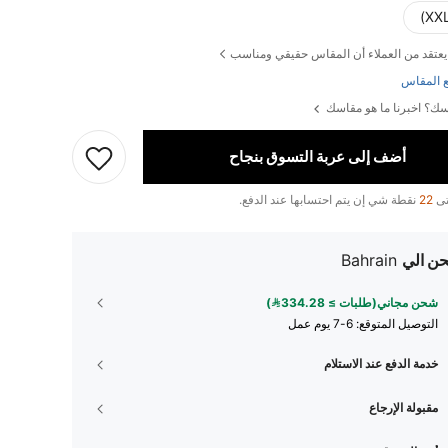
يعتقد من العملاء أن المقاس حقيقي ومناسب
 المقاس
ك؟ اخبرنا ما هو مقاسك
أضف إلى عربة التسوق بنجاح
تى
22
نقطة شي إن يتم احتسابها عند الدفع.
ن الي
Bahrain
شحن مجاني(طلبات ≥ 334.28)
التوصيل المتوقع:
6-7 يوم عمل
خدمة الدفع عند الاستلام
مقبولة الإرجاع