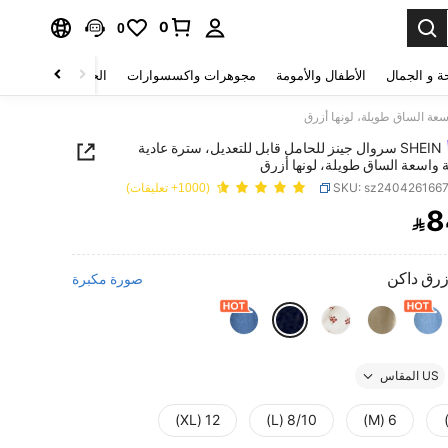
0
0
ة و الجمال
الأطفال والأمومة
مجوهرات واكسسوارات
الحقائب والأمتعة
SHEIN سروال جينز للحامل قابل للتعديل، سترة عادية
واسعة الساق طويلة، لونها أزرق
SKU: sz240426166
(1000+ تعليقات)
8

PRICE AND AVAILABIL
زرق داكن
صورة مكبرة
US المقاس
12 (XL)
8/10 (L)
6 (M)