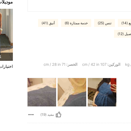
موديلا
14)
تنس (25)
خدمة ممتازة (6)
أنيق (41)
ل (12)
1 المنت
الوركين:
107 cm / 42 in
الخصر:
71 cm / 28 in
اختيارات
مفيد (19)