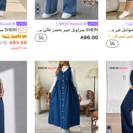
يكي
SHEIN Maternity
aternity
SHEIN فستان جينز للحوامل غير مطاطي
SHEIN سراويل جينز بخصر عالي مرن للحوامل، بحواشي لحمة ومقطعة، جينز تريكو فضفاض مستقيم الساق للأمومة
%7-
في فساتين جينز للحوامل
3# الأفضل مبيعا
96.00
85.68
10+. تم بيع
بعد الكوبون