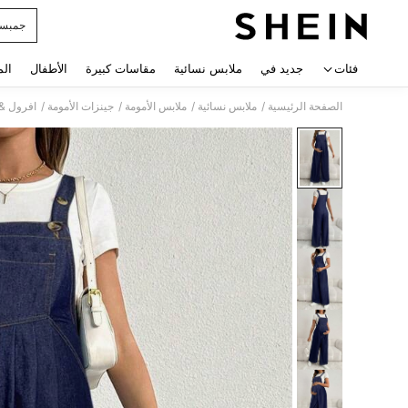
جمبس
 navigate search
فئات
جديد في
ملابس نسائية
مقاسات كبيرة
الأطفال
الم
/
/
/
/
الصفحة الرئيسية
ملابس نسائية
ملابس الأمومة
جينزات الأمومة
افرول & 