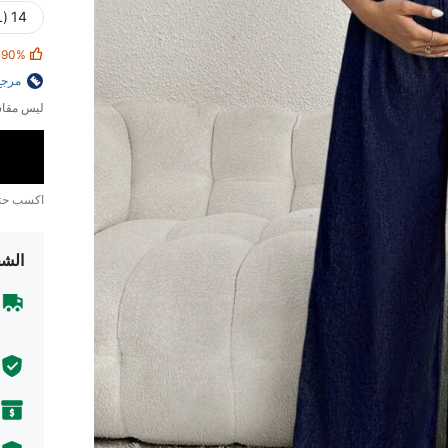
14 (XXL)
90%
مرجع
ليس مقاس
اكسب ح
الشح