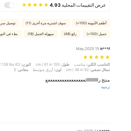
عرض التقييمات المحلية
4.93
أطقم الأمومة (100+)
سوف اشتريه مرة أخرى (11)
توصيل سريع (
جميل (100+)
رائع (48)
سهولة الحمل (18)
بطء في التوصي
15 May,2025
h***f
التناسب الكلي: مناسب, طول: 155 cm / 61 in, الوزن: 63 kg / 139 lbs, الوركين: 107 cm / 42 in, الخصر: 71 cm / 28 in, تمثال نصفي: 92 cm / 36 in, لون: أزرق متوسط, مقاس: S
التناسب الكلي:
مناسب
طول:
155 cm / 61 in
الوزن:
63 kg / 139 lbs
تمثال نصفي:
92 cm / 36 in
لون:
أزرق متوسط
مقاس:
S
منتج راااااااااائععععععععععععععععع
ترجمة