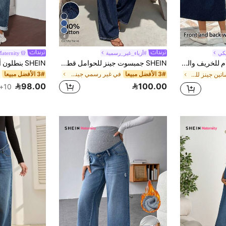
4
يكي
#أزياء_غير_رسمية
aternity
SHEIN ملابس أم للخريف والعودة إلى المدرسة والحفلات والهالوين وY2k وعيد الميلاد الجميل والخروج الليلي والخروج والنادي وملابس المطار والملابس الرسمية الكاجوال والريف والفينتاج والمتواضعة وملابس العمل الرسمية الكاجوال وملابس المعلمات للنساء وملابس الكنيسة للنساء بلون أزرق داكن قابل للارتداء من الأمام أو الخلف
SHEIN جمبسوت جينز للحوامل قطعتين، مناسبة للكرنفال الصيفي، التنقل، العطلات، التخرج، أنيقة بطراز Y2K، شيك، للحفلات والزفاف والأعمال الرسمية والكاجوال والشاطئ. جمبسوت جينز للحوامل 100% قطن، رقبة على شكل حرف V، بدون أكمام، ساق واسعة، مريحة للصيف
3# الأفضل مبيعا
في غير رسمي جينز الأمومة
3# الأفضل مبيعا
في فساتين جينز للحوامل
98.00
100.00
10+. تم بيع