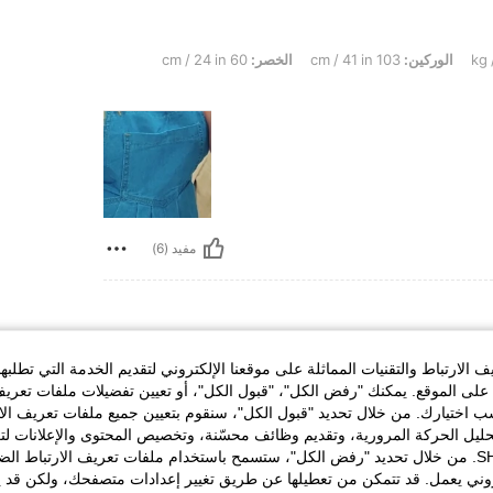
الوركين:
103 cm / 41 in
الخصر:
60 cm / 24 in
مفيد (6)
الارتباط والتقنيات المماثلة على موقعنا الإلكتروني لتقديم الخدمة التي تطلبه
لى الموقع. يمكنك "رفض الكل"، "قبول الكل"، أو تعيين تفضيلات ملفات تعريف
ختيارك. من خلال تحديد "قبول الكل"، سنقوم بتعيين جميع ملفات تعريف الارتب
حليل الحركة المرورية، وتقديم وظائف محسّنة، وتخصيص المحتوى والإعلانات لت
الخاصة بك مع SHEIN. من خلال تحديد "رفض الكل"، ستسمح باستخدام ملفات تعريف الارتباط 
روني يعمل. قد تتمكن من تعطيلها عن طريق تغيير إعدادات متصفحك، ولكن قد ي