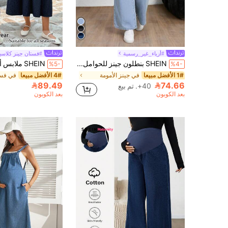
#أزياء_غير_رسمية
#فستان جينز كلاس
SHEIN بنطلون جينز للحوامل، لون أحادي، موضة مناسبة للصيف
%5-
%4-
1# الأفضل مبيعا
في جينز الأمومة
4# الأفضل مبيعا
89.49
74.66
40+. تم بيع
بعد الكوبون
بعد الكوبون