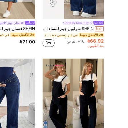
SHEIN Maternity
#فستان جينز كلاس
SHEIN سراويل جينز للنساء الحوامل بخصر عالي ورجل مستقيم، بتصميم كتل اللون والرقعة الأمامية المتقاطعة، مناسبة للخريف والشتاء وأعياد الهالوين والكريسماس ورأس السنة والعطلات والأعياد والسفر والعمل، قطن ناعم وصديق للبشرة مع دعم مرن للبطن
%4-
2# الأفضل مبيعا
2# الأفضل مبيعا
في غير رسمي جينز الأمومة
66.92
10+. تم بيع
71.00
بعد الكوبون