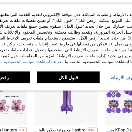
الارتباط والتقنيات المماثلة على موقعنا الإلكتروني لتقديم الخدمة التي تطلبه
لى الموقع. يمكنك "رفض الكل"، "قبول الكل"، أو تعيين تفضيلات ملفات تعريف
ختيارك. من خلال تحديد "قبول الكل"، سنقوم بتعيين جميع ملفات تعريف الارتب
حليل الحركة المرورية، وتقديم وظائف محسّنة، وتخصيص المحتوى والإعلانات لت
الخاصة بك مع SHEIN. من خلال تحديد "رفض الكل"، ستسمح باستخدام ملفات تعريف الارتباط 
روني يعمل. قد تتمكن من تعطيلها عن طريق تغيير إعدادات متصفحك، ولكن قد ي
 المزيد عن ملفات تعريف الارتباط التي نستخدمها وتعديل إعدادات ملفات تعري
ك، يرجى تحديد "إدارة ملفات تعريف الارتباط". لمزيد من المعلومات حول كيفية مع
نا لمشاهدة سياسة الخصوصية الخاصة بنا.
انقر هنا لمشاهدة سياسة الخصوصية الخ
يف الارتباط
قبول الكل
رفض 
KPop Demon Hunters مجموعة بالونات أرقام وكرات ديكور حفلة عيد ميلاد للأطفال للبنات باللون البنفسجي، مستلزمات حفلة استقبال المولود، هدية وألعاب
Hasbro مجموعة ديكور بالونات بنفسجية لحفلة عيد ميلاد الموسيقى الكورية (K-Pop) تشمل بالونات معدنية وإمدادات الحفلة
%8-
%14-