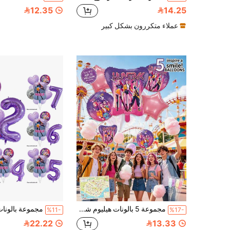
12.35
14.25
عملاء متكررون بشكل كبير
مجموعة 5 بالونات هيليوم شخصيات أنمي رومي بنفسجي وردي معدني لامع نجمة دائرية من رقائق مايلر، ذاتية الإغلاق قابلة لإعادة الاستخدام، لمحبي الأنمي واللاعبين، ديكور حفلات أعياد الميلاد داخل وخارج المنزل، Demon Pop Hunters، Squishy
%11-
%17-
22.22
13.33