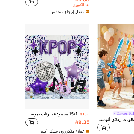
بعد الكوبون
معدل إرجاع منخفض
Cartoon Bal
15/1 مجموعة بالونات بموضوع موسيقى K-Pop باللون البنفسجي، تشمل ستارة خلفية هولوغرافية، مناسبة لحفلات عيد الميلاد وحفلات العزوبية وديكورات الكرة والفيديو القصير/الكاريوكي والديسكو وحفلات الرقص والموسيقى
%15-
6/12/24 قطعة بالونات رقائق ألومنيوم على شكل سيف بألوان عشوائية، بالونات ألعاب للأطفال، ديكور حفلة عيد الميلاد، ديكور ترتيب العطلات، بالونات حفلات خارجية
9.35
عملاء متكررون بشكل كبير