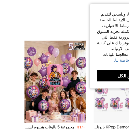
ا، وللسعي لتقديم
 الارتباط الخاصة
اط الاختيارية،
كملة تجربة التسوق
الضرورية فقط التي
ؤثر ذلك على كيفية
ف الارتباط
الجتنا للبيانات
اصة بنا.
الكل
KPop Demon Hunters بالونات زينة ملونة بالوردي والأرقام لحفلة عيد ميلاد الفتيات، إمدادات حفلة تعميد الطفل، هدايا، ألعاب
مجموعة 5 بالونات هيليوم لشخصيات الأنمي، بالونات مايلر معدنية لامعة باللون البنفسجي والوردي على شكل نجمة ودائرة، ذاتية الإغلاق وقابلة لإعادة الاستخدام، ديكور حفلة عيد ميلاد لمحبي الأنمي للاستخدام الداخلي والخارجي
%17-