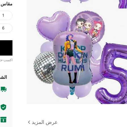
مقاس
1
6
اكسب ح
الشح
عرض المزيد