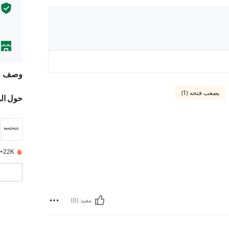
وصف
يصعب فتحه (1)
حول ال
22K+ تم بيعها مؤخرًا
مفيد (0)