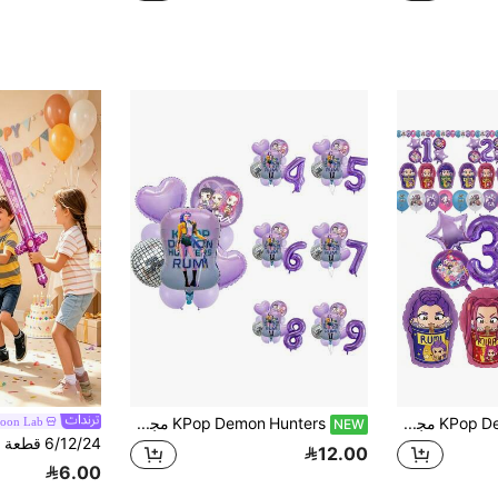
KPop Demon Hunters مجموعة ديكور بالونات حفلة عيد ميلاد أطفال بتصميم K-Pop بنفسجي بطابع الرامن والموسيقى، 1 طقم، مع بالونات براقة وبالونات أرقام، مناسبة لحفلة استقبال المولود وديكور طاولة الكيك والحفلات، بالونات لعبة
KPop Demon Hunters مجموعة بالونات ديكور حفلة عيد ميلاد بموضوع فرقة K-Pop Demon Girl المعتمدة، ديكور بالونات حفلة عيد ميلاد مهرجان موسيقي للأطفال الفتيات الرائعات، مع بالونات رقائق معدنية وردية وبنفسجية وبالونات أرقام، مناسبة لحفلة استقبال المولود وديكور طاولة الكيك وديكور جدار الحفلة بالسمة وبالونات ألعاب
loon Lab
NEW
12.00
6.00