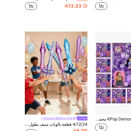
13.33
KPop Demon Hunters مجموعة بالونات قوس باللون البنفسجي، بالونات رقائق الألومنيوم بموضوع الفتاة الرائعة لحفلات أعياد الميلاد الكبيرة، بالونات رقائق الأرقام بموضوع الفتاة الموسيقية، لوازم حفلات أعياد ميلاد الأطفال، مجموعة هدايا ديكور
Cartoon Balloon Lab
4/12/24 قطعة بالونات سيف بطول 80 سم بتصميم عشوائي، بالونات قابلة للنفخ على شكل سيف قرصان، ديكور حفلة عيد ميلاد، هدية حفلة قرصان، مناسبة لحفلات المواضيع، عيد الميلاد، السباحة، الهالوين، ديكور المسرح والإكسسوارات
5.00