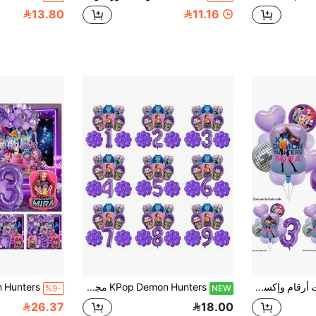
13.80
11.16
مجموعة بالونات أرقام وإكسسوارات لحفلة عيد ميلاد الأطفال ذات موضوع موسيقى فتاة كول بنمط الديسكو باللون البنفسجي الوردي، إمدادات حفلة استحمام الطفل، هدايا، ألعاب
KPop Demon Hunters مجموعة واحدة من بالونات أرقام ديكور حفلة عيد ميلاد الأطفال بتصميم كرتوني K-Pop بنفسجي فتاة رائعة، مناسبة لديكور حفلة استقبال المولود، هدية عيد ميلاد مثالية وبالونات ألعاب
%9-
NEW
26.37
18.00