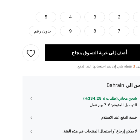
5
4
3
2
7
8
9
بدون رقم
أضف إلى عربة التسوق بنجاح
تى
3
نقطة شي إن يتم احتسابها عند الدفع.
ن الي
Bahrain
شحن مجاني(طلبات ≥ 334.28)
التوصيل المتوقع:
6-7 يوم عمل
خدمة الدفع عند الاستلام
لا يمكن إرجاع أو استبدال المنتجات في هذه الفئة.