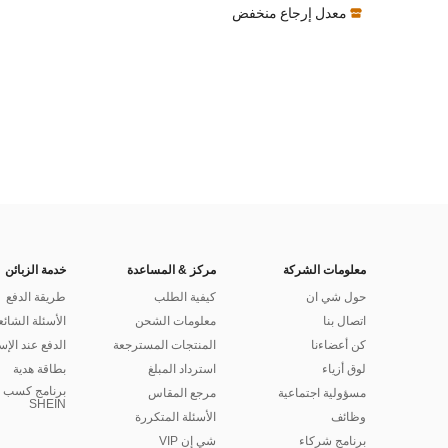
معدل إرجاع منخفض
معلومات الشركة
مركز & المساعدة
خدمة الزبائن
حول شي ان
كيفية الطلب
طريقة الدفع
اتصال بنا
معلومات الشحن
الأسئلة الشائع
كن أعضاءنا
المنتجات المسترجعة
الدفع عند الإس
لوق أزياء
استرداد المبلغ
بطاقة هدية
برنامج كسب ا
مسؤولية اجتماعية
مرجع المقاس
SHEIN
وظائف
الأسئلة المتكررة
برنامج شركاء
شي إن VIP