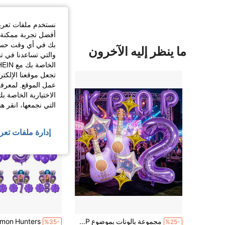
نستخدم ملفات تعريف 
أفضل تجربة ممكنة ع
بك في أي وقت حسب ا
ما ينظر إليه الآخرون
والتي تساعدنا في ت
تجعل موقعنا الإلكت
عمل الموقع. لمعرفة
الاختيارية الخاصة ب
التي نجمعها، انقر ه
إدارة ملفات تعر
مجموعة بالونات بموضوع K-POP - بالون رقم بنفسجي مصنوع من الرقائق المعدنية قياس 32 بوصة، بالونات حرف K-POP، بالونات على شكل جيتار وكوكب، مثالية لحفلة عيد ميلاد معجبي K-POP والحفلات الموسيقية، ديكور حفلة عيد ميلاد بموضوع الموسيقى، الكاريوكي، ديكور حفلة بموضوع الموسيقى السحرية.
%35-
%25-