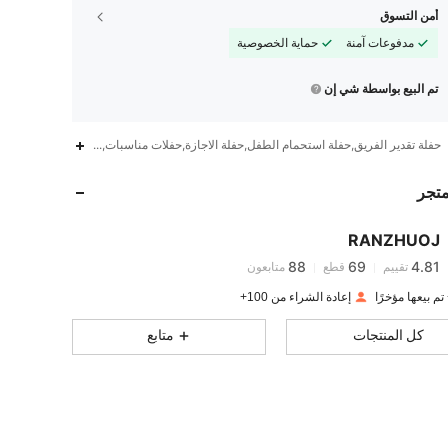
أمن التسوق
مدفوعات آمنة
حماية الخصوصية
تم البيع بواسطة شي إن
حفلة تقدير الفريق,حفلة استحمام الطفل,حفلة الاجازة,حفلات مناسبات,بولي إيثيلين,3 سنوات فما فوق
88
69
4.81
88
69
4.81
متجر
88
69
4.81
88
69
4.81
RANZHUOJ
88
69
4.81
تقييم
قطع
متابعون
88
69
4.81
إعادة الشراء من 100+
88
69
4.81
كل المنتجات
متابع
88
69
4.81
88
69
4.81
88
69
4.81