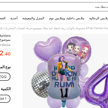
د ميلاد بنت
Use up and down arrow keys to البحث الأخير and البحث والعثور. Press Enter to select.
لابس الرجالية
ملابس داخلية، وملابس نوم
المنزل والمعيشة
أحذية
الصح
بالونات 
7138304
تشمل بال
2
مناسبة ل
.40
ITY
نوع الم
ZQQ
الكمية
1 Set