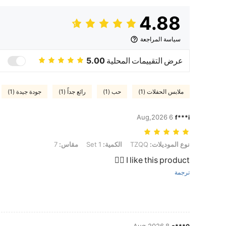
4.88
سياسة المراجعة
عرض التقييمات المحلية
5.00
ملابس الحفلات (1)
حب (1)
رائع جداً (1)
جودة جيدة (1)
6 Aug,2026
f***i
نوع الموديلات: TZQQ, الكمية: 1 Set, مقاس: 7
نوع الموديلات:
TZQQ
الكمية:
1 Set
مقاس:
7
I like this product 👍🏻
ترجمة