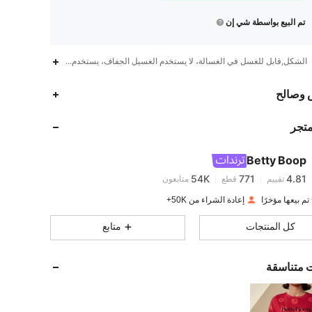
تم البيع بواسطة شي إن
الشكل,قابل للغسل في الغسالة، لا يستخدم الغسيل الجفاف، يستخدم غسول لطيف,متمدد 
54K
771
4.81
 وصالح
متجر
54K
771
4.81
Betty Boop
54K
771
4.81
تقييم
قطع
متابعون
m***o
تم دفع
منذ 1 يوم
إعادة الشراء من 50K+
54K
771
4.81
كل المنتجات
متابع
54K
771
4.81
ت متناسقة
54K
771
4.81