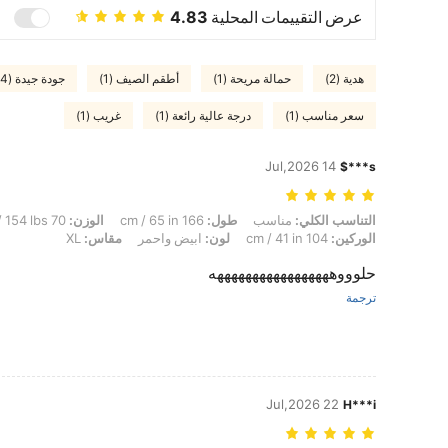
عرض التقييمات المحلية
4.83
هدية (2)
حمالة مريحة (1)
أطقم الصيف (1)
جودة جيدة (4)
سعر مناسب (1)
درجة عالية رائعة (1)
غريب (1)
14 Jul,2026
s***$
التناسب الكلي: مناسب, طول: 166 cm / 65 in, الوزن: 70 kg / 154 lbs, تمثال نصفي: 96 cm / 38 in, الخصر: 77 cm / 30 in, الوركين: 104 cm / 41 in, لون: ابيض واحمر, مقاس: XL
التناسب الكلي:
مناسب
طول:
166 cm / 65 in
الوزن:
70 kg / 154 lbs
الوركين:
104 cm / 41 in
لون:
ابيض واحمر
مقاس:
XL
حلوووهههههههههههههههههه
ترجمة
22 Jul,2026
H***i