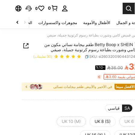
0
0
ة و الجمال
الأطفال والأمومة
مجوهرات واكسسوارات
الحقائب والأمتعة
Betty Boop x SHEIN طقم بيجامة نسائي مكون من
مي وشورت بطباعة رسوم كرتونية جميلة، صيفي
SKU: si26032009044312
(30 تعليقات)
3

%10-
36.00
PRICE AND AVAILABIL
ي بقيمة 3.60
في الأحمر والأبيض طقم بيجامات نسائي
SA
قياسي
UK 10 (M)
UK 8 (S)
UK 6 