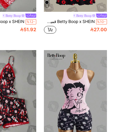
4
Betty Boop
Betty Boop
Betty Boop x SHEIN قميص نوم بدون أكمام مطبوع بحرف وشفاه للنساء
%12-
%10-
51.92
27.00