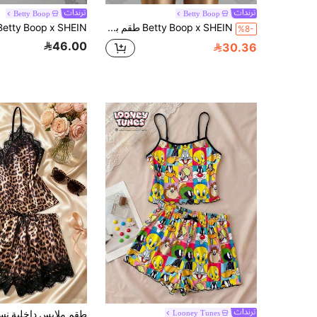
Betty Boop
Betty Boop
Betty Boop x SHEIN طقم بيجامة نسائي برقبة على شكل حرف U بدون أكمام مطبوع لطيف
%8-
46.00
30.36
Looney Tunes