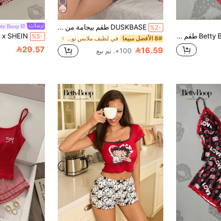
DUSKBASE طقم بيجامة من قميص وشورت مطبوع عليه الدب، 2 قطعة
tty Boop
%2-
Betty Boop x SHEIN طقم بيجامة للنساء يتكون من قميص كروب بتصميم ملمع من الدانتيل والنمر وبنطلون رياضي كاجوال للراحة
%5-
8# الأفضل مبيعا
في لطيف ملابس نوم نسائية
29.57
16.59
100+. تم بيع