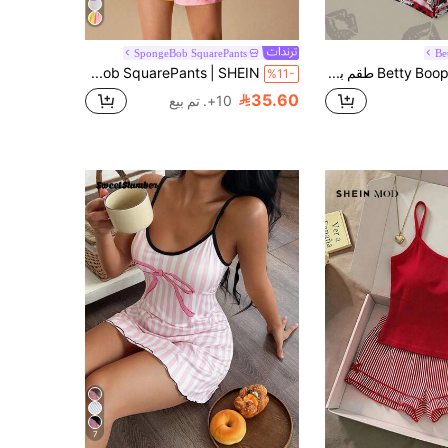
SpongeBob SquarePants
Be
Betty Boop x SHEIN طقم بيجامة نسائي مكون من توب كاميسول مطبوع عليه حروف وشورت
SpongeBob SquarePants | SHEIN طقم بيجامة صيفي للنساء يتكون من ملابس علوية كامي مطبوع برسوم كرتونية جميلة وشورت
%11-
35.60
10+. تم بيع
7