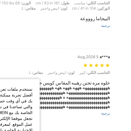
التناسب الكلي: مناسب, طول: 161 cm / 63 in, الوزن: 68 kg / 150 lbs, تمثال نصفي: 75 cm / 30 in, الخصر: 88 cm / 35 in, الوركين: 104 cm / 41 in, لون: ابيض واحمر, مقاس: L
التناسب الكلي:
مناسب
طول:
161 cm / 63 in
الوزن:
68 kg / 150 lbs
الوركين:
104 cm / 41 in
لون:
ابيض واحمر
مقاس:
L
البيجاما روووعة
ترجمة
5 Aug,2026
a***a
التناسب الكلي: كبير, لون: ابيض واحمر, مقاس: L
التناسب الكلي:
كبير
لون:
ابيض واحمر
مقاس:
L
حلوه مره تجنن رهيبه المقاس كويس حق بيت وكذا أنا عروس 
ههههههههههههه هههه هههه ههه ههههههههههههههههههههه ههه ه
نستخدم ملفات تعريف 
ههههههههههههههههههههه ههههههههههههههههههههه ههههههههههه
أفضل تجربة ممكنة ع
ههههههههههههههههههههه ه ههههههههههههههههههههه ه ه ه هههه 
بك في أي وقت حسب ا
هههههههههههههههههههههههههههههههههههههههههههههههههههههه
ههههههههههههههههههههه ههههههههههههههههههههه هههههههههه
والتي تساعدنا في ت
ترجمة
تجعل موقعنا الإلكت
عمل الموقع. لمعرفة
الاختيارية الخاصة ب