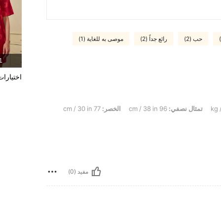
حب (2)
رائع جداً (2)
موصى به للغاية (1)
1 المنت
اختيارات
تمثال نصفي:
96 cm / 38 in
الخصر:
77 cm / 30 in
مفيد (0)