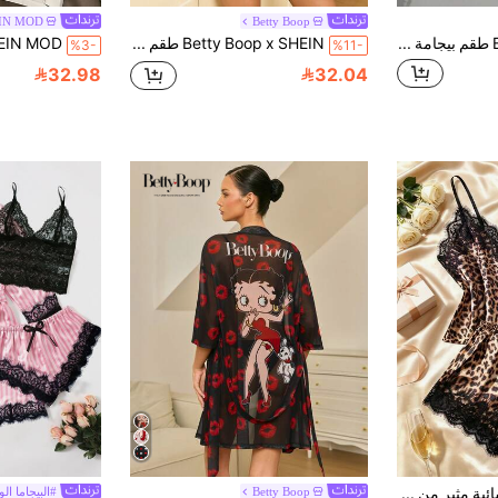
IN MOD
Betty Boop
Betty Boop x SHEIN طقم بيجامة نسائي بطبعة كرتونية يتكون من ملابس علوية كاميسول وشورت
Betty Boop x SHEIN طقم بيجامة نسائي بطبعة كرتونية وزينة فيونكة، توب قصير وشورت
%3-
%11-
32.98
32.04
طقم ملابس داخلية نسائية مثير من قطعتين، توب كاميسول بحمالات قابلة للتعديل وشورت، بطبعة نمر مع تفاصيل دانتيل من الساتان، مريح ولطيف للنوم والمنزل والخروجات، بتصميم جمالي
Betty Boop
#البيجاما الو