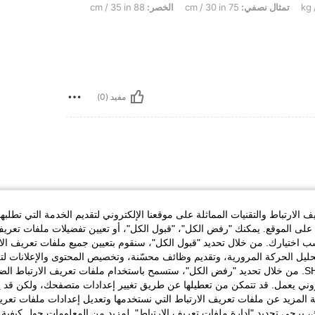
تمثال نصفي:
75 cm / 30 in
الخصر:
88 cm / 35 in
مفيد (0)
قاعده اتجهززز عطوني لايكات بليزززززز
هههههههههههههههههههه ههههههههههههههههههههه
الارتباط والتقنيات المماثلة على موقعنا الإلكتروني لتقديم الخدمة التي تطلبه
هههههههههه ههههههههههههههههههههه ه ه ه ه
لى الموقع. يمكنك "رفض الكل"، "قبول الكل"، أو تعيين تفضيلات ملفات تعريف
ه ه ه هههههههه ههه
ختيارك. من خلال تحديد "قبول الكل"، سنقوم بتعيين جميع ملفات تعريف الارتب
هههههه ههههههههههههههههههههه
ههههههههههه ههههههههههههههههههههه
حليل الحركة المرورية، وتقديم وظائف محسّنة، وتخصيص المحتوى والإعلانات لت
الخاصة بك مع SHEIN. من خلال تحديد "رفض الكل"، ستسمح باستخدام ملفات تعريف الارتباط 
روني يعمل. قد تتمكن من تعطيلها عن طريق تغيير إعدادات متصفحك، ولكن قد ي
 المزيد عن ملفات تعريف الارتباط التي نستخدمها وتعديل إعدادات ملفات تعري
مفيد (0)
ك، يرجى تحديد "إدارة ملفات تعريف الارتباط". لمزيد من المعلومات حول كيفية مع