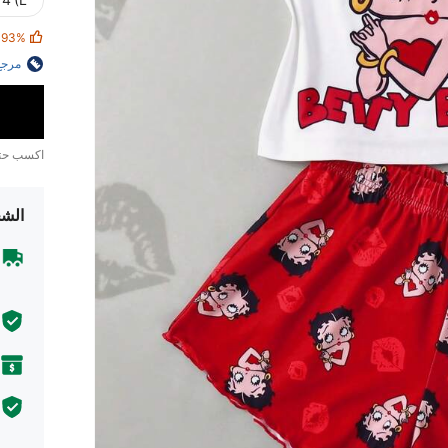
4 (L)
93%
مرجع
اكسب ح
الشح