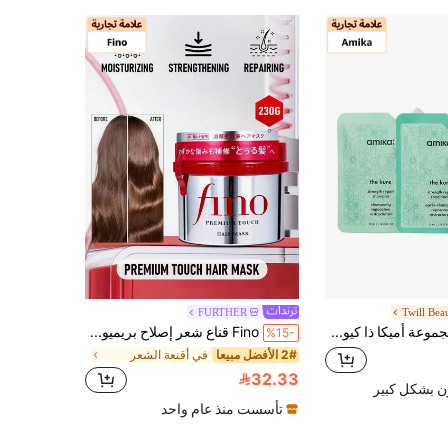
FURTHER
Twill Bea
Amika مجموعة أميكا ذا كيور لإصلاح القوة المكثفة 3 قطع للسفر، شامبو 35 مل، بلسم 35 مل، قناع 50 مل
Fino قناع شعر إصلاح بريميوم فينو من شيسيدو، 230 جرام/8.1 أونصة | حليب شعر براق فينو (زجاجة) | صيغة مغذية ومرطبة | شعر ناعم وحريري | مكونات عالية الجودة | خفيف وغير دهني | مناسب لجميع أنواع الشعر | ترطيب وإصلاح عميق | سهل الاستخدام | رعاية شعر مستوى الصالون في المنزل
%15-
2# الأفضل مبيعا
في أقنعة الشعر
32.33
ن بشكل كبير
تأسست منذ عام واحد