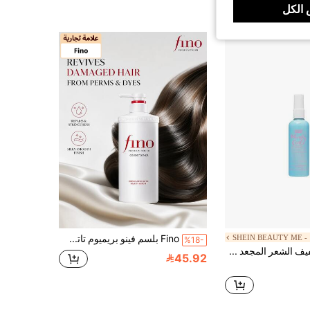
الكل
SH
Fino بلسم فينو بريميوم تاتش المرطب (550 مل/18.6 أونصة) - عناية إصلاح الشعر اليابانية J-Beauty، مع الهلام الملكي و PCA - ترطيب عميق، نعومة، مضاد للتجعد، مناسب للشعر الجاف والتالف
%18-
لوشن تصفيف الشعر المجعد 150 مل
45.92