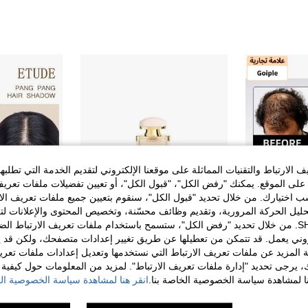
الارتباط والتقنيات المماثلة على موقعنا الإلكتروني لتقديم الخدمة التي تطلبه
لى الموقع. يمكنك "رفض الكل"، "قبول الكل"، أو تعيين تفضيلات ملفات تعريف
ختيارك. من خلال تحديد "قبول الكل"، سنقوم بتعيين جميع ملفات تعريف الارتب
حليل الحركة المرورية، وتقديم وظائف محسّنة، وتخصيص المحتوى والإعلانات لت
الخاصة بك مع SHEIN. من خلال تحديد "رفض الكل"، ستسمح باستخدام ملفات تعريف الارتباط 
روني يعمل. قد تتمكن من تعطيلها عن طريق تغيير إعدادات متصفحك، ولكن قد ي
 المزيد عن ملفات تعريف الارتباط التي نستخدمها وتعديل إعدادات ملفات تعري
Goiple مجموعة 4 قطع من مسحوق ألياف الشعر ورذاذ التصفيف المقاوم للماء، رذاذ تصفيف الألياف المقاوم للماء يعزز التصاق الألياف بالشعر، يخلق تسريحة شعر أكثر مقاومة للماء، المجموعة تشمل 27.5 جرام من ألياف الشعر، 120 مل من الرذاذ المقاوم للماء، مضخة التطبيق والمحسن
SHEIN BEAUTY ME - BRANDS
azchatte
ك، يرجى تحديد "إدارة ملفات تعريف الارتباط". لمزيد من المعلومات حول كيفية مع
رذاذ شعر إيموتسيوني 50 مل
%5-
%5-
نا لمشاهدة سياسة الخصوصية الخاصة بنا.
انقر هنا لمشاهدة سياسة الخصوصية الخ
35.15
63.65