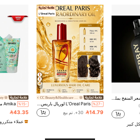
4
KOEC رذاذ الشعر المنفخ بملح البحر الطبيعي، يخلق نسيجًا حجميًا ونابضًا، خفيف الوزن وغير دهني
CC Beauty&Healthcare Shop
uty
L’Oreal Paris لوريال باريس زيت استثنائي 30/50/100 مل، مغذي وناعم، يصلح الشعر التالف، يعيد لمعان ونعومة الشعر، مناسب لجميع أنواع الشعر
%15-
%27-
43.35
14.79
30+. تم بيع
عملاء متكررو
ل كبير