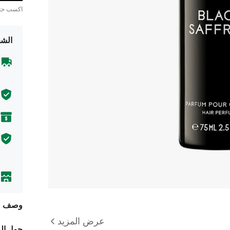
اكسب ح
الشح
وصف
عرض المزيد
حول ال