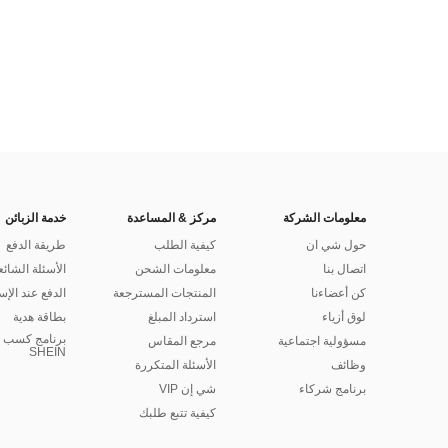
معلومات الشركة
مركز & المساعدة
خدمة الزبائن
حول شي ان
كيفية الطلب
طريقة الدفع
اتصال بنا
معلومات الشحن
الأسئلة الشائع
كن أعضاءنا
المنتجات المسترجعة
الدفع عند الإس
لوق أزياء
استرداد المبلغ
بطاقة هدية
برنامج كسب ا
مسؤولية اجتماعية
مرجع المقاس
SHEIN
وظائف
الأسئلة المتكررة
برنامج شركاء
شي إن VIP
كيفية تتبع طلبك