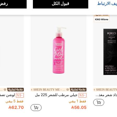
يف الارتباط
قبول الكل
رفض 
EIN BEAUTY ME - BRANDS
SHEIN BEAUTY ME - BRANDS
KIKO Milano رذاذ شعر مغذي ومحمي 100 مل
جيلي مرطب للشعر 225 مل
%5-
%5-
فقط 1 بيقي
فقط 5 بيقي
62.70
56.05