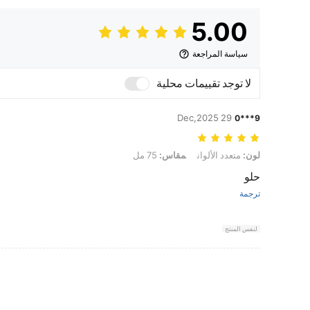
5.00
سياسة المراجعة
لا توجد تقييمات محلية
29 Dec,2025
9***0
لون: متعدد الألوان, مقاس: 75 مل
لون:
متعدد الألوان
مقاس:
75 مل
حلو
ترجمة
لنفس المنتج