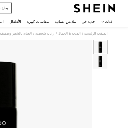
بخاخ 
 navigate search
فئات
جديد في
ملابس نسائية
مقاسات كبيرة
الأطفال
الم
/
/
/
الصفحة الرئيسية
الصحة & الجمال
رعاية شخصية
العناية بالشعر وتصفيفه