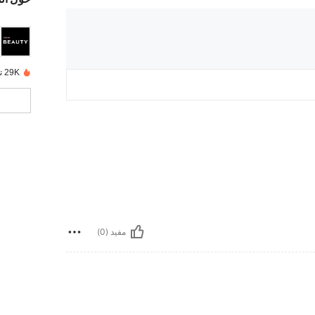
29K تم بيعها مؤخرًا
مفيد (0)