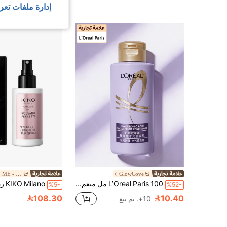
إدارة ملفات تعر
SHEIN BEAUTY ME - BRANDS
GlowCove
L’Oreal Paris 100 مل منعم شعر حمض الهيالورونيك من لوريال. 99% حمض الهيالورونيك عالي النقاوة للترطيب العميق. خالي من السيليكون، يعطي حجم، ناعم، يحسن الشعر الجاف والتالف من التجعيد والصبغ
%5-
%52-
108.30
10.40
10+. تم بيع