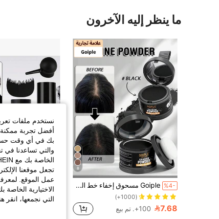
ما ينظر إليه الآخرون
نستخدم ملفات تعريف 
أفضل تجربة ممكنة ع
بك في أي وقت حسب ا
والتي تساعدنا في ت
تجعل موقعنا الإلكت
8
عمل الموقع. لمعرفة
Goiple مسحوق إخفاء خط الشعر الأسود 5g مقاوم للماء والعرق، مناسب لتغطية خط الشعر، يمكن للمسحوق ملء خط الشعر الخفيف، تغطية الشعر الرمادي، يمكن استخدام الألياف للشعر الخفيف، يتضمن إسفنجة ناعمة، مرآة، أداة صبغ الشعر، 0.18 أونصة
%4-
الاختيارية الخاصة ب
10.00
(1000+)
التي نجمعها، انقر ه
7.68
100+. تم بيع