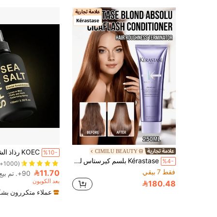
CIMILU BEAUTY
%10-
Kérastase بلسم كيرستاس للإصلاح واللمعان، يصلح الشعر التالف، 250 مل، يعزز اللمعان، يهدئ التجعد، يغذي بعمق الشعر المعالج باللون، يقوي خصلات الشعر فوراً، يقلل من الأطراف المتقصفة، يحسن المرونة، يمنع التكسر، إصلاح عميق، امتصاص سريع، خفيف الوزن وغير دهني، تركيبة احترافية
%4-
(1000+)
فقط 7 بيقي
11.70
90+. تم بيع
بعد الكوبون
180.48
عملاء متكررون بشك