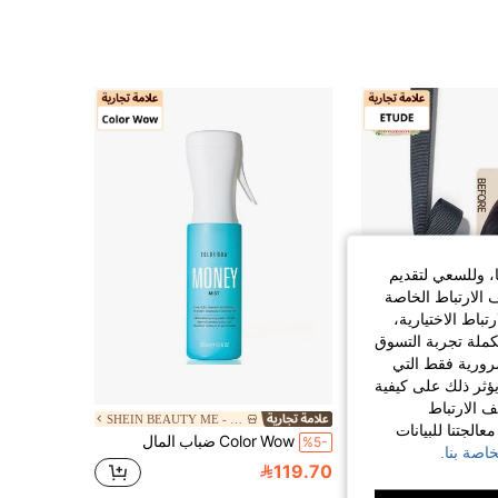
25K
8.3K
4.79
ا، وللسعي لتقديم
 الارتباط الخاصة
اط الاختيارية،
كملة تجربة التسوق
الضرورية فقط التي
ؤثر ذلك على كيفية
ف الارتباط
SHEIN BEAUTY ME - BRANDS
L
الجتنا للبيانات
ETUDE إيتود هاوس بانج بانج ظل الشعر 03 أسود طبيعي، مقاوم للماء، سهل التنظيف، مسحوق طلاء مقاوم للماء والعرق، مكياج شعر طويل الأمد، تأثير طبيعي، مقاوم للتلطخ، مناسب للمبتدئين، جمال كوري، هدية، 3.5 جرام/0.12 أونصة
Color Wow ضباب المال
%5-
اصة بنا.
119.70