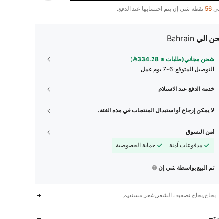
تى
56
نقطة شي إن يتم احتسابها عند الدفع.
ن الي
Bahrain
شحن مجاني(طلبات ≥ 334.28)
التوصيل المتوقع:
6-7 يوم عمل
خدمة الدفع عند الاستلام
لا يمكن إرجاع أو استبدال المنتجات في هذه الفئة.
أمن التسوق
مدفوعات آمنة
حماية الخصوصية
تم البيع بواسطة شي إن
25K
8.3K
4.79
بخاخ,بخاخ تصفيف الشعر,شعر مستقيم
متجر