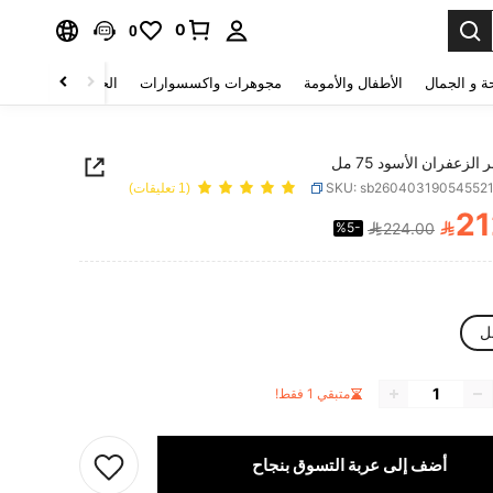
0
0
ة و الجمال
الأطفال والأمومة
مجوهرات واكسسوارات
الحقائب والأمتعة
الزعفران الأسود 75 مل
SKU: sb26040319054552
(1 تعليقات)
21

%5-
224.00
PRICE AND AVAILABIL
متبقي 1 فقط!
أضف إلى عربة التسوق بنجاح