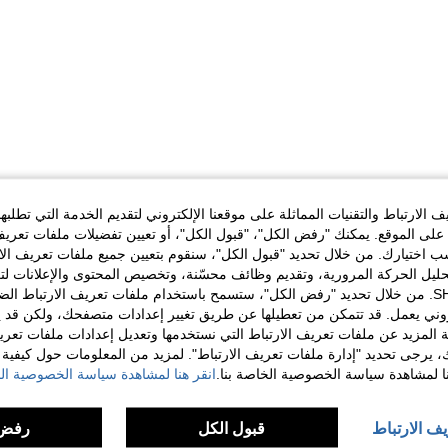
الارتباط والتقنيات المماثلة على موقعنا الإلكتروني لتقديم الخدمة التي تطلبه
لى الموقع. يمكنك "رفض الكل"، "قبول الكل"، أو تعيين تفضيلات ملفات تعريف
ختيارك. من خلال تحديد "قبول الكل"، سنقوم بتعيين جميع ملفات تعريف الارتب
حليل الحركة المرورية، وتقديم وظائف محسّنة، وتخصيص المحتوى والإعلانات لت
الخاصة بك مع SHEIN. من خلال تحديد "رفض الكل"، ستسمح باستخدام ملفات تعريف الارتباط 
روني يعمل. قد تتمكن من تعطيلها عن طريق تغيير إعدادات متصفحك، ولكن قد ي
 المزيد عن ملفات تعريف الارتباط التي نستخدمها وتعديل إعدادات ملفات تعري
ك، يرجى تحديد "إدارة ملفات تعريف الارتباط". لمزيد من المعلومات حول كيفية مع
نا لمشاهدة سياسة الخصوصية الخاصة بنا.
انقر هنا لمشاهدة سياسة الخصوصية الخ
يف الارتباط
قبول الكل
رفض 