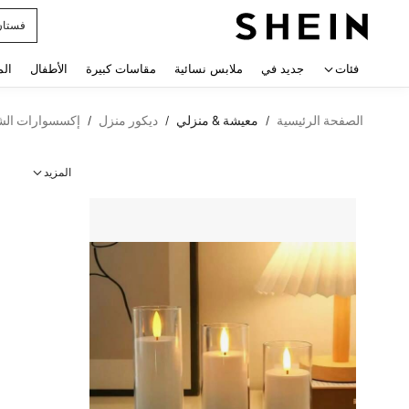
فستان
 navigate search
فئات
جديد في
ملابس نسائية
مقاسات كبيرة
الأطفال
الم
الصفحة الرئيسية
معيشة & منزلي
ديكور منزل
إكسسوارات الش
/
/
/
المزيد