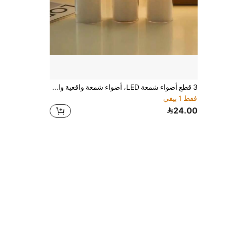
3 قطع أضواء شمعة LED، أضواء شمعة واقعية وامضة تعمل بالبطارية لديكور الحفلات، أضواء شمعة إلكترونية بشكل رصاصة مسطحة مناسبة للأعياد والأعراس، شموع بدون لهب وامضة تعمل بالبطارية، ديكور حفلة عيد الميلاد
فقط 1 بيقي
24.00