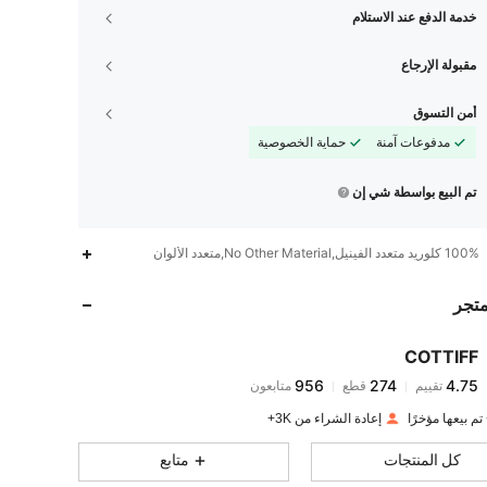
خدمة الدفع عند الاستلام
مقبولة الإرجاع
أمن التسوق
مدفوعات آمنة
حماية الخصوصية
تم البيع بواسطة شي إن
956
274
4.75
100% كلوريد متعدد الفينيل,No Other Material,متعدد الألوان
متجر
956
274
4.75
COTTIFF
956
274
4.75
تقييم
قطع
متابعون
n***r
تم دفع
منذ 1 يوم
إعادة الشراء من 3K+
956
274
4.75
كل المنتجات
متابع