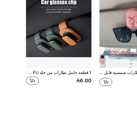
مشبك نظارات شمسية قابل للتعديل للسيارة، مناسب لواقي الشمس | مطابق بإحكام، متوفر بألوان متعددة (أسود، بني، رمادي) - مثالي لديكور السيارة الداخلي
1 قطعة حامل نظارات من جلد PU عالي الجودة لحاجب الشمس في السيارة، مشبك تخزين نظارات بملمس فاخر وأنيق، مشبك جانبي، مقاوم للخدش، سهل التركيب، يمكنه حمل النظارات والنظارات العصرية والمستندات، مدمج وأنيق
6.00