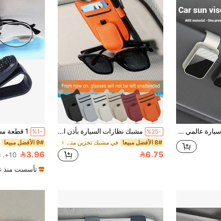
حامل نظارات سيارة عالمي مع بطانة رغوية ناعمة - مشبك واقي الشمس مضاد للخدش، تحرير بيد واحدة - منظم تخزين النظارات للسيارة والشاحنة والسيارة الرياضية متعددة الاستخدامات - إكسسوار داخلي للسيارة باللون الأسود
مشبك نظارات السيارة بأذن القطة - مشبك متعدد الوظائف لحمل النظارات العصرية والبطاقات والأقلام، إكسسوار سيارة مدمج موفر للمساحة
%1-
%25-
8# الأفضل مبيعا
في مشبك تخزين متعدد الوظائف للسيارة
9# الأفضل مبيعا
3.96
6.75
10+. تم بيع
تأسست منذ عا