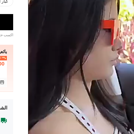
كبار 
اكسب ح
بائعي
ال
00
الشح