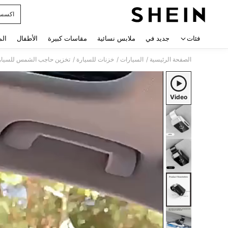
اكسسو
 navigate search
فئات
جديد في
ملابس نسائية
مقاسات كبيرة
الأطفال
الم
/
/
/
الصفحة الرئيسية
السيارات
خزنات للسيارة
تخزين حاجب الشمس للسيار
Video