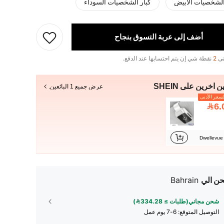
الشخصيات الأبيض
كبار الشخصيات السوداء
أضف إلى عربة التسوق بنجاح
تى
2
نقطة شي إن يتم احتسابها عند الدفع.
ن آخرين على SHEIN
عرض جميع 1 البائعين.
سعر الأدنى
6.
Dwellevue
ن الي
Bahrain
شحن مجاني(طلبات ≥ 334.28)
التوصيل المتوقع:
6-7 يوم عمل