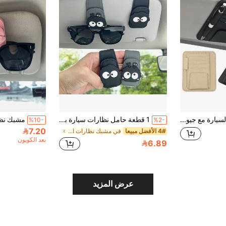
ستارة شمس السيارة مع جيوب متعددة، قابلة للتنظيم والتخزين للأغراض، إكسسوارات السيارة، مستلزمات داخل السيارة، هدية مثالية لعيد الميلاد والعودة إلى المدرسة والتجمعات العائلية والأصدقاء
1 قطعة حامل نظارات سيارة بتصميم كرة الفحم الإبداعي | منظم مغناطيسي قابل للتركيب للنظارات – تحرير سريع ومضاد للانزلاق | مناسب عالميًا لجميع السيارات
%10-
%2-
7.20
4# الأفضل مبيعا
في مشبك نظارات السيارة
بعد الكوبون
6.89
عرض المزيد