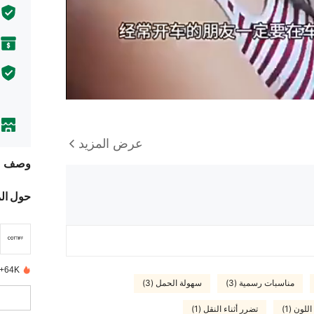
عرض المزيد
وصف
حول ال
64K+ تم بيعها مؤخرًا
مناسبات رسمية (3)
سهولة الحمل (3)
للون (1)
تضرر أثناء النقل (1)