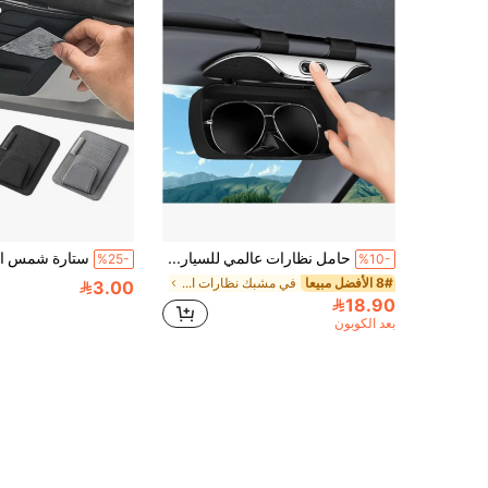
حامل نظارات عالمي للسيارة على الواقي الشمسي ولوحة القيادة – وصول سريع بيد واحدة، علبة مقاومة للخدش والصدمات، مقاومة للحرارة/البرودة، سهلة التركيب، هدية رائعة للسائقين والآباء وعيد الأب
%25-
%10-
8# الأفضل مبيعا
في مشبك نظارات السيارة
3.00
18.90
بعد الكوبون