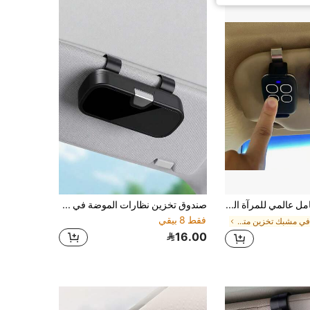
مشبك حامل عالمي للمرآة الشمسية للسيارة 47-68 مم، مناسب لجهاز التحكم عن بُعد لباب الجراج، تركيب سريع، مصنوع من مادة ABS
صندوق تخزين نظارات الموضة في حاجب الشمس للسيارة، صندوق تخزين نظارات الموضة للسيارة مع بطانة مخملية مقاومة للخدش، صندوق تخزين عالمي للمركبات، مناسب لنظارات الموضة والتذاكر والبطاقات، تصميم زر كبس بفتحة بنقرة واحدة، سهل الحمل والوضع
فقط 8 بيقي
في مشبك تخزين متعدد الوظائف للسيارة
16.00