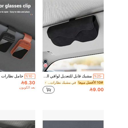
مشبك قابل للتعديل لواقي الشمس في السيارة، مناسب لواقي الشمس | تركيب آمن، متوفر بألوان متعددة (أسود، بني، رمادي) - خيار مثالي لديكور داخلي للسيارة
%10-
%25-
6.30
10# الأفضل مبيعا
في مشبك نظارات السيارة
بعد الكوبون
9.00