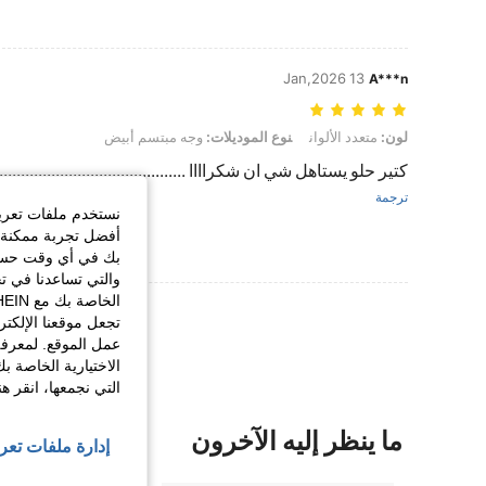
13 Jan,2026
A***n
لون: متعدد الألوان, نوع الموديلات: وجه مبتسم أبيض
لون:
متعدد الألوان
نوع الموديلات:
وجه مبتسم أبيض
كتير حلو يستاهل شي ان شكراااا ........................................
ترجمة
نستخدم ملفات تعريف 
أفضل تجربة ممكنة ع
بك في أي وقت حسب ا
والتي تساعدنا في ت
عرض المزيد من ا
تجعل موقعنا الإلكت
عمل الموقع. لمعرفة
الاختيارية الخاصة ب
التي نجمعها، انقر ه
ما ينظر إليه الآخرون
إدارة ملفات تعر