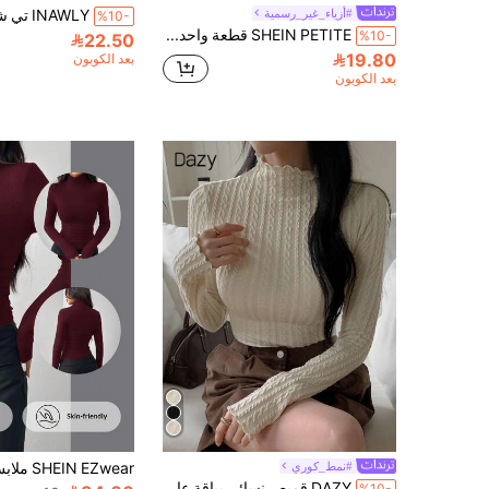
#أزياء_غير_رسمية
%10-
SHEIN PETITE قطعة واحدة تي شيرت نسائي بلون موحد وياقة واقفة وأكمام طويلة مطوية بقصة ضيقة، ملابس خريفية للنساء، للنساء ذوات القامة القصيرة
%10-
22.50
19.80
بعد الكوبون
بعد الكوبون
#نمط_كوري
DAZY قميص نسائي بياقة عالية ضيق بلون أحادي وملمس، وصول جديد للخريف، أكمام طويلة، ملابس نسائية للخريف
%10-