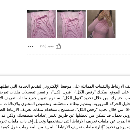
مفيد (29)
الارتباط والتقنيات المماثلة على موقعنا الإلكتروني لتقديم الخدمة التي تطلبه
اففف بنات خيال رهيبه بتحلي الجسم وملمسها قطنه قطنه بنات عجيبه ما تترددو I really likeeee it
لى الموقع. يمكنك "رفض الكل"، "قبول الكل"، أو تعيين تفضيلات ملفات تعريف
ختيارك. من خلال تحديد "قبول الكل"، سنقوم بتعيين جميع ملفات تعريف الارتب
حليل الحركة المرورية، وتقديم وظائف محسّنة، وتخصيص المحتوى والإعلانات لت
الخاصة بك مع SHEIN. من خلال تحديد "رفض الكل"، ستسمح باستخدام ملفات تعريف الارتباط 
روني يعمل. قد تتمكن من تعطيلها عن طريق تغيير إعدادات متصفحك، ولكن قد ي
 المزيد عن ملفات تعريف الارتباط التي نستخدمها وتعديل إعدادات ملفات تعري
مفيد (13)
ك، يرجى تحديد "إدارة ملفات تعريف الارتباط". لمزيد من المعلومات حول كيفية مع