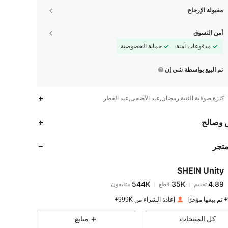
مقبولة الإرجاع
أمن التسوق
مدفوعات آمنة
حماية الخصوصية
تم البيع بواسطة شي إن
كنزة صوفية,الثنية,رمضان,عيد الأضحى,عيد الفطر
544K
35K
4.89
 وصالح
متجر
544K
35K
4.89
SHEIN Unity
544K
35K
4.89
تقييم
قطع
متابعون
A***3
تم دفع
منذ 1 يوم
إعادة الشراء من 999K+
544K
35K
4.89
كل المنتجات
متابع