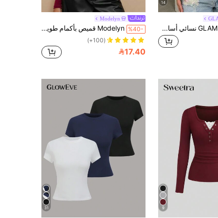
14
Modelyn
GL
تي شيرت GLAMSKIN نسائي أساسي Y2K صيفي/خريفي برقبة مربعة وأكمام طويلة بقصة ضيقة، توب قصير بلون موحد مثير، مناسب للملابس الكاجوال والعودة إلى المدرسة
Modelyn قميص بأكمام طويلة بتصميم طيات باللون الأحمر البرغندي ذو قصة ضيقة للنساء
%40-
(100+)
17.40
31
9