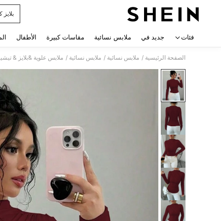
بلايز 
 navigate search
فئات
جديد في
ملابس نسائية
مقاسات كبيرة
الأطفال
الم
/
/
/
الصفحة الرئيسية
ملابس نسائية
ملابس نسائية
ملابس علوية &بلايز & تيشي