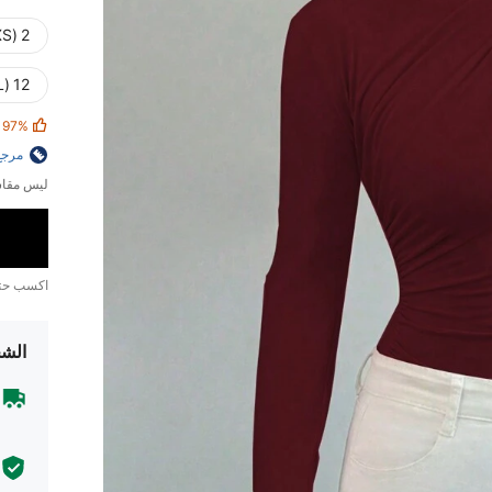
2 (XS)
12 (XL)
97%
مرجع
ليس مقاس
اكسب ح
الشح