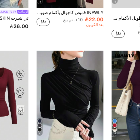
11
15
INAWLY قميص كاجوال بأكمام طويلة وطباعة فيونكة وياقة دائرية للنساء
AMSKIN
Sweetra تي شيرت طويل الأكمام بياقة مستديرة مزين بالكشكشة بلون أحادي أنيق من طراز Y2K للنساء
22.00
10+. تم بيع
بعد الكوبون
26.00
4
37