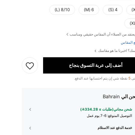
8/10 (L)
6 (M)
4 (S)
يعتقد من العملاء أن المقاس حقيقي ومناسب
 المقاس
ك؟ اخبرنا ما هو مقاسك
أضف إلى عربة التسوق بنجاح
تى
5
نقطة شي إن يتم احتسابها عند الدفع.
ن الي
Bahrain
شحن مجاني(طلبات ≥ 334.28)
التوصيل المتوقع:
6-7 يوم عمل
خدمة الدفع عند الاستلام