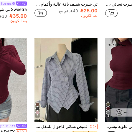
INAWLY تي شيرت نسائي بأكمام طويلة وياقة طاقم، لون بنفسجي غامق
تي شيرت بنصف ياقة عالية وأكمام طويلة وطيات للنساء، ملابس رمضان
Sweetra
25.00
40+. تم بيع
35.00
بعد الكوبون
30+. تم بيع
بعد الكوبون
6
4
SHEIN EZwear ملابس علوية تيشرت نسائي ذو رقبة عالية بأكمام طويلة، بتصميم ضيق من الأحمر اللون
قميص نسائي كاجوال للتنقل مع طباعة مخطط، إغلاق بأزرار، حافة غير متماثلة، مناسب للربيع والخريف
y SPICE
%2-
%10-