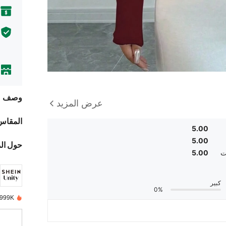
وصف
عرض المزيد
المقاس
5.00
5.00
حول ال
ت
5.00
كبير
0%
999K+ تم بيعها مؤخرًا