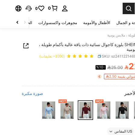
0
0
ة و الجمال
الأطفال والأمومة
مجوهرات واكسسوارات
الحقائب والأمتعة
SHEIN Unity بلوزة كاجوال نسائية ذات ياقة عالية بأكمام طويلة ،
ومية
SKU: sz241122146
(1000+ تعليقات)
2

%10-
25.00
PRICE AND AVAILABIL
ي بقيمة 2.50
لأحمر
صورة مكبرة
US المقاس