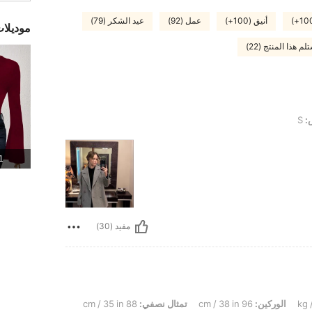
أنيق (100+)
عمل (92)
عيد الشكر (79)
موديلا
لم هذا المنتج (22)
:
S
1 المنت
مفيد (30)
الوركين:
96 cm / 38 in
تمثال نصفي:
88 cm / 35 in