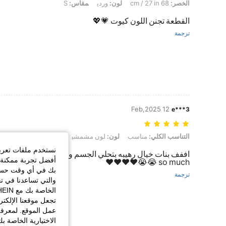
الخصر:
68 cm / 27 in
لون:
وردي
مقاس:
S
القطعة تجنن اللون كيوت 💗💖
ترجمة
12 Feb,2025
e***3
التناسب الكلي: مناسب, لون: لون مشمشي, مقاس: S
التناسب الكلي:
مناسب
لون:
لون مشمشي
مقاس:
S
نستخدم ملفات تعريف 
أفضل تجربة ممكنة ع
so much 😭😭❤️❤️❤️❤️
بك في أي وقت حسب ا
ترجمة
والتي تساعدنا في ت
تجعل موقعنا الإلكت
عمل الموقع. لمعرفة
الاختيارية الخاصة ب