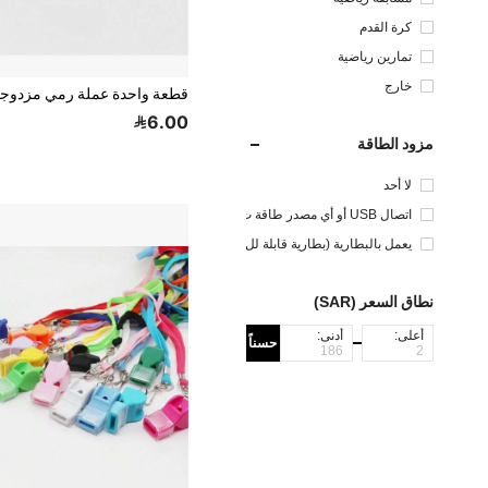
كرة القدم
تمارين رياضية
خارج
6.00
مزود الطاقة
لا أحد
اتصال USB أو أي مصدر طاقة ت
يار مستمر آخر
يعمل بالبطارية (بطارية قابلة لل
شحن)
نطاق السعر (SAR)
أعلى:
أدنى:
حسناً