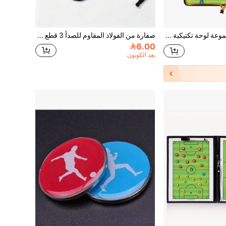
27 قطعة مجموعة لوحة تكتيكية مغناطيسية منظمة، مغناطيس لاعب من ABS، مناسبة لمدربي كرة القدم والسلة والبيسبول والهوكي الجليدي، ملحقات تدريب رياضي متعددة الوظائف وقوية
صفارة من الفولاذ المقاوم للصدأ 3 قطع مع حبل، صوت عالي و واضح، مثالية للمدربين، الحكام، والمسؤولين
6.00
بعد الكوبون