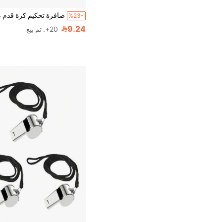
%23-
9.24
20+. تم بيع