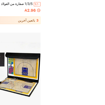
%1-
2.96
3
بائعين آخرين