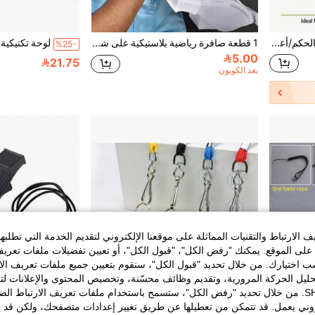
2 قطعة/مجموعة أعلام الحكم/أعلام مساعد الحكم لكرة القدم/أعلام يد الحكم لكرة القدم/أعلام إشارة الحكم لكرة القدم
1 قطعة صافرة رياضية بلاستيكية على شكل دولفين لكرة السلة وكرة القدم، صافرة حكم للرياضات الخارجية
%25-
5.00
21.75
بعد الكوبون
الارتباط والتقنيات المماثلة على موقعنا الإلكتروني لتقديم الخدمة التي تطلبه
لى الموقع. يمكنك "رفض الكل"، "قبول الكل"، أو تعيين تفضيلات ملفات تعريف
ختيارك. من خلال تحديد "قبول الكل"، سنقوم بتعيين جميع ملفات تعريف الارتب
حليل الحركة المرورية، وتقديم وظائف محسّنة، وتخصيص المحتوى والإعلانات لت
الخاصة بك مع SHEIN. من خلال تحديد "رفض الكل"، ستسمح باستخدام ملفات تعريف الارتباط 
روني يعمل. قد تتمكن من تعطيلها عن طريق تغيير إعدادات متصفحك، ولكن قد ي