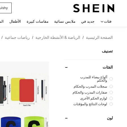
uishy
 navigate search
فئات
جديد في
ملابس نسائية
مقاسات كبيرة
الأطفال
الم
الصفحة الرئيسية
الرياضة & الأنشطة الخارجية
رياضات جماعية
/
/
/
تصنيف
الفئات
ألواح بيضاء للمدرب
والحكم
سجلات المدرب والحكام
صفارات المدرب والحكام
لوازم الحكم الأخرى
لوحات النتائج والمؤقتات
لون