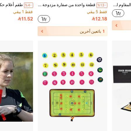
1/3/5 صفارة من الفولاذ المقاوم للصدأ مع سلسلة، صوت عالي وواضح، مناسبة للمدربين والحكام والموظفين
قطعة واحدة من صفارة مزدوجة الطبقة مرصعة بالراينستون، قلادة شخصية، قلادة صفارة هيب هوب، مجوهرات بأسلوب الشارع ملفتة للنظر، معدن أنيق، صفارة حكم، معلم، تدريب، صوت عالٍ، إكسسوار زخرفي، مناسبة لهدايا الحفلات، إكسسوارات الملابس، الفعاليات الرياضية، مباريات كرة القدم، ألعاب الحفلات، بناء الفريق، التشجيع، إكسسوارات زخرفية، مجوهرات فاخرة، مرصعة بالراينستون، قلادة صفارة حجر راين براقة، صفارة حكم، صفارة، صفارة خارجية
%4-
%13-
فقط 5 بيقي
فقط 1 بيقي
11.52
12.18
1
بائعين آخرين