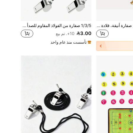
قلادة/سلسلة مفاتيح صفارة أنيقة، قلادة صفارة أداة موضة، مثالية كهدية للآخرين، صفارة حكم معدنية، تعليقة أمتعة، صفارة خارجية، وصفارة حكم، قلادة أنيقة للرجال والنساء
1/3/5 صفارة من الفولاذ المقاوم للصدأ مع سلسلة، صوت عالي وواضح، مناسبة للمدربين والحكام والمسؤولين
3.00
10+. تم بيع
تأسست منذ عام واحد