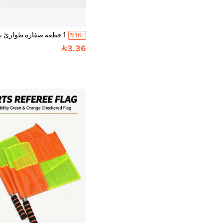
%16-
3.36