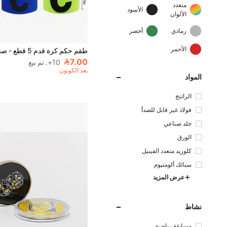
متعدد
الأسود
الألوان
رمادي
أخضر
الأحمر
7.00
10+. تم بيع
بعد الكوبون
المواد
الراتنج
فولاذ غير قابل للصدأ
جلد صناعي
الورق
كلوريد متعدد الفينيل
سبائك ألومنيوم
عرض المزيد
نشاط
مسابقة رياضية