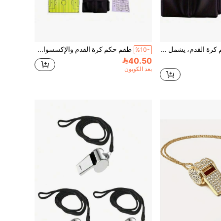
طقم زي حكم كرة القدم، يشمل بطاقة حمراء، بطاقة صفراء، صافرة معدنية (لون عشوائي)، 2 علم مربع من البي في سي/إيه بي إس، مع حقيبة تخزين
طقم حكم كرة القدم والإكسسوارات، يشمل دفتر حكم، لوحة تكتيكات، صافرة، منتخب قرعة العملة، بطاقات حمراء/صفراء، شريط ذراع للقائد، ورسم ملعب تدريب/مباراة/مباراة (معدات حكم محمولة)
%10-
40.50
بعد الكوبون