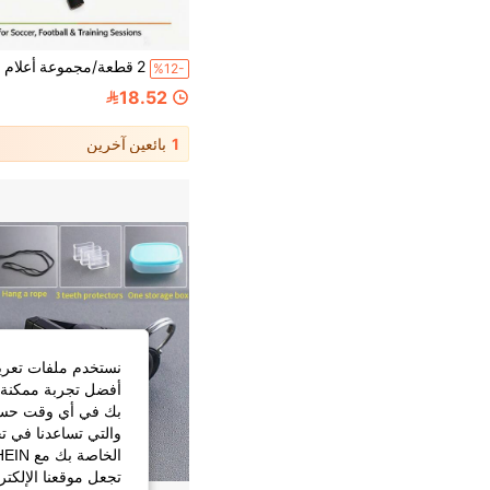
%12-
18.52
1
بائعين آخرين
نستخدم ملفات تعريف 
أفضل تجربة ممكنة ع
بك في أي وقت حسب ا
والتي تساعدنا في ت
تجعل موقعنا الإلكت