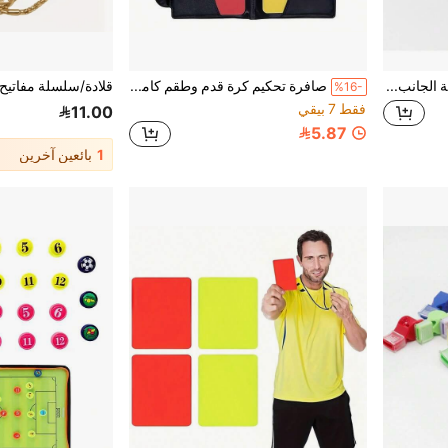
قطعة واحدة عملة رمي مزدوجة الجانب باللونين الأسود والأصفر لتدريب كرة القدم والحكم
صافرة تحكيم كرة قدم وطقم كامل - صافرة من الفولاذ المقاوم للصدأ مع سلسلة، طقم بطاقات حمراء وصفراء من البولي فينيل كلوريد متين، مناسب لمسؤولي الرياضة
%16-
فقط 7 بيقي
11.00
5.87
1
بائعين آخرين