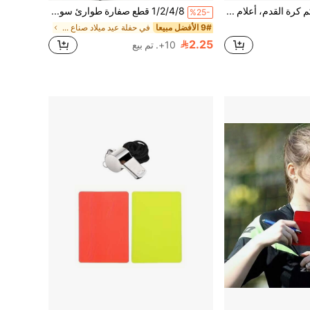
طقم أعلام حكم كرة القدم، أعلام حكم الخطوط لكرة القدم، بطاقات حمراء وصفراء مع دفتر ملاحظات وقلم، صافرات حكم مع سلسلة، للرياضات، كرة القدم، كرة السلة
1/2/4/8 قطع صفارة طوارئ سوداء مع حبل، صفارة رياضية، هدية حفلة، مناسبة لمباريات كرة القدم وكرة السلة، احتفالات أعياد الميلاد والزفاف، صوت عالٍ وواضح، صفارة بلاستيكية، مثالية لرجال الإنقاذ والدفاع عن النفس والاستخدام في حالات الطوارئ، صفارة حفلة. إنها أداة عرض التشجيع، مجموعة حفلة رياضية، صفارة حكم لعبة الحفلة، صانع أجواء الحفلة وأداة التشجيع.
%25-
9# الأفضل مبيعا
في حفلة عيد ميلاد صناع الضوضاء
2.25
10+. تم بيع