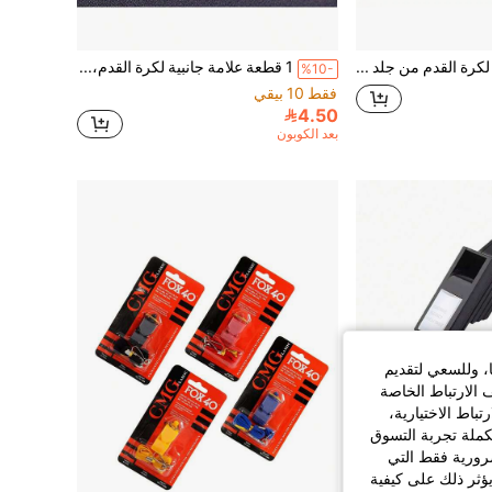
لوحة تكتيكية لكرة القدم من جلد PU قابلة للطي، قطع مغناطيسية مع قلم قابل للمسح، تصميم ملعب كرة قدم ثنائي الجانب، حقيبة محمولة بسحاب. مناسبة لمدربي كرة القدم لشرح التكتيكات قبل المباريات، للاعبين لمناقشة التدريب، وإدارة المباريات الخارجية.
1 قطعة علامة جانبية لكرة القدم، عملة تحكيم ذات جانبين أحمر وأزرق، أداة مساعدة لمباراة كرة القدم
%10-
فقط 10 بيقي
4.50
بعد الكوبون
ا، وللسعي لتقديم
 الارتباط الخاصة
اط الاختيارية،
كملة تجربة التسوق
الضرورية فقط التي
ؤثر ذلك على كيفية