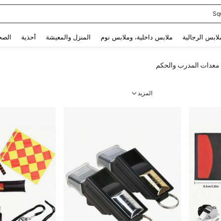
Sq
Use up and down arrow keys to البحث الأخير and البحث والعثور. Press Enter to select.
لابس الرجالية
ملابس داخلية، وملابس نوم
المنزل والمعيشة
أحذية
الصح
معدات المدرب والحكم
المزيد