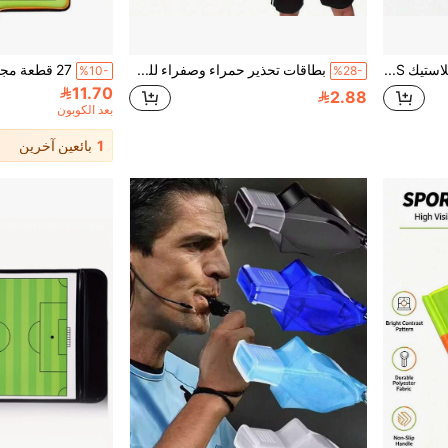
1 قطعة صفارة طوارئ بلاستيك ABS وردي عالية الصوت، مناسبة للمدربين والحكام، بحجم صوت 120 ديسيبل، خفيفة الوزن مع سلسلة قابلة للفصل، مناسبة للتنزه والتخييم والإنقاذ والسلامة
بطاقات تحذير حمراء وصفراء للحكم في كرة القدم، مصممة لمباريات كرة القدم
%10-
%28-
11.70
2.88
بعد الكوبون
1
بائعين آخرين