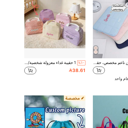
1 قطعة كم مبطن ناعم مخصص، حقيبة جهاز لوحي مطرزة بحرف 14 بوصة، حقيبة حمل كمبيوتر محمول 15.6 بوصة، كم واقي للجهاز اللوحي، حقيبة يد متعددة الأحجام، مناسبة للاستخدام اليومي، يمكن تقديمها كهدايا لعيد الميلاد وعيد الأم وعيد المعلم وأعياد الميلاد، صديقة للسفر
1 حقيبة غداء معزولة شخصية/صندوق غداء، صندوق غداء مخمل مخصص (قابل للتسمية)، حقيبة غداء، حقيبة غداء قابلة لإعادة الاستخدام، هدية للعودة إلى المدرسة، ضروري للمدرسة والعمل
%1-
38.61
م واحد