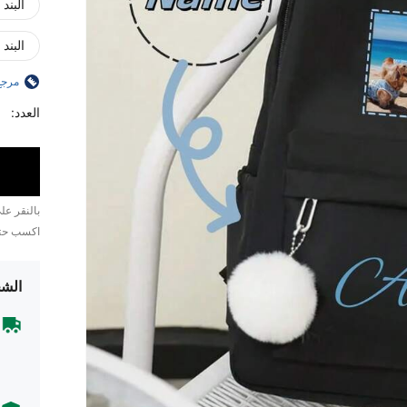
البند 10
البند 11
مرجع
العدد:
بالنقر ع
اكسب ح
الشح