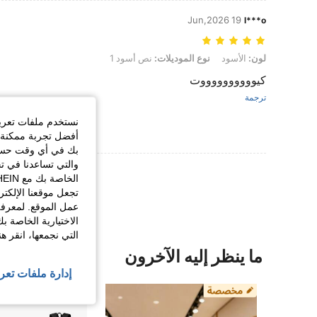
19 Jun,2026
l***o
لون: الأسود, نوع الموديلات: نص أسود 1
لون:
الأسود
نوع الموديلات:
نص أسود 1
كيووووووووووت
ترجمة
نستخدم ملفات تعريف 
أفضل تجربة ممكنة ع
بك في أي وقت حسب ا
والتي تساعدنا في ت
عرض المزيد من ا
تجعل موقعنا الإلكت
عمل الموقع. لمعرفة
الاختيارية الخاصة ب
التي نجمعها، انقر ه
ما ينظر إليه الآخرون
إدارة ملفات تعر