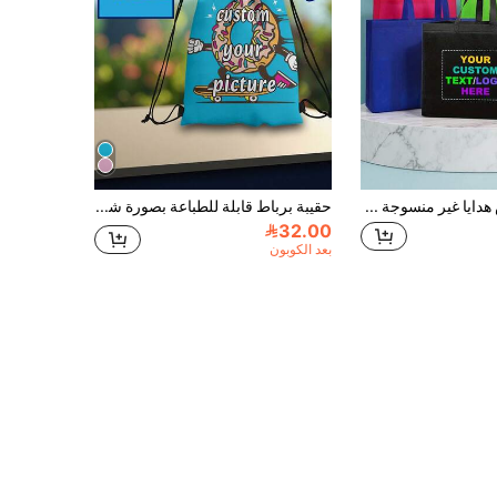
50 قطعة أكياس هدايا غير منسوجة قابلة للتخصيص، مخصصة بالصور والنصوص، أكياس توت كبيرة قابلة لإعادة الاستخدام، هدايا تذكارية، Y2K، بسيطة، شخصية، عائلية، للذكرى السنوية، أعياد الميلاد، العطلات، السفر، الملعب، الأعمال، مستلزمات الأعمال الصغيرة، هدايا الحفلات
حقيبة برباط قابلة للطباعة بصورة شخصية - حقيبة ظهر خفيفة الوزن قابلة للتخصيص بصورتك، مناسبة للرياضة والمدرسة والسفر وهدية فريدة للأصدقاء والعائلة
32.00
بعد الكوبون