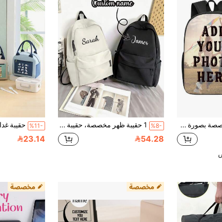
حقيبة ظهر مخصصة بصورة شخصية، حقيبة سفر مخصصة للرجال، سعة كبيرة، متعددة الاستخدامات، كاواي، Y2K، بسيطة، للتنقل، كاجوال عملي، فريدة، هدايا مثالية له، لها، العائلة، الأصدقاء، الذكرى السنوية، أعياد الميلاد، العطلات، العودة إلى المدرسة
1 حقيبة ظهر مخصصة، حقيبة مطبوع عليها الاسم الشخصي، تصميم ياباني بسيط، تخزين متعدد الأقسام، مثالية للطلاب/المراهقين، للخارج، للسفر، للحفلات، للاستخدام اليومي، هدية فريدة للعائلة والأصدقاء، متعددة الاستخدامات، طباعة حروف، عصرية، كاجوال، مخصصة، شخصية، مميزة، قابلة للتخصيص، هدية مثالية، هدية عيد الميلاد
%11-
%8-
23.14
54.28
ض