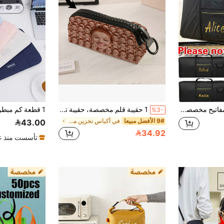
1 حقيبة لوحة المفاتيح مخصصة M MBAT مصنوعة من قماش أكسفورد مقاوم للماء، مطبوع عليها اسم شخصي أو حرف من A إلى Z، لحقيبة آلة موسيقية ذات 61 مفتاح، كفر حماية لبيانو كهربائي، حقيبة كتف، حقيبة تخزين آلة موسيقية كهربائية، حقيبة سفر
1 حقيبة قلم مخصصة، حقيبة تخزين قابلة للتخصيص بتصميمك الفريد (صورة، اسم، رسم توضيحي)، حقيبة مكياج خفيفة الوزن مزودة بسحاب، علبة أقلام، حقيبة أقلام بطراز كلاسيكي، مناسبة للمدرسة/الطلاب/موسم العودة إلى المدرسة، بريق السنة الجديدة
%3-
9# الأفضل مبيعا
في أكياس تخزين مخصصة
43.00
34.92
تأسست منذ عا