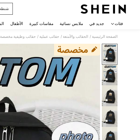
شنطه 
 navigate search
فئات
جديد في
ملابس نسائية
مقاسات كبيرة
الأطفال
الم
/
/
/
الصفحة الرئيسية
الحقائب والأمتعة
حقائب عملية
حقائب وظيفية مخصصة