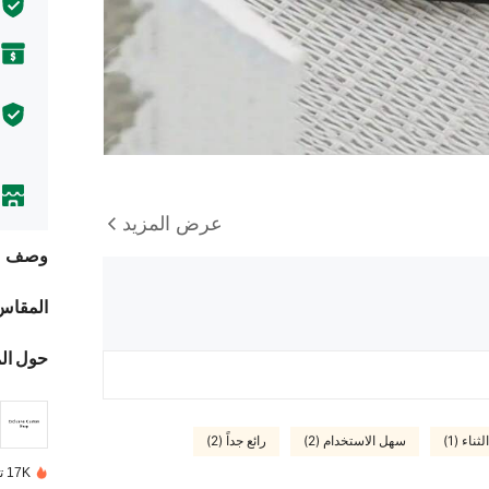
عرض المزيد
وصف
المقاس
حول ال
ناء (1)
سهل الاستخدام (2)
رائع جداً (2)
17K تم بيعها مؤخرًا