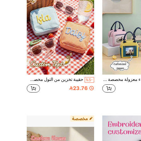
حقيبة غداء معزولة مخصصة بنمط، صندوق غداء حراري، حقيبة حمل مع أرز مطبوخ، رقائق ألمنيوم سميكة، أرز مقاوم للماء، حقيبة غداء للطلاب، حقيبة غداء معزولة للنزهات، سعة كبيرة، محمولة، صندوق بنتو للمكتب
حقيبة تخزين من التول مخصصة باسم شخصي، حقيبة مكياج وحقيبة أدوات تجميل، هدية لوصيفة العروس وهدية لحفلة العزوبية، حقيبة تخزين للفوط الصحية، للعودة إلى المدرسة
%5-
23.76