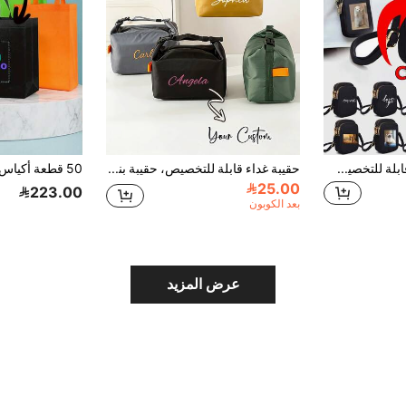
حقيبة رياضية صغيرة قابلة للتخصيص وردية اللون للأنشطة الخارجية مع فتحة سماعات الأذن، حقيبة هاتف متعددة السحابات للذراع للجري والمشي لمسافات طويلة وركوب الدراجات
حقيبة غداء قابلة للتخصيص، حقيبة بنتو محمولة قابلة للتخصيص، حقيبة غداء محمولة سعة كبيرة، حقيبة بنتو للطلاب، اسم وشعار قابل للتخصيص، حقيبة نزهة شخصية مخصصة، حقيبة غداء وحقائب بنتو، حقيبة غداء للمدرسة والعمل والرحلات، حقيبة تخزين، هدايا مثالية للسيدات والصديقات والأصدقاء، هدايا عيد الحب، هدايا لوصيفات العرس، هدايا عيد ميلاد للسيدات، هدايا عيد الأم، هدايا رأس السنة، هدايا رمضان
25.00
223.00
بعد الكوبون
عرض المزيد