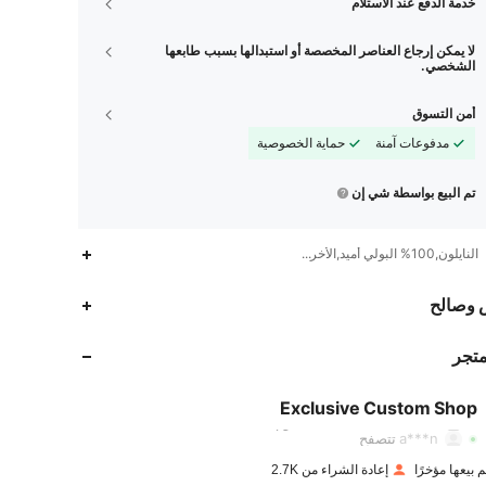
خدمة الدفع عند الاستلام
لا يمكن إرجاع العناصر المخصصة أو استبدالها بسبب طابعها
الشخصي.
أمن التسوق
مدفوعات آمنة
حماية الخصوصية
تم البيع بواسطة شي إن
النايلون,100% البولي أميد,الأخرى
 وصالح
1.4K
148
4.81
متجر
1.4K
148
4.81
Exclusive Custom Shop
s***a
تمت متابعة
منذ 1 يوم
a***n
تتصفح
1.4K
148
4.81
إعادة الشراء من 2.7K