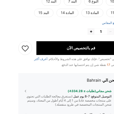
النوع 6
البند 7
البند 12
المادة 13
المادة 14
البند 15
 المقاس
قم بالتخصيص الآن
لى "تخصيص"، فإنك توافق على هذه الشروط والأحكام.
أعرف أكثر
تى
17
نقطة شي إن يتم احتسابها عند الدفع.
ن الي
Bahrain
شحن مجاني(طلبات ≥ 334.28)
التوصيل المتوقع:
7-8 يوم عمل
(تستغرق معالجة الطلبات التي تحتوي
على منتجات مخصصة عادةً من 1 إلى 4 أيام أطول من المعتاد، وسيتم
شحن المنتجات المخصصة في طرود منفصلة.)