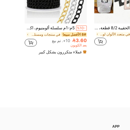
قطع غيار مقبض الحقيبة 8/2 قطعة، قطع غيار مقبض محفظة بشكل حرف D، مقبض حقيبة زخرفي متعدد الألوان للحقائب اليدوية والمحافظ DIY، مناسب لحقيبة الشاطئ وحقيبة القش المنسوجة
5م-1م سلسلة ألومنيوم، اكسسوارات سلسلة معدنية للملابس والحقائب والمجوهرات DIY والبطاقات وأرقام الأبواب والإعلانات المعلقة، متوفرة باللون الذهبي والفضي والأسود
%10-
في متعدد الألوان لوازم صنع المحفظة
8# الأفضل مبيعا
في منتجات ومستلزمات الخرز منتجات ... صناعة الخرز
3.60
10+. تم بيع
بعد الكوبون
عملاء متكررون بشكل كبير
APP