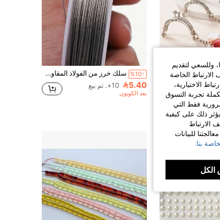
ا، وللسعي لتقديم
قفل قبلة صغير، معدن فضي عتيق منقوش منحني. يأتي مع حلقة مفاتيح وسلسلة زخرفية، يمكن خياطته، إبزيم خاص للحقائب المصنوعة يدويًا. مناسب لمحفظة العملات الكروشيه، الحقائب الصغيرة المصنوعة يدويًا، الحرف اليدوية المختلفة ومشاريع الخياطة.
سلك خرز من الفولاذ المقاوم للصدأ 0.3-0.8 مم - لوازم صنع المجوهرات DIY، مناسب للأساور والقلائد وإكسسوارات الحرف اليدوية
 الارتباط الخاصة
%10-
اط الاختيارية،
5.40
10+. تم بيع
بعد الكوبون
كملة تجربة التسوق
الضرورية فقط التي
ؤثر ذلك على كيفية
ف الارتباط
الجتنا للبيانات
اصة بنا.
الكل