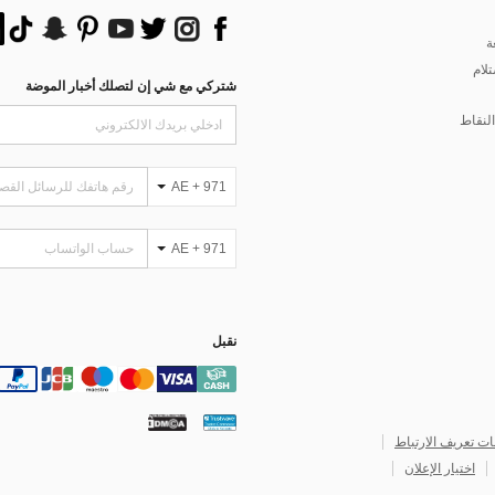
ة
تلام
شتركي مع شي إن لتصلك أخبار الموضة
لنقاط
AE + 971
AE + 971
نقبل
ات تعريف الارتباط
اختيار الإعلان