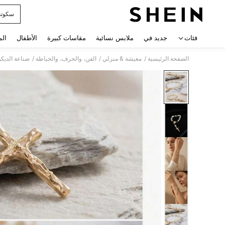
سكوت
 navigate search
فئات
جديد في
ملابس نسائية
مقاسات كبيرة
الأطفال
الم
/
/
/
الصفحة الرئيسية
معيشة & منزلي
الفن، والحرف، والخياطة
صناعة الديك