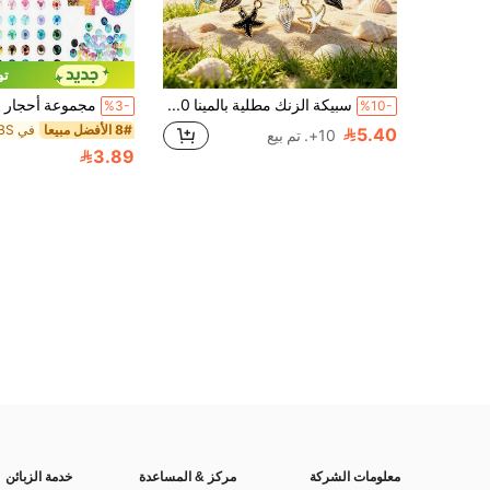
توف
سبيكة الزنك مطلية بالمينا 10/20/30/50/100/150/200 قطعة متعددة الألوان نجم البحر والأصداف البحرية - قلادات صنع المجوهرات DIY
%3-
%10-
8# الأفضل مبيعا
5.40
10+. تم بيع
3.89
معلومات الشركة
مركز & المساعدة
خدمة الزبائن