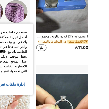
نستخدم ملفات تعريف 
1 مجموعة DIY قلادة لؤلؤية، مجموعة السحر والسلسلة
أفضل تجربة ممكنة ع
بك في أي وقت حسب ا
7# الأفضل مبيعا
في المعلقات والقلادات وزخارف السلسلة
1# الأفضل مبيعا
والتي تساعدنا في ت
10.00
11.00
10+. تم بيع
عملاء متكررون بشك
تجعل موقعنا الإلكت
عمل الموقع. لمعرفة
الاختيارية الخاصة ب
التي نجمعها، انقر ه
إدارة ملفات تعر