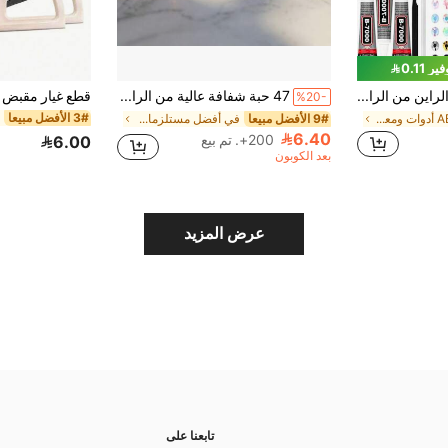
ير 0.11
مجموعة أحجار الراين من الراتنج الجيلي بظهر مسطح ب- 40 لون، تشمل ملقط وقلم تنقيط وصينية أحجار الراين وغراء وأدوات أخرى، طقم مواد DIY يدوية الصنع، مناسب لتزيين الملابس والأكواب والرسم بالألماس، مناسب لمناسبات متنوعة
47 حبة شفافة عالية من الراتنج المنسوج، تسبيح مسلم من المملكة العربية السعودية، قطر 9.6 مم، حبات زخرفية خالية من العيوب، متعددة الاستخدامات للخرز DIY، مناسبة للأساور والقلائد والإكسسوارات والهواتف والمفاتيح وديكور السيارة
%20-
3# الأفضل مبيعا
في ABS أدوات ومعدات المجوهرات
9# الأفضل مبيعا
في أفضل مستلزمات صناعة المجوهرات مبيعًا صناعة الخر
6.40
200+. تم بيع
6.00
بعد الكوبون
عرض المزيد
تابعنا على