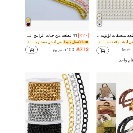
1650 قطعة ملصقات لؤلؤية ذاتية اللصق، 4 أحجام، لؤلؤ أبيض حليبي للمجوهرات والأظافر والوجه والجسم والشعر وزينة الهاتف، 0.12 بوصة/0.16 بوصة/0.20 بوصة/0.24 بوصة، جمالية
41 قطعة من حبات الراتنج المنسوجة عالية الشفافية، سلسلة الخرز بدون شوائب، لؤلؤ زخرفي، صناعة مجوهرات DIY متعددة الاستخدامات، حبات تسبيح إسلامية، مناسبة للأساور والقلائد والإكسسوارات وهواتف والمفاتيح وديكور السيارات
%11-
في أدوات رائعة لصنع المجوهرات صناعة الخرز والمجوهر
8# الأفضل مبيعا
في أفضل مستلزمات صناعة المجوهرات مبيعًا صناعة الخر
7.12
100+. تم بيع
م واحد