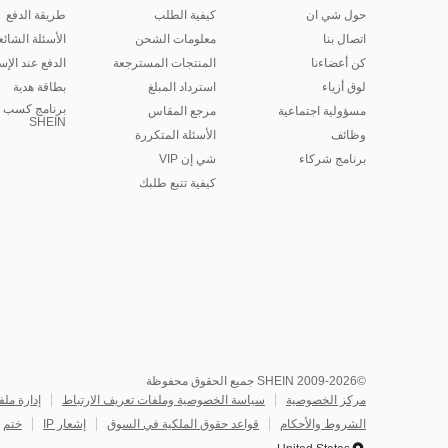
حول شي ان
كيفية الطلب
طريقة الدفع
اتصال بنا
معلومات الشحن
الأسئلة الشائع
كن أعضاءنا
المنتجات المسترجعة
الدفع عند الإس
لوق أزياء
استرداد المبلغ
بطاقة هدية
برنامج كسب ا
مسؤولية اجتماعية
مرجع المقاس
SHEIN
وظائف
الأسئلة المتكررة
برنامج شركاء
شي إن VIP
كيفية تتبع طلبك
©2009-2026 SHEIN جميع الحقوق محفوظة
مركز الخصوصية
سياسة الخصوصية وملفات تعريف الارتباط
إدارة ملف
الشروط والأحكام
قواعد حقوق الملكية في السوق
إشعار IP
ختم