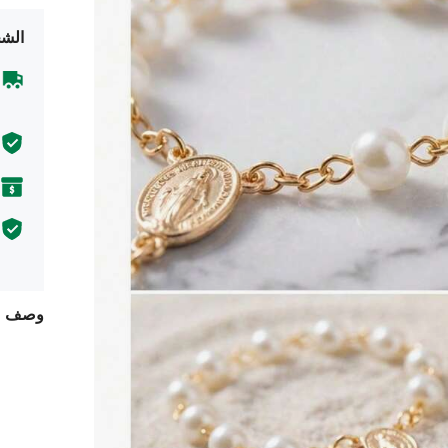
الشح
وصف