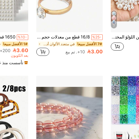
7
1580 قطعة من اللؤلؤ المختلط غير المثقوب بأحجام من 3-10 مم، مستلزمات صنع المجوهرات DIY، إكسسوارات DIY، مواد ملء الأواني، صنع المجوهرات، حفلات الزفاف والمناسبات، شموع عائمة لمراكز الطاولات، حفلات أعياد الميلاد، ديكور المنزل
16/8 قطع من معدلات حجم الخاتم غير المرئية، إدراجات تقليل الخاتم الفضفاض، مناسبة لجميع أحزمة الخواتم والأحجام
%10-
%25-
7# الأفضل مبيعا
في متعدد الألوان أدوات ومعدات المجوهرات
1# الأفضل مبيعا
3.60
200+. تم بيع
3.00
10+. تم بيع
بعد الكوبون
تأسست منذ عا